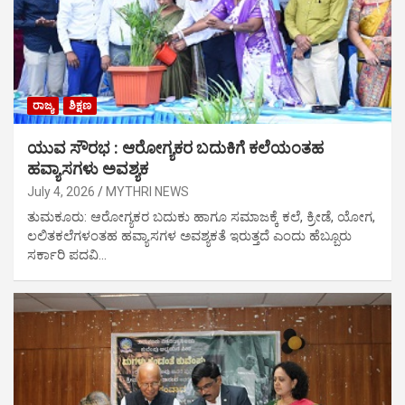
ರಾಜ್ಯ
ಶಿಕ್ಷಣ
ಯುವ ಸೌರಭ : ಆರೋಗ್ಯಕರ ಬದುಕಿಗೆ ಕಲೆಯಂತಹ
ಹವ್ಯಾಸಗಳು ಅವಶ್ಯಕ
July 4, 2026
MYTHRI NEWS
ತುಮಕೂರು: ಆರೋಗ್ಯಕರ ಬದುಕು ಹಾಗೂ ಸಮಾಜಕ್ಕೆ ಕಲೆ, ಕ್ರೀಡೆ, ಯೋಗ,
ಲಲಿತಕಲೆಗಳಂತಹ ಹವ್ಯಾಸಗಳ ಅವಶ್ಯಕತೆ ಇರುತ್ತದೆ ಎಂದು ಹೆಬ್ಬೂರು
ಸರ್ಕಾರಿ ಪದವಿ…