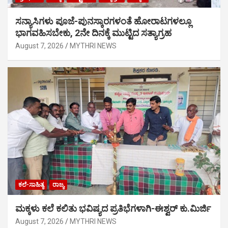
ಸನ್ಯಾಸಿಗಳು ಪೂಜೆ-ಪುನಸ್ಕಾರಗಳಂತೆ ಹೋರಾಟಗಳಲ್ಲೂ
ಭಾಗವಹಿಸಬೇಕು, 2ನೇ ದಿನಕ್ಕೆ ಮುಟ್ಟಿದ ಸತ್ಯಾಗ್ರಹ
August 7, 2026
MYTHRI NEWS
ಕಲೆ-ಸಾಹಿತ್ಯ
ರಾಜ್ಯ
ಮಕ್ಕಳು ಕಲೆ ಕಲಿತು ಭವಿಷ್ಯದ ಪ್ರತಿಭೆಗಳಾಗಿ-ಈಶ್ವರ್ ಕು.ಮಿರ್ಜಿ
August 7, 2026
MYTHRI NEWS