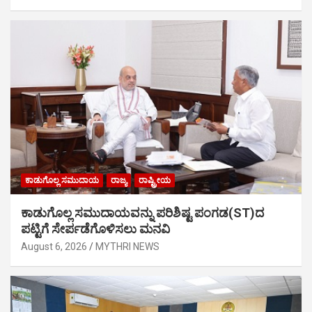
ಕಾಡುಗೊಲ್ಲ ಸಮುದಾಯ
ರಾಜ್ಯ
ರಾಷ್ಟ್ರೀಯ
ಕಾಡುಗೊಲ್ಲ ಸಮುದಾಯವನ್ನು ಪರಿಶಿಷ್ಟ ಪಂಗಡ(ST)ದ
ಪಟ್ಟಿಗೆ ಸೇರ್ಪಡೆಗೊಳಿಸಲು ಮನವಿ
August 6, 2026
MYTHRI NEWS