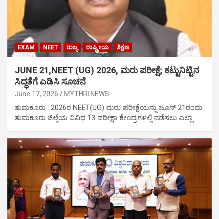
EXAM
NEET
ರಾಜ್ಯ
ರಾಷ್ಟ್ರೀಯ
ಶಿಕ್ಷಣ
JUNE 21,NEET (UG) 2026, ಮರು ಪರೀಕ್ಷೆ; ಕಟ್ಟುನಿಟ್ಟಿನ
ಸಿದ್ಧತೆಗೆ ಎಡಿಸಿ ಸೂಚನೆ
June 17, 2026
MYTHRI NEWS
ತುಮಕೂರು : 2026ರ NEET(UG) ಮರು ಪರೀಕ್ಷೆಯನ್ನು ಜೂನ್ 21ರಂದು
ತುಮಕೂರು ಜಿಲ್ಲೆಯ ವಿವಿಧ 13 ಪರೀಕ್ಷಾ ಕೇಂದ್ರಗಳಲ್ಲಿ ನಡೆಸಲು ಎಲ್ಲಾ…