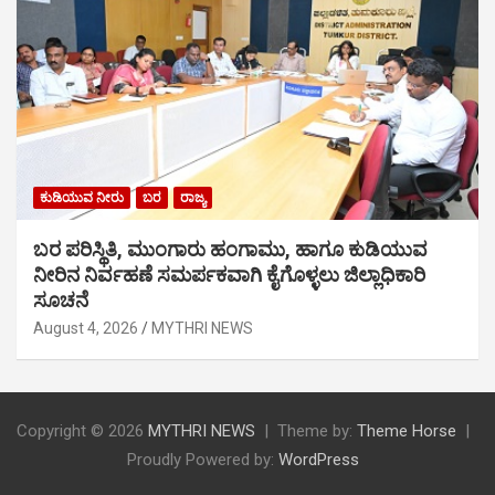
ಕುಡಿಯುವ ನೀರು
ಬರ
ರಾಜ್ಯ
ಬರ ಪರಿಸ್ಥಿತಿ, ಮುಂಗಾರು ಹಂಗಾಮು, ಹಾಗೂ ಕುಡಿಯುವ
ನೀರಿನ ನಿರ್ವಹಣೆ ಸಮರ್ಪಕವಾಗಿ ಕೈಗೊಳ್ಳಲು ಜಿಲ್ಲಾಧಿಕಾರಿ
ಸೂಚನೆ
August 4, 2026
MYTHRI NEWS
Copyright © 2026
MYTHRI NEWS
Theme by:
Theme Horse
Proudly Powered by:
WordPress