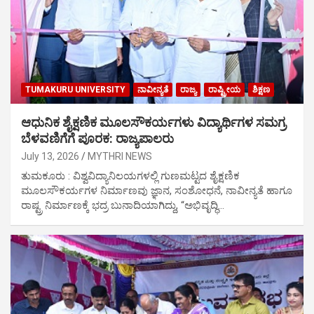
TUMAKURU UNIVERSITY
ನಾವೀನ್ಯತೆ
ರಾಜ್ಯ
ರಾಷ್ಟ್ರೀಯ
ಶಿಕ್ಷಣ
ಆಧುನಿಕ ಶೈಕ್ಷಣಿಕ ಮೂಲಸೌಕರ್ಯಗಳು ವಿದ್ಯಾರ್ಥಿಗಳ ಸಮಗ್ರ
ಬೆಳವಣಿಗೆಗೆ ಪೂರಕ: ರಾಜ್ಯಪಾಲರು
July 13, 2026
MYTHRI NEWS
ತುಮಕೂರು : ವಿಶ್ವವಿದ್ಯಾನಿಲಯಗಳಲ್ಲಿ ಗುಣಮಟ್ಟದ ಶೈಕ್ಷಣಿಕ
ಮೂಲಸೌಕರ್ಯಗಳ ನಿರ್ಮಾಣವು ಜ್ಞಾನ, ಸಂಶೋಧನೆ, ನಾವೀನ್ಯತೆ ಹಾಗೂ
ರಾಷ್ಟ್ರ ನಿರ್ಮಾಣಕ್ಕೆ ಭದ್ರ ಬುನಾದಿಯಾಗಿದ್ದು, “ಅಭಿವೃದ್ಧಿ…