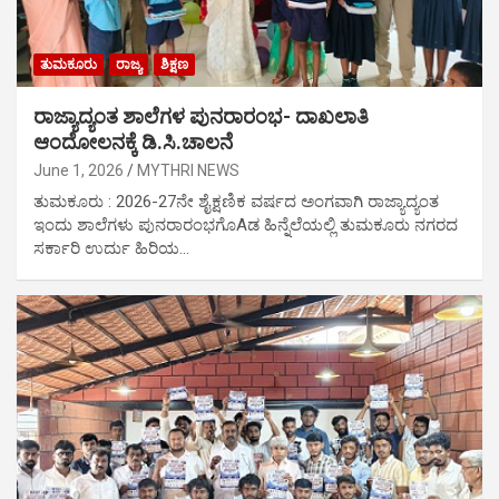
ತುಮಕೂರು
ರಾಜ್ಯ
ಶಿಕ್ಷಣ
ರಾಜ್ಯಾದ್ಯಂತ ಶಾಲೆಗಳ ಪುನರಾರಂಭ- ದಾಖಲಾತಿ
ಆಂದೋಲನಕ್ಕೆ ಡಿ.ಸಿ.ಚಾಲನೆ
June 1, 2026
MYTHRI NEWS
ತುಮಕೂರು : 2026-27ನೇ ಶೈಕ್ಷಣಿಕ ವರ್ಷದ ಅಂಗವಾಗಿ ರಾಜ್ಯಾದ್ಯಂತ
ಇಂದು ಶಾಲೆಗಳು ಪುನರಾರಂಭಗೊAಡ ಹಿನ್ನೆಲೆಯಲ್ಲಿ ತುಮಕೂರು ನಗರದ
ಸರ್ಕಾರಿ ಉರ್ದು ಹಿರಿಯ…