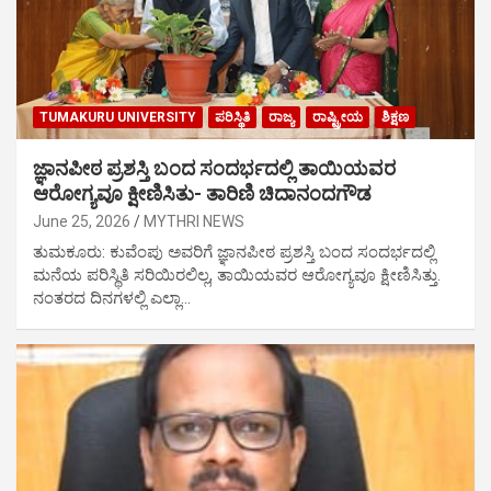
TUMAKURU UNIVERSITY
ಪರಿಸ್ಥಿತಿ
ರಾಜ್ಯ
ರಾಷ್ಟ್ರೀಯ
ಶಿಕ್ಷಣ
ಜ್ಞಾನಪೀಠ ಪ್ರಶಸ್ತಿ ಬಂದ ಸಂದರ್ಭದಲ್ಲಿ ತಾಯಿಯವರ
ಆರೋಗ್ಯವೂ ಕ್ಷೀಣಿಸಿತು- ತಾರಿಣಿ ಚಿದಾನಂದಗೌಡ
June 25, 2026
MYTHRI NEWS
ತುಮಕೂರು: ಕುವೆಂಪು ಅವರಿಗೆ ಜ್ಞಾನಪೀಠ ಪ್ರಶಸ್ತಿ ಬಂದ ಸಂದರ್ಭದಲ್ಲಿ
ಮನೆಯ ಪರಿಸ್ಥಿತಿ ಸರಿಯಿರಲಿಲ್ಲ, ತಾಯಿಯವರ ಆರೋಗ್ಯವೂ ಕ್ಷೀಣಿಸಿತ್ತು.
ನಂತರದ ದಿನಗಳಲ್ಲಿ ಎಲ್ಲಾ…