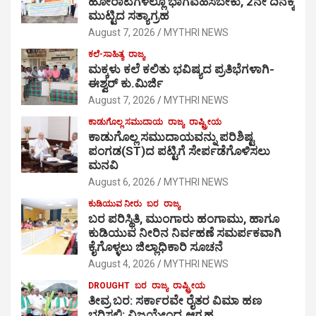
ಹೋರಾಟಗಳಲ್ಲೂ ಭಾಗವಹಿಸಬೇಕು, 2ನೇ ದಿನಕ್ಕೆ
ಮುಟ್ಟಿದ ಸತ್ಯಾಗ್ರಹ
August 7, 2026
MYTHRI NEWS
ಕಲೆ-ಸಾಹಿತ್ಯ
ರಾಜ್ಯ
ಮಕ್ಕಳು ಕಲೆ ಕಲಿತು ಭವಿಷ್ಯದ ಪ್ರತಿಭೆಗಳಾಗಿ-
ಈಶ್ವರ್ ಕು.ಮಿರ್ಜಿ
August 7, 2026
MYTHRI NEWS
ಕಾಡುಗೊಲ್ಲ ಸಮುದಾಯ
ರಾಜ್ಯ
ರಾಷ್ಟ್ರೀಯ
ಕಾಡುಗೊಲ್ಲ ಸಮುದಾಯವನ್ನು ಪರಿಶಿಷ್ಟ
ಪಂಗಡ(ST)ದ ಪಟ್ಟಿಗೆ ಸೇರ್ಪಡೆಗೊಳಿಸಲು
ಮನವಿ
August 6, 2026
MYTHRI NEWS
ಕುಡಿಯುವ ನೀರು
ಬರ
ರಾಜ್ಯ
ಬರ ಪರಿಸ್ಥಿತಿ, ಮುಂಗಾರು ಹಂಗಾಮು, ಹಾಗೂ
ಕುಡಿಯುವ ನೀರಿನ ನಿರ್ವಹಣೆ ಸಮರ್ಪಕವಾಗಿ
ಕೈಗೊಳ್ಳಲು ಜಿಲ್ಲಾಧಿಕಾರಿ ಸೂಚನೆ
August 4, 2026
MYTHRI NEWS
DROUGHT
ಬರ
ರಾಜ್ಯ
ರಾಷ್ಟ್ರೀಯ
ತೀವ್ರ ಬರ: ಸರ್ಕಾರವೇ ರೈತರ ವಿಮಾ ಹಣ
ಭರಿಸಲಿ: ವಿಜಯೇಂದ್ರ ಆಗ್ರಹ