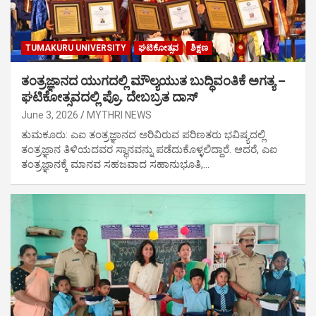
TUMAKURU UNIVERSITY
ಘಟಿಕೋತ್ಸವ
ಶಿಕ್ಷಣ
ತಂತ್ರಜ್ಞಾನದ ಯುಗದಲ್ಲಿ ಮೌಲ್ಯಯುತ ಬುದ್ಧಿವಂತಿಕೆ ಅಗತ್ಯ –
ಘಟಿಕೋತ್ಸವದಲ್ಲಿ ಪ್ರೊ. ದೇಬಬ್ರತ ದಾಸ್
June 3, 2026
MYTHRI NEWS
ತುಮಕೂರು: ಎಐ ತಂತ್ರಜ್ಞಾನದ ಅರಿವಿರುವ ಪರಿಣತರು ಭವಿಷ್ಯದಲ್ಲಿ
ತಂತ್ರಜ್ಞಾನ ತಿಳಿಯದವರ ಸ್ಥಾನವನ್ನು ಪಡೆದುಕೊಳ್ಳಲಿದ್ದಾರೆ. ಆದರೆ, ಎಐ
ತಂತ್ರಜ್ಞಾನಕ್ಕೆ ಮಾನವ ಸಹಜವಾದ ಸಹಾನುಭೂತಿ,…