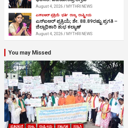
August 4, 2026
MYTHRI NEWS
ಎಸ್‍ಐಆರ್ ಪ್ರಕ್ರಿಯೆ
ಭರ್ತಿ
ರಾಜ್ಯ
ರಾಷ್ಟ್ರೀಯ
ಎಸ್‍ಐಆರ್ ಪ್ರಕ್ರಿಯೆ; ಶೇ. 88.89ರಷ್ಟು ಪ್ರಗತಿ –
ಜಿಲ್ಲಾಧಿಕಾರಿ ಶುಭ ಕಲ್ಯಾಣ್
August 4, 2026
MYTHRI NEWS
You may Missed
ಪ್ರತಿಭಟನೆ
ರಾಜ್ಯ
ರಾಷ್ಟ್ರೀಯ
ಸತ್ಯಾಗ್ರಹ
ಸನ್ಯಾಸಿ