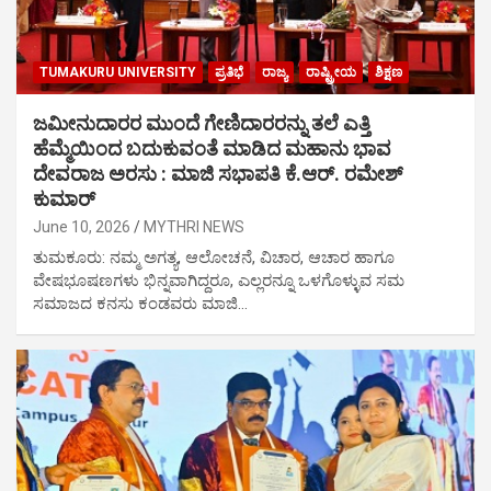
TUMAKURU UNIVERSITY
ಪ್ರತಿಭೆ
ರಾಜ್ಯ
ರಾಷ್ಟ್ರೀಯ
ಶಿಕ್ಷಣ
ಜಮೀನುದಾರರ ಮುಂದೆ ಗೇಣಿದಾರರನ್ನು ತಲೆ ಎತ್ತಿ
ಹೆಮ್ಮೆಯಿಂದ ಬದುಕುವಂತೆ ಮಾಡಿದ ಮಹಾನು ಭಾವ
ದೇವರಾಜ ಅರಸು : ಮಾಜಿ ಸಭಾಪತಿ ಕೆ.ಆರ್. ರಮೇಶ್
ಕುಮಾರ್
June 10, 2026
MYTHRI NEWS
ತುಮಕೂರು: ನಮ್ಮ ಅಗತ್ಯ, ಆಲೋಚನೆ, ವಿಚಾರ, ಆಚಾರ ಹಾಗೂ
ವೇಷಭೂಷಣಗಳು ಭಿನ್ನವಾಗಿದ್ದರೂ, ಎಲ್ಲರನ್ನೂ ಒಳಗೊಳ್ಳುವ ಸಮ
ಸಮಾಜದ ಕನಸು ಕಂಡವರು ಮಾಜಿ…