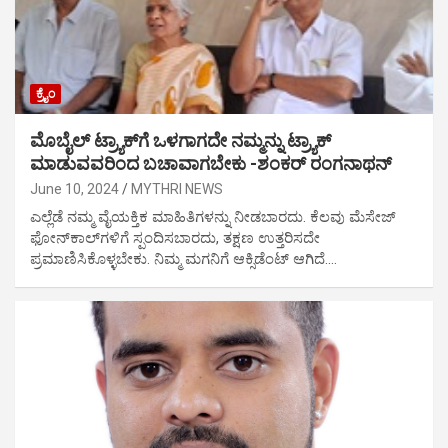
ಕ್ರೈಂ
ಮೊಬೈಲ್ ಟ್ರ್ಯಾಕ್‍ಗೆ ಒಳಗಾಗದೇ ನಮ್ಮನ್ನು ಟ್ರ್ಯಾಕ್
ಮಾಡುವವರಿಂದ ಬಚಾವಾಗಬೇಕು -ಶಂಕರ್ ರಂಗನಾಥನ್
June 10, 2024
MYTHRI NEWS
ಎಲ್ಲೆಡೆ ನಮ್ಮ ವೈಯಕ್ತಿಕ ಮಾಹಿತಿಗಳನ್ನು ನೀಡಬಾರದು. ಕೆಲವು ಮೆಸೇಜ್
ಫೋನ್‍ಕಾಲ್‍ಗಳಿಗೆ ಸ್ಪಂದಿಸಬಾರದು, ತಕ್ಷಣ ಉತ್ತರಿಸದೇ
ಪ್ರಮಾಣಿಸಿಕೊಳ್ಳಬೇಕು. ನಿಮ್ಮ ಮಗನಿಗೆ ಆಕ್ಸಿಡೆಂಟ್ ಆಗಿದೆ.…