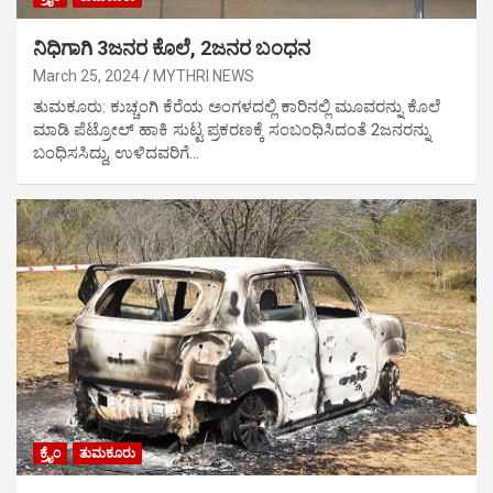
ನಿಧಿಗಾಗಿ 3ಜನರ ಕೊಲೆ, 2ಜನರ ಬಂಧನ
March 25, 2024
MYTHRI NEWS
ತುಮಕೂರು: ಕುಚ್ಚಂಗಿ ಕೆರೆಯ ಅಂಗಳದಲ್ಲಿ ಕಾರಿನಲ್ಲಿ ಮೂವರನ್ನು ಕೊಲೆ
ಮಾಡಿ ಪೆಟ್ರೋಲ್ ಹಾಕಿ ಸುಟ್ಟ ಪ್ರಕರಣಕ್ಕೆ ಸಂಬಂಧಿಸಿದಂತೆ 2ಜನರನ್ನು
ಬಂಧಿಸಸಿದ್ದು, ಉಳಿದವರಿಗೆ…
ಕ್ರೈಂ
ತುಮಕೂರು