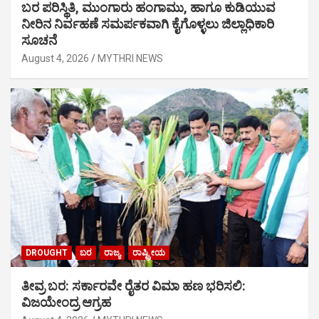
ಬರ ಪರಿಸ್ಥಿತಿ, ಮುಂಗಾರು ಹಂಗಾಮು, ಹಾಗೂ ಕುಡಿಯುವ
ನೀರಿನ ನಿರ್ವಹಣೆ ಸಮರ್ಪಕವಾಗಿ ಕೈಗೊಳ್ಳಲು ಜಿಲ್ಲಾಧಿಕಾರಿ
ಸೂಚನೆ
August 4, 2026
MYTHRI NEWS
DROUGHT
ಬರ
ರಾಜ್ಯ
ರಾಷ್ಟ್ರೀಯ
ತೀವ್ರ ಬರ: ಸರ್ಕಾರವೇ ರೈತರ ವಿಮಾ ಹಣ ಭರಿಸಲಿ:
ವಿಜಯೇಂದ್ರ ಆಗ್ರಹ