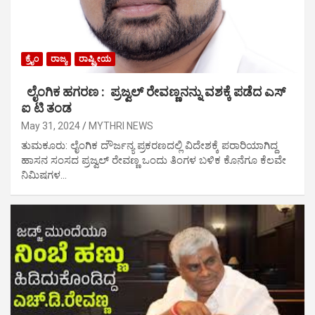
ಕ್ರೈಂ
ರಾಜ್ಯ
ರಾಷ್ಟ್ರೀಯ
ಲೈಂಗಿಕ ಹಗರಣ : ಪ್ರಜ್ವಲ್ ರೇವಣ್ಣನನ್ನು ವಶಕ್ಕೆ ಪಡೆದ ಎಸ್
ಐ ಟಿ ತಂಡ
May 31, 2024
MYTHRI NEWS
ತುಮಕೂರು: ಲೈಂಗಿಕ ದೌರ್ಜನ್ಯ ಪ್ರಕರಣದಲ್ಲಿ ವಿದೇಶಕ್ಕೆ ಪರಾರಿಯಾಗಿದ್ದ
ಹಾಸನ ಸಂಸದ ಪ್ರಜ್ವಲ್‌ ರೇವಣ್ಣ ಒಂದು ತಿಂಗಳ ಬಳಿಕ ಕೊನೆಗೂ ಕೆಲವೇ
ನಿಮಿಷಗಳ…