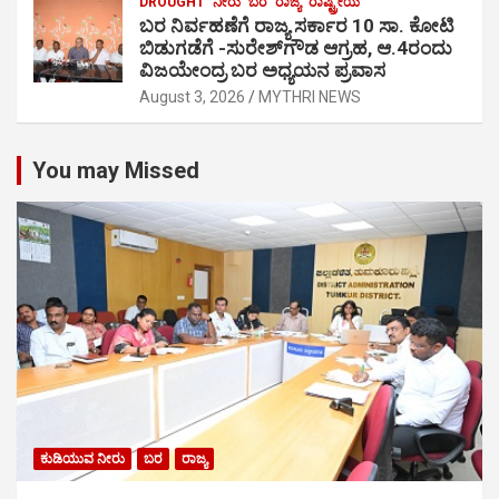
DROUGHT
ನೀರು
ಬರ
ರಾಜ್ಯ
ರಾಷ್ಟ್ರೀಯ
ಬರ ನಿರ್ವಹಣೆಗೆ ರಾಜ್ಯ ಸರ್ಕಾರ 10 ಸಾ. ಕೋಟಿ
ಬಿಡುಗಡೆಗೆ -ಸುರೇಶ್‍ಗೌಡ ಆಗ್ರಹ, ಆ.4ರಂದು
ವಿಜಯೇಂದ್ರ ಬರ ಅಧ್ಯಯನ ಪ್ರವಾಸ
August 3, 2026
MYTHRI NEWS
You may Missed
ಕುಡಿಯುವ ನೀರು
ಬರ
ರಾಜ್ಯ