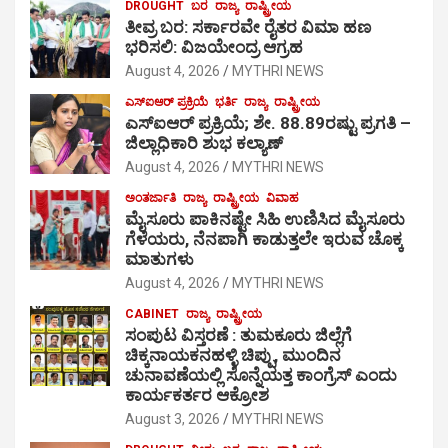
DROUGHT
ಬರ
ರಾಜ್ಯ
ರಾಷ್ಟ್ರೀಯ
ತೀವ್ರ ಬರ: ಸರ್ಕಾರವೇ ರೈತರ ವಿಮಾ ಹಣ
ಭರಿಸಲಿ: ವಿಜಯೇಂದ್ರ ಆಗ್ರಹ
August 4, 2026
MYTHRI NEWS
ಎಸ್‍ಐಆರ್ ಪ್ರಕ್ರಿಯೆ
ಭರ್ತಿ
ರಾಜ್ಯ
ರಾಷ್ಟ್ರೀಯ
ಎಸ್‍ಐಆರ್ ಪ್ರಕ್ರಿಯೆ; ಶೇ. 88.89ರಷ್ಟು ಪ್ರಗತಿ –
ಜಿಲ್ಲಾಧಿಕಾರಿ ಶುಭ ಕಲ್ಯಾಣ್
August 4, 2026
MYTHRI NEWS
ಅಂತರ್ಜಾತಿ
ರಾಜ್ಯ
ರಾಷ್ಟ್ರೀಯ
ವಿವಾಹ
ಮೈಸೂರು ಪಾಕಿನಷ್ಟೇ ಸಿಹಿ ಉಣಿಸಿದ ಮೈಸೂರು
ಗೆಳೆಯರು, ನೆನಪಾಗಿ ಕಾಡುತ್ತಲೇ ಇರುವ ಚೊಕ್ಕ
ಮಾತುಗಳು
August 4, 2026
MYTHRI NEWS
CABINET
ರಾಜ್ಯ
ರಾಷ್ಟ್ರೀಯ
ಸಂಪುಟ ವಿಸ್ತರಣೆ : ತುಮಕೂರು ಜಿಲ್ಲೆಗೆ
ಚಿಕ್ಕನಾಯಕನಹಳ್ಳಿ ಚಿಪ್ಪು, ಮುಂದಿನ
ಚುನಾವಣೆಯಲ್ಲಿ ಸೊನ್ನೆಯತ್ತ ಕಾಂಗ್ರೆಸ್ ಎಂದು
ಕಾರ್ಯಕರ್ತರ ಆಕ್ರೋಶ
August 3, 2026
MYTHRI NEWS