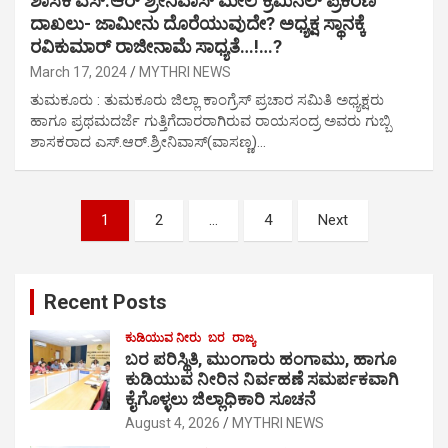
ಶಾಸಕ ಎಸ್.ಆರ್ ಶ್ರೀನಿವಾಸ್ ಮೇಲೆ ಕ್ರಿಮಿನಲ್ ಪ್ರಕರಣ
ದಾಖಲು- ಜಾಮೀನು ದೊರೆಯುವುದೇ? ಅಧ್ಯಕ್ಷ ಸ್ಥಾನಕ್ಕೆ
ರವಿಕುಮಾರ್ ರಾಜೀನಾಮೆ ಸಾಧ್ಯತೆ…!…?
March 17, 2024
MYTHRI NEWS
ತುಮಕೂರು : ತುಮಕೂರು ಜಿಲ್ಲಾ ಕಾಂಗ್ರೆಸ್ ಪ್ರಚಾರ ಸಮಿತಿ ಅಧ್ಯಕ್ಷರು
ಹಾಗೂ ಪ್ರಥಮದರ್ಜೆ ಗುತ್ತಿಗೆದಾರರಾಗಿರುವ ರಾಯಸಂದ್ರ ಅವರು ಗುಬ್ಬಿ
ಶಾಸಕರಾದ ಎಸ್.ಆರ್.ಶ್ರೀನಿವಾಸ್(ವಾಸಣ್ಣ)…
Posts
1
2
…
4
Next
pagination
Recent Posts
ಕುಡಿಯುವ ನೀರು
ಬರ
ರಾಜ್ಯ
ಬರ ಪರಿಸ್ಥಿತಿ, ಮುಂಗಾರು ಹಂಗಾಮು, ಹಾಗೂ
ಕುಡಿಯುವ ನೀರಿನ ನಿರ್ವಹಣೆ ಸಮರ್ಪಕವಾಗಿ
ಕೈಗೊಳ್ಳಲು ಜಿಲ್ಲಾಧಿಕಾರಿ ಸೂಚನೆ
August 4, 2026
MYTHRI NEWS