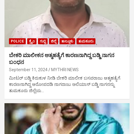
POLICE
ಕ್ರೈಂ
ಗುಬ್ಬಿ
ಜಿಲ್ಲೆ
ತಾಲ್ಲೂಕು
ತುಮಕೂರು
ಬೇಕರಿ ಮಾಲೀಕನ ಆತ್ಮಹತ್ಯೆಗೆ ಕಾರಣನಾಗಿದ್ದ ಬಡ್ಡಿ ನಾಗನ
ಬಂಧನ
September 11, 2024
MYTHRI NEWS
ಮೀಟರ್ ಬಡ್ಡಿ ಕಿರುಕುಳ ನೀಡಿ ಬೇಕರಿ ಮಾಲೀಕ ಬಸವರಾಜು ಆತ್ಮಹತ್ಯೆಗೆ
ಕಾರಣನಾಗಿದ್ದ ಆರೋಪದಡಿ ನಾಗರಾಜು ಅಲಿಯಾಸ್ ಬಡ್ಡಿ ನಾಗನನ್ನು
ತುಮಕೂರು ಜಿಲ್ಲೆಯ…