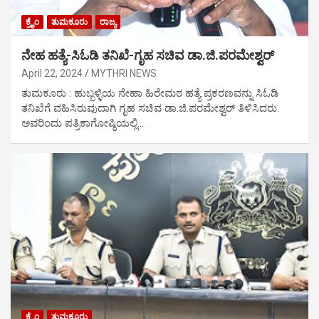
ಕ್ರೈಂ
ತುಮಕೂರು
ರಾಜ್ಯ
ನೇಹ ಹತ್ಯೆ-ಸಿಓಡಿ ತನಿಖೆ-ಗೃಹ ಸಚಿವ ಡಾ.ಜಿ.ಪರಮೇಶ್ವರ್
April 22, 2024
MYTHRI NEWS
ತುಮಕೂರು : ಹುಬ್ಬಳ್ಳಿಯ ನೇಹಾ ಹಿರೇಮಠ ಹತ್ಯೆ ಪ್ರಕರಣವನ್ನು ಸಿಓಡಿ
ತನಿಖೆಗೆ ವಹಿಸಿರುವುದಾಗಿ ಗೃಹ ಸಚಿವ ಡಾ.ಜಿ.ಪರಮೇಶ್ವರ್ ತಿಳಿಸಿದರು.
ಅವರಿಂದು ಪತ್ರಿಕಾಗೋಷ್ಠಿಯಲ್ಲಿ…
ಕ್ರೈಂ
ತುಮಕೂರು