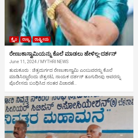
ಕ್ರೈಂ
ರಾಜ್ಯ
ರಾಷ್ಟ್ರೀಯ
ರೇಣುಕಾಸ್ವಾಮಿಯನ್ನು ಕೊಲೆ ಮಾಡಲು ಹೇಳಿಲ್ಲ-ದರ್ಶನ್
June 11, 2024
MYTHRI NEWS
ತುಮಕೂರು : ಚಿತ್ರದುರ್ಗದ ರೇಣುಕಾಸ್ವಾಮಿ ಎಂಬುವರನ್ನು ಕೊಲೆ
ಮಾಡಿಸಿದ್ದಾರೆಂದು ಚಿತ್ರನಟ, ನಾಯಕ ದರ್ಶನ್ ತೂಗುದೀಪು ಅವರನ್ನು
ಪೊಲೀಸರು ಬಂಧಿಸಿದ ನಂತರ ವಿಚಾರಣೆ…