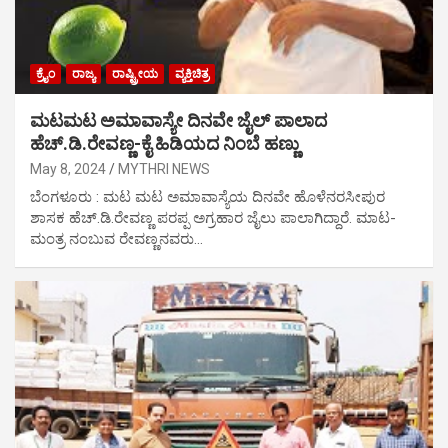
ಕ್ರೈಂ
ರಾಜ್ಯ
ರಾಷ್ಟ್ರೀಯ
ವ್ಯಕ್ತಿಚಿತ್ರ
ಮಟಮಟ ಅಮಾವಾಸ್ಯೇ ದಿನವೇ ಜೈಲ್ ಪಾಲಾದ
ಹೆಚ್.ಡಿ.ರೇವಣ್ಣ-ಕೈ ಹಿಡಿಯದ ನಿಂಬೆ ಹಣ್ಣು
May 8, 2024
MYTHRI NEWS
ಬೆಂಗಳೂರು : ಮಟ ಮಟ ಅಮಾವಾಸ್ಯೆಯ ದಿನವೇ ಹೊಳೆನರಸೀಪುರ
ಶಾಸಕ ಹೆಚ್.ಡಿ.ರೇವಣ್ಣ ಪರಪ್ಪ ಅಗ್ರಹಾರ ಜೈಲು ಪಾಲಾಗಿದ್ದಾರೆ. ಮಾಟ-
ಮಂತ್ರ ನಂಬುವ ರೇವಣ್ಣನವರು…