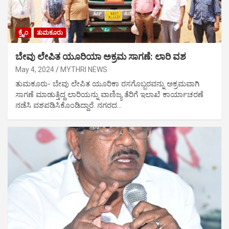
ಕ್ರೈಂ
ತುಮಕೂರು
ಬೇವು ಲೇಪಿತ ಯೂರಿಯಾ ಅಕ್ರಮ ಸಾಗಣೆ: ಲಾರಿ ವಶ
May 4, 2024
MYTHRI NEWS
ತುಮಕೂರು- ಬೇವು ಲೇಪಿತ ಯೂರಿಕಾ ರಸಗೊಬ್ಬರವನ್ನು ಅಕ್ರಮವಾಗಿ
ಸಾಗಣೆ ಮಾಡುತ್ತಿದ್ದ ಲಾರಿಯನ್ನು ವಾಣಿಜ್ಯ ತೆರಿಗೆ ಇಲಾಖೆ ಕಾರ್ಯಾಚರಣೆ
ನಡೆಸಿ ವಶಪಡಿಸಿಕೊಂಡಿದ್ದಾರೆ. ನಗರದ…