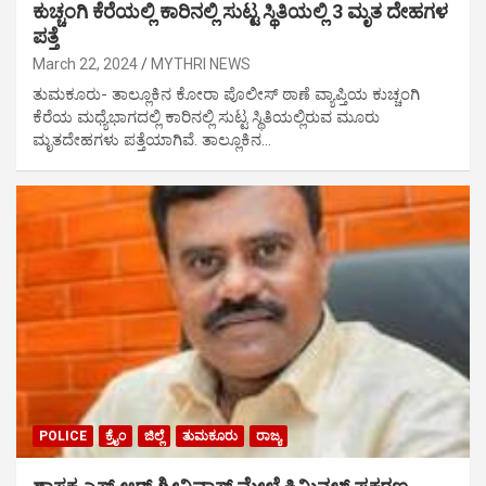
ಕುಚ್ಚಂಗಿ ಕೆರೆಯಲ್ಲಿ ಕಾರಿನಲ್ಲಿ ಸುಟ್ಟ ಸ್ಥಿತಿಯಲ್ಲಿ 3 ಮೃತ ದೇಹಗಳ
ಪತ್ತೆ
March 22, 2024
MYTHRI NEWS
ತುಮಕೂರು- ತಾಲ್ಲೂಕಿನ ಕೋರಾ ಪೊಲೀಸ್ ಠಾಣೆ ವ್ಯಾಪ್ತಿಯ ಕುಚ್ಚಂಗಿ
ಕೆರೆಯ ಮಧ್ಯೆಭಾಗದಲ್ಲಿ ಕಾರಿನಲ್ಲಿ ಸುಟ್ಟ ಸ್ಥಿತಿಯಲ್ಲಿರುವ ಮೂರು
ಮೃತದೇಹಗಳು ಪತ್ತೆಯಾಗಿವೆ. ತಾಲ್ಲೂಕಿನ…
POLICE
ಕ್ರೈಂ
ಜಿಲ್ಲೆ
ತುಮಕೂರು
ರಾಜ್ಯ