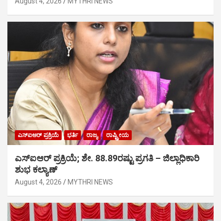
August 4, 2026
MYTHRI NEWS
ಎಸ್‍ಐಆರ್ ಪ್ರಕ್ರಿಯೆ
ಭರ್ತಿ
ರಾಜ್ಯ
ರಾಷ್ಟ್ರೀಯ
ಎಸ್‍ಐಆರ್ ಪ್ರಕ್ರಿಯೆ; ಶೇ. 88.89ರಷ್ಟು ಪ್ರಗತಿ – ಜಿಲ್ಲಾಧಿಕಾರಿ
ಶುಭ ಕಲ್ಯಾಣ್
August 4, 2026
MYTHRI NEWS