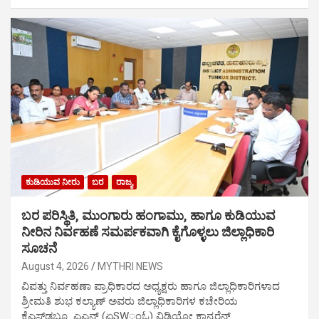
ಕುಡಿಯುವ ನೀರು
ಬರ
ರಾಜ್ಯ
ಬರ ಪರಿಸ್ಥಿತಿ, ಮುಂಗಾರು ಹಂಗಾಮು, ಹಾಗೂ ಕುಡಿಯುವ
ನೀರಿನ ನಿರ್ವಹಣೆ ಸಮರ್ಪಕವಾಗಿ ಕೈಗೊಳ್ಳಲು ಜಿಲ್ಲಾಧಿಕಾರಿ
ಸೂಚನೆ
August 4, 2026
MYTHRI NEWS
ವಿಪತ್ತು ನಿರ್ವಹಣಾ ಪ್ರಾಧಿಕಾರದ ಅಧ್ಯಕ್ಷರು ಹಾಗೂ ಜಿಲ್ಲಾಧಿಕಾರಿಗಳಾದ
ಶ್ರೀಮತಿ ಶುಭ ಕಲ್ಯಾಣ್ ಅವರು ಜಿಲ್ಲಾಧಿಕಾರಿಗಳ ಕಚೇರಿಯ
ಕೆಎಸ್‌ಡಬ್ಲ್ಯೂಎಎನ್ (ಏSWಂಓ) ವಿಡಿಯೋ ಕಾನ್ಫರೆನ್ಸ್…