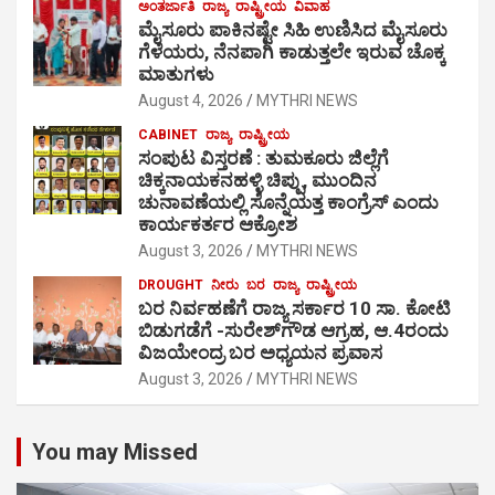
ಅಂತರ್ಜಾತಿ
ರಾಜ್ಯ
ರಾಷ್ಟ್ರೀಯ
ವಿವಾಹ
ಮೈಸೂರು ಪಾಕಿನಷ್ಟೇ ಸಿಹಿ ಉಣಿಸಿದ ಮೈಸೂರು
ಗೆಳೆಯರು, ನೆನಪಾಗಿ ಕಾಡುತ್ತಲೇ ಇರುವ ಚೊಕ್ಕ
ಮಾತುಗಳು
August 4, 2026
MYTHRI NEWS
CABINET
ರಾಜ್ಯ
ರಾಷ್ಟ್ರೀಯ
ಸಂಪುಟ ವಿಸ್ತರಣೆ : ತುಮಕೂರು ಜಿಲ್ಲೆಗೆ
ಚಿಕ್ಕನಾಯಕನಹಳ್ಳಿ ಚಿಪ್ಪು, ಮುಂದಿನ
ಚುನಾವಣೆಯಲ್ಲಿ ಸೊನ್ನೆಯತ್ತ ಕಾಂಗ್ರೆಸ್ ಎಂದು
ಕಾರ್ಯಕರ್ತರ ಆಕ್ರೋಶ
August 3, 2026
MYTHRI NEWS
DROUGHT
ನೀರು
ಬರ
ರಾಜ್ಯ
ರಾಷ್ಟ್ರೀಯ
ಬರ ನಿರ್ವಹಣೆಗೆ ರಾಜ್ಯ ಸರ್ಕಾರ 10 ಸಾ. ಕೋಟಿ
ಬಿಡುಗಡೆಗೆ -ಸುರೇಶ್‍ಗೌಡ ಆಗ್ರಹ, ಆ.4ರಂದು
ವಿಜಯೇಂದ್ರ ಬರ ಅಧ್ಯಯನ ಪ್ರವಾಸ
August 3, 2026
MYTHRI NEWS
You may Missed