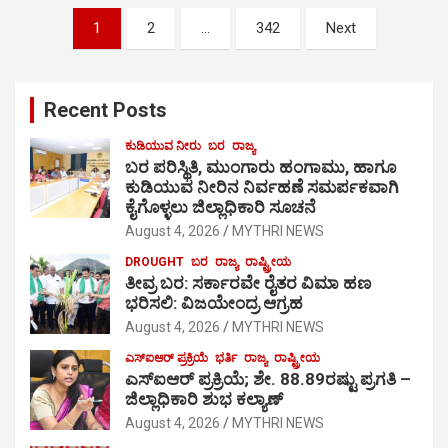
Posts
1
2
…
342
Next
pagination
Recent Posts
ಕುಡಿಯುವ ನೀರು
ಬರ
ರಾಜ್ಯ
ಬರ ಪರಿಸ್ಥಿತಿ, ಮುಂಗಾರು ಹಂಗಾಮು, ಹಾಗೂ
ಕುಡಿಯುವ ನೀರಿನ ನಿರ್ವಹಣೆ ಸಮರ್ಪಕವಾಗಿ
ಕೈಗೊಳ್ಳಲು ಜಿಲ್ಲಾಧಿಕಾರಿ ಸೂಚನೆ
August 4, 2026
MYTHRI NEWS
DROUGHT
ಬರ
ರಾಜ್ಯ
ರಾಷ್ಟ್ರೀಯ
ತೀವ್ರ ಬರ: ಸರ್ಕಾರವೇ ರೈತರ ವಿಮಾ ಹಣ
ಭರಿಸಲಿ: ವಿಜಯೇಂದ್ರ ಆಗ್ರಹ
August 4, 2026
MYTHRI NEWS
ಎಸ್‍ಐಆರ್ ಪ್ರಕ್ರಿಯೆ
ಭರ್ತಿ
ರಾಜ್ಯ
ರಾಷ್ಟ್ರೀಯ
ಎಸ್‍ಐಆರ್ ಪ್ರಕ್ರಿಯೆ; ಶೇ. 88.89ರಷ್ಟು ಪ್ರಗತಿ –
ಜಿಲ್ಲಾಧಿಕಾರಿ ಶುಭ ಕಲ್ಯಾಣ್
August 4, 2026
MYTHRI NEWS