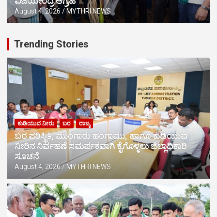
ವಿಜಯೇಂದ್ರ ಆಗ್ರಹ
August 4, 2026
MYTHRI NEWS
Trending Stories
ಕುಡಿಯುವ ನೀರು
ಬರ
ರಾಜ್ಯ
ಬರ ಪರಿಸ್ಥಿತಿ, ಮುಂಗಾರು ಹಂಗಾಮು, ಹಾಗೂ ಕುಡಿಯುವ
ನೀರಿನ ನಿರ್ವಹಣೆ ಸಮರ್ಪಕವಾಗಿ ಕೈಗೊಳ್ಳಲು ಜಿಲ್ಲಾಧಿಕಾರಿ
ಸೂಚನೆ
August 4, 2026
MYTHRI NEWS