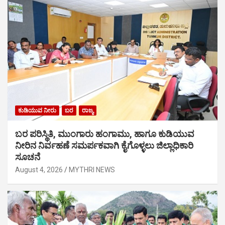
ಕುಡಿಯುವ ನೀರು
ಬರ
ರಾಜ್ಯ
ಬರ ಪರಿಸ್ಥಿತಿ, ಮುಂಗಾರು ಹಂಗಾಮು, ಹಾಗೂ ಕುಡಿಯುವ
ನೀರಿನ ನಿರ್ವಹಣೆ ಸಮರ್ಪಕವಾಗಿ ಕೈಗೊಳ್ಳಲು ಜಿಲ್ಲಾಧಿಕಾರಿ
ಸೂಚನೆ
August 4, 2026
MYTHRI NEWS