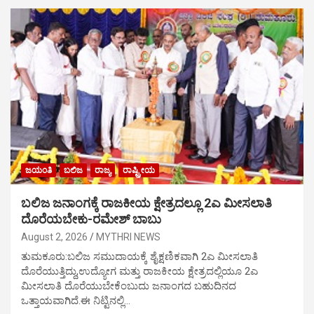
ಜಯಂತಿ
ಬಲಿಜ
ರಾಜ್ಯ
ರಾಷ್ಟ್ರೀಯ
ಬಲಿಜ ಜನಾಂಗಕ್ಕೆ ರಾಜಕೀಯ ಕ್ಷೇತ್ರದಲ್ಲೂ 2ಎ ಮೀಸಲಾತಿ
ದೊರೆಯಬೇಕು-ರಮೇಶ್ ಬಾಬು
August 2, 2026
MYTHRI NEWS
ತುಮಕೂರು:ಬಲಿಜ ಸಮುದಾಯಕ್ಕೆ ಶೈಕ್ಷಣಿಕವಾಗಿ 2ಎ ಮೀಸಲಾತಿ
ದೊರೆಯುತ್ತಿದ್ದು,ಉದ್ಯೋಗ ಮತ್ತು ರಾಜಕೀಯ ಕ್ಷೇತ್ರದಲ್ಲಿಯೂ 2ಎ
ಮೀಸಲಾತಿ ದೊರೆಯುಬೇಕೆಂಬುದು ಜನಾಂಗದ ಬಹುದಿನದ
ಒತ್ತಾಯವಾಗಿದೆ.ಈ ನಿಟ್ಟಿನಲ್ಲಿ…