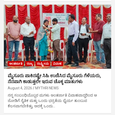
ಅಂತರ್ಜಾತಿ
ರಾಜ್ಯ
ರಾಷ್ಟ್ರೀಯ
ವಿವಾಹ
ಮೈಸೂರು ಪಾಕಿನಷ್ಟೇ ಸಿಹಿ ಉಣಿಸಿದ ಮೈಸೂರು ಗೆಳೆಯರು,
ನೆನಪಾಗಿ ಕಾಡುತ್ತಲೇ ಇರುವ ಚೊಕ್ಕ ಮಾತುಗಳು
August 4, 2026
MYTHRI NEWS
ನನ್ನ ಸಂಬಂಧಿಯೊಬ್ಬರ ಮಗಳು ಅಂತರ್ಜಾತಿ ವಿವಾಹವಾದ್ದರಿಂದ ಆ
ಜೋಡಿಗೆ ನೈತಿಕ ಮತ್ತು ಒಂದು ಭದ್ರತೆಯ ಧೈರ್ಯ ತುಂಬುವ
ಕೆಲಸವಾಗಬೇಕಿತ್ತು, ಅದಕ್ಕೆ ಒಂದು…