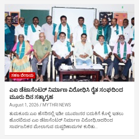
ಸಹಜ ಬೇಸಾಯ
ಎಐ ಡೆಟಾಸೆಂಟರ್ ನಿರ್ಮಾಣ ವಿರೋಧಿಸಿ ರೈತ ಸಂಘದಿಂದ
ಮೂರು ದಿನ ಸತ್ಯಾಗ್ರಹ
August 1, 2026
MYTHRI NEWS
ತುಮಕೂರು:ಎಐ ಹೆಸರಿನಲ್ಲಿ ಇಡೀ ಯುವಜನರ ಬದುಕಿಗೆ ಕೊಳ್ಳಿ ಇಡಲು
ಹೊರಟಿರುವ ಎಐ ಡೆಟಾಸೆಂಟರ್ ನಿರ್ಮಾಣ ವಿರೋಧಿ,ಅದರಿಂದ
ಸಾರ್ವಜನಿಕರ ಮೇಲಾಗುವ ದುಷ್ಪರಿಣಾಮಗಳ ಕುರಿತು…