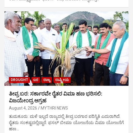
DROUGHT
ಬರ
ರಾಜ್ಯ
ರಾಷ್ಟ್ರೀಯ
ತೀವ್ರ ಬರ: ಸರ್ಕಾರವೇ ರೈತರ ವಿಮಾ ಹಣ ಭರಿಸಲಿ:
ವಿಜಯೇಂದ್ರ ಆಗ್ರಹ
August 4, 2026
MYTHRI NEWS
ತುಮಕೂರು: ಮಳೆ ಇಲ್ಲದೆ ರಾಜ್ಯದಲ್ಲಿ ತೀವ್ರ ಬರಗಾರ ಪರಿಸ್ಥಿತಿ ಎದುರಾಗಿದೆ.
ರೈತರು ಸಂಕಷ್ಟದಲ್ಲಿದ್ದಾರೆ. ಫಸಲ್ ಬೀಮಾ ಯೋಜನೆಯ ವಿಮಾ ಯೋಜನೆಗೆ
ಹಣ…