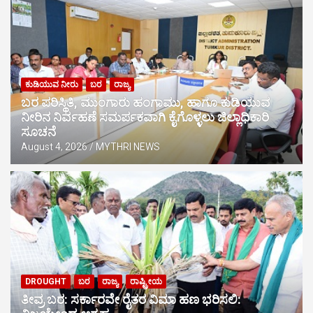
ಕುಡಿಯುವ ನೀರು
ಬರ
ರಾಜ್ಯ
ಬರ ಪರಿಸ್ಥಿತಿ, ಮುಂಗಾರು ಹಂಗಾಮು, ಹಾಗೂ ಕುಡಿಯುವ
ನೀರಿನ ನಿರ್ವಹಣೆ ಸಮರ್ಪಕವಾಗಿ ಕೈಗೊಳ್ಳಲು ಜಿಲ್ಲಾಧಿಕಾರಿ
ಸೂಚನೆ
August 4, 2026
MYTHRI NEWS
DROUGHT
ಬರ
ರಾಜ್ಯ
ರಾಷ್ಟ್ರೀಯ
ತೀವ್ರ ಬರ: ಸರ್ಕಾರವೇ ರೈತರ ವಿಮಾ ಹಣ ಭರಿಸಲಿ: