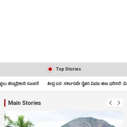
Top Stories
 ಬರ: ಸರ್ಕಾರವೇ ರೈತರ ವಿಮಾ ಹಣ ಭರಿಸಲಿ: ವಿಜಯೇಂದ್ರ ಆಗ್ರಹ
ಎಸ್‍ಐಆರ್ ಪ್ರಕ್
Main Stories