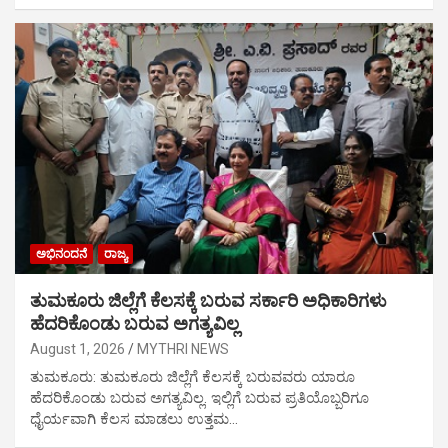
ಅಭಿನಂದನೆ
ರಾಜ್ಯ
ತುಮಕೂರು ಜಿಲ್ಲೆಗೆ ಕೆಲಸಕ್ಕೆ ಬರುವ ಸರ್ಕಾರಿ ಅಧಿಕಾರಿಗಳು
ಹೆದರಿಕೊಂಡು ಬರುವ ಅಗತ್ಯವಿಲ್ಲ
August 1, 2026
MYTHRI NEWS
ತುಮಕೂರು: ತುಮಕೂರು ಜಿಲ್ಲೆಗೆ ಕೆಲಸಕ್ಕೆ ಬರುವವರು ಯಾರೂ
ಹೆದರಿಕೊಂಡು ಬರುವ ಅಗತ್ಯವಿಲ್ಲ. ಇಲ್ಲಿಗೆ ಬರುವ ಪ್ರತಿಯೊಬ್ಬರಿಗೂ
ಧೈರ್ಯವಾಗಿ ಕೆಲಸ ಮಾಡಲು ಉತ್ತಮ…