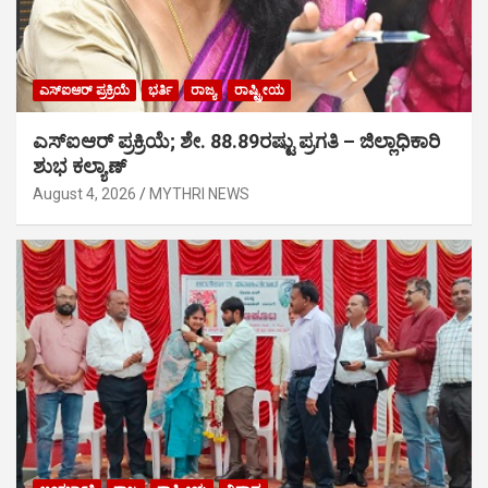
ಎಸ್‍ಐಆರ್ ಪ್ರಕ್ರಿಯೆ
ಭರ್ತಿ
ರಾಜ್ಯ
ರಾಷ್ಟ್ರೀಯ
ಎಸ್‍ಐಆರ್ ಪ್ರಕ್ರಿಯೆ; ಶೇ. 88.89ರಷ್ಟು ಪ್ರಗತಿ – ಜಿಲ್ಲಾಧಿಕಾರಿ
ಶುಭ ಕಲ್ಯಾಣ್
August 4, 2026
MYTHRI NEWS