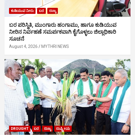
ಕುಡಿಯುವ ನೀರು
ಬರ
ರಾಜ್ಯ
ಬರ ಪರಿಸ್ಥಿತಿ, ಮುಂಗಾರು ಹಂಗಾಮು, ಹಾಗೂ ಕುಡಿಯುವ
ನೀರಿನ ನಿರ್ವಹಣೆ ಸಮರ್ಪಕವಾಗಿ ಕೈಗೊಳ್ಳಲು ಜಿಲ್ಲಾಧಿಕಾರಿ
ಸೂಚನೆ
August 4, 2026
MYTHRI NEWS
DROUGHT
ಬರ
ರಾಜ್ಯ
ರಾಷ್ಟ್ರೀಯ