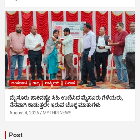
ಅಂತರ್ಜಾತಿ
ರಾಜ್ಯ
ರಾಷ್ಟ್ರೀಯ
ವಿವಾಹ
ಮೈಸೂರು ಪಾಕಿನಷ್ಟೇ ಸಿಹಿ ಉಣಿಸಿದ ಮೈಸೂರು ಗೆಳೆಯರು,
ನೆನಪಾಗಿ ಕಾಡುತ್ತಲೇ ಇರುವ ಚೊಕ್ಕ ಮಾತುಗಳು
August 4, 2026
MYTHRI NEWS
Post