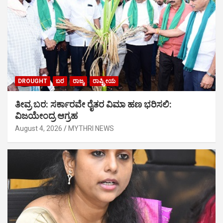
DROUGHT
ಬರ
ರಾಜ್ಯ
ರಾಷ್ಟ್ರೀಯ
ತೀವ್ರ ಬರ: ಸರ್ಕಾರವೇ ರೈತರ ವಿಮಾ ಹಣ ಭರಿಸಲಿ:
ವಿಜಯೇಂದ್ರ ಆಗ್ರಹ
August 4, 2026
MYTHRI NEWS