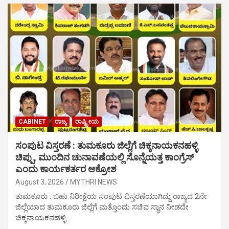
CABINET
ರಾಜ್ಯ
ರಾಷ್ಟ್ರೀಯ
ಸಂಪುಟ ವಿಸ್ತರಣೆ : ತುಮಕೂರು ಜಿಲ್ಲೆಗೆ ಚಿಕ್ಕನಾಯಕನಹಳ್ಳಿ
ಚಿಪ್ಪು, ಮುಂದಿನ ಚುನಾವಣೆಯಲ್ಲಿ ಸೊನ್ನೆಯತ್ತ ಕಾಂಗ್ರೆಸ್
ಎಂದು ಕಾರ್ಯಕರ್ತರ ಆಕ್ರೋಶ
August 3, 2026
MYTHRI NEWS
ತುಮಕೂರು : ಬಹು ನಿರೀಕ್ಷೆಯ ಸಂಪುಟ ವಿಸ್ತರಣೆಯಾಗಿದ್ದು ರಾಜ್ಯದ 2ನೇ
ಜಿಲ್ಲೆಯಾದ ತುಮಕೂರು ಜಿಲ್ಲೆಗೆ ಮತ್ತೊಂದು ಸಚಿವ ಸ್ಥಾನ ನೀಡದೇ
ಚಿಕ್ಕನಾಯಕನಹಳ್ಳಿ…