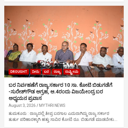
DROUGHT
ನೀರು
ಬರ
ರಾಜ್ಯ
ರಾಷ್ಟ್ರೀಯ
ಬರ ನಿರ್ವಹಣೆಗೆ ರಾಜ್ಯ ಸರ್ಕಾರ 10 ಸಾ. ಕೋಟಿ ಬಿಡುಗಡೆಗೆ
-ಸುರೇಶ್‍ಗೌಡ ಆಗ್ರಹ, ಆ.4ರಂದು ವಿಜಯೇಂದ್ರ ಬರ
ಅಧ್ಯಯನ ಪ್ರವಾಸ
August 3, 2026
MYTHRI NEWS
ತುಮಕೂರು : ರಾಜ್ಯದಲ್ಲಿ ತೀವ್ರ ಬರಗಾಲ ಎದುರಾಗಿದ್ದು ರಾಜ್ಯ ಸರ್ಕಾರ
ತುರ್ತು ಪರಿಹಾರಕ್ಕಾಗಿ ಹತ್ತು ಸಾವಿರ ಕೋಟಿ ರೂ. ಬಿಡುಗಡೆ ಮಾಡಬೇಕು.…