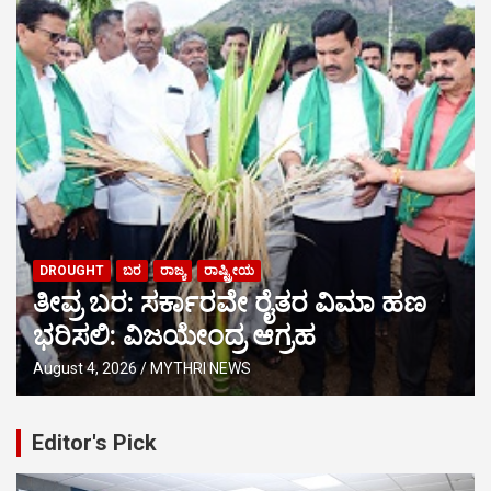
DROUGHT
ಬರ
ರಾಜ್ಯ
ರಾಷ್ಟ್ರೀಯ
ತೀವ್ರ ಬರ: ಸರ್ಕಾರವೇ ರೈತರ ವಿಮಾ ಹಣ
ಭರಿಸಲಿ: ವಿಜಯೇಂದ್ರ ಆಗ್ರಹ
August 4, 2026
MYTHRI NEWS
Editor's Pick