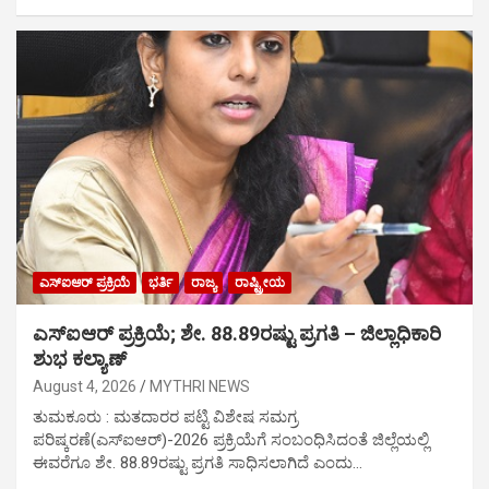
ಎಸ್‍ಐಆರ್ ಪ್ರಕ್ರಿಯೆ
ಭರ್ತಿ
ರಾಜ್ಯ
ರಾಷ್ಟ್ರೀಯ
ಎಸ್‍ಐಆರ್ ಪ್ರಕ್ರಿಯೆ; ಶೇ. 88.89ರಷ್ಟು ಪ್ರಗತಿ – ಜಿಲ್ಲಾಧಿಕಾರಿ
ಶುಭ ಕಲ್ಯಾಣ್
August 4, 2026
MYTHRI NEWS
ತುಮಕೂರು : ಮತದಾರರ ಪಟ್ಟಿ ವಿಶೇಷ ಸಮಗ್ರ
ಪರಿಷ್ಕರಣೆ(ಎಸ್‍ಐಆರ್)-2026 ಪ್ರಕ್ರಿಯೆಗೆ ಸಂಬಂಧಿಸಿದಂತೆ ಜಿಲ್ಲೆಯಲ್ಲಿ
ಈವರೆಗೂ ಶೇ. 88.89ರಷ್ಟು ಪ್ರಗತಿ ಸಾಧಿಸಲಾಗಿದೆ ಎಂದು…