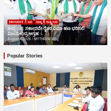
DROUGHT
ಬರ
ರಾಜ್ಯ
ರಾಷ್ಟ್ರೀಯ
ತೀವ್ರ ಬರ: ಸರ್ಕಾರವೇ ರೈತರ ವಿಮಾ ಹಣ ಭರಿಸಲಿ:
ವಿಜಯೇಂದ್ರ ಆಗ್ರಹ
August 4, 2026
MYTHRI NEWS
Popular Stories