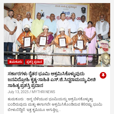
ತುಮಕೂರು
ಪ್ರಶಸ್ತಿ ಪ್ರದಾನ
ಸರ್ಕಾರಗಳು ರೈತರ ಭೂಮಿ ಆಕ್ರಮಿಸಿಕೊಳ್ಳುವುದು
ಜನವಿದ್ರೋಹಿ ಕೃತ್ಯ-ಸಾಹಿತಿ ಎಸ್.ಜಿ.ಸಿದ್ದರಾಮಯ್ಯ,ವೀಚಿ
ಸಾಹಿತ್ಯ ಪ್ರಶಸ್ತಿ ಪ್ರದಾನ
July 13, 2025
MYTHRI NEWS
ತುಮಕೂರು : ಅನ್ನ ಬೆಳೆಯುವ ಭೂಮಿಯನ್ನು ಆಕ್ರಮಿಸಕೊಳ್ಳುತ್ತಾ
ಬಂದಿರುವುದು ಮತ್ತು ಈಗಾಗಲೇ ಆಕ್ರಮಿಸಿಕೊಂಡಿರುವ 80ರಷ್ಟು ಭೂಮಿ
ಬೀಳುಬಿದ್ದಿದೆ. ಇತ್ತ ಕೃಷಿಯೂ ಆಗುತ್ತಿಲ್ಲ.…