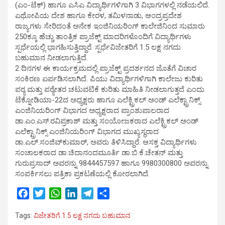
(ಎಂ-ಟೆಕ್) ಹಾಗೂ ಎಸಿಎ ವಿದ್ಯಾರ್ಥಿಗಳಿಗಾಗಿ 3 ವಿಭಾಗಗಳಲ್ಲಿ ನಡೆಯಲಿದೆ.
ಎಥೋಪಿಯ ದೇಶ ಹಾಗೂ ಕೇರಳ, ತಮಿಳನಾಡು, ಆಂದ್ರಪ್ರದೇಶ
ರಾಜ್ಯಗಳು ಸೇರಿದಂತೆ ಅನೇಕ ಇಂಜಿನಿಯರಿಂಗ್ ಕಾಲೇಜಿನಿಂದ ಸುಮಾರು
250ಕ್ಕೂ ಹೆಚ್ಚು ತಾಂತ್ರಿಕ ಪ್ರಾಜೆಕ್ಟ್ ಮಾದರಿಗಳೊಂದಿಗೆ ವಿದ್ಯಾರ್ಥಿಗಳು
ಸ್ಪರ್ಧೆಯಲ್ಲಿ ಭಾಗಹಿಸುತ್ತಿದ್ದಾರೆ. ಸ್ಪರ್ಧೆವಿಜೇತರಿಗೆ 1.5 ಲಕ್ಷ ನಗದು
ಬಹುಮಾನ ನೀಡಲಾಗುತ್ತಿದೆ.
2 ದಿನಗಳ ಈ ಕಾರ್ಯಕ್ರಮದಲ್ಲಿ ಪ್ರಾಜೆಕ್ಟ್ ಪ್ರದರ್ಶನದ ಜೊತೆಗೆ ವಿಚಾರ
ಸಂಕಿರಣ ಏರ್ಪಡಿಸಲಾಗಿದೆ. ಪಿಯು ವಿದ್ಯಾರ್ಥಿಗಳಿಗಾಗಿ ಕಾಲೇಜು ಕುರಿತು
ಪಠ್ಯ ಮತ್ತು ಪಠ್ಯೇತರ ಚಟುವಟಿಕೆ ಕುರಿತು ಮಾಹಿತಿ ನೀಡಲಾಗುತ್ತದೆ ಎಂದು
ಟೆಕ್ನೋಡಿಯಾ-22ದ ಅಧ್ಯಕ್ಷರು ಹಾಗೂ ಎಲೆಕ್ಟ್ರಿಕಲ್ ಅಂಡ್ ಎಲೆಕ್ಟ್ರಾನಿಕ್ಸ್
ಎಂಜಿನಿಯರಿಂಗ್ ವಿಭಾಗದ ಅಧ್ಯಕ್ಷರಾದ ಪ್ರಾಂಶುಪಾಲರಾದ
ಡಾ.ಎಂ.ಎಸ್.ರವಿಪ್ರಕಾಶ್ ಮತ್ತು ಸಂಯೋಜಕರಾದ ಎಲೆಕ್ಟ್ರಿಕಲ್ ಅಂಡ್
ಎಲೆಕ್ಟ್ರಾನಿಕ್ಸ್ ಎಂಜಿನಿಯರಿಂಗ್ ವಿಭಾಗದ ಮುಖ್ಯಸ್ಥರಾದ
ಡಾ.ಎಲ್.ಸಂಜಿವ್‍ಕುಮಾರ್, ಅವರು ತಿಳಿಸಿದ್ದಾರೆ. ಆಸಕ್ತ ವಿದ್ಯಾರ್ಥಿಗಳು
ಸಂಚಾಲಕರಾದ ಡಾ.ಚಿದಾನಂದಮೂರ್ತಿ ಡಾ.ಬಿ.ಕೆ.ಚೇತನ್ ಮತ್ತು
ಗುರುಪ್ರಸಾದ್ ಅವರನ್ನು 9844457597 ಹಾಗೂ 9980300800 ಅವರನ್ನು
ಸಂಪರ್ಕಿಸಲು ಪತ್ರಿಕಾ ಪ್ರಕಟಣೆಯಲ್ಲಿ ಕೋರಲಾಗಿದೆ.
F
T
W
L
T
S
a
w
h
i
e
h
Tags:
ವಿಜೇತರಿಗೆ 1.5 ಲಕ್ಷ ನಗದು ಬಹುಮಾನ
c
i
a
n
l
a