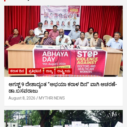
ಕರಾಳ ದಿನ
ಪ್ರತಿಭಟನೆ
ರಾಜ್ಯ
ರಾಷ್ಟ್ರೀಯ
ಆಗಸ್ಟ್ 9 ದೇಶಾದ್ಯಂತ “ಅಭಯಾ ಕರಾಳ ದಿನ” ವಾಗಿ ಆಚರಣೆ-
ಡಾ.ಬಸವರಾಜು
August 8, 2026
MYTHRI NEWS