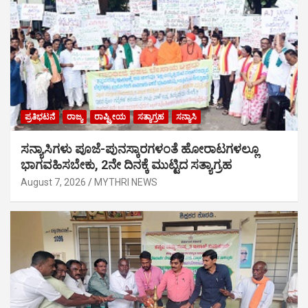
ಪ್ರತಿಭಟನೆ
ರಾಜ್ಯ
ರಾಷ್ಟ್ರೀಯ
ಸತ್ಯಾಗ್ರಹ
ಸನ್ಯಾಸಿ
ಸನ್ಯಾಸಿಗಳು ಪೂಜೆ-ಪುನಸ್ಕಾರಗಳಂತೆ ಹೋರಾಟಗಳಲ್ಲೂ
ಭಾಗವಹಿಸಬೇಕು, 2ನೇ ದಿನಕ್ಕೆ ಮುಟ್ಟಿದ ಸತ್ಯಾಗ್ರಹ
August 7, 2026
MYTHRI NEWS