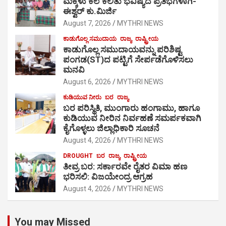
ಮಕ್ಕಳು ಕಲೆ ಕಲಿತು ಭವಿಷ್ಯದ ಪ್ರತಿಭೆಗಳಾಗಿ-
ಈಶ್ವರ್ ಕು.ಮಿರ್ಜಿ
August 7, 2026
MYTHRI NEWS
ಕಾಡುಗೊಲ್ಲ ಸಮುದಾಯ
ರಾಜ್ಯ
ರಾಷ್ಟ್ರೀಯ
ಕಾಡುಗೊಲ್ಲ ಸಮುದಾಯವನ್ನು ಪರಿಶಿಷ್ಟ
ಪಂಗಡ(ST)ದ ಪಟ್ಟಿಗೆ ಸೇರ್ಪಡೆಗೊಳಿಸಲು
ಮನವಿ
August 6, 2026
MYTHRI NEWS
ಕುಡಿಯುವ ನೀರು
ಬರ
ರಾಜ್ಯ
ಬರ ಪರಿಸ್ಥಿತಿ, ಮುಂಗಾರು ಹಂಗಾಮು, ಹಾಗೂ
ಕುಡಿಯುವ ನೀರಿನ ನಿರ್ವಹಣೆ ಸಮರ್ಪಕವಾಗಿ
ಕೈಗೊಳ್ಳಲು ಜಿಲ್ಲಾಧಿಕಾರಿ ಸೂಚನೆ
August 4, 2026
MYTHRI NEWS
DROUGHT
ಬರ
ರಾಜ್ಯ
ರಾಷ್ಟ್ರೀಯ
ತೀವ್ರ ಬರ: ಸರ್ಕಾರವೇ ರೈತರ ವಿಮಾ ಹಣ
ಭರಿಸಲಿ: ವಿಜಯೇಂದ್ರ ಆಗ್ರಹ
August 4, 2026
MYTHRI NEWS
You may Missed