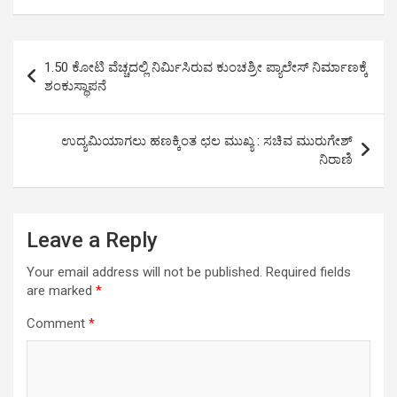
e
t
t
k
e
r
b
t
s
e
g
e
Post
o
e
A
d
r
1.50 ಕೋಟಿ ವೆಚ್ಚದಲ್ಲಿ ನಿರ್ಮಿಸಿರುವ ಕುಂಚಶ್ರೀ ಪ್ಯಾಲೇಸ್ ನಿರ್ಮಾಣಕ್ಕೆ
o
r
p
I
a
navigation
ಶಂಕುಸ್ಥಾಪನೆ
k
p
n
m
ಉದ್ಯಮಿಯಾಗಲು ಹಣಕ್ಕಿಂತ ಛಲ ಮುಖ್ಯ : ಸಚಿವ ಮುರುಗೇಶ್
ನಿರಾಣಿ
Leave a Reply
Your email address will not be published.
Required fields
are marked
*
Comment
*