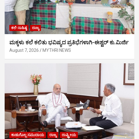
ಕಲೆ-ಸಾಹಿತ್ಯ
ರಾಜ್ಯ
ಮಕ್ಕಳು ಕಲೆ ಕಲಿತು ಭವಿಷ್ಯದ ಪ್ರತಿಭೆಗಳಾಗಿ-ಈಶ್ವರ್ ಕು.ಮಿರ್ಜಿ
August 7, 2026
MYTHRI NEWS
ಕಾಡುಗೊಲ್ಲ ಸಮುದಾಯ
ರಾಜ್ಯ
ರಾಷ್ಟ್ರೀಯ