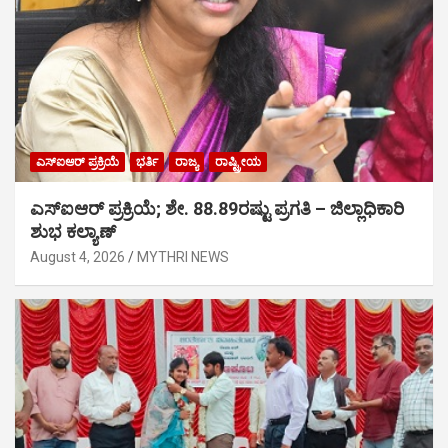
ಎಸ್‍ಐಆರ್ ಪ್ರಕ್ರಿಯೆ
ಭರ್ತಿ
ರಾಜ್ಯ
ರಾಷ್ಟ್ರೀಯ
ಎಸ್‍ಐಆರ್ ಪ್ರಕ್ರಿಯೆ; ಶೇ. 88.89ರಷ್ಟು ಪ್ರಗತಿ – ಜಿಲ್ಲಾಧಿಕಾರಿ
ಶುಭ ಕಲ್ಯಾಣ್
August 4, 2026
MYTHRI NEWS