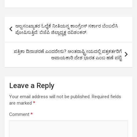
b
t
s
e
g
e
o
e
A
d
r
o
r
p
I
a
Post
k
p
n
m
ಅಲ್ಪಸಂಖ್ಯಾತರ ಓಲೈಕೆ ನೀತಿಯನ್ನ ಕಾಂಗ್ರೇಸ್ ಸರ್ಕಾರ ಬೆಂಬಲಿಸಿ
navigation
ಪೋಷಿಸುತ್ತಿದೆ: ಬಿಜೆಪಿ ಜಿಲ್ಲಾಧ್ಯಕ್ಷ ರವಿಶಂಕರ್.
ಪತ್ರಿಕಾ ದಿನಾಚರಣೆ ಎಂದರೇನು? ಅಂತರಾಷ್ಟ್ರೀಯದಲ್ಲಿ ಪತ್ರಕರ್ತರಿಗೆ
ಅಪಾಯಕಾರಿ ದೇಶ ಭಾರತ ಎಂಬ ಹಣೆ ಪಟ್ಟಿ
Leave a Reply
Your email address will not be published.
Required fields
are marked
*
Comment
*