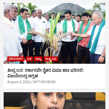
DROUGHT
ಬರ
ರಾಜ್ಯ
ರಾಷ್ಟ್ರೀಯ
ತೀವ್ರ ಬರ: ಸರ್ಕಾರವೇ ರೈತರ ವಿಮಾ ಹಣ ಭರಿಸಲಿ:
ವಿಜಯೇಂದ್ರ ಆಗ್ರಹ
August 4, 2026
MYTHRI NEWS