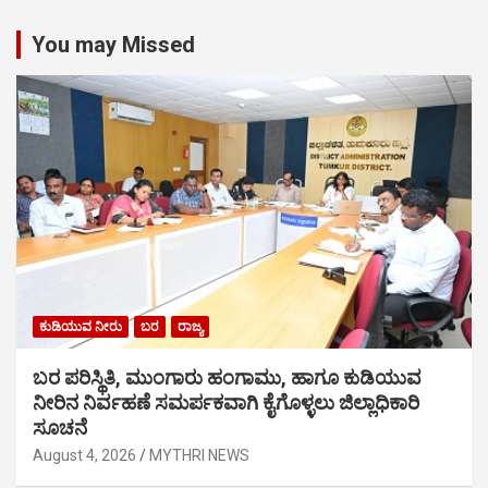
You may Missed
ಕುಡಿಯುವ ನೀರು
ಬರ
ರಾಜ್ಯ
ಬರ ಪರಿಸ್ಥಿತಿ, ಮುಂಗಾರು ಹಂಗಾಮು, ಹಾಗೂ ಕುಡಿಯುವ
ನೀರಿನ ನಿರ್ವಹಣೆ ಸಮರ್ಪಕವಾಗಿ ಕೈಗೊಳ್ಳಲು ಜಿಲ್ಲಾಧಿಕಾರಿ
ಸೂಚನೆ
August 4, 2026
MYTHRI NEWS