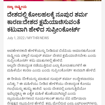
ರಾಜ್ಯ
ರಾಷ್ಟ್ರೀಯ
ದೇಶದಲ್ಲಿ ಕೋಲಹಲಕ್ಕೆ ನೂಪುರ ಶರ್ಮ
ಕಾರಣ:ದೇಶದ ಕ್ಷಮೆಯಾಚಿಸುವಂತೆ
ಕಟುವಾಗಿ ಹೇಳಿದ ಸುಪ್ರೀಂಕೋರ್ಟ್
July 1, 2022
MYTHRI NEWS
ಅವಹೇಳನಕಾರಿ ಹೇಳಿಕೆಯನ್ನು ನೀಡಿರುವ ಬಿಜೆಪಿಯ ಅಮಾನತುಗೊಂಡ
ರಾಷ್ಟ್ರೀಯ ವಕ್ತಾರೆ ನೂಪುರ್ ಶರ್ಮಾ ದೇಶದ ಕ್ಷಮೆಯಾಚಿಸಬೇಕು ಎಂದು
ಸುಪ್ರೀಂಕೋರ್ಟ್​ ಕಟು ಮಾತುಗಳಲ್ಲಿ ಹೇಳಿದೆ.
ಅಲ್ಲದೇ ದೇಶಾದ್ಯಂತ ನಡೆಯುತ್ತಿರುವ ಎಲ್ಲಾ ಕೋಲಾಹಲಗಳಿಗೆ ಈ
ಮಹಿಳೆಯೇ ಕಾರಣ ಎಂದು ಎಂದು ಸುಪ್ರೀಂಕೋರ್ಟ್ ಕಾರವಾಗಿ ಹೇಳಿದೆ.
ಈ ರೀತಿಯ ಟೀಕೆಯನ್ನು ಮಾಡುವ ನೂಪುರ್​ ಶರ್ಮಾ ಉದ್ದೇಶವಾದರೂ
ಏನಿತ್ತು..? ಈ ಮಹಿಳೆಯು ನೀಡಿದ ಹೇಳಿಕೆಯು ದೇಶಾದ್ಯಂತ ಕೋಮು
ಗಲಭೆಯನ್ನು ಹುಟ್ಟು ಹಾಕಿದೆ. ಇಂದು ದೇಶದಲ್ಲಿ ಏನಾಗುತ್ತಿದೆಯೋ
ಇವೆಲ್ಲದ್ದಕ್ಕೂ ಈ ಏಕೈಕ ಮಹಿಳೆ ಹೊಣೆಯಾಗಿದ್ದಾರೆ ಎಂದು
ನ್ಯಾಯಮೂರ್ತಿಗಳಾದ ಸೂರ್ಯಕಾಂತ್​ ಹಾಗೂ ಜೆಪಿ ಪರ್ದಿವಾಲಾ
ನೇತೃತ್ವದ ನ್ಯಾಯಪೀಠ ಹೇಳಿದೆ. ತಮ್ಮ ಮೇಲಿರುವ ಎಲ್ಲಾ ಎಫ್​ಐಆರ್​ಗಳನ್ನು