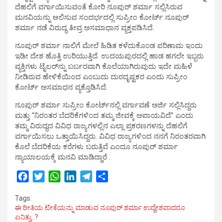
ದೆಹಲಿಗೆ ವರ್ಗಾಯಿಸುವಂತೆ ಕೋರಿ ನೂಪುರ್​ ಶರ್ಮಾ ಸಲ್ಲಿಸಿರುವ
ಮನವಿಯನ್ನು ಆಲಿಸುವ ಸಂದರ್ಭದಲ್ಲಿ ಸುಪ್ರೀಂ ಕೋರ್ಟ್ ನೂಪುರ್​
ಶರ್ಮಾ ನಡೆ ವಿರುದ್ಧ ತೀವ್ರ ಅಸಮಾಧಾನ ವ್ಯಕ್ತಪಡಿಸಿದೆ.
ನೂಪುರ್​ ಶರ್ಮಾ ನಾಲಿಗೆ ಮೇಲೆ ಹಿಡಿತ ಕಳೆದುಕೊಂಡ ಪರಿಣಾಮ ಇಂದು
ಇಡೀ ದೇಶ ಹೊತ್ತಿ ಉರಿಯುತ್ತಿದೆ. ಉದಯಪುರದಲ್ಲಿ ಹಾಡ ಹಗಲೇ ಇಬ್ಬರು
ವ್ಯಕ್ತಿಗಳು ಟೈಲರ್​ನ್ನು ಬರ್ಬರವಾಗಿ ಕೊಲೆಯಾಗಿರುವುದು ಇದೇ ಮಹಿಳೆ
ನೀಡಿರುವ ಹೇಳಿಕೆಯಿಂದ ಎಂಬುದು ದುರದೃಷ್ಟಕರ ಎಂದು ಸುಪ್ರೀಂ
ಕೋರ್ಟ್ ಅಸಮಾಧನ ವ್ಯಕ್ತೊಡಿಸಿದೆ.
ನೂಪುರ್ ಶರ್ಮಾ ಸುಪ್ರೀಂ ಕೋರ್ಟ್‌ನಲ್ಲಿ ವರ್ಗಾವಣೆ ಅರ್ಜಿ ಸಲ್ಲಿಸಿದ್ದರು
ಮತ್ತು “ನಿರಂತರ ಬೆದರಿಕೆಗಳಿಂದ ತಮ್ಮ ಜೀವಕ್ಕೆ ಅಪಾಯವಿದೆ” ಎಂದು
ತಮ್ಮ ವಿರುದ್ಧದ ವಿವಿಧ ರಾಜ್ಯಗಳಲ್ಲಿನ ಎಲ್ಲಾ ಪ್ರಕರಣಗಳನ್ನು ದೆಹಲಿಗೆ
ವರ್ಗಾಯಿಸಲು ಒತ್ತಾಯಿಸಿದ್ದರು. ವಿವಿಧ ರಾಜ್ಯಗಳಿಂದ ನನಗೆ ನಿರಂತರವಾಗಿ
ಕೊಲೆ ಬೆದರಿಕೆಯ ಕರೆಗಳು ಬರುತ್ತಿವೆ ಎಂದೂ ನೂಪುರ್​ ಶರ್ಮಾ
ನ್ಯಾಯಾಲಯಕ್ಕೆ ಮನವಿ ಮಾಡಿದ್ದಾರೆ .
F
T
W
L
T
S
a
w
h
i
e
h
Tags:
c
i
a
n
l
a
ಈ ರೀತಿಯ ಟೀಕೆಯನ್ನು ಮಾಡುವ ನೂಪುರ್​ ಶರ್ಮಾ ಉದ್ದೇಶವಾದರೂ
e
t
t
k
e
r
ಏನಿತ್ತು..?