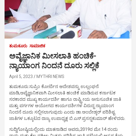
ತುಮಕೂರು
ಸಾಮಾಜಿಕ
ಅವೈಜ್ಞಾನಿಕ ಮೀಸಲಾತಿ ಹಂಚಿಕೆ-
ನ್ಯಾಯಾಂಗ ನಿಂದನೆ ದೂರು ಸಲ್ಲಿಕೆ
April 5, 2023
MYTHRI NEWS
ತುಮಕೂರು:ಸುಪ್ರಿಂ ಕೋರ್ಟಿನ ಆದೇಶವನ್ನು ಉಲ್ಲಂಘನೆ
ಮಾಡಿ,ಅವೈಜ್ಞಾನಿಕವಾಗಿ ಮೀಸಲಾತಿ ಹಂಚಿಕೆ ಮಾಡಿರುವ ಕರ್ನಾಟಕ
ಸರಕಾರದ ಮುಖ್ಯ ಕಾರ್ಯದರ್ಶಿ ಹಾಗೂ ರಾಷ್ಟ್ರೀಯ ಅನುಸೂಚಿತ ಜಾತಿ
ಮತ್ತು ವರ್ಗಗಳ ಆಯೋಗದ ಕಾರ್ಯದರ್ಶಿಗಳ ವಿರುದ್ದ ನ್ಯಾಯಾಂಗ
ನಿಂದನೆ ದೂರು ಸಲ್ಲಿಸಲಾಗುವುದು ಎಂದು ಡಾ.ಅಂಬೇಡ್ಕರ್ ಪರಿಶಿಷ್ಟ
ಜಾತಿಗಳ ಒಕ್ಕೂಟದ ರಾಜ್ಯ ಉಪಾಧ್ಯಕ್ಷ ಬಿ.ಎಸ್.ಪ್ರಸನ್ನಕುಮಾರ್ ಹೇಳಿದರು.
ಸುದ್ದಿಗೋಷ್ಠಿಯಲ್ಲಿಂದು ಮಾತನಾಡಿದ ಅವರು,2019ರ ಮೇ.14 ರಂದು
ನಾನು ಮತ್ತು ಕೆಲ ವಕೀಲ ಮಿತ್ರರು ಪರಿಶಿಷ್ಟ ಜಾತಿ ಪಟ್ಟಿಯಲ್ಲಿ ಅಸ್ಪಷ್ಯತೆಯ