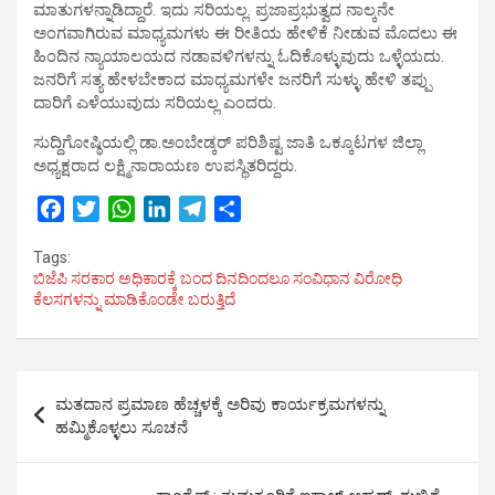
ಮಾತುಗಳನ್ನಾಡಿದ್ದಾರೆ. ಇದು ಸರಿಯಲ್ಲ. ಪ್ರಜಾಪ್ರಭುತ್ವದ ನಾಲ್ಕನೇ
ಅಂಗವಾಗಿರುವ ಮಾಧ್ಯಮಗಳು ಈ ರೀತಿಯ ಹೇಳಿಕೆ ನೀಡುವ ಮೊದಲು ಈ
ಹಿಂದಿನ ನ್ಯಾಯಾಲಯದ ನಡಾವಳಿಗಳನ್ನು ಓದಿಕೊಳ್ಳುವುದು ಒಳ್ಳೆಯದು.
ಜನರಿಗೆ ಸತ್ಯ ಹೇಳಬೇಕಾದ ಮಾಧ್ಯಮಗಳೇ ಜನರಿಗೆ ಸುಳ್ಳು ಹೇಳಿ ತಪ್ಪು
ದಾರಿಗೆ ಎಳೆಯುವುದು ಸರಿಯಲ್ಲ ಎಂದರು.
ಸುದ್ದಿಗೋಷ್ಠಿಯಲ್ಲಿ ಡಾ.ಅಂಬೇಡ್ಕರ್ ಪರಿಶಿಷ್ಟ ಜಾತಿ ಒಕ್ಕೂಟಗಳ ಜಿಲ್ಲಾ
ಅಧ್ಯಕ್ಷರಾದ ಲಕ್ಷ್ಮಿನಾರಾಯಣ ಉಪಸ್ಥಿತರಿದ್ದರು.
F
T
W
L
T
S
a
w
h
i
e
h
Tags:
c
i
a
n
l
a
ಬಿಜೆಪಿ ಸರಕಾರ ಅಧಿಕಾರಕ್ಕೆ ಬಂದ ದಿನದಿಂದಲೂ ಸಂವಿಧಾನ ವಿರೋಧಿ
e
t
t
k
e
r
ಕೆಲಸಗಳನ್ನು ಮಾಡಿಕೊಂಡೇ ಬರುತ್ತಿದೆ
b
t
s
e
g
e
o
e
A
d
r
o
r
p
I
a
Post
k
p
n
m
ಮತದಾನ ಪ್ರಮಾಣ ಹೆಚ್ಚಳಕ್ಕೆ ಅರಿವು ಕಾರ್ಯಕ್ರಮಗಳನ್ನು
navigation
ಹಮ್ಮಿಕೊಳ್ಳಲು ಸೂಚನೆ