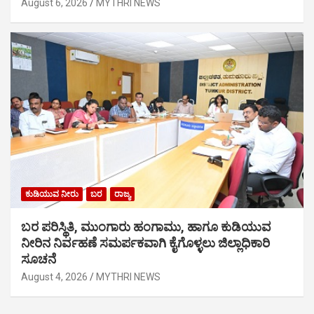
August 6, 2026
MYTHRI NEWS
ಕುಡಿಯುವ ನೀರು
ಬರ
ರಾಜ್ಯ
ಬರ ಪರಿಸ್ಥಿತಿ, ಮುಂಗಾರು ಹಂಗಾಮು, ಹಾಗೂ ಕುಡಿಯುವ
ನೀರಿನ ನಿರ್ವಹಣೆ ಸಮರ್ಪಕವಾಗಿ ಕೈಗೊಳ್ಳಲು ಜಿಲ್ಲಾಧಿಕಾರಿ
ಸೂಚನೆ
August 4, 2026
MYTHRI NEWS