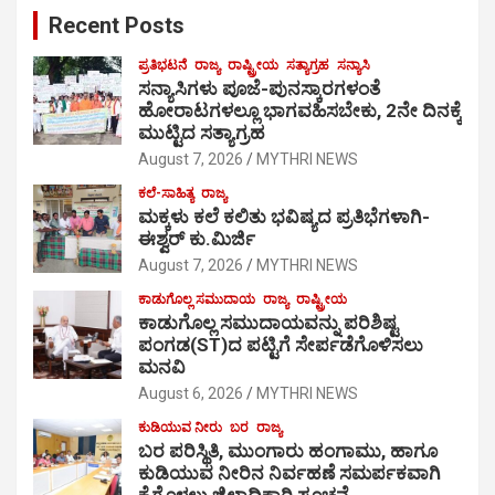
Recent Posts
ಪ್ರತಿಭಟನೆ
ರಾಜ್ಯ
ರಾಷ್ಟ್ರೀಯ
ಸತ್ಯಾಗ್ರಹ
ಸನ್ಯಾಸಿ
ಸನ್ಯಾಸಿಗಳು ಪೂಜೆ-ಪುನಸ್ಕಾರಗಳಂತೆ
ಹೋರಾಟಗಳಲ್ಲೂ ಭಾಗವಹಿಸಬೇಕು, 2ನೇ ದಿನಕ್ಕೆ
ಮುಟ್ಟಿದ ಸತ್ಯಾಗ್ರಹ
August 7, 2026
MYTHRI NEWS
ಕಲೆ-ಸಾಹಿತ್ಯ
ರಾಜ್ಯ
ಮಕ್ಕಳು ಕಲೆ ಕಲಿತು ಭವಿಷ್ಯದ ಪ್ರತಿಭೆಗಳಾಗಿ-
ಈಶ್ವರ್ ಕು.ಮಿರ್ಜಿ
August 7, 2026
MYTHRI NEWS
ಕಾಡುಗೊಲ್ಲ ಸಮುದಾಯ
ರಾಜ್ಯ
ರಾಷ್ಟ್ರೀಯ
ಕಾಡುಗೊಲ್ಲ ಸಮುದಾಯವನ್ನು ಪರಿಶಿಷ್ಟ
ಪಂಗಡ(ST)ದ ಪಟ್ಟಿಗೆ ಸೇರ್ಪಡೆಗೊಳಿಸಲು
ಮನವಿ
August 6, 2026
MYTHRI NEWS
ಕುಡಿಯುವ ನೀರು
ಬರ
ರಾಜ್ಯ
ಬರ ಪರಿಸ್ಥಿತಿ, ಮುಂಗಾರು ಹಂಗಾಮು, ಹಾಗೂ
ಕುಡಿಯುವ ನೀರಿನ ನಿರ್ವಹಣೆ ಸಮರ್ಪಕವಾಗಿ
ಕೈಗೊಳ್ಳಲು ಜಿಲ್ಲಾಧಿಕಾರಿ ಸೂಚನೆ