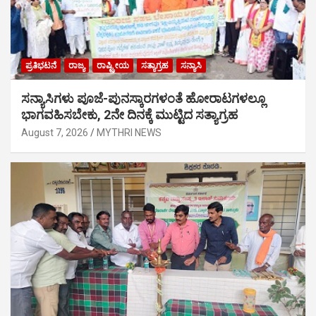
ಪ್ರತಿಭಟನೆ
ರಾಜ್ಯ
ರಾಷ್ಟ್ರೀಯ
ಸತ್ಯಾಗ್ರಹ
ಸನ್ಯಾಸಿ
ಸನ್ಯಾಸಿಗಳು ಪೂಜೆ-ಪುನಸ್ಕಾರಗಳಂತೆ ಹೋರಾಟಗಳಲ್ಲೂ
ಭಾಗವಹಿಸಬೇಕು, 2ನೇ ದಿನಕ್ಕೆ ಮುಟ್ಟಿದ ಸತ್ಯಾಗ್ರಹ
August 7, 2026
MYTHRI NEWS