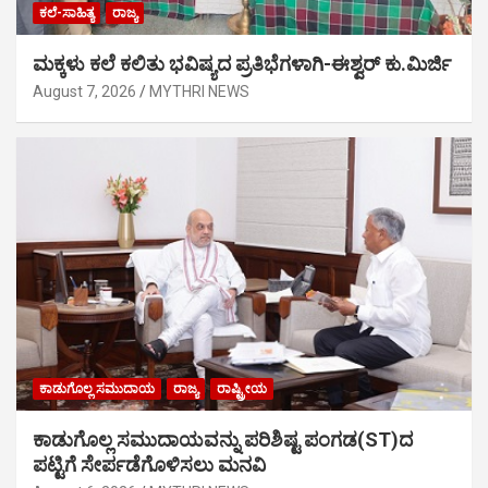
ಕಲೆ-ಸಾಹಿತ್ಯ
ರಾಜ್ಯ
ಮಕ್ಕಳು ಕಲೆ ಕಲಿತು ಭವಿಷ್ಯದ ಪ್ರತಿಭೆಗಳಾಗಿ-ಈಶ್ವರ್ ಕು.ಮಿರ್ಜಿ
August 7, 2026
MYTHRI NEWS
ಕಾಡುಗೊಲ್ಲ ಸಮುದಾಯ
ರಾಜ್ಯ
ರಾಷ್ಟ್ರೀಯ
ಕಾಡುಗೊಲ್ಲ ಸಮುದಾಯವನ್ನು ಪರಿಶಿಷ್ಟ ಪಂಗಡ(ST)ದ
ಪಟ್ಟಿಗೆ ಸೇರ್ಪಡೆಗೊಳಿಸಲು ಮನವಿ