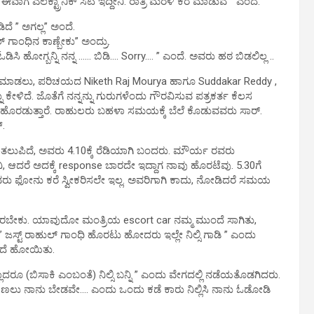
“ಈವಾಗ ಎಲೆಕ್ಟ್ರಾನಿಕ್ ಸಿಟಿ ಇದ್ದೀನಿ. ರಾತ್ರಿ ಮರಳಿ ಕರೆ ಮಾಡುವೆ ” ಎಂದೆ.
ದೆ ” ಅಗಲ್ಲ” ಅಂದೆ.
್ ಗಾಂಧಿನ ಕಾಣ್ಬೇಕು” ಅಂದ್ರು.
 ಓಡಿಸಿ ಹೋಗ್ಬನ್ನಿ ನನ್ನ …… ಬಿಡಿ…. Sorry…. ” ಎಂದೆ. ಅವರು ಹಠ ಬಿಡಲಿಲ್ಲ ..
m ಮಾಡಲು, ಪರಿಚಯದ Niketh Raj Mourya ಹಾಗೂ Suddakar Reddy ,
ಿದೆ. ಜೊತೆಗೆ ನನ್ನನ್ನು ಗುರುಗಳೆಂದು ಗೌರವಿಸುವ ಪತ್ರಕರ್ತ ಕೆಲಸ
ಿಂದ ಹೊರಡುತ್ತಾರೆ. ರಾಹುಲರು ಬಹಳಾ ಸಮಯಕ್ಕೆ ಬೆಲೆ ಕೊಡುವವರು ಸಾರ್.
್.
.30 ತಲುಪಿದೆ, ಅವರು 4.10ಕ್ಕೆ ರೆಡಿಯಾಗಿ ಬಂದರು. ಮೌರ್ಯ ರವರು
ಿ, ಆದರೆ ಅದಕ್ಕೆ response ಬಾರದೇ ಇದ್ದಾಗ ನಾವು ಹೊರಟೆವು. 5.30ಗೆ
ವರು ಫೋನು ಕರೆ ಸ್ವೀಕರಿಸಲೇ ಇಲ್ಲ. ಅವರಿಗಾಗಿ ಕಾದು, ನೋಡಿದರೆ ಸಮಯ
ಿರಬೇಕು. ಯಾವುದೋ ಮಂತ್ರಿಯ escort car ನಮ್ಮ ಮುಂದೆ ಸಾಗಿತು,
” ಜಸ್ಟ್ ರಾಹುಲ್ ಗಾಂಧಿ ಹೊರಟು ಹೋದರು ಇಲ್ಲೇ ನಿಲ್ಸಿ ಗಾಡಿ ” ಎಂದು
ುಂದೆ ಹೋಯಿತು.
ಎಲ್ಲಾದರೂ (ಬಿಸಾಕಿ ಎಂಬಂತೆ) ನಿಲ್ಸಿ ಬನ್ನಿ ” ಎಂದು ವೇಗದಲ್ಲಿ ನಡೆಯತೊಡಗಿದರು.
ಣಲು ನಾನು ಬೇಡವೇ…. ಎಂದು ಒಂದು ಕಡೆ ಕಾರು ನಿಲ್ಲಿಸಿ ನಾನು ಓಡೋಡಿ