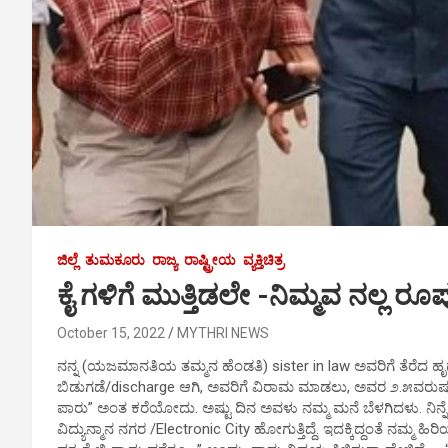
ಜಿಲ್ಲೆ
ತುಮಕೂರು
ರಾಜ್ಯ
ರಾಷ್ಟ್ರೀಯ
ವ್ಯಕ್ತಿಚಿತ್ರ
ಕೈ ಗಳಿಗೆ ಮುತ್ತಿಡಲೇ -ನಿಮ್ಮವ ನಲ್ಲ ರೂಪ
October 15, 2022
MYTHRI NEWS
ನನ್ನ (ಯಜಮಾನತಿಯ ತಮ್ಮನ ಹೆಂಡತಿ) sister in law ಅವರಿಗೆ ತೆರೆದ ಹೃದಯ
ಬಿಡುಗಡೆ/discharge ಆಗಿ, ಅವರಿಗೆ ವಿರಾಮ ಮಾಡಲು, ಅವರ ೨.೫ವರುಷದ 
ಪಾರು” ಅಂತ ಕರೆಯೋದು. ಅಷ್ಟು ದಿನ ಅವಳು ನಮ್ಮ ಮನೆ ಬೆಳಗಿದಳು. ನಿನ್ನ
ವಿದ್ಯುನ್ಮಾನ ನಗರ /Electronic City ಹೋಗುತ್ತಿದ್ದೆ. ಇದಕ್ಕಿದ್ದಂತೆ ನಮ್