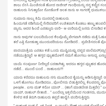
ಶಾಲು ಬೀಸಿ ಮಿಂಚಿನಂತೆ ಹೋದ ರಾಜೀವ್ ಗಾಂಧಿಯನ್ನು ನನ್ನ ಕಣ್ಣ
ರಾಹುಲರು ಸಿಗುತ್ತಾರೋ ನೋಡೋಕೆ ಅಂತ ನಾನು ಆ ಸಾಗರಕ್ಕೆ ಧುಮುಕಲು ನಿ
ಸುಮಾರು ನಾಲ್ಕು ಕಿಮಿ ದೂರದಲ್ಲಿ ರಾಹುಲರು.
ಹಿಂದುಗಡೆ ನಡಿಗೆಯಲ್ಲಿ ಸೇರಿದವರಿಗೆ ಉಚಿತವಾಗಿ ಕೊಡಲು ಹಣ್ಣು ಹಂಪಲ
ವ್ಯಾನು, ಅದರ ಹಿಂದೆ ಎರಡ್ಮೂರು ಲಾರಿ– ಆ ಲಾರಿಯಲ್ಲಿ ಜನರು ಬಿಸಾಡಿದ ಕಸ ಶೇ
ನಾನು ಅವುಗಳ ಬಲಬದಿಯಿಂದ ಕೆಲವೊಮ್ಮೆ ವೇಗವಾಗಿ ನಡೆದು ಮತ್ತೆ ಓಡುತ್
ತಲೆ ಎತ್ತಿ ನೋಡುತ್ತಾ ಮುಂದುವರಿಯಲು ನೋಡಿದರೆ…. ಪ್ರವೇಶಿಸದಂತೆ ಪೋಲಿ
ಪಾದಯಾತ್ರೆಯ ಎರಡೂ ಕಡೆ ಒಂದು ಮುಷ್ಟಿಯಷ್ಟು ದಪ್ಪದ ಪಾಲಿಮರ್(ಪ್ಲಾಸ್ಟ
ನಡೆಯುತ್ತಿದ್ದಾರೆ. ಆ ಹಗ್ಗದ ವ್ಯೂಹದೊಳಗೆ ನಮಗೆ ಹೋಗಲು ಅಸಾಧ್ಯ. ಏನ್ಮಾ
ಬಾಯಿ ಸಂಪೂರ್ಣ ನೀರಿಲ್ಲದೆ ಬರಡಾಗಿತ್ತು. ಆದರೂ ಹಗ್ಗದ ವ್ಯೂಹದ ಹ
ನಡೆದೆ…. ಮುಂದೆ ಬಂದೆ … ರಾಹುಲರು!!!
ಯಾರು ಕರೆದರೂ ರಾಹುಲರು ನಗು ಮುಖದಿಂದ ಕೈಯನ್ನು ಆಡಿಸುತ್ತಿದ್ದಾರೆ. 
ಒಳಗೆ ಹೋಗಲು ನೋಡಿದರೂ , ಪೋಲಿಸರು ಬಿಡುತ್ತಿರಲಿಲ್ಲ. ಕೆಲವರನ್ನು ಪ
people… ಐಸಾ ಮತ್ ಕರೋ ಯಾರ್ …. (ಹಾಗೆ ಮಾಡಬೇಡ ಮಿತ್ರರೇ) ” ಎಂದು
ಬಾಯ್, ರಾಹುಲ್ ನೇತಾಜಿ…. ” ಎಂದೆಲ್ಲಾ ಇಕ್ಕಲೆಯಿಂದ ಗಂಡಸರು, ಮುದುಕರು
ಕೇಳಿದ ಕಡೆ ತಿರುಗಿ ರಾಹುಲರು ತಪ್ಪದೆ ಹಾರೈಸಿ ವಂದಿಸುತ್ತಿದ್ದರು.
” ರಾಹುಲ್ ಸಾರ್ ಸ್ಮೈಲ್ ಪ್ಲೀಸ್… ಐ ವಾಂಟು ಟೇಕ್ ಯುವರ್ ಫೋಟೋ”