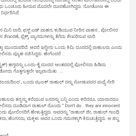
ಿನ ಸಂಧು ಒಂಚೂರು ಹೀರುವ ಮೊದಲೇ ದೂರಹೋಗಿದ್ದರು. ನೋಡೋಣ ಈ
ರ್ಧರಿಸಿದೆ.
ಿನ ಮಿನಿ ಲಾರಿ, ಫಸ್ಟ್ ಏಡ್ ವಾಹನ, ಕುಡಿಯುವ ನೀರಿನ ವಾಹನ , ಪೋಲಿಸರ
ಖರಣೆ, ಫ್ಲೆಕ್ಸ್, ಬ್ಯಾನರುಗಳನ್ನು ತೆಗೆದು ಶೇಖರಿಸುವ ಲಾರಿ.
ತಾ ಮುಂದುವರಿದೆ. ಆದರೆ ಇನ್ನೇನು ಒಂದು ಕಿಮಿ ದೂರದಲ್ಲಿ ರಾಹುಲರು ಎಂದು
ಸರು ವ್ಯೂಹ ರಚಿಸಿದ್ದರು. ಹೇಗೆಂದರೆ …
ಿಕ್) ಹಗ್ಗವನ್ನು ಒಂದು-ಕೈ ದೂರದ ಅಂತರದಲ್ಲಿ ಪೋಲಿಸರು ಹಿಡಿದು
ಡೋದು ಗೊತ್ತಗುತ್ತಲೇ ಇಲ್ಲವಾಯಿತು. …..
ೊರವಲಯದಿಂದ , ಒಂದು ಝಲಕ್ ರಾಹುಲ್ ರನ್ನು ನೋಡುವವರ ಮಧ್ಯೆ ಸೇರಿ
ರಾಹುಲರು ತನ್ನನ್ನು ಕರೆಯುವ ಜನರನ್ನು ಬನ್ನಿ ಎಂದು ಕರೆದರೂ, ಯಾರಾದರೂ
ೋಲಿಸರು ದೂಡಿದಾಗ ರಾಹುಲ್ ನೊಂದು ” Don’t do… they are innocent
 ಪೋಲೀಸರಿಗೆ ಹೇಳುತ್ತಿದ್ದರು. ಅವರನ್ನು “ರಾಹುಲ್ ಜೀ, ರಾಹುಲ್ ಗಾಂಧಿ
, ಹೆಂಗಸರು, ಮಕ್ಕಳು ಅವರ ಒಂದು ಗಮನಕ್ಕಾಗಿ ಕಿರುಚುತ್ತಿದ್ದರು. ಆ ಶಬ್ದ
 ಅಂದೆ……