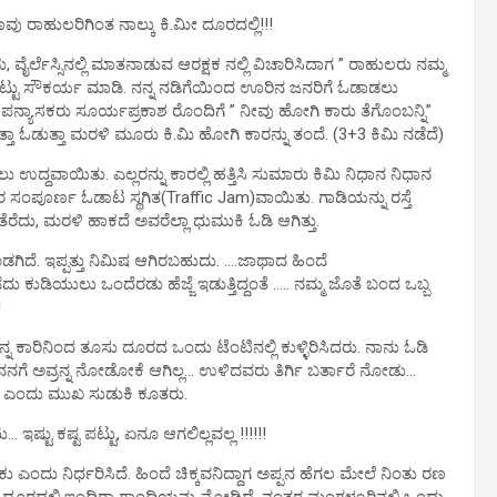
ು ರಾಹುಲರಿಗಿಂತ ನಾಲ್ಕು ಕಿ.ಮೀ ದೂರದಲ್ಲಿ!!!
ವೈರ್ಲೆಸ್ಸಿನಲ್ಲಿ ಮಾತನಾಡುವ ಆರಕ್ಷಕ ನಲ್ಲಿ ವಿಚಾರಿಸಿದಾಗ ” ರಾಹುಲರು ನಮ್ಮ
ಬಿಟ್ಟು ಸೌಕರ್ಯ ಮಾಡಿ. ನನ್ನ ನಡಿಗೆಯಿಂದ ಊರಿನ ಜನರಿಗೆ ಓಡಾಡಲು
ಉಪನ್ಯಾಸಕರು ಸೂರ್ಯಪ್ರಕಾಶ ರೊಂದಿಗೆ ” ನೀವು ಹೋಗಿ ಕಾರು ತೆಗೊಂಬನ್ನಿ”
್ತಾ ಓಡುತ್ತಾ ಮರಳಿ ಮೂರು ಕಿ.ಮಿ ಹೋಗಿ ಕಾರನ್ನು ತಂದೆ. (3+3 ಕಿಮಿ ನಡೆದೆ)
ಉದ್ದವಾಯಿತು. ಎಲ್ಲರನ್ನು ಕಾರಲ್ಲಿ ಹತ್ತಿಸಿ ಸುಮಾರು ಕಿಮಿ ನಿಧಾನ ನಿಧಾನ
ಸಂಪೂರ್ಣ ಓಡಾಟ ಸ್ಥಗಿತ(Traffic Jam)ವಾಯಿತು. ಗಾಡಿಯನ್ನು ರಸ್ತೆ
ರೆದು, ಮರಳಿ ಹಾಕದೆ ಅವರೆಲ್ಲಾ ಧುಮುಕಿ ಓಡಿ ಆಗಿತ್ತು.
ದೆ. ಇಪ್ಪತ್ತು ನಿಮಿಷ ಆಗಿರಬಹುದು. ….ಜಾಥಾದ ಹಿಂದೆ
ು ಕುಡಿಯುಲು ಒಂದೆರಡು ಹೆಜ್ಜೆ ಇಡುತ್ತಿದ್ದಂತೆ ….. ನಮ್ಮ ಜೊತೆ ಬಂದ ಒಬ್ಬ
!
ನ್ನ ಕಾರಿನಿಂದ ತೂಸು ದೂರದ ಒಂದು ಟೆಂಟಿನಲ್ಲಿ ಕುಳ್ಳಿರಿಸಿದರು. ನಾನು ಓಡಿ
ನನಗೆ ಅವ್ರನ್ನ ನೋಡೋಕೆ ಆಗಿಲ್ಲ… ಉಳಿದವರು ತಿರ್ಗಿ ಬರ್ತಾರೆ ನೋಡು…
!!!” ಎಂದು ಮುಖ ಸುಡುಕಿ ಕೂತರು.
ಷ್ಟು ಕಷ್ಟ ಪಟ್ಟು, ಏನೂ ಆಗಲಿಲ್ಲವಲ್ಲ !!!!!!
ದು ನಿರ್ಧರಿಸಿದೆ. ಹಿಂದೆ ಚಿಕ್ಕವನಿದ್ದಾಗ ಅಪ್ಪನ ಹೆಗಲ ಮೇಲೆ ನಿಂತು ರಣ
ಂತೆ ದೂರದಲ್ಲಿ ಇಂದಿರಾ ಗಾಂಧಿಯನ್ನು ನೋಡಿದ್ದೆ. ನಂತರ ಮಂಗಳೂರಿನಲ್ಲಿ ಒಂದು