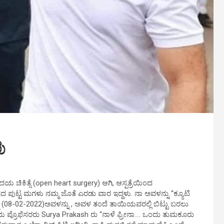
ು
 ಚಿಕಿತ್ಸೆ (open heart surgery) ಆಗಿ, ಆಸ್ಪತ್ರೆಯಿಂದ
ಪುಟ್ಟ ಮಗಳು ನಮ್ಮ ಜೊತೆ ಎರಡು ವಾರ ಇದ್ದಳು. ನಾ ಅವಳನ್ನು “ಕ್ಯೂಟಿ
ೆ (08-02-2022)ಅವಳನ್ನು , ಅವಳ ತಂದೆ ತಾಯಿಯವರಲ್ಲಿ ಬಿಟ್ಟು ಬರಲು
ಮ ಹಿರಿಯ ಪ್ರೊಫೆಸರರು Surya Prakash ರು “ನಾಳೆ ಫ್ರೀನಾ…. ಒಂದು ತುಮಕೂರು