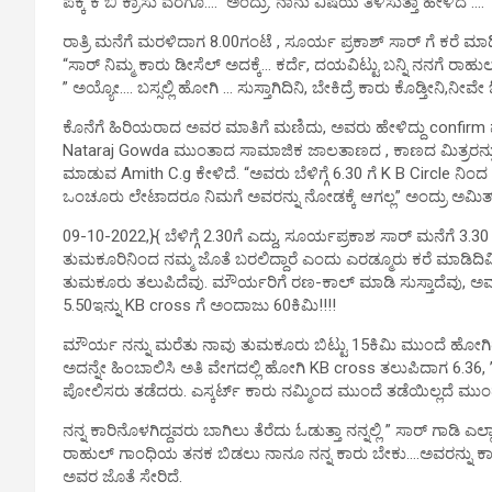
ಪಕ್ಕ ಕೆ ಬಿ ಕ್ರಾಸು ವರೆಗೂ….” ಅಂದ್ರು. ನಾನು ವಿಷಯ‌ ತಿಳಿಸುತ್ತಾ ಹೇಳಿದೆ …. 
ರಾತ್ರಿ ಮನೆಗೆ ಮರಳಿದಾಗ 8.00ಗಂಟೆ , ಸೂರ್ಯ ಪ್ರಕಾಶ್ ಸಾರ್ ಗೆ ಕರೆ ಮಾಡಿ
“ಸಾರ್ ನಿಮ್ಮ ಕಾರು ಡೀಸೆಲ್ ಅದಕ್ಕೆ… ಕರ್ದೆ, ದಯವಿಟ್ಟು ಬನ್ನಿ ನನಗೆ ರಾಹುಲ
” ಅಯ್ಯೋ…. ಬಸ್ಸಲ್ಲಿ ಹೋಗಿ … ಸುಸ್ತಾಗಿದಿನಿ, ಬೇಕಿದ್ರೆ ಕಾರು ಕೊಡ್ತೀನಿ,ನೀವೇ
ಕೊನೆಗೆ ಹಿರಿಯರಾದ ಅವರ ಮಾತಿಗೆ ಮಣಿದು, ಅವರು ಹೇಳಿದ್ದು confir
Nataraj Gowda ಮುಂತಾದ ಸಾಮಾಜಿಕ ಜಾಲತಾಣದ , ಕಾಣದ ಮಿತ್ರರನ್ನು ಕೇಳ
ಮಾಡುವ Amith C.g ಕೇಳಿದೆ. “ಅವರು ಬೆಳಿಗ್ಗೆ 6.30 ಗೆ K B Circle ನ
ಒಂಚೂರು ಲೇಟಾದರೂ ನಿಮಗೆ ಅವರನ್ನು ನೋಡಕ್ಕೆ ಆಗಲ್ಲ” ಅಂದ್ರು ಅಮಿತ
09-10-2022,}{ ಬೆಳಿಗ್ಗೆ 2.30ಗೆ ಎದ್ದು, ಸೂರ್ಯಪ್ರಕಾಶ ಸಾರ್ ಮನೆಗೆ 3
ತುಮಕೂರಿನಿಂದ ನಮ್ಮ ಜೊತೆ ಬರಲಿದ್ದಾರೆ ಎಂದು ಎರಡ್ಮೂರು ಕರೆ ಮಾಡಿದಿವ
ತುಮಕೂರು ತಲುಪಿದೆವು. ಮೌರ್ಯರಿಗೆ ರಣ-ಕಾಲ್ ಮಾಡಿ ಸುಸ್ತಾದೆವು, ಅ
5.50ಇನ್ನು KB cross ಗೆ ಅಂದಾಜು 60ಕಿಮಿ!!!!
ಮೌರ್ಯ ನನ್ನು ಮರೆತು ನಾವು ತುಮಕೂರು ಬಿಟ್ಟು 15ಕಿಮಿ ಮುಂದೆ ಹೋಗ
ಅದನ್ನೇ ಹಿಂಬಾಲಿಸಿ ಅತಿ ವೇಗದಲ್ಲಿ ಹೋಗಿ KB cross ತಲುಪಿದಾಗ 6.36, 
ಪೋಲಿಸರು ತಡೆದರು. ಎಸ್ಕರ್ಟ್ ಕಾರು ನಮ್ಮಿಂದ ಮುಂದೆ ತಡೆಯಿಲ್ಲದೆ ಮ
ನನ್ನ ಕಾರಿನೊಳಗಿದ್ದವರು ಬಾಗಿಲು ತೆರೆದು ಓಡುತ್ತಾ ನನ್ನಲ್ಲಿ ” ಸಾರ್ ಗಾಡಿ 
ರಾಹುಲ್ ಗಾಂಧಿಯ ತನಕ ಬಿಡಲು ನಾನೂ ನನ್ನ ಕಾರು ಬೇಕು….ಅವರನ್ನು ಕಾ
ಅವರ ಜೊತೆ ಸೇರಿದೆ.