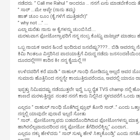
ನಡೆದರು. ” Call me Rahul ” ಅಂದರೂ … ನನಗೆ ಏನು ಮಾಡಬೇಕೆಂದು ತ
” ಸಾರ್ ….ಮೇ ಆಪ್ಕೇ (ನಾನು ತಮ್ಮ)
ಹಾತ್ ಚೂಂ ಲೂಂ (ಕೈ ಗಳಿಗೆ ಮುತ್ತಿಡಲೇ)”
” why not ….” ….
ಎಲ್ಲಾ ಮರೆತು ನಾನು ಆ ಕೈಗಳನ್ನು ಚುಂಬಿಸಿದೆ…..
ಮರಳುವಾಗ ಫೋಟೋಗ್ರಾಫರಿಗೆ ನನ್ನ ನಂಬ್ರ ಕೊಟ್ಟು ವಾಟ್ಸಾಪ್ ಮಾಡಲು ಹೇ
ಒಬ್ಬ ನಾಯಕ ಅವನ ಹಿಂದೆ ಇಂದಿರುವ ಜನವೆಷ್ಟು????… ಬಿಡಿ ಅವರನ್ನು ನೆನ
ಕಿಮಿ ಗಿಂತಲೂ ವಿಸ್ತರಿಸಿದ ಪಾದಯಾತ್ರೆಗೆ ವಿರುದ್ದ ನಡೆದು ಜನಸಂದಣಿಯಿ
ದೂರದಲ್ಲಿ!!!!!! ಕಾರಿನ ಕೀ ನನ್ನ ಕೈಯಲ್ಲಿ !!!
ಉಳಿದವರಿಗೆ ಕರೆ ಮಾಡಿ ” ರಾಹುಲ್ ಗಾಂಧಿ ನೋಡಿದ್ದೂ ಅಲ್ಲದೆ ಅವರ ಜೊತೆ 
ಸುಮಾರು ಹೊತ್ತಿನಿಂದ ನನ್ನನ್ನೇ ಕಾಯುತ್ತಿರುವರೆಂದೂ, ಅವರಲ್ಲಿ ಯಾರೂ ರ
ಇಪ್ಪತ್ತು ನಿಮಿಷದಷ್ಟು ನಡೆಯುತ್ತಲೇ ಇದ್ದೆ. ಒಬ್ಬ ರೈತ TVS champ ನಲ್ಲಿ ಹೋ
ಕಾಣದೆ ಮರಳುತ್ತಿದ್ದವ. ನಂತರ ನನಗೆ ಕಾರು ನಿಲ್ಲಿಸಿದ ಸ್ಥಳದವರೆಗೆ ಒಂದು ಡ್ರ
ಎಲ್ಲರೂ ” ರಾಹುಲ್ ಗಾಂಧಿ ಜೊತೆಗಿದ್ದ ಪ್ರೂಫ್ ತೋರಿ ಸಾರ್…” ಎಂದು ಒತ್
ನನ್ನಲ್ಲಿ ಯಾವುದೇ ಪುರಾವೆ ಇಲ್ಲದೆ ಸೋತು
” ಸಾರ್… ಫೋಟೋಗ್ರಾಫರು ಬಡವರೊಂದಿಗಿರುವ ಫೋಟೋಗಳನ್ನು ಮಾತ್ರ , ದೇಶದ
ಹಾಗಿರಲಿಲ್ಲವಾದುದರಿಂದ ನನ್ನ ಫೋಟೋ ತೆಗೆದಿರಲಿಕ್ಕಿಲ್ಲ.” ಎಂದಾಗ…
ಎಲ್ಲರೂ ನಕ್ಕು ಹೇಳಿದರು ” ಸಾರ್ ಸುಳ್ಳು ಹೇಳಿ ಸಿಕ್ಕಾಕೊಂಡ್ರಿ” ಎಂದು
ಇಲ್ಲ!!!!