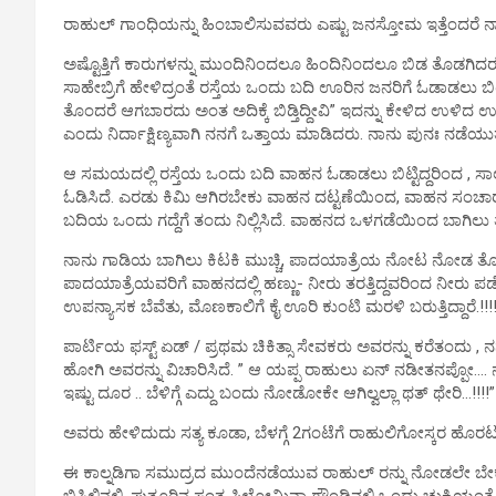
ರಾಹುಲ್ ಗಾಂಧಿಯನ್ನು ಹಿಂಬಾಲಿಸುವವರು ಎಷ್ಟು ಜನಸ್ತೋಮ ಇತ್ತೆಂದರೆ ನಾವ
ಅಷ್ಟೊತ್ತಿಗೆ ಕಾರುಗಳನ್ನು ಮುಂದಿನಿಂದಲೂ ಹಿಂದಿನಿಂದಲೂ ಬಿಡ ತೊಡಗಿದರು, 
ಸಾಹೇಬ್ರಿಗೆ ಹೇಳಿದ್ರಂತೆ ರಸ್ತೆಯ ಒಂದು ಬದಿ ಊರಿನ ಜನರಿಗೆ ಓಡಾಡಲು 
ತೊಂದರೆ ಆಗಬಾರದು ಅಂತ ಅದಿಕ್ಕೆ ಬಿಡ್ತಿದ್ದೀವಿ” ಇದನ್ನು ಕೇಳಿದ ಉಳಿದ 
ಎಂದು ನಿರ್ದಾಕ್ಷಿಣ್ಯವಾಗಿ ನನಗೆ ಒತ್ತಾಯ ಮಾಡಿದರು. ನಾನು ಪುನಃ ನಡೆಯುತ
ಆ ಸಮಯದಲ್ಲಿ ರಸ್ತೆಯ ಒಂದು ಬದಿ ವಾಹನ ಓಡಾಡಲು ಬಿಟ್ಟಿದ್ದರಿಂದ , ಸಾಲು 
ಓಡಿಸಿದೆ. ಎರಡು ಕಿಮಿ ಆಗಿರಬೇಕು ವಾಹನ ದಟ್ಟಣೆಯಿಂದ, ವಾಹನ ಸಂಚಾರ 
ಬದಿಯ ಒಂದು ಗದ್ದೆಗೆ ತಂದು ನಿಲ್ಲಿಸಿದೆ. ವಾಹನದ ಒಳಗಡೆಯಿಂದ ಬಾಗಿಲು ತೆ
ನಾನು ಗಾಡಿಯ ಬಾಗಿಲು ಕಿಟಕಿ ಮುಚ್ಚಿ, ಪಾದಯಾತ್ರೆಯ ನೋಟ ನೋಡ ತೊಡಗಿ
ಪಾದಯಾತ್ರೆಯವರಿಗೆ ವಾಹನದಲ್ಲಿ ಹಣ್ಣು- ನೀರು ತರತ್ತಿದ್ದವರಿಂದ ನೀರು ಪಡೆದ
ಉಪನ್ಯಾಸಕ ಬೆವೆತು, ಮೊಣಕಾಲಿಗೆ ಕೈ ಊರಿ ಕುಂಟಿ ಮರಳಿ ಬರುತ್ತಿದ್ದಾರೆ.!!!
ಪಾರ್ಟಿಯ ಫಸ್ಟ್ ಏಡ್ / ಪ್ರಥಮ ಚಿಕಿತ್ಸಾ ಸೇವಕರು ಅವರನ್ನು ಕರೆತಂದು , ನ
ಹೋಗಿ ಅವರನ್ನು ವಿಚಾರಿಸಿದೆ. ” ಆ ಯಪ್ಪ ರಾಹುಲು ಏನ್ ನಡೀತನಪ್ಪೋ…. 
ಇಷ್ಟು ದೂರ .. ಬೆಳಿಗ್ಗೆ ಎದ್ದು ಬಂದು ನೋಡೋಕೇ ಆಗಿಲ್ವಲ್ಲಾ ಥತ್ ಥೇರಿ…!
ಅವರು ಹೇಳಿದುದು ಸತ್ಯ ಕೂಡಾ, ಬೆಳಗ್ಗೆ 2ಗಂಟೆಗೆ ರಾಹುಲಿಗೋಸ್ಕರ ಹೊರಟು… ಇ
ಈ ಕಾಲ್ನಡಿಗಾ ಸಮುದ್ರದ ಮುಂದೆನಡೆಯುವ ರಾಹುಲ್ ರನ್ನು ನೋಡಲೇ ಬೇಕು ಎಂ
ಬಿಸಿಲಿನಲ್ಲಿ, ಪುತ್ತೂರಿನ ಸಂತ ಫಿಲೋಮಿನಾ ಗ್ರೌಂಡಿನಲ್ಲಿ ಒಂದು ಚುಕ್ಕಿಯ