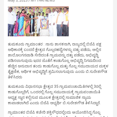
May 3, 2023
MYTHRI NEWS
ತುಮಕೂರು ಗ್ರಾಮಾಂತರ : ನಾನು ಶಾಸಕನಾಗಿ, ರಾಜ್ಯದಲ್ಲಿ ಬಿಜೆಪಿ ಪಕ್ಷ
ಅಧಿಕಾರಕ್ಕೆ ಬಂದರೆ ಕ್ಷೇತ್ರದ ಗೊಲ್ಲರಹಟ್ಟಿಗಳನ್ನು ದತ್ತು ಪಡೆದು, ಅಲ್ಲಿನ
ಶಾಲೆ,ಅಂಗನವಾಡಿ ಸೇರಿದಂತೆ ಗ್ರಾಮವನ್ನು ದತ್ತು ಪಡೆದು, ಅಭಿವೃದ್ದಿ
ಪಡಿಸಲಾಗುವುದು.ಇದರ ಜೊತೆಗೆ ಕಾಡುಗೊಲ್ಲ ಅಭಿವೃದ್ದಿ ನಿಗಮದಿಂದ
ಹೆಚ್ಚಿನ ಅನುದಾನ ತಂದು ಕಾಡುಗೊಲ್ಲ ಮತ್ತು ಗೊಲ್ಲ ಸಮುದಾಯದ ಮಕ್ಕಳ
ಶೈಕ್ಷಣಿಕ, ಅರ್ಥಿಕ ಅಭಿವೃದ್ದಿಗೆ ಶ್ರಮಿಸಲಾಗುವುದು ಎಂದು ಬಿ.ಸುರೇಶಗೌಡ
ತಿಳಿಸಿದರು
ತುಮಕೂರು ವಿಧಾನಸಭಾ ಕ್ಷೇತ್ರದ 35 ಗ್ರಾಮಪಂಚಾಯಿತಿಗಳಲ್ಲಿ 3ರಲ್ಲಿ
ಕಾಡುಗೊಲ್ಲರಿಗೆ, ಒಂದರಲ್ಲಿ ಗೊಲ್ಲ ಸಮುದಾಯಕ್ಕೆ ಗ್ರಾಮಪಂಚಾಯಿತಿ
ಅಧ್ಯಕ್ಷ ಸ್ಥಾನ ಕಲ್ಪಿಸುವ ಮೂಲಕ ಕ್ಷೇತ್ರದಲ್ಲಿ ಸಾಮಾಜಿಕ ನ್ಯಾಯ
ಕಾಪಾಡಲಾಗಿದೆ ಎಂದು ಬಿಜೆಪಿ ಅಭ್ಯರ್ಥಿ ಬಿ.ಸುರೇಶಗೌಡ ತಿಳಿಸಿದ್ದಾರೆ.
ಗ್ರಾಮಾಂತರ ಬಿಜೆಪಿ ಕಚೇರಿ ಶಕ್ತಿಸೌಧದಲ್ಲಿಂದು ಆಯೋಜಿಸಿದ್ದ ಗೊಲ್ಲ