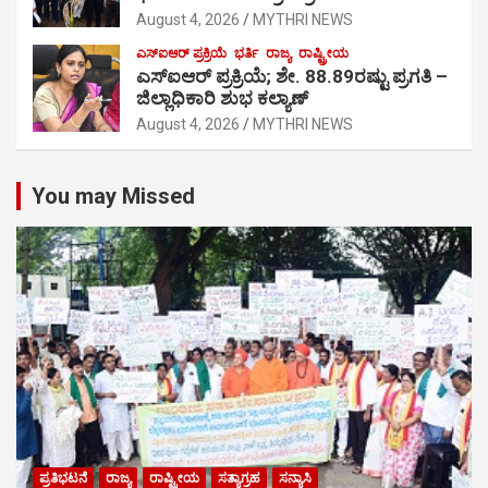
August 4, 2026
MYTHRI NEWS
ಎಸ್‍ಐಆರ್ ಪ್ರಕ್ರಿಯೆ
ಭರ್ತಿ
ರಾಜ್ಯ
ರಾಷ್ಟ್ರೀಯ
ಎಸ್‍ಐಆರ್ ಪ್ರಕ್ರಿಯೆ; ಶೇ. 88.89ರಷ್ಟು ಪ್ರಗತಿ –
ಜಿಲ್ಲಾಧಿಕಾರಿ ಶುಭ ಕಲ್ಯಾಣ್
August 4, 2026
MYTHRI NEWS
You may Missed
ಪ್ರತಿಭಟನೆ
ರಾಜ್ಯ
ರಾಷ್ಟ್ರೀಯ
ಸತ್ಯಾಗ್ರಹ
ಸನ್ಯಾಸಿ