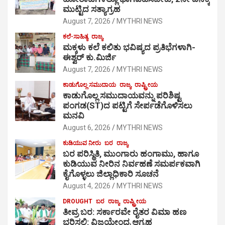
ಮುಟ್ಟಿದ ಸತ್ಯಾಗ್ರಹ
August 7, 2026
MYTHRI NEWS
ಕಲೆ-ಸಾಹಿತ್ಯ
ರಾಜ್ಯ
ಮಕ್ಕಳು ಕಲೆ ಕಲಿತು ಭವಿಷ್ಯದ ಪ್ರತಿಭೆಗಳಾಗಿ-
ಈಶ್ವರ್ ಕು.ಮಿರ್ಜಿ
August 7, 2026
MYTHRI NEWS
ಕಾಡುಗೊಲ್ಲ ಸಮುದಾಯ
ರಾಜ್ಯ
ರಾಷ್ಟ್ರೀಯ
ಕಾಡುಗೊಲ್ಲ ಸಮುದಾಯವನ್ನು ಪರಿಶಿಷ್ಟ
ಪಂಗಡ(ST)ದ ಪಟ್ಟಿಗೆ ಸೇರ್ಪಡೆಗೊಳಿಸಲು
ಮನವಿ
August 6, 2026
MYTHRI NEWS
ಕುಡಿಯುವ ನೀರು
ಬರ
ರಾಜ್ಯ
ಬರ ಪರಿಸ್ಥಿತಿ, ಮುಂಗಾರು ಹಂಗಾಮು, ಹಾಗೂ
ಕುಡಿಯುವ ನೀರಿನ ನಿರ್ವಹಣೆ ಸಮರ್ಪಕವಾಗಿ
ಕೈಗೊಳ್ಳಲು ಜಿಲ್ಲಾಧಿಕಾರಿ ಸೂಚನೆ
August 4, 2026
MYTHRI NEWS
DROUGHT
ಬರ
ರಾಜ್ಯ
ರಾಷ್ಟ್ರೀಯ
ತೀವ್ರ ಬರ: ಸರ್ಕಾರವೇ ರೈತರ ವಿಮಾ ಹಣ
ಭರಿಸಲಿ: ವಿಜಯೇಂದ್ರ ಆಗ್ರಹ