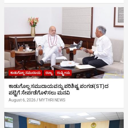
ಕಾಡುಗೊಲ್ಲ ಸಮುದಾಯ
ರಾಜ್ಯ
ರಾಷ್ಟ್ರೀಯ
ಕಾಡುಗೊಲ್ಲ ಸಮುದಾಯವನ್ನು ಪರಿಶಿಷ್ಟ ಪಂಗಡ(ST)ದ
ಪಟ್ಟಿಗೆ ಸೇರ್ಪಡೆಗೊಳಿಸಲು ಮನವಿ
August 6, 2026
MYTHRI NEWS