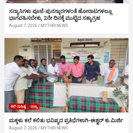
ಸನ್ಯಾಸಿಗಳು ಪೂಜೆ-ಪುನಸ್ಕಾರಗಳಂತೆ ಹೋರಾಟಗಳಲ್ಲೂ
ಭಾಗವಹಿಸಬೇಕು, 2ನೇ ದಿನಕ್ಕೆ ಮುಟ್ಟಿದ ಸತ್ಯಾಗ್ರಹ
August 7, 2026
MYTHRI NEWS
ಕಲೆ-ಸಾಹಿತ್ಯ
ರಾಜ್ಯ
ಮಕ್ಕಳು ಕಲೆ ಕಲಿತು ಭವಿಷ್ಯದ ಪ್ರತಿಭೆಗಳಾಗಿ-ಈಶ್ವರ್ ಕು.ಮಿರ್ಜಿ
August 7, 2026
MYTHRI NEWS