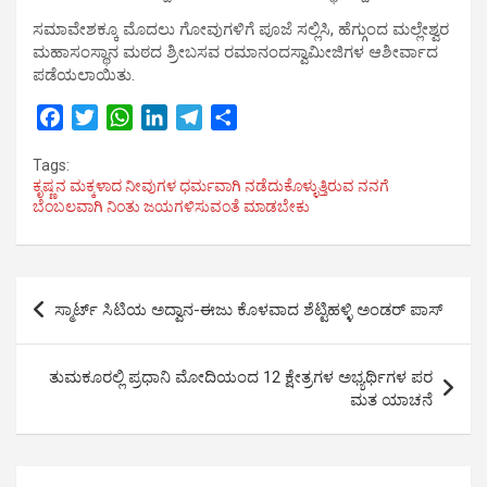
ಸಮಾವೇಶಕ್ಕೂ ಮೊದಲು ಗೋವುಗಳಿಗೆ ಪೂಜೆ ಸಲ್ಲಿಸಿ, ಹೆಗ್ಗುಂದ ಮಲ್ಲೇಶ್ವರ
ಮಹಾಸಂಸ್ಥಾನ ಮಠದ ಶ್ರೀಬಸವ ರಮಾನಂದಸ್ವಾಮೀಜಿಗಳ ಆಶೀರ್ವಾದ
ಪಡೆಯಲಾಯಿತು.
F
T
W
L
T
S
a
w
h
i
e
h
Tags:
c
i
a
n
l
a
ಕೃಷ್ಣನ ಮಕ್ಕಳಾದ ನೀವುಗಳ ಧರ್ಮವಾಗಿ ನಡೆದುಕೊಳ್ಳುತ್ತಿರುವ ನನಗೆ
e
t
t
k
e
r
ಬೆಂಬಲವಾಗಿ ನಿಂತು ಜಯಗಳಿಸುವಂತೆ ಮಾಡಬೇಕು
b
t
s
e
g
e
o
e
A
d
r
o
r
p
I
a
Post
k
p
n
m
ಸ್ಮಾರ್ಟ್ ಸಿಟಿಯ ಅದ್ವಾನ-ಈಜು ಕೊಳವಾದ ಶೆಟ್ಟಿಹಳ್ಳಿ ಅಂಡರ್ ಪಾಸ್
navigation
ತುಮಕೂರಲ್ಲಿ ಪ್ರಧಾನಿ ಮೋದಿಯಂದ 12 ಕ್ಷೇತ್ರಗಳ ಅಭ್ಯರ್ಥಿಗಳ ಪರ
ಮತ ಯಾಚನೆ