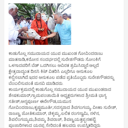
ಕಾಡುಗೊಲ್ಲ ಸಮುದಾಯದ ಯುವ ಮುಖಂಡ ಗೋವಿಂದರಾಜು
ಮಾತನಾಡಿ,ಕರೋನ ಸಂದರ್ಭದಲ್ಲಿ ಸುರೇಶಗೌಡರು ಸೋಂಕಿಗೆ
ಒಳಗಾದವರಿಗೆ ಬೆಡ್ ಒದಗಿಸಲು ಅವಿರತ ಶ್ರಮಿಸಿದ್ದಾರೆ.ಅಲ್ಲದೆ
ಕ್ಷೇತ್ರದಾದ್ಯಂತ ದಿನಸಿ ಕಿಟ್ ವಿತರಿಸಿ ಎಲ್ಲರಿಗೂ ಅನುಕೂಲ
ಕಲ್ಪಿಸಲಾಗಿದೆ.ಇದರ ಅನುಕೂಲ ಪಡೆದ ಪ್ರತಿಯೊಬ್ಬರು ಸುರೇಶಗೌಡರನ್ನು
ಬೆಂಬಲಿಸುವಂತೆ ಮನವಿ ಮಾಡಿದರು.
ಕಾರ್ಯಕ್ರಮದಲ್ಲಿ ಕಾಡುಗೊಲ್ಲ ಸಮುದಾಯದ ಯುವ ಮುಖಂಡರಾದ
ಶೇಷಕುಮಾರ್,ಗ್ರಾಮಪಂಚಾಯಿತಿ ಅಧ್ಯಕ್ಷರುಗಳಾದ ಶ್ರೀಮತಿ ಭಾಗ್ಯ
ಸತೀಶ್,ಅನ್ನಪೂರ್ಣ ಈರೇಗೌಡ,ಯಮುನ
ಗೋವಿಂದರಾಜು,ಕೃಷ್ಣಮೂರ್ತಿ,ಸದಸ್ಯರಾದ ಶಿವಗಂಗಯ್ಯ, ವೀಣಾ ಸುರೇಶ್,
ರಾಜಣ್ಣ, ಜೋತಿಕುಮಾರ್, ಚಿಕ್ಕಮ್ಮ ,ಲಲಿತ ರಂಗಸ್ವಾಮಿ, ನಳಿನ,
ಶಿವಲಿಂಗಯ್ಯಮ,ಶಿವಮ್ಮ, ಶಿವರಾಜ್, ಶಿವಣ್ಣ,ಯತ್ತಪ್ಪನಹಟ್ಟಿ
ಪೂಜಾರಿಗಳಾದ ಯರಪ್ಪ ಸೇರಿದಂತೆ ಹಲವರು ಉಪಸ್ಥಿತರಿದ್ದರು.