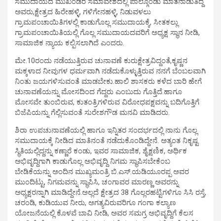
ಸಮುದಾಯದ ಮುಖಂಡರ ಸಮಾವೇಶದಲ್ಲಿ ಪಾಲ್ಗೊಂಡು ಮಾತನಾಡುತಿದ್ದ
ಅವರು,ಕ್ಷೇತ್ರದ ಹಿರೇಹಳ್ಳಿ, ಗಳಿಗೇನಹಳ್ಳಿ, ನಿಡುವಳಲು
ಗ್ರಾಮಪಂಚಾಯಿತಿಗಳಲ್ಲಿ ಕಾಡುಗೊಲ್ಲ ಸಮುದಾಯಕ್ಕೆ, ಸೀತಕಲ್ಲು
ಗ್ರಾಮಪಂಚಾಯಿತಿಯಲ್ಲಿ ಗೊಲ್ಲ ಸಮುದಾಯದವರಿಗೆ ಅಧ್ಯಕ್ಷ ಸ್ಥಾನ ನೀಡಿ,
ಸಾಮಾಜಿಕ ನ್ಯಾಯ ಕಲ್ಪಿಸಲಾಗಿದೆ ಎಂದರು.
ಮೇ.10ರಂದು ನಡೆಯುತ್ತಿರುವ ಚುನಾವಣೆ ಕುರುಕ್ಷೇತ್ರವಿದ್ದಂತೆ,ಕೃಷ್ಣನ
ಮಕ್ಕಳಾದ ನೀವುಗಳ ಧರ್ಮವಾಗಿ ನಡೆದುಕೊಳ್ಳುತ್ತಿರುವ ನನಗೆ ಬೆಂಬಲವಾಗಿ
ನಿಂತು ಜಯಗಳಿಸುವಂತೆ ಮಾಡಬೇಕು.ಹಾಲಿ ಶಾಸಕರು ಕಳೆದ ಬಾರಿ ಹೇಗೆ
ಚುನಾವಣೆಯನ್ನು ಮೋಸದಿಂದ ಗೆದ್ದರು ಎಂಬುದು ಗೊತ್ತಿದೆ.ಹಾಗೂ
ಮೋಸವೇ ತುಂಬಿರುವ, ಕುತಂತ್ರಿಗಳಿರುವ ವಿರೋಧಪಕ್ಷವನ್ನು ಬದಿಗೊತ್ತಿಗೆ
ಬಿಜೆಪಿಯನ್ನು ಗೆಲ್ಲಿಸುವಂತೆ ಸುರೇಶಗೌಡ ಮನವಿ ಮಾಡಿದರು.
ಶಿರಾ ಉಪಚುನಾವಣೆಯಲ್ಲಿ ಹಾಗೂ ಇನ್ನಿತರ ಸಂದರ್ಭದಲ್ಲಿ ನಾನು ಗೊಲ್ಲ
ಸಮುದಾಯಕ್ಕೆ ನೀಡಿದ ಮಾತಿನಂತೆ ನಡೆದುಕೊಂಡಿದ್ದೇನೆ. ಅತ್ಯಂತ ನಿಕೃಷ್ಟ
ಸ್ಥಿತಿಯಲ್ಲಿದ್ದನ್ನು ಕಣ್ಣಾರೆ ಕಂಡು, ಇವರ ಸಾಮಾಜಿಕ, ಶೈಕ್ಷಣಿಕ, ಅರ್ಥಿಕ
ಅಭಿವೃದ್ದಿಗಾಗಿ ಕಾಡುಗೊಲ್ಲ ಅಭಿವೃದ್ದಿ ನಿಗಮ ಸ್ಥಾಪಿಸಬೇಕೆಂಬ
ಬೇಡಿಕೆಯನ್ನು ಅಂದಿನ ಮುಖ್ಯಮಂತ್ರಿ ಬಿ.ಎಸ್.ಯಡಿಯೂರಪ್ಪ ಅವರ
ಮುಂದಿಟ್ಟು, ನಿಗಮವನ್ನು ಸ್ಥಾಪಿಸಿ, ಚಂಗಾವರ ಮಾರಣ್ಣ ಅವರನ್ನು
ಅಧ್ಯಕ್ಷರನ್ನಾಗಿ ಮಾಡಿದ್ದೇನೆ.ಅಲ್ಲದೆ ಕ್ಷೇತ್ರದ 38 ಗೊಲ್ಲರಹಟ್ಟಿಗಳಿಗೂ ಸಿಸಿ ರಸ್ತೆ,
ಚರಂಡಿ, ಕುಡಿಯುವ ನೀರು, ಅಗತ್ಯವಿರುವರಿಗೂ ಗಂಗಾ ಕಲ್ಯಾಣ
ಯೋಜನೆಯಲ್ಲಿ ಕೊಳವೆ ಬಾವಿ ನೀಡಿ, ಅವರ ಸಮಗ್ರ ಅಭಿವೃದ್ದಿಗೆ ಕೆಲಸ