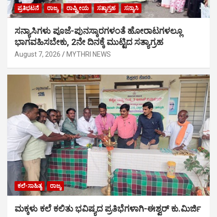
ಪ್ರತಿಭಟನೆ
ರಾಜ್ಯ
ರಾಷ್ಟ್ರೀಯ
ಸತ್ಯಾಗ್ರಹ
ಸನ್ಯಾಸಿ
ಸನ್ಯಾಸಿಗಳು ಪೂಜೆ-ಪುನಸ್ಕಾರಗಳಂತೆ ಹೋರಾಟಗಳಲ್ಲೂ
ಭಾಗವಹಿಸಬೇಕು, 2ನೇ ದಿನಕ್ಕೆ ಮುಟ್ಟಿದ ಸತ್ಯಾಗ್ರಹ
August 7, 2026
MYTHRI NEWS
ಕಲೆ-ಸಾಹಿತ್ಯ
ರಾಜ್ಯ
ಮಕ್ಕಳು ಕಲೆ ಕಲಿತು ಭವಿಷ್ಯದ ಪ್ರತಿಭೆಗಳಾಗಿ-ಈಶ್ವರ್ ಕು.ಮಿರ್ಜಿ