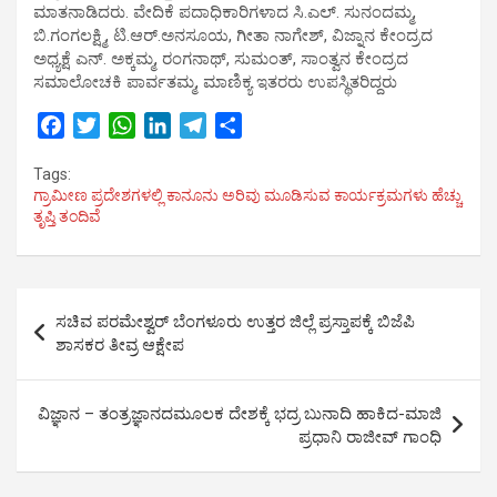
ಮಾತನಾಡಿದರು. ವೇದಿಕೆ ಪದಾಧಿಕಾರಿಗಳಾದ ಸಿ.ಎಲ್. ಸುನಂದಮ್ಮ,
ಬಿ.ಗಂಗಲಕ್ಷ್ಮಿ, ಟಿ.ಆರ್.ಅನಸೂಯ, ಗೀತಾ ನಾಗೇಶ್, ವಿಜ್ನಾನ ಕೇಂದ್ರದ
ಅಧ್ಯಕ್ಷೆ ಎನ್. ಅಕ್ಕಮ್ಮ, ರಂಗನಾಥ್, ಸುಮಂತ್, ಸಾಂತ್ವನ ಕೇಂದ್ರದ
ಸಮಾಲೋಚಕಿ ಪಾರ್ವತಮ್ಮ, ಮಾಣಿಕ್ಯ ಇತರರು ಉಪಸ್ಥಿತರಿದ್ದರು
F
T
W
L
T
S
a
w
h
i
e
h
Tags:
c
i
a
n
l
a
ಗ್ರಾಮೀಣ ಪ್ರದೇಶಗಳಲ್ಲಿ ಕಾನೂನು ಅರಿವು ಮೂಡಿಸುವ ಕಾರ್ಯಕ್ರಮಗಳು ಹೆಚ್ಚು
e
t
t
k
e
r
ತೃಪ್ತಿ ತಂದಿವೆ
b
t
s
e
g
e
o
e
A
d
r
o
r
p
I
a
Post
k
p
n
m
ಸಚಿವ ಪರಮೇಶ್ವರ್ ಬೆಂಗಳೂರು ಉತ್ತರ ಜಿಲ್ಲೆ ಪ್ರಸ್ತಾಪಕ್ಕೆ ಬಿಜೆಪಿ
navigation
ಶಾಸಕರ ತೀವ್ರ ಆಕ್ಷೇಪ
ವಿಜ್ಞಾನ – ತಂತ್ರಜ್ಞಾನದಮೂಲಕ ದೇಶಕ್ಕೆ ಭದ್ರ ಬುನಾದಿ ಹಾಕಿದ-ಮಾಜಿ
ಪ್ರಧಾನಿ ರಾಜೀವ್ ಗಾಂಧಿ