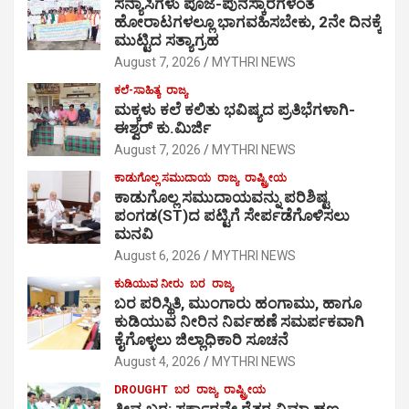
ಸನ್ಯಾಸಿಗಳು ಪೂಜೆ-ಪುನಸ್ಕಾರಗಳಂತೆ
ಹೋರಾಟಗಳಲ್ಲೂ ಭಾಗವಹಿಸಬೇಕು, 2ನೇ ದಿನಕ್ಕೆ
ಮುಟ್ಟಿದ ಸತ್ಯಾಗ್ರಹ
August 7, 2026
MYTHRI NEWS
ಕಲೆ-ಸಾಹಿತ್ಯ
ರಾಜ್ಯ
ಮಕ್ಕಳು ಕಲೆ ಕಲಿತು ಭವಿಷ್ಯದ ಪ್ರತಿಭೆಗಳಾಗಿ-
ಈಶ್ವರ್ ಕು.ಮಿರ್ಜಿ
August 7, 2026
MYTHRI NEWS
ಕಾಡುಗೊಲ್ಲ ಸಮುದಾಯ
ರಾಜ್ಯ
ರಾಷ್ಟ್ರೀಯ
ಕಾಡುಗೊಲ್ಲ ಸಮುದಾಯವನ್ನು ಪರಿಶಿಷ್ಟ
ಪಂಗಡ(ST)ದ ಪಟ್ಟಿಗೆ ಸೇರ್ಪಡೆಗೊಳಿಸಲು
ಮನವಿ
August 6, 2026
MYTHRI NEWS
ಕುಡಿಯುವ ನೀರು
ಬರ
ರಾಜ್ಯ
ಬರ ಪರಿಸ್ಥಿತಿ, ಮುಂಗಾರು ಹಂಗಾಮು, ಹಾಗೂ
ಕುಡಿಯುವ ನೀರಿನ ನಿರ್ವಹಣೆ ಸಮರ್ಪಕವಾಗಿ
ಕೈಗೊಳ್ಳಲು ಜಿಲ್ಲಾಧಿಕಾರಿ ಸೂಚನೆ
August 4, 2026
MYTHRI NEWS
DROUGHT
ಬರ
ರಾಜ್ಯ
ರಾಷ್ಟ್ರೀಯ
ತೀವ್ರ ಬರ: ಸರ್ಕಾರವೇ ರೈತರ ವಿಮಾ ಹಣ