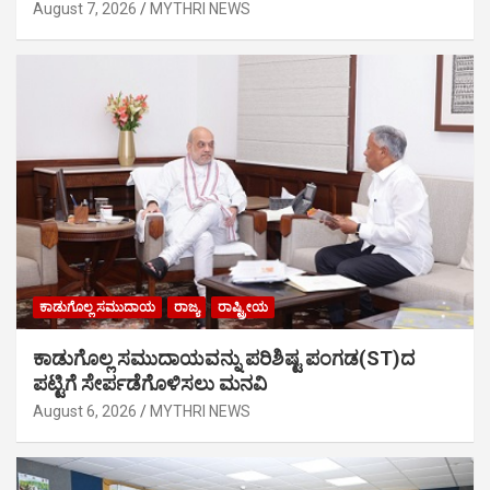
August 7, 2026
MYTHRI NEWS
ಕಾಡುಗೊಲ್ಲ ಸಮುದಾಯ
ರಾಜ್ಯ
ರಾಷ್ಟ್ರೀಯ
ಕಾಡುಗೊಲ್ಲ ಸಮುದಾಯವನ್ನು ಪರಿಶಿಷ್ಟ ಪಂಗಡ(ST)ದ
ಪಟ್ಟಿಗೆ ಸೇರ್ಪಡೆಗೊಳಿಸಲು ಮನವಿ
August 6, 2026
MYTHRI NEWS