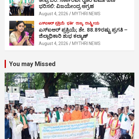
ಭರಿಸಲಿ: ವಿಜಯೇಂದ್ರ ಆಗ್ರಹ
August 4, 2026
MYTHRI NEWS
ಎಸ್‍ಐಆರ್ ಪ್ರಕ್ರಿಯೆ
ಭರ್ತಿ
ರಾಜ್ಯ
ರಾಷ್ಟ್ರೀಯ
ಎಸ್‍ಐಆರ್ ಪ್ರಕ್ರಿಯೆ; ಶೇ. 88.89ರಷ್ಟು ಪ್ರಗತಿ –
ಜಿಲ್ಲಾಧಿಕಾರಿ ಶುಭ ಕಲ್ಯಾಣ್
August 4, 2026
MYTHRI NEWS
You may Missed