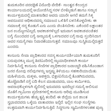
ತುಮಕೂರಿನ ವರದಕ್ಷಿಣೆ ವಿರೋಧಿ ವೇದಿಕೆ- ಸಾಂತ್ವನ ಕೇಂದ್ರದ
ಕಾರ್ಯಾಲಯದಲ್ಲಿ ಆಯೋಜಿಸಿದ್ದ ಸರಳ ಬೀಳ್ಕೊಡುಗೆ ಹಾಗೂ ಸನ್ಮಾನ
ಕಾರ್ಯಕ್ರಮದಲ್ಲಿ ಮಾತನಾಡಿದ ಅವರು ಯಾರೇ ಆಗಲಿ ತಮಗೆ ಸಿಕ್ಕ
ಅಪರೂಪದ ಅಧಿಕಾರವನ್ನು ಸಮಾಜದ ಒಳಿತಿಗೆ ಬಳಸಿಕೊಳ್ಳಬೇಕು. ಈ
ಸಮಾಜಕ್ಕೆ ನನ್ನ ಕೊಡುಗೆ ಏನು ಎಂದು ಚಿಂತಿಸಬೇಕು. ಏಕೆಂದರೆ ಲಕ್ಷಾಂತರ
ಜನ ಉದ್ಯೋಗವಿಲ್ಲದೆ, ಅವಕಾಶಗಳಿಲ್ಲದೆ ಇರುವಾಗ ಅವಕಾಶವಂಚಿತರ
ಬಗ್ಗೆ, ನೊಂದವರ ಬಗ್ಗೆ, ಅನ್ಯಾಯಕ್ಕೆ ಒಳಗಾದವರ ಬಗ್ಗೆ ನಾವು ಸ್ಪಂದಿಸಿದಾಗ
ಅವರ ಸಮಸ್ಯೆಗಳೂ ನಿವಾರಣೆಯಾಗುತ್ತವೆ. ಸಮಾಜವೂ ಸುಸ್ಥಿತಿಯಲ್ಲಿರುತ್ತದೆ
ಎಂದರು.
ಕಾನೂನು ಸೇವಾ ಪ್ರಾಧಿಕಾರದ ಸದಸ್ಯ ಕಾರ್ಯದರ್ಶಿಯಾಗಿ ತುಮಕೂರಿಗೆ
ಬರುವುದಕ್ಕೂ ಮುನ್ನ ತಿಪಟೂರಿನಲ್ಲಿ ನ್ಯಾಯಾಧೀಶಳಾಗಿ ಕಾರ್ಯ
ನಿರ್ವಹಿಸಿದ್ದೆ. ಕಾನೂನು ಸೇವೆಗಳ ಪ್ರಾಧಿಕಾರದ ಜವಾಬ್ದಾರಿ ವಹಿಸಿಕೊಂಡಾಗ
ಜನರ ನೋವು ನಲಿವುಗಳನ್ನು ಇನ್ನಷ್ಟು ತಿಳಿಯಲು ಸಹಕಾರಿಯಾಯಿತು.
ಮಹಿಳೆಯರು, ಮಕ್ಕಳು, ಅಶಕ್ತರು, ಭಿಕ್ಷಾಟನೆಯಲ್ಲಿ ತೊಡಗಿರುವವರು,
ಹೊಟ್ಟೆಪಾಡಿಗೆ ರಸ್ತೆ ಬದಿ ಕೆಲಸ ಮಾಡುವವರು, ಬಾಲ ಕಾರ್ಮಿಕರು,
ಅಪರಾಧಕ್ಕೊಳಗಾಗಿ ಜೈಲಿನಲ್ಲಿ ಇರುವವರು ಇವರೆಲ್ಲರ ಸಮಸ್ಯೆ ಆಲಿಸುವ
ಜೊತೆಗೆ ಗ್ರಾಮೀಣ ಪ್ರದೇಶಗಳಲ್ಲಿ ಕಾನೂನು ಅರಿವು ಮೂಡಿಸುವ
ಕಾರ್ಯಕ್ರಮಗಳು ಹೆಚ್ಚು ತೃಪ್ತಿ ತಂದಿವೆ. ಈ ಜಿಲ್ಲೆಯ ಜನ ಶಾಂತ
ಸ್ವಭಾವದವರು ಒಳ್ಳೆಯ ವಾತಾವರಣ ಇಲ್ಲಿದೆ. ಇಲ್ಲಿನ ಸಂಘ ಸಂಸ್ಥೆಗಳು
ಉತ್ತಮವಾಗಿ ಕಾರ್ಯನಿರ್ವಹಿಸುತ್ತಿವೆ. ಸಿದ್ದಗಂಗಾ ಸ್ವಾಮೀಜಿಗಳಂತಹ ಪುಣ್ಯ