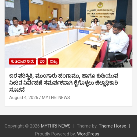
ಕುಡಿಯುವ ನೀರು
ಬರ
ರಾಜ್ಯ
ಬರ ಪರಿಸ್ಥಿತಿ, ಮುಂಗಾರು ಹಂಗಾಮು, ಹಾಗೂ ಕುಡಿಯುವ
ನೀರಿನ ನಿರ್ವಹಣೆ ಸಮರ್ಪಕವಾಗಿ ಕೈಗೊಳ್ಳಲು ಜಿಲ್ಲಾಧಿಕಾರಿ
ಸೂಚನೆ
August 4, 2026
MYTHRI NEWS
Copyright © 2026
MYTHRI NEWS
Theme by:
Theme Horse
Proudly Powered by:
WordPress