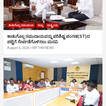
ಕಾಡುಗೊಲ್ಲ ಸಮುದಾಯ
ರಾಜ್ಯ
ರಾಷ್ಟ್ರೀಯ
ಕಾಡುಗೊಲ್ಲ ಸಮುದಾಯವನ್ನು ಪರಿಶಿಷ್ಟ ಪಂಗಡ(ST)ದ
ಪಟ್ಟಿಗೆ ಸೇರ್ಪಡೆಗೊಳಿಸಲು ಮನವಿ
August 6, 2026
MYTHRI NEWS