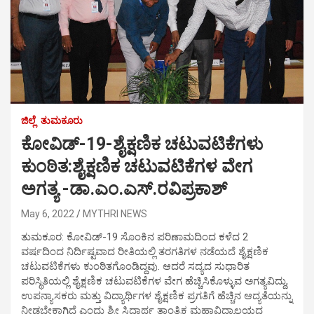
ಜಿಲ್ಲೆ
ತುಮಕೂರು
ಕೋವಿಡ್-19-ಶೈಕ್ಷಣಿಕ ಚಟುವಟಿಕೆಗಳು
ಕುಂಠಿತ:ಶೈಕ್ಷಣಿಕ ಚಟುವಟಿಕೆಗಳ ವೇಗ
ಅಗತ್ಯ -ಡಾ.ಎಂ.ಎಸ್.ರವಿಪ್ರಕಾಶ್
May 6, 2022
MYTHRI NEWS
ತುಮಕೂರ: ಕೋವಿಡ್-19 ಸೊಂಕಿನ ಪರಿಣಾಮದಿಂದ ಕಳೆದ 2
ವರ್ಷದಿಂದ ನಿರ್ದಿಷ್ಟವಾದ ರೀತಿಯಲ್ಲಿ ತರಗತಿಗಳ ನಡೆಯದೆ ಶೈಕ್ಷಣಿಕ
ಚಟುವಟಿಕೆಗಳು ಕುಂಠಿತಗೊಂಡಿದ್ದವು. ಆದರೆ ಸದ್ಯದ ಸುಧಾರಿತ
ಪರಿಸ್ಥಿತಿಯಲ್ಲಿ ಶೈಕ್ಷಣಿಕ ಚಟುವಟಿಕೆಗಳ ವೇಗ ಹೆಚ್ಚಿಸಿಕೊಳ್ಳುವ ಅಗತ್ಯವಿದ್ದು,
ಉಪನ್ಯಾಸಕರು ಮತ್ತು ವಿದ್ಯಾರ್ಥಿಗಳ ಶೈಕ್ಷಣಿಕ ಪ್ರಗತಿಗೆ ಹೆಚ್ಚಿನ ಆದ್ಯತೆಯನ್ನು
ನೀಡಬೇಕಾಗಿದೆ ಎಂದು ಶ್ರೀ ಸಿದ್ಧಾರ್ಥ ತಾಂತ್ರಿಕ ಮಹಾವಿದ್ಯಾಲಯದ