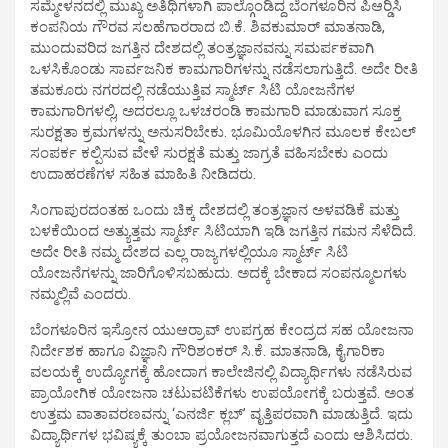
ಸಮ್ಮೇಳನದಲ್ಲಿ ಮುಖ್ಯ ಅತಿಥಿಗಳಾಗಿ ಪಾಲ್ಗೊಂಡಿದ್ದ ಬೆಂಗಳೂರಿನ ಪಿಆರ್‍ಡಿಸಿ
ಕಂಪನಿಯ ಗೌರವ ಸಲಹೆಗಾರರಾದ ಬಿ.ಕೆ. ಶಿವಕುಮಾರ್ ಮಾತನಾಡಿ,
ಮುಂದುವರಿದ ಜಗತ್ತಿನ ದೇಶದಲ್ಲಿ ತಂತ್ರಜ್ಞಾನವನ್ನು ಸಮರ್ಪಕವಾಗಿ
ಒಳಸಿಕೊಂಡು ಸಾರ್ವಜನಿಕ ಕಾಮಗಾರಿಗಳನ್ನು ನಡೆಸಲಾಗುತ್ತಿದೆ. ಅದೇ ರೀತಿ
ತಮಕೂರು ನಗರದಲ್ಲಿ ನಡೆಯುತ್ತಿವ ಸ್ಮಾರ್ಟ್ ಸಿಟಿ ಯೋಜನೆಗಳ
ಕಾಮಗಾರಿಗಳಲ್ಲಿ, ಅದರಲ್ಲೂ ಒಳಚರಂಡಿ ಕಾಮಗಾರಿ ಮಾಡುವಾಗ ಸೂಕ್ತ
ಸುರಕ್ಷತಾ ಕ್ರಮಗಳನ್ನು ಅನುಸರಿಬೇಕು. ಭೂಮಿಯೊಳಗಿನ ಮೂಲಕ ಕೇಬಲ್
ಸಂಪರ್ಕ ಕಲ್ಪಿಸುವ ವೇಳೆ ಸುರಕ್ಷತೆ ಮತ್ತು ಜಾಗ್ರತೆ ವಹಿಸಬೇಕು ಎಂದು
ಉದಾಹರಣೆಗಳ ಸಹಿತ ಮಾಹಿತಿ ನೀಡಿದರು.
ಸಿಂಗಾಪುರದಂತಹ ಒಂದು ಚಿಕ್ಕ ದೇಶದಲ್ಲಿ ತಂತ್ರಜ್ಞಾನ ಅಳವಡಿಕೆ ಮತ್ತು
ಬಳಕೆಯಿಂದ ಅತ್ಯುತ್ತಮ ಸ್ಮಾರ್ಟ್ ಸಿಟಿಯಾಗಿ ಇಡಿ ಜಗತ್ತಿನ ಗಮನ ಸೆಳೆದಿದೆ.
ಅದೇ ರೀತಿ ನಮ್ಮ ದೇಶದ ಎಲ್ಲ ರಾಜ್ಯಗಳಲ್ಲಿಯೂ ಸ್ಮಾರ್ಟ್ ಸಿಟಿ
ಯೋಜನೆಗಳನ್ನು ಜಾರಿಗೊಳಿಸಬಹುದು. ಅದಕ್ಕೆ ಬೇಕಾದ ಸಂಪನ್ಮೂಲಗಳು
ನಮ್ಮಲ್ಲಿವೆ ಎಂದರು.
ಬೆಂಗಳೂರಿನ ಇಸ್ರೋನ ಯುಆರ್‍ರಾವ್ ಉಪಗ್ರಹ ಕೇಂದ್ರದ ಸಹ ಯೋಜನಾ
ನಿರ್ದೇಶಕ ಹಾಗೂ ವಿಜ್ಞಾನಿ ಗೌರಿಶಂಕರ್ ಸಿ.ಕೆ. ಮಾತನಾಡಿ, ಕೈಗಾರಿಕಾ
ವಲಯಕ್ಕೆ ಉದ್ಯೋಗಕ್ಕೆ ಹೋದಾಗ ಕಾಲೇಜಿನಲ್ಲಿ ವಿದ್ಯಾರ್ಥಿಗಳು ನಡೆಸಿರುವ
ಪ್ರಾಯೋಗಿಕ ಯೋಜನಾ ಚಟುವಟಿಕೆಗಳು ಉಪಯೋಗಕ್ಕೆ ಬರುತ್ತವೆ. ಅಂತ
ಉತ್ತಮ ವಾತಾವರಣವನ್ನು ‘ಎನರ್ಜಿ ಕ್ಲಬ್’ ವೃತ್ತಿಪರವಾಗಿ ಮಾಡುತ್ತಿದೆ. ಇದು
ವಿದ್ಯಾರ್ಥಿಗಳ ಭವಿಷ್ಯಕ್ಕೆ ತುಂಬಾ ಪ್ರಯೋಜನವಾಗುತ್ತದೆ ಎಂದು ಆಶಿಸಿದರು.