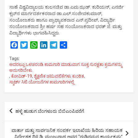
ಸಾಹೆ ವಿಶ್ವವಿದ್ಯಾಲಯ ಕುಲಸಚಿವ ಡಾ.ಎಮ.ಝಡ್. ಕುರಿಯನ್, ಎನರ್ಜಿ
ಕ್ಲಬ್‍ನ ಮಾರ್ಗದರ್ಶಕರರಾದ ಡಾ.ಎಲ್.ಸಂಜೀವಕುಮಾರ್,
ಸಂಯೋಜಕರು ಹಾಗೂ ಪ್ರಾಧ್ಯಾಪಕರಾದ ಎನ್.ಪ್ರದೀಪ್, ವಿದ್ಯಾರ್ಥಿ
ಸಂಯೋಜಕರಾದ ಶ್ರೀ ಹರ್ಷ ಸಹ ಸಂಯೋಜಕರಾದ ಭರತ್ ಜೆ. ಮತ್ತು
ವಿದ್ಯಾರ್ಥಿಗಳು ಭಾಗವಹಿಸಿದ್ದರು.
F
T
W
L
T
S
a
w
h
i
e
h
Tags:
c
i
a
n
l
a
ಅದರಲ್ಲೂ ಒಳಚರಂಡಿ ಕಾಮಗಾರಿ ಮಾಡುವಾಗ ಸೂಕ್ತ ಸುರಕ್ಷತಾ ಕ್ರಮಗಳನ್ನು
e
t
t
k
e
r
ಅನುಸರಿಬೇಕು.
b
t
s
e
g
e
,
ಕೋವಿಡ್-19
,
ಶೈಕ್ಷಣಿಕ ಚಟುವಟಿಕೆಗಳು ಕುಂಠಿತ
,
o
e
A
d
r
ಸ್ಮಾರ್ಟ್ ಸಿಟಿ ಯೋಜನೆಗಳ ಕಾಮಗಾರಿಗಳಲ್ಲಿ
o
r
p
I
a
k
p
n
m
Post
ಹಳ್ಳಿ ಹುಡುಗ ಬೆಂಗಳೂರು ಬಿಬಿಎಂಪಿವರೆಗೆ
navigation
ವಾರ್ತಾ ಮತ್ತು ಸಾರ್ವಜನಿಕ ಸಂಪರ್ಕ ಇಲಾಖೆಯ ಹಿರಿಯ ಸಹಾಯಕ
ನಿರ್ದೇಶಕ ದಿ|| ಡಿ. ಮಂಜುನಾಥ ಅವರ “ನುಡಿನಮನ ಕಾರ್ಯಕ್ರಮ”