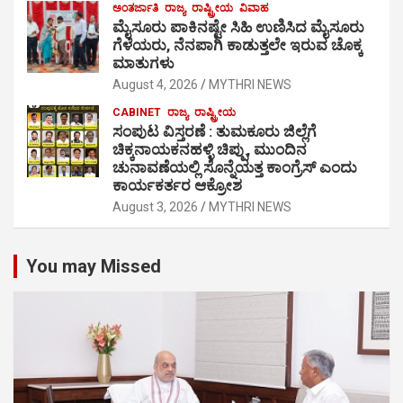
ಅಂತರ್ಜಾತಿ
ರಾಜ್ಯ
ರಾಷ್ಟ್ರೀಯ
ವಿವಾಹ
ಮೈಸೂರು ಪಾಕಿನಷ್ಟೇ ಸಿಹಿ ಉಣಿಸಿದ ಮೈಸೂರು
ಗೆಳೆಯರು, ನೆನಪಾಗಿ ಕಾಡುತ್ತಲೇ ಇರುವ ಚೊಕ್ಕ
ಮಾತುಗಳು
August 4, 2026
MYTHRI NEWS
CABINET
ರಾಜ್ಯ
ರಾಷ್ಟ್ರೀಯ
ಸಂಪುಟ ವಿಸ್ತರಣೆ : ತುಮಕೂರು ಜಿಲ್ಲೆಗೆ
ಚಿಕ್ಕನಾಯಕನಹಳ್ಳಿ ಚಿಪ್ಪು, ಮುಂದಿನ
ಚುನಾವಣೆಯಲ್ಲಿ ಸೊನ್ನೆಯತ್ತ ಕಾಂಗ್ರೆಸ್ ಎಂದು
ಕಾರ್ಯಕರ್ತರ ಆಕ್ರೋಶ
August 3, 2026
MYTHRI NEWS
You may Missed