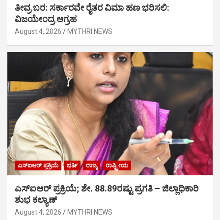
ತೀವ್ರ ಬರ: ಸರ್ಕಾರವೇ ರೈತರ ವಿಮಾ ಹಣ ಭರಿಸಲಿ:
ವಿಜಯೇಂದ್ರ ಆಗ್ರಹ
August 4, 2026
MYTHRI NEWS
ಎಸ್‍ಐಆರ್ ಪ್ರಕ್ರಿಯೆ
ಭರ್ತಿ
ರಾಜ್ಯ
ರಾಷ್ಟ್ರೀಯ
ಎಸ್‍ಐಆರ್ ಪ್ರಕ್ರಿಯೆ; ಶೇ. 88.89ರಷ್ಟು ಪ್ರಗತಿ – ಜಿಲ್ಲಾಧಿಕಾರಿ
ಶುಭ ಕಲ್ಯಾಣ್
August 4, 2026
MYTHRI NEWS