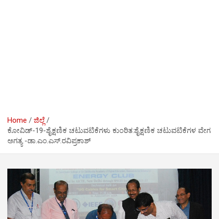
Home
ಜಿಲ್ಲೆ
ಕೋವಿಡ್-19-ಶೈಕ್ಷಣಿಕ ಚಟುವಟಿಕೆಗಳು ಕುಂಠಿತ:ಶೈಕ್ಷಣಿಕ ಚಟುವಟಿಕೆಗಳ ವೇಗ
ಅಗತ್ಯ -ಡಾ.ಎಂ.ಎಸ್.ರವಿಪ್ರಕಾಶ್