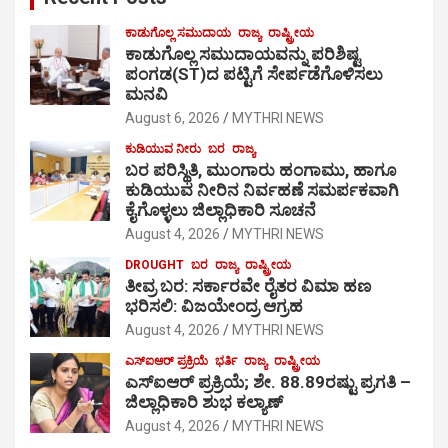
ಕಾಡುಗೊಲ್ಲ ಸಮುದಾಯ
ರಾಜ್ಯ
ರಾಷ್ಟ್ರೀಯ
ಕಾಡುಗೊಲ್ಲ ಸಮುದಾಯವನ್ನು ಪರಿಶಿಷ್ಟ
ಪಂಗಡ(ST)ದ ಪಟ್ಟಿಗೆ ಸೇರ್ಪಡೆಗೊಳಿಸಲು
ಮನವಿ
August 6, 2026
MYTHRI NEWS
ಕುಡಿಯುವ ನೀರು
ಬರ
ರಾಜ್ಯ
ಬರ ಪರಿಸ್ಥಿತಿ, ಮುಂಗಾರು ಹಂಗಾಮು, ಹಾಗೂ
ಕುಡಿಯುವ ನೀರಿನ ನಿರ್ವಹಣೆ ಸಮರ್ಪಕವಾಗಿ
ಕೈಗೊಳ್ಳಲು ಜಿಲ್ಲಾಧಿಕಾರಿ ಸೂಚನೆ
August 4, 2026
MYTHRI NEWS
DROUGHT
ಬರ
ರಾಜ್ಯ
ರಾಷ್ಟ್ರೀಯ
ತೀವ್ರ ಬರ: ಸರ್ಕಾರವೇ ರೈತರ ವಿಮಾ ಹಣ
ಭರಿಸಲಿ: ವಿಜಯೇಂದ್ರ ಆಗ್ರಹ
August 4, 2026
MYTHRI NEWS
ಎಸ್‍ಐಆರ್ ಪ್ರಕ್ರಿಯೆ
ಭರ್ತಿ
ರಾಜ್ಯ
ರಾಷ್ಟ್ರೀಯ
ಎಸ್‍ಐಆರ್ ಪ್ರಕ್ರಿಯೆ; ಶೇ. 88.89ರಷ್ಟು ಪ್ರಗತಿ –
ಜಿಲ್ಲಾಧಿಕಾರಿ ಶುಭ ಕಲ್ಯಾಣ್
August 4, 2026
MYTHRI NEWS