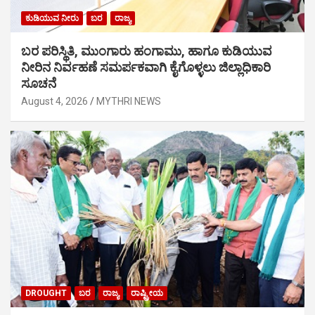
ಕುಡಿಯುವ ನೀರು
ಬರ
ರಾಜ್ಯ
ಬರ ಪರಿಸ್ಥಿತಿ, ಮುಂಗಾರು ಹಂಗಾಮು, ಹಾಗೂ ಕುಡಿಯುವ
ನೀರಿನ ನಿರ್ವಹಣೆ ಸಮರ್ಪಕವಾಗಿ ಕೈಗೊಳ್ಳಲು ಜಿಲ್ಲಾಧಿಕಾರಿ
ಸೂಚನೆ
August 4, 2026
MYTHRI NEWS
DROUGHT
ಬರ
ರಾಜ್ಯ
ರಾಷ್ಟ್ರೀಯ