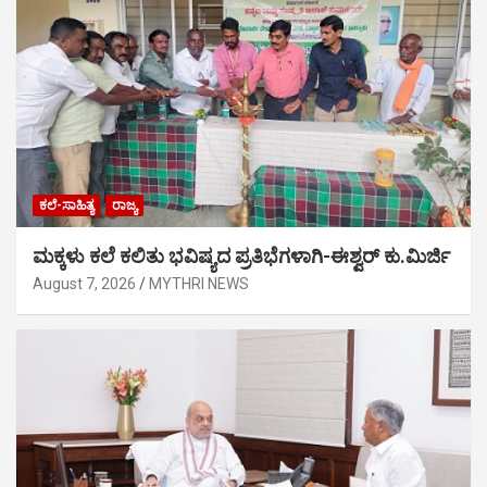
ಕಲೆ-ಸಾಹಿತ್ಯ
ರಾಜ್ಯ
ಮಕ್ಕಳು ಕಲೆ ಕಲಿತು ಭವಿಷ್ಯದ ಪ್ರತಿಭೆಗಳಾಗಿ-ಈಶ್ವರ್ ಕು.ಮಿರ್ಜಿ
August 7, 2026
MYTHRI NEWS