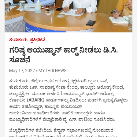
ತುಮಕೂರು
ಪ್ರತಿಭಟನೆ
ಗರಿಷ್ಠ ಆಯುಷ್ಮಾನ್ ಕಾರ್ಡ್‍ ನೀಡಲು ಡಿ.ಸಿ.
ಸೂಚನೆ
May 17, 2022
MYTHRI NEWS
ತುಮಕೂರು: ಜಿಲ್ಲೆಯ ಜನರ ಆರೋಗ್ಯ ರಕ್ಷಣೆಗಾಗಿ ಗ್ರಾಮ-ಒನ್,
ತುಮಕೂರು ಒನ್, ಸಾಮಾನ್ಯ ಸೇವಾ ಕೇಂದ್ರ, ತಾಲ್ಲೂಕು ಆರೋಗ್ಯ ಕೇಂದ್ರ,
ಜಿಲ್ಲಾಸ್ಪತ್ರೆಗಳ ಮೂಲಕ ಅರ್ಹರಿಗೆ ಆಯುಷ್ಮಾನ್ ಭಾರತ್-ಆರೋಗ್ಯ
ಕರ್ನಾಟಕ (ABARK) ಕಾರ್ಡುಗಳನ್ನು ವಿತರಿಸಲು ತುರ್ತಾಗಿ ಕ್ರಮಕೈಗೊಳ್ಳಲು
ಆಯಾ ತಹಶೀಲ್ದಾರ್, ತಾಲ್ಲೂಕು ಪಂಚಾಯತ್
ಕಾರ್ಯನಿರ್ವಾಹಣಾಧಿಕಾರಿಗಳು, ಪಾಲಿಕೆ ಆಯುಕ್ತರು ಹಾಗೂ
ಮುಖ್ಯಾಧಿಕಾರಿಗಳಿಗೆ ಜಿಲ್ಲಾಧಿಕಾರಿ ವೈ. ಎಸ್. ಪಾಟೀಲ ಸೂಚಿಸಿದರು.
ಜಿಲ್ಲಾಧಿಕಾರಿಗಳ ಕಚೇರಿಯ ಕೆಸ್ವಾನ್ ಸಭಾಂಗಣದಲ್ಲಿ ಸೋಮವಾರ
ಆಯೋಜಿಸಿದ್ದ ವಿಡಿಯೋ ಕಾನ್ಫರೆನ್ಸ್ ಸಭೆಯಲ್ಲಿ ಮಾತನಾಡಿದ ಅವರು