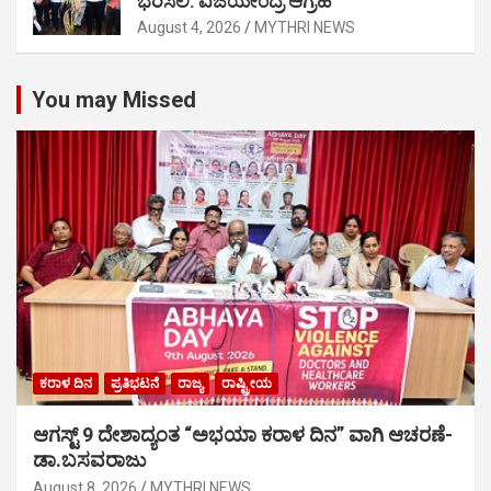
ಭರಿಸಲಿ: ವಿಜಯೇಂದ್ರ ಆಗ್ರಹ
August 4, 2026
MYTHRI NEWS
You may Missed
ಕರಾಳ ದಿನ
ಪ್ರತಿಭಟನೆ
ರಾಜ್ಯ
ರಾಷ್ಟ್ರೀಯ
ಆಗಸ್ಟ್ 9 ದೇಶಾದ್ಯಂತ “ಅಭಯಾ ಕರಾಳ ದಿನ” ವಾಗಿ ಆಚರಣೆ-
ಡಾ.ಬಸವರಾಜು
August 8, 2026
MYTHRI NEWS