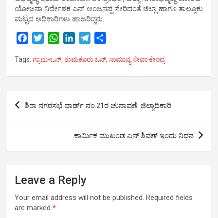
ಯೋಜನಾ ನಿರ್ದೇಶಕ ಎನ್ ಆಂಜನಪ್ಪ ಸೇರಿದಂತೆ ಜಿಲ್ಲಾ ಹಾಗೂ ತಾಲ್ಲೂಕು
ಮಟ್ಟದ ಅಧಿಕಾರಿಗಳು ಹಾಜರಿದ್ದರು.
F
T
W
L
T
S
a
w
h
i
e
h
Tags:
ಗ್ರಾಮ-ಒನ್
,
ತುಮಕೂರು ಒನ್
,
ಸಾಮಾನ್ಯ ಸೇವಾ ಕೇಂದ್ರ
c
i
a
n
l
a
e
t
t
k
e
r
b
t
s
e
g
e
Post
o
e
A
d
r
ಶಿರಾ ನಗರಸಭೆ ವಾರ್ಡ್ ನಂ.21ರ ಚುನಾವಣೆ: ಜಿಲ್ಲಾಧಿಕಾರಿ
o
r
p
I
a
navigation
k
p
n
m
ಕಾರ್ಮಿಕ ಮುಖಂಡ ಎನ್.ಶಿವಣ್ ಇಂದು ನಿಧನ
Leave a Reply
Your email address will not be published.
Required fields
are marked
*