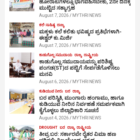
ಹೋರಾಟಗಳಲ್ಲೂ ಭಾಗವಹಿಸಬೇಕು, 2ನೇ ದಿನಕ್ಕೆ
ಮುಟ್ಟಿದ ಸತ್ಯಾಗ್ರಹ
August 7, 2026
MYTHRI NEWS
ಕಲೆ-ಸಾಹಿತ್ಯ
ರಾಜ್ಯ
ಮಕ್ಕಳು ಕಲೆ ಕಲಿತು ಭವಿಷ್ಯದ ಪ್ರತಿಭೆಗಳಾಗಿ-
ಈಶ್ವರ್ ಕು.ಮಿರ್ಜಿ
August 7, 2026
MYTHRI NEWS
ಕಾಡುಗೊಲ್ಲ ಸಮುದಾಯ
ರಾಜ್ಯ
ರಾಷ್ಟ್ರೀಯ
ಕಾಡುಗೊಲ್ಲ ಸಮುದಾಯವನ್ನು ಪರಿಶಿಷ್ಟ
ಪಂಗಡ(ST)ದ ಪಟ್ಟಿಗೆ ಸೇರ್ಪಡೆಗೊಳಿಸಲು
ಮನವಿ
August 6, 2026
MYTHRI NEWS
ಕುಡಿಯುವ ನೀರು
ಬರ
ರಾಜ್ಯ
ಬರ ಪರಿಸ್ಥಿತಿ, ಮುಂಗಾರು ಹಂಗಾಮು, ಹಾಗೂ
ಕುಡಿಯುವ ನೀರಿನ ನಿರ್ವಹಣೆ ಸಮರ್ಪಕವಾಗಿ
ಕೈಗೊಳ್ಳಲು ಜಿಲ್ಲಾಧಿಕಾರಿ ಸೂಚನೆ
August 4, 2026
MYTHRI NEWS
DROUGHT
ಬರ
ರಾಜ್ಯ
ರಾಷ್ಟ್ರೀಯ
ತೀವ್ರ ಬರ: ಸರ್ಕಾರವೇ ರೈತರ ವಿಮಾ ಹಣ