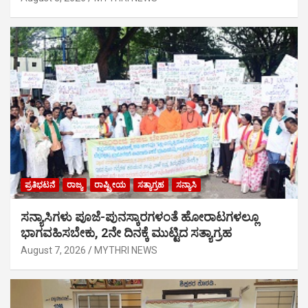
ಪ್ರತಿಭಟನೆ
ರಾಜ್ಯ
ರಾಷ್ಟ್ರೀಯ
ಸತ್ಯಾಗ್ರಹ
ಸನ್ಯಾಸಿ
ಸನ್ಯಾಸಿಗಳು ಪೂಜೆ-ಪುನಸ್ಕಾರಗಳಂತೆ ಹೋರಾಟಗಳಲ್ಲೂ
ಭಾಗವಹಿಸಬೇಕು, 2ನೇ ದಿನಕ್ಕೆ ಮುಟ್ಟಿದ ಸತ್ಯಾಗ್ರಹ
August 7, 2026
MYTHRI NEWS