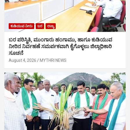
ಕುಡಿಯುವ ನೀರು
ಬರ
ರಾಜ್ಯ
ಬರ ಪರಿಸ್ಥಿತಿ, ಮುಂಗಾರು ಹಂಗಾಮು, ಹಾಗೂ ಕುಡಿಯುವ
ನೀರಿನ ನಿರ್ವಹಣೆ ಸಮರ್ಪಕವಾಗಿ ಕೈಗೊಳ್ಳಲು ಜಿಲ್ಲಾಧಿಕಾರಿ
ಸೂಚನೆ
August 4, 2026
MYTHRI NEWS