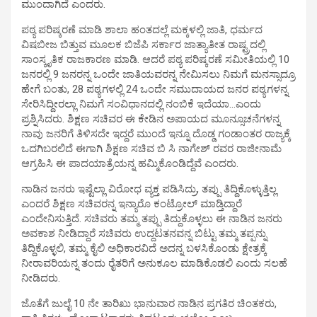
ಮುಂದಾಗಿದೆ ಎಂದರು.
ಪಠ್ಯ ಪರಿಷ್ಕರಣೆ ಮಾಡಿ ಶಾಲಾ ಹಂತದಲ್ಲೆ ಮಕ್ಕಳಲ್ಲಿ ಜಾತಿ, ಧರ್ಮದ
ವಿಷಬೀಜ ಬಿತ್ತುವ ಮೂಲಕ ಬಿಜೆಪಿ ಸರ್ಕಾರ ಜಾತ್ಯಾತೀತ ರಾಷ್ಟ್ರದಲ್ಲಿ
ಸಾಂಸ್ಕೃತಿಕ ರಾಜಕಾರಣ ಮಾಡಿ. ಆದರೆ ಪಠ್ಯ ಪರಿಷ್ಕರಣೆ ಸಮೀತಿಯಲ್ಲಿ 10
ಜನರಲ್ಲಿ 9 ಜನರನ್ನ ಒಂದೇ ಜಾತಿಯವರನ್ನ ನೇಮಿಸಲು ನಿಮಗೆ ಮನಸ್ಸಾದ್ರೂ
ಹೇಗೆ ಬಂತು, 28 ಪಠ್ಯಗಳಲ್ಲಿ 24 ಒಂದೇ ಸಮುದಾಯದ ಜನರ ಪಠ್ಯಗಳನ್ನ
ಸೇರಿಸಿದ್ದೀರಲ್ಲಾ ನಿಮಗೆ ಸಂವಿಧಾನದಲ್ಲಿ ನಂಬಿಕೆ ಇದೆಯಾ…ಎಂದು
ಪ್ರಶ್ನಿಸಿದರು. ಶಿಕ್ಷಣ ಸಚಿವರ ಈ ಕೇಡಿನ ಅಪಾಯದ ಮೂನ್ಸೂಚನೆಗಳನ್ನ
ನಾವು ಜನರಿಗೆ ತಿಳಿಸದೇ ಇದ್ದರೆ ಮುಂದೆ ಇನ್ನೂ ದೊಡ್ಡ ಗಂಡಾಂತರ ರಾಜ್ಯಕ್ಕೆ
ಒದಗಿಬರಲಿದೆ ಈಗಾಗಿ ಶಿಕ್ಷಣ ಸಚಿವ ಬಿ ಸಿ ನಾಗೇಶ್ ರವರ ರಾಜೀನಾಮೆ
ಆಗ್ರಹಿಸಿ ಈ ಪಾದಯಾತ್ರೆಯನ್ನ ಹಮ್ಮಿಕೊಂಡಿದ್ದೆವೆ ಎಂದರು.
ನಾಡಿನ ಜನರು ಇಷ್ಟೆಲ್ಲಾ ವಿರೋಧ ವ್ಯಕ್ತ ಪಡಿಸಿದ್ರು, ತಪ್ಪು ತಿದ್ದಿಕೊಳ್ಳುತ್ತಿಲ್ಲ
ಎಂದರೆ ಶಿಕ್ಷಣ ಸಚಿವರನ್ನ ಇನ್ಯಾರೊ ಕಂಟ್ರೋಲ್ ಮಾಡ್ತಿದ್ದಾರೆ
ಎಂದೇನಿಸುತ್ತಿದೆ. ಸಚಿವರು ತಮ್ಮ ತಪ್ಪು ತಿದ್ದುಕೊಳ್ಳಲು ಈ ನಾಡಿನ ಜನರು
ಅವಕಾಶ ನೀಡಿದ್ದಾರೆ ಸಚಿವರು ಉದ್ದಟತನವನ್ನ ಬಿಟ್ಟು ತಮ್ಮ ತಪ್ಪನ್ನು
ತಿದ್ದಿಕೊಳ್ಳಲಿ, ತಮ್ಮ ಕೈಲಿ ಅಧಿಕಾರವಿದೆ ಅದನ್ನ ಬಳಸಿಕೊಂಡು ಕ್ಷೇತ್ರಕ್ಕೆ
ನೀರಾವರಿಯನ್ನ ತಂದು ರೈತರಿಗೆ ಅನುಕೂಲ ಮಾಡಿಕೊಡಲಿ ಎಂದು ಸಲಹೆ
ನೀಡಿದರು.
ಜೊತೆಗೆ ಜುಲೈ 10 ನೇ ತಾರಿಖು ಭಾನುವಾರ ನಾಡಿನ ಪ್ರಗತಿರ ಚಿಂತಕರು,