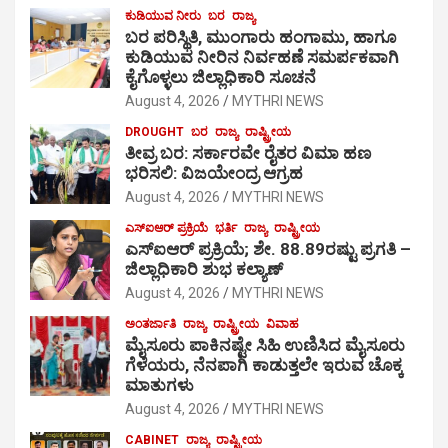
ಕುಡಿಯುವ ನೀರು
ಬರ
ರಾಜ್ಯ
ಬರ ಪರಿಸ್ಥಿತಿ, ಮುಂಗಾರು ಹಂಗಾಮು, ಹಾಗೂ
ಕುಡಿಯುವ ನೀರಿನ ನಿರ್ವಹಣೆ ಸಮರ್ಪಕವಾಗಿ
ಕೈಗೊಳ್ಳಲು ಜಿಲ್ಲಾಧಿಕಾರಿ ಸೂಚನೆ
August 4, 2026
MYTHRI NEWS
DROUGHT
ಬರ
ರಾಜ್ಯ
ರಾಷ್ಟ್ರೀಯ
ತೀವ್ರ ಬರ: ಸರ್ಕಾರವೇ ರೈತರ ವಿಮಾ ಹಣ
ಭರಿಸಲಿ: ವಿಜಯೇಂದ್ರ ಆಗ್ರಹ
August 4, 2026
MYTHRI NEWS
ಎಸ್‍ಐಆರ್ ಪ್ರಕ್ರಿಯೆ
ಭರ್ತಿ
ರಾಜ್ಯ
ರಾಷ್ಟ್ರೀಯ
ಎಸ್‍ಐಆರ್ ಪ್ರಕ್ರಿಯೆ; ಶೇ. 88.89ರಷ್ಟು ಪ್ರಗತಿ –
ಜಿಲ್ಲಾಧಿಕಾರಿ ಶುಭ ಕಲ್ಯಾಣ್
August 4, 2026
MYTHRI NEWS
ಅಂತರ್ಜಾತಿ
ರಾಜ್ಯ
ರಾಷ್ಟ್ರೀಯ
ವಿವಾಹ
ಮೈಸೂರು ಪಾಕಿನಷ್ಟೇ ಸಿಹಿ ಉಣಿಸಿದ ಮೈಸೂರು
ಗೆಳೆಯರು, ನೆನಪಾಗಿ ಕಾಡುತ್ತಲೇ ಇರುವ ಚೊಕ್ಕ
ಮಾತುಗಳು
August 4, 2026
MYTHRI NEWS
CABINET
ರಾಜ್ಯ
ರಾಷ್ಟ್ರೀಯ