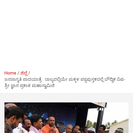
Home
ಜಿಲ್ಲೆ
ಜನಜಾಗೃತಿ ಪಾದಯಾತ್ರೆ : ಬಾಲ್ಯದಲ್ಲಿಯೇ ಮಕ್ಕಳ ಪಠ್ಯಪುಸ್ತಕದಲ್ಲಿ ಬೌದ್ಧಿಕ ವಿಷ-
ಶ್ರೀ ಜ್ಞಾನ ಪ್ರಕಾಶ ಮಹಾಸ್ವಾಮಿಜಿ