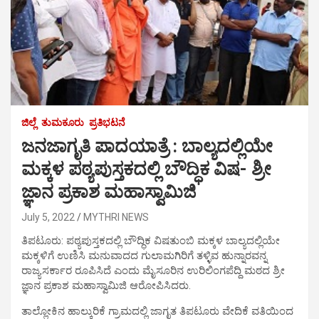
ಜಿಲ್ಲೆ
ತುಮಕೂರು
ಪ್ರತಿಭಟನೆ
ಜನಜಾಗೃತಿ ಪಾದಯಾತ್ರೆ : ಬಾಲ್ಯದಲ್ಲಿಯೇ
ಮಕ್ಕಳ ಪಠ್ಯಪುಸ್ತಕದಲ್ಲಿ ಬೌದ್ಧಿಕ ವಿಷ- ಶ್ರೀ
ಜ್ಞಾನ ಪ್ರಕಾಶ ಮಹಾಸ್ವಾಮಿಜಿ
July 5, 2022
MYTHRI NEWS
ತಿಪಟೂರು: ಪಠ್ಯಪುಸ್ತಕದಲ್ಲಿ ಬೌದ್ಧಿಕ ವಿಷತುಂಬಿ ಮಕ್ಕಳ ಬಾಲ್ಯದಲ್ಲಿಯೇ
ಮಕ್ಕಳಿಗೆ ಉಣಿಸಿ ಮನುವಾದದ ಗುಲಾಮಗಿರಿಗೆ ತಳ್ಳಿವ ಹುನ್ನಾರವನ್ನ
ರಾಜ್ಯಸರ್ಕಾರ ರೂಪಿಸಿದೆ ಎಂದು ಮೈಸೂರಿನ ಉರಿಲಿಂಗಪೆದ್ದಿ ಮಠದ ಶ್ರೀ
ಜ್ಞಾನ ಪ್ರಕಾಶ ಮಹಾಸ್ವಾಮಿಜಿ ಆರೋಪಿಸಿದರು.
ತಾಲ್ಲೋಕಿನ ಹಾಲ್ಕುರಿಕೆ ಗ್ರಾಮದಲ್ಲಿ ಜಾಗೃತ ತಿಪಟೂರು ವೇದಿಕೆ ವತಿಯಿಂದ