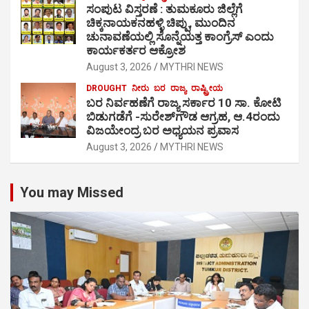
ಸಂಪುಟ ವಿಸ್ತರಣೆ : ತುಮಕೂರು ಜಿಲ್ಲೆಗೆ
ಚಿಕ್ಕನಾಯಕನಹಳ್ಳಿ ಚಿಪ್ಪು, ಮುಂದಿನ
ಚುನಾವಣೆಯಲ್ಲಿ ಸೊನ್ನೆಯತ್ತ ಕಾಂಗ್ರೆಸ್ ಎಂದು
ಕಾರ್ಯಕರ್ತರ ಆಕ್ರೋಶ
August 3, 2026
MYTHRI NEWS
DROUGHT
ನೀರು
ಬರ
ರಾಜ್ಯ
ರಾಷ್ಟ್ರೀಯ
ಬರ ನಿರ್ವಹಣೆಗೆ ರಾಜ್ಯ ಸರ್ಕಾರ 10 ಸಾ. ಕೋಟಿ
ಬಿಡುಗಡೆಗೆ -ಸುರೇಶ್‍ಗೌಡ ಆಗ್ರಹ, ಆ.4ರಂದು
ವಿಜಯೇಂದ್ರ ಬರ ಅಧ್ಯಯನ ಪ್ರವಾಸ
August 3, 2026
MYTHRI NEWS
You may Missed