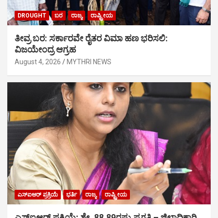
DROUGHT
ಬರ
ರಾಜ್ಯ
ರಾಷ್ಟ್ರೀಯ
ತೀವ್ರ ಬರ: ಸರ್ಕಾರವೇ ರೈತರ ವಿಮಾ ಹಣ ಭರಿಸಲಿ:
ವಿಜಯೇಂದ್ರ ಆಗ್ರಹ
August 4, 2026
MYTHRI NEWS
ಎಸ್‍ಐಆರ್ ಪ್ರಕ್ರಿಯೆ
ಭರ್ತಿ
ರಾಜ್ಯ
ರಾಷ್ಟ್ರೀಯ
ಎಸ್‍ಐಆರ್ ಪ್ರಕ್ರಿಯೆ; ಶೇ. 88.89ರಷ್ಟು ಪ್ರಗತಿ – ಜಿಲ್ಲಾಧಿಕಾರಿ