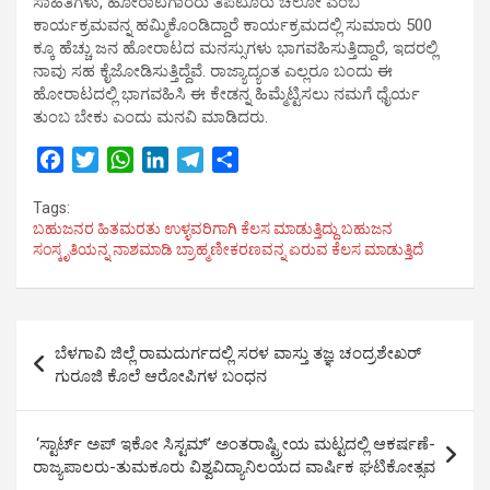
ಸಾಹಿತಿಗಳು, ಹೋರಾಟಗಾರರು ತಿಪಟೂರು ಚಲೋ ಎಂಬ
ಕಾರ್ಯಕ್ರಮವನ್ನ ಹಮ್ಮಿಕೊಂಡಿದ್ದಾರೆ ಕಾರ್ಯಕ್ರಮದಲ್ಲಿ ಸುಮಾರು 500
ಕ್ಕೂ ಹೆಚ್ಚು ಜನ ಹೋರಾಟದ ಮನಸ್ಸುಗಳು ಭಾಗವಹಿಸುತ್ತಿದ್ದಾರೆ, ಇದರಲ್ಲಿ
ನಾವು ಸಹ ಕೈಜೋಡಿಸುತ್ತಿದ್ದೆವೆ. ರಾಜ್ಯಾದ್ಯಂತ ಎಲ್ಲರೂ ಬಂದು ಈ
ಹೋರಾಟದಲ್ಲಿ ಭಾಗವಹಿಸಿ ಈ ಕೇಡನ್ನ ಹಿಮ್ಮೆಟ್ಟಿಸಲು ನಮಗೆ ಧೈರ್ಯ
ತುಂಬ ಬೇಕು ಎಂದು ಮನವಿ ಮಾಡಿದರು.
F
T
W
L
T
S
a
w
h
i
e
h
Tags:
c
i
a
n
l
a
ಬಹುಜನರ ಹಿತಮರತು ಉಳ್ಳವರಿಗಾಗಿ ಕೆಲಸ ಮಾಡುತ್ತಿದ್ದು ಬಹುಜನ
e
t
t
k
e
r
ಸಂಸ್ಕೃತಿಯನ್ನ ನಾಶಮಾಡಿ ಬ್ರಾಹ್ಮಣೀಕರಣವನ್ನ ಏರುವ ಕೆಲಸ ಮಾಡುತ್ತಿದೆ
b
t
s
e
g
e
o
e
A
d
r
o
r
p
I
a
Post
k
p
n
m
ಬೆಳಗಾವಿ ಜಿಲ್ಲೆ ರಾಮದುರ್ಗದಲ್ಲಿ ಸರಳ ವಾಸ್ತು ತಜ್ಞ ಚಂದ್ರಶೇಖರ್
navigation
ಗುರೂಜಿ ಕೊಲೆ ಆರೋಪಿಗಳ ಬಂಧನ
‘ಸ್ಟಾರ್ಟ್ ಅಪ್ ಇಕೋ ಸಿಸ್ಟಮ್’ ಅಂತರಾಷ್ಟ್ರೀಯ ಮಟ್ಟದಲ್ಲಿ ಆಕರ್ಷಣೆ-
ರಾಜ್ಯಪಾಲರು-ತುಮಕೂರು ವಿಶ್ವವಿದ್ಯಾನಿಲಯದ ವಾರ್ಷಿಕ ಘಟಿಕೋತ್ಸವ