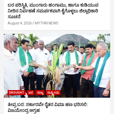
ಬರ ಪರಿಸ್ಥಿತಿ, ಮುಂಗಾರು ಹಂಗಾಮು, ಹಾಗೂ ಕುಡಿಯುವ
ನೀರಿನ ನಿರ್ವಹಣೆ ಸಮರ್ಪಕವಾಗಿ ಕೈಗೊಳ್ಳಲು ಜಿಲ್ಲಾಧಿಕಾರಿ
ಸೂಚನೆ
August 4, 2026
MYTHRI NEWS
DROUGHT
ಬರ
ರಾಜ್ಯ
ರಾಷ್ಟ್ರೀಯ
ತೀವ್ರ ಬರ: ಸರ್ಕಾರವೇ ರೈತರ ವಿಮಾ ಹಣ ಭರಿಸಲಿ:
ವಿಜಯೇಂದ್ರ ಆಗ್ರಹ