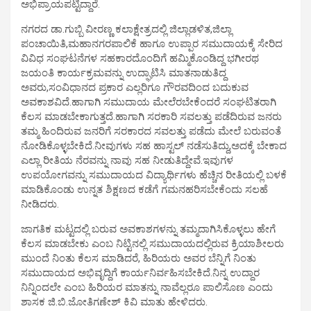
ಅಭಿಪ್ರಾಯಪಟ್ಟಿದ್ದಾರೆ.
ನಗರದ ಡಾ.ಗುಬ್ಬಿ ವೀರಣ್ಣ ಕಲಾಕ್ಷೇತ್ರದಲ್ಲಿ ಜಿಲ್ಲಾಡಳಿತ,ಜಿಲ್ಲಾ
ಪಂಚಾಯಿತಿ,ಮಹಾನಗರಪಾಲಿಕೆ ಹಾಗೂ ಉಪ್ಪಾರ ಸಮುದಾಯಕ್ಕೆ ಸೇರಿದ
ವಿವಿಧ ಸಂಘಟನೆಗಳ ಸಹಕಾರದೊಂದಿಗೆ ಹಮ್ಮಿಕೊಂಡಿದ್ದ ಭಗೀರಥ
ಜಯಂತಿ ಕಾರ್ಯಕ್ರಮವನ್ನು ಉದ್ಘಾಟಿಸಿ ಮಾತನಾಡುತಿದ್ದ
ಅವರು,ಸಂವಿಧಾನದ ಪ್ರಕಾರ ಎಲ್ಲರಿಗೂ ಗೌರವದಿಂದ ಬದುಕುವ
ಅವಕಾಶವಿದೆ.ಹಾಗಾಗಿ ಸಮುದಾಯ ಮೇಲೆರಬೇಕೆಂದರೆ ಸಂಘಟಿತರಾಗಿ
ಕೆಲಸ ಮಾಡಬೇಕಾಗುತ್ತದೆ.ಹಾಗಾಗಿ ಸರಕಾರಿ ಸವಲತ್ತು ಪಡೆದಿರುವ ಜನರು
ತಮ್ಮ ಹಿಂದಿರುವ ಜನರಿಗೆ ಸರಕಾರದ ಸವಲತ್ತು ಪಡೆದು ಮೇಲೆ ಬರುವಂತೆ
ನೋಡಿಕೊಳ್ಳಬೇಕಿದೆ.ನೀವುಗಳು ಸಹ ಹಾಸ್ಟಲ್ ನಡೆಸುತಿದ್ದು,ಅದಕ್ಕೆ ಬೇಕಾದ
ಎಲ್ಲಾ ರೀತಿಯ ನೆರವನ್ನು ನಾವು ಸಹ ನೀಡುತಿದ್ದೇವೆ.ಇವುಗಳ
ಉಪಯೋಗವನ್ನು ಸಮುದಾಯದ ವಿದ್ಯಾರ್ಥಿಗಳು ಹೆಚ್ಚಿನ ರೀತಿಯಲ್ಲಿ ಬಳಕೆ
ಮಾಡಿಕೊಂಡು ಉನ್ನತ ಶಿಕ್ಷಣದ ಕಡೆಗೆ ಗಮನಹರಿಸಬೇಕೆಂದು ಸಲಹೆ
ನೀಡಿದರು.
ಜಾಗತಿಕ ಮಟ್ಟದಲ್ಲಿ ಬರುವ ಅವಕಾಶಗಳನ್ನು ತಮ್ಮದಾಗಿಸಿಕೊಳ್ಳಲು ಹೇಗೆ
ಕೆಲಸ ಮಾಡಬೇಕು ಎಂಬ ನಿಟ್ಟಿನಲ್ಲಿ ಸಮುದಾಯದಲ್ಲಿರುವ ಕ್ರಿಯಾಶೀಲರು
ಮುಂದೆ ನಿಂತು ಕೆಲಸ ಮಾಡಿದರೆ, ಹಿರಿಯರು ಅವರ ಬೆನ್ನಿಗೆ ನಿಂತು
ಸಮುದಾಯದ ಅಭಿವೃದ್ದಿಗೆ ಕಾರ್ಯನಿರ್ವಹಿಸಬೇಕಿದೆ.ನಿನ್ನ ಉದ್ದಾರ
ನಿನ್ನಿಂದಲೇ ಎಂಬ ಹಿರಿಯರ ಮಾತನ್ನು ನಾವೆಲ್ಲರೂ ಪಾಲಿಸೊಣ ಎಂದು
ಶಾಸಕ ಜಿ.ಬಿ.ಜೋತಿಗಣೇಶ್ ಕಿವಿ ಮಾತು ಹೇಳಿದರು.