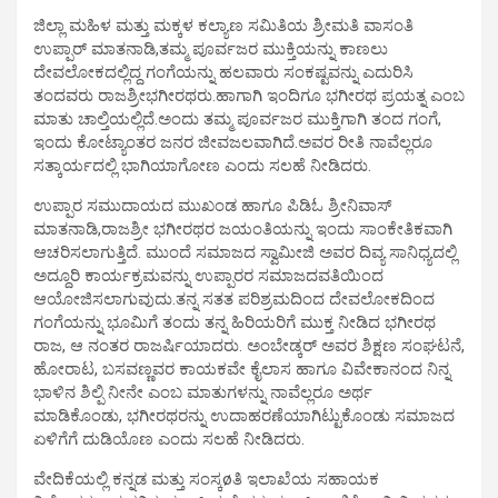
ಜಿಲ್ಲಾ ಮಹಿಳ ಮತ್ತು ಮಕ್ಕಳ ಕಲ್ಯಾಣ ಸಮಿತಿಯ ಶ್ರೀಮತಿ ವಾಸಂತಿ
ಉಪ್ಪಾರ್ ಮಾತನಾಡಿ,ತಮ್ಮ ಪೂರ್ವಜರ ಮುಕ್ತಿಯನ್ನು ಕಾಣಲು
ದೇವಲೋಕದಲ್ಲಿದ್ದ ಗಂಗೆಯನ್ನು ಹಲವಾರು ಸಂಕಷ್ಟವನ್ನು ಎದುರಿಸಿ
ತಂದವರು ರಾಜಶ್ರೀಭಗೀರಥರು.ಹಾಗಾಗಿ ಇಂದಿಗೂ ಭಗೀರಥ ಪ್ರಯತ್ನ ಎಂಬ
ಮಾತು ಚಾಲ್ತಿಯಲ್ಲಿದೆ.ಅಂದು ತಮ್ಮ ಪೂರ್ವಜರ ಮುಕ್ತಿಗಾಗಿ ತಂದ ಗಂಗೆ,
ಇಂದು ಕೋಟ್ಯಾಂತರ ಜನರ ಜೀವಜಲವಾಗಿದೆ.ಅವರ ರೀತಿ ನಾವೆಲ್ಲರೂ
ಸತ್ಕಾರ್ಯದಲ್ಲಿ ಭಾಗಿಯಾಗೋಣ ಎಂದು ಸಲಹೆ ನೀಡಿದರು.
ಉಪ್ಪಾರ ಸಮುದಾಯದ ಮುಖಂಡ ಹಾಗೂ ಪಿಡಿಓ ಶ್ರೀನಿವಾಸ್
ಮಾತನಾಡಿ,ರಾಜಶ್ರೀ ಭಗೀರಥರ ಜಯಂತಿಯನ್ನು ಇಂದು ಸಾಂಕೇತಿಕವಾಗಿ
ಆಚರಿಸಲಾಗುತ್ತಿದೆ. ಮುಂದೆ ಸಮಾಜದ ಸ್ವಾಮೀಜಿ ಅವರ ದಿವ್ಯ ಸಾನಿಧ್ಯದಲ್ಲಿ
ಅದ್ದೂರಿ ಕಾರ್ಯಕ್ರಮವನ್ನು ಉಪ್ಪಾರರ ಸಮಾಜದವತಿಯಿಂದ
ಆಯೋಜಿಸಲಾಗುವುದು.ತನ್ನ ಸತತ ಪರಿಶ್ರಮದಿಂದ ದೇವಲೋಕದಿಂದ
ಗಂಗೆಯನ್ನು ಭೂಮಿಗೆ ತಂದು ತನ್ನ ಹಿರಿಯರಿಗೆ ಮುಕ್ತ ನೀಡಿದ ಭಗೀರಥ
ರಾಜ, ಆ ನಂತರ ರಾಜರ್ಷಿಯಾದರು. ಅಂಬೇಡ್ಕರ್ ಅವರ ಶಿಕ್ಷಣ ಸಂಘಟನೆ,
ಹೋರಾಟ, ಬಸವಣ್ಣವರ ಕಾಯಕವೇ ಕೈಲಾಸ ಹಾಗೂ ವಿವೇಕಾನಂದ ನಿನ್ನ
ಭಾಳಿನ ಶಿಲ್ಪಿ ನೀನೇ ಎಂಬ ಮಾತುಗಳನ್ನು ನಾವೆಲ್ಲರೂ ಅರ್ಥ
ಮಾಡಿಕೊಂಡು, ಭಗೀರಥರನ್ನು ಉದಾಹರಣೆಯಾಗಿಟ್ಟುಕೊಂಡು ಸಮಾಜದ
ಏಳಿಗೆಗೆ ದುಡಿಯೊಣ ಎಂದು ಸಲಹೆ ನೀಡಿದರು.
ವೇದಿಕೆಯಲ್ಲಿ ಕನ್ನಡ ಮತ್ತು ಸಂಸ್ಕøತಿ ಇಲಾಖೆಯ ಸಹಾಯಕ