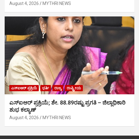
August 4, 2026
MYTHRI NEWS
ಎಸ್‍ಐಆರ್ ಪ್ರಕ್ರಿಯೆ
ಭರ್ತಿ
ರಾಜ್ಯ
ರಾಷ್ಟ್ರೀಯ
ಎಸ್‍ಐಆರ್ ಪ್ರಕ್ರಿಯೆ; ಶೇ. 88.89ರಷ್ಟು ಪ್ರಗತಿ – ಜಿಲ್ಲಾಧಿಕಾರಿ
ಶುಭ ಕಲ್ಯಾಣ್
August 4, 2026
MYTHRI NEWS