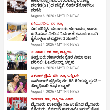
ಕಾಡುಗೊಲ್ಲ ಸಮುದಾಯವನ್ನು ಪರಿಶಿಷ್ಟ
ಪಂಗಡ(ST)ದ ಪಟ್ಟಿಗೆ ಸೇರ್ಪಡೆಗೊಳಿಸಲು
ಮನವಿ
August 6, 2026
MYTHRI NEWS
ಕುಡಿಯುವ ನೀರು
ಬರ
ರಾಜ್ಯ
ಬರ ಪರಿಸ್ಥಿತಿ, ಮುಂಗಾರು ಹಂಗಾಮು, ಹಾಗೂ
ಕುಡಿಯುವ ನೀರಿನ ನಿರ್ವಹಣೆ ಸಮರ್ಪಕವಾಗಿ
ಕೈಗೊಳ್ಳಲು ಜಿಲ್ಲಾಧಿಕಾರಿ ಸೂಚನೆ
August 4, 2026
MYTHRI NEWS
DROUGHT
ಬರ
ರಾಜ್ಯ
ರಾಷ್ಟ್ರೀಯ
ತೀವ್ರ ಬರ: ಸರ್ಕಾರವೇ ರೈತರ ವಿಮಾ ಹಣ
ಭರಿಸಲಿ: ವಿಜಯೇಂದ್ರ ಆಗ್ರಹ
August 4, 2026
MYTHRI NEWS
ಎಸ್‍ಐಆರ್ ಪ್ರಕ್ರಿಯೆ
ಭರ್ತಿ
ರಾಜ್ಯ
ರಾಷ್ಟ್ರೀಯ
ಎಸ್‍ಐಆರ್ ಪ್ರಕ್ರಿಯೆ; ಶೇ. 88.89ರಷ್ಟು ಪ್ರಗತಿ –
ಜಿಲ್ಲಾಧಿಕಾರಿ ಶುಭ ಕಲ್ಯಾಣ್
August 4, 2026
MYTHRI NEWS
ಅಂತರ್ಜಾತಿ
ರಾಜ್ಯ
ರಾಷ್ಟ್ರೀಯ
ವಿವಾಹ
ಮೈಸೂರು ಪಾಕಿನಷ್ಟೇ ಸಿಹಿ ಉಣಿಸಿದ ಮೈಸೂರು
ಗೆಳೆಯರು, ನೆನಪಾಗಿ ಕಾಡುತ್ತಲೇ ಇರುವ ಚೊಕ್ಕ