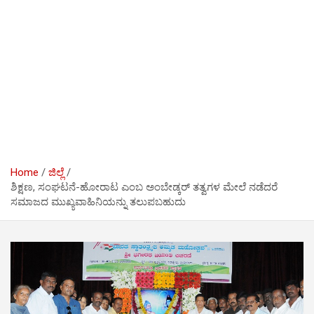
Home
ಜಿಲ್ಲೆ
ಶಿಕ್ಷಣ, ಸಂಘಟನೆ-ಹೋರಾಟ ಎಂಬ ಅಂಬೇಡ್ಕರ್ ತತ್ವಗಳ ಮೇಲೆ ನಡೆದರೆ
ಸಮಾಜದ ಮುಖ್ಯವಾಹಿನಿಯನ್ನು ತಲುಪಬಹುದು