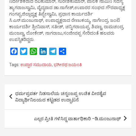
ನಿರ್ದೇಶಕರಾದ ರವಿಕುಮಾರ್, ಸುರೇಶಕುಮಾರ್, ಪಾಲಿಕೆ ನಾಮಿನಿ ಸದಸ್ಯ
ತ್ಯಾಗರಾಜಸ್ವಾಮಿ, ವೈದ್ಯರಾದ ಡಾ.ನಾಗೇಶ್,ಉಪಾರರ ಸಂಘದ ಗೌರವಾಧ್ಯಕ್ಷ
ಗಂಗಪ್ಪ,ಜಿಲ್ಲಾಧ್ಯಕ್ಷ ತಿಪ್ಪೇಸ್ವಾಮಿ, ಪ್ರಧಾನ ಕಾರ್ಯದರ್ಶಿ
ಸಿ.ಎಸ್.ಮಂಜುನಾಥ್, ಉಪಾಧ್ಯಕ್ಷರಾದ ರೇಣುಕಯ್ಯ, ನಾಗೇಂದ್ರ, ಜಂಟಿ
ಕಾರ್ಯದರ್ಶಿ ಶ್ರೀನಿವಾಸ್, ಸತೀಶ್, ಚನ್ನಿಗರಾಯಪ್ಪ, ಶಿವಣ್ಣ, ರಾಮಚಂದ್ರ,
ಮಂಜಣ್ಣ, ಲೋಕೇಶ್, ನಾಗರಾಜು,ಸಂಜೀವಪ್ಪ ಸೇರಿದಂತೆ ಹಲವರು
ಉಪಸ್ಥಿತರಿದ್ದರು.
F
T
W
L
T
S
a
w
h
i
e
h
Tags:
ಉಪ್ಪಾರ ಸಮುದಾಯ
,
ಭಗೀರಥ ಜಯಂತಿ
c
i
a
n
l
a
e
t
t
k
e
r
b
t
s
e
g
e
Post
o
e
A
d
r
ಧರ್ಮಪ್ರವರ್ತ ನಿಡಸಾಲೆಯ ಚನ್ನಂಜಪ್ಪ ಉಚಿತ ವೀರಶೈವ
o
r
p
I
a
navigation
ವಿದ್ಯಾರ್ಥಿನಿಲಯದ ಕಟ್ಟಡದ ಉದ್ಘಾಟನೆ
k
p
n
m
ಎಲ್ಲರ ಪ್ರೀತಿ ಗಳಿಸಿದ್ದ ವಾರ್ತಾಧಿಕಾರಿ –ಡಿ.ಮಂಜುನಾಥ್