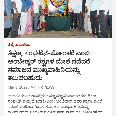
ಜಿಲ್ಲೆ
ತುಮಕೂರು
ಶಿಕ್ಷಣ, ಸಂಘಟನೆ-ಹೋರಾಟ ಎಂಬ
ಅಂಬೇಡ್ಕರ್ ತತ್ವಗಳ ಮೇಲೆ ನಡೆದರೆ
ಸಮಾಜದ ಮುಖ್ಯವಾಹಿನಿಯನ್ನು
ತಲುಪಬಹುದು
May 8, 2022
MYTHRI NEWS
ತುಮಕೂರು:ಸಮಾಜದಲ್ಲಿರುವ ಸಣ್ಣ ಸಣ್ಣ ಸಮುದಾಯಗಳು ಶಿಕ್ಷಣ,
ಸಂಘಟನೆ ಮತ್ತು ಹೋರಾಟ ಎಂಬ ಅಂಬೇಡ್ಕರ್ ಅವರ ತತ್ವಗಳ ಮೇಲೆ
ನಡೆದರೆ ಖಂಡಿತವಾಗಿಯೂ ಸಮಾಜದ ಮುಖ್ಯವಾಹಿನಿಯನ್ನು
ತಲುಪಬಹುದು ಎಂದು ತುಮಕೂರು ನಗರ ಶಾಸಕ ಜಿ.ಬಿ.ಜೋತಿಗಣೇಶ್