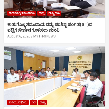
ಕಾಡುಗೊಲ್ಲ ಸಮುದಾಯ
ರಾಜ್ಯ
ರಾಷ್ಟ್ರೀಯ
ಕಾಡುಗೊಲ್ಲ ಸಮುದಾಯವನ್ನು ಪರಿಶಿಷ್ಟ ಪಂಗಡ(ST)ದ
ಪಟ್ಟಿಗೆ ಸೇರ್ಪಡೆಗೊಳಿಸಲು ಮನವಿ
August 6, 2026
MYTHRI NEWS
ಕುಡಿಯುವ ನೀರು
ಬರ
ರಾಜ್ಯ