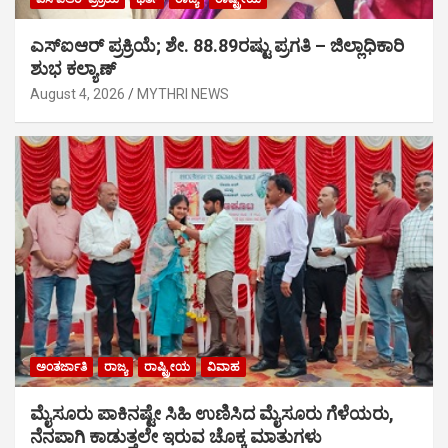
ಎಸ್‍ಐಆರ್ ಪ್ರಕ್ರಿಯೆ; ಶೇ. 88.89ರಷ್ಟು ಪ್ರಗತಿ – ಜಿಲ್ಲಾಧಿಕಾರಿ
ಶುಭ ಕಲ್ಯಾಣ್
August 4, 2026
MYTHRI NEWS
ಅಂತರ್ಜಾತಿ
ರಾಜ್ಯ
ರಾಷ್ಟ್ರೀಯ
ವಿವಾಹ
ಮೈಸೂರು ಪಾಕಿನಷ್ಟೇ ಸಿಹಿ ಉಣಿಸಿದ ಮೈಸೂರು ಗೆಳೆಯರು,
ನೆನಪಾಗಿ ಕಾಡುತ್ತಲೇ ಇರುವ ಚೊಕ್ಕ ಮಾತುಗಳು