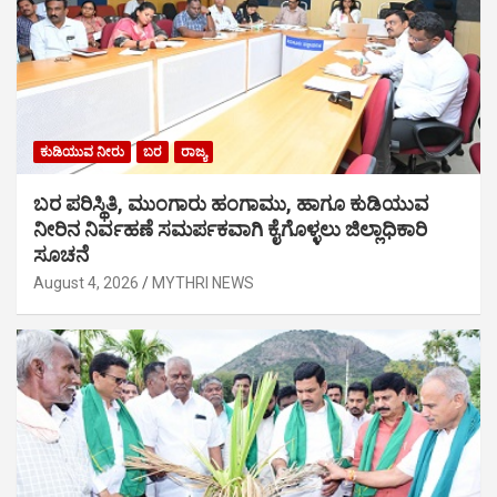
ಕುಡಿಯುವ ನೀರು
ಬರ
ರಾಜ್ಯ
ಬರ ಪರಿಸ್ಥಿತಿ, ಮುಂಗಾರು ಹಂಗಾಮು, ಹಾಗೂ ಕುಡಿಯುವ
ನೀರಿನ ನಿರ್ವಹಣೆ ಸಮರ್ಪಕವಾಗಿ ಕೈಗೊಳ್ಳಲು ಜಿಲ್ಲಾಧಿಕಾರಿ
ಸೂಚನೆ
August 4, 2026
MYTHRI NEWS