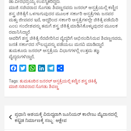
ಡಾ.ವೀರಭದ್ರಯ್ಯ ಉಪಸ್ಥಿತರಿದ್ದರು.
ಮಾಜಿ ಸಚಿವರಾದ ಸೊಗಡು ಶಿವಣ್ಣನವರು ಜನರಲ್ ಆಸ್ಪತ್ರೆಯಲ್ಲಿ ಕಣ್ಣಿನ
ಶಸ್ತ್ರ ಚಿಕಿತ್ಸೆಗೆ ಒಳಗಾಗುವುದರ ಮೂಲಕ ಸರ್ಕಾರಿ ಆಸ್ಪತ್ರೆಗಳು ಜನಪರ
ಮತ್ತು ಜೀವಪರ ಇವೆ, ಆದ್ದರಿಂದ ಸರ್ಕಾರಿ ಆಸ್ಪತ್ರೆಗಳಲ್ಲೇ ಚಿಕಿತ್ಸೆ ಪಡೆಯಿರಿ
ಎಂಬ ಸಂದೇಶವನ್ನು ತಮಗೆ ಶಸ್ತ್ರ ಚಿಕಿತ್ಸೆ ಮಾಡಿಸಿಕೊಳ್ಳುವುದರ ಮೂಲಕ
ರವಾನಿಸಿದ್ದಾರೆ.
ಅವರಿಗೆ ಶಸ್ತ್ರ ಚಿಕಿತ್ಸೆ ನೆರವೇರಿಸಿದ ವೈದ್ಯರಿಗೆ ಅಭಿನಂದಿಸಿರುವ ಶಿವಣ್ಣನವರು,
ಜನತೆ ಸರ್ಕಾರದ ಸೌಲಭ್ಯವನ್ನು ಪಡೆಯಲು ಮನವಿ ಮಾಡಿದ್ದಾರೆ.
ತುಮಕೂರು ಜನರಲ್ ಆಸ್ಪತ್ರೆಯ ವಿಭಾಗಗಳಲ್ಲಿ ಉತ್ತಮ ತಜ್ಞ
ವೈದ್ಯರುಗಳಿದ್ದಾರೆ,
F
T
W
L
T
S
a
w
h
i
e
h
Tags:
ತುಮಕೂರಿನ ಜನರಲ್ ಆಸ್ಪತ್ರೆಯಲ್ಲಿ ಕಣ್ಣಿನ ಶಸ್ತ್ರ ಚಿಕಿತ್ಸೆ
,
c
i
a
n
l
a
ಮಾಜಿ ಸಚಿವರಾದ ಸೊಗಡು ಶಿವಣ್ಣ
e
t
t
k
e
r
b
t
s
e
g
e
o
e
A
d
r
Post
o
r
p
I
a
ಪ್ರಧಾನಿ ಆಶಯಕ್ಕೆ ವಿರುದ್ಧವಾಗಿ ಜೂನಿಯರ್ ಕಾಲೇಜು ಮೈದಾನದಲ್ಲಿ
k
p
n
m
navigation
ಕಟ್ಟಡ ನಿರ್ಮಾಣಕ್ಕೆ ಸಜ್ಜು : ಆಕ್ಷೇಪ