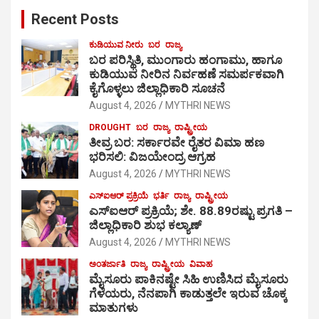
Recent Posts
ಕುಡಿಯುವ ನೀರು
ಬರ
ರಾಜ್ಯ
ಬರ ಪರಿಸ್ಥಿತಿ, ಮುಂಗಾರು ಹಂಗಾಮು, ಹಾಗೂ
ಕುಡಿಯುವ ನೀರಿನ ನಿರ್ವಹಣೆ ಸಮರ್ಪಕವಾಗಿ
ಕೈಗೊಳ್ಳಲು ಜಿಲ್ಲಾಧಿಕಾರಿ ಸೂಚನೆ
August 4, 2026
MYTHRI NEWS
DROUGHT
ಬರ
ರಾಜ್ಯ
ರಾಷ್ಟ್ರೀಯ
ತೀವ್ರ ಬರ: ಸರ್ಕಾರವೇ ರೈತರ ವಿಮಾ ಹಣ
ಭರಿಸಲಿ: ವಿಜಯೇಂದ್ರ ಆಗ್ರಹ
August 4, 2026
MYTHRI NEWS
ಎಸ್‍ಐಆರ್ ಪ್ರಕ್ರಿಯೆ
ಭರ್ತಿ
ರಾಜ್ಯ
ರಾಷ್ಟ್ರೀಯ
ಎಸ್‍ಐಆರ್ ಪ್ರಕ್ರಿಯೆ; ಶೇ. 88.89ರಷ್ಟು ಪ್ರಗತಿ –
ಜಿಲ್ಲಾಧಿಕಾರಿ ಶುಭ ಕಲ್ಯಾಣ್
August 4, 2026
MYTHRI NEWS
ಅಂತರ್ಜಾತಿ
ರಾಜ್ಯ
ರಾಷ್ಟ್ರೀಯ
ವಿವಾಹ
ಮೈಸೂರು ಪಾಕಿನಷ್ಟೇ ಸಿಹಿ ಉಣಿಸಿದ ಮೈಸೂರು
ಗೆಳೆಯರು, ನೆನಪಾಗಿ ಕಾಡುತ್ತಲೇ ಇರುವ ಚೊಕ್ಕ
ಮಾತುಗಳು