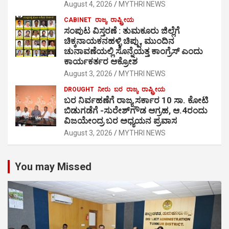
August 4, 2026
MYTHRI NEWS
CABINET
ರಾಜ್ಯ
ರಾಷ್ಟ್ರೀಯ
ಸಂಪುಟ ವಿಸ್ತರಣೆ : ತುಮಕೂರು ಜಿಲ್ಲೆಗೆ
ಚಿಕ್ಕನಾಯಕನಹಳ್ಳಿ ಚಿಪ್ಪು, ಮುಂದಿನ
ಚುನಾವಣೆಯಲ್ಲಿ ಸೊನ್ನೆಯತ್ತ ಕಾಂಗ್ರೆಸ್ ಎಂದು
ಕಾರ್ಯಕರ್ತರ ಆಕ್ರೋಶ
August 3, 2026
MYTHRI NEWS
DROUGHT
ನೀರು
ಬರ
ರಾಜ್ಯ
ರಾಷ್ಟ್ರೀಯ
ಬರ ನಿರ್ವಹಣೆಗೆ ರಾಜ್ಯ ಸರ್ಕಾರ 10 ಸಾ. ಕೋಟಿ
ಬಿಡುಗಡೆಗೆ -ಸುರೇಶ್‍ಗೌಡ ಆಗ್ರಹ, ಆ.4ರಂದು
ವಿಜಯೇಂದ್ರ ಬರ ಅಧ್ಯಯನ ಪ್ರವಾಸ
August 3, 2026
MYTHRI NEWS
You may Missed