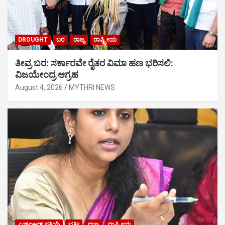
DROUGHT
ಬರ
ರಾಜ್ಯ
ರಾಷ್ಟ್ರೀಯ
ತೀವ್ರ ಬರ: ಸರ್ಕಾರವೇ ರೈತರ ವಿಮಾ ಹಣ ಭರಿಸಲಿ:
ವಿಜಯೇಂದ್ರ ಆಗ್ರಹ
August 4, 2026
MYTHRI NEWS
ಎಸ್‍ಐಆರ್ ಪ್ರಕ್ರಿಯೆ
ಭರ್ತಿ
ರಾಜ್ಯ
ರಾಷ್ಟ್ರೀಯ