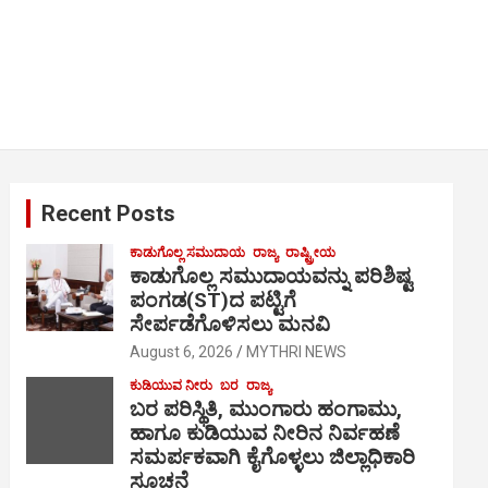
Recent Posts
ಕಾಡುಗೊಲ್ಲ ಸಮುದಾಯ
ರಾಜ್ಯ
ರಾಷ್ಟ್ರೀಯ
ಕಾಡುಗೊಲ್ಲ ಸಮುದಾಯವನ್ನು ಪರಿಶಿಷ್ಟ
ಪಂಗಡ(ST)ದ ಪಟ್ಟಿಗೆ
ಸೇರ್ಪಡೆಗೊಳಿಸಲು ಮನವಿ
August 6, 2026
MYTHRI NEWS
ಕುಡಿಯುವ ನೀರು
ಬರ
ರಾಜ್ಯ
ಬರ ಪರಿಸ್ಥಿತಿ, ಮುಂಗಾರು ಹಂಗಾಮು,
ಹಾಗೂ ಕುಡಿಯುವ ನೀರಿನ ನಿರ್ವಹಣೆ
ಸಮರ್ಪಕವಾಗಿ ಕೈಗೊಳ್ಳಲು ಜಿಲ್ಲಾಧಿಕಾರಿ
ಸೂಚನೆ