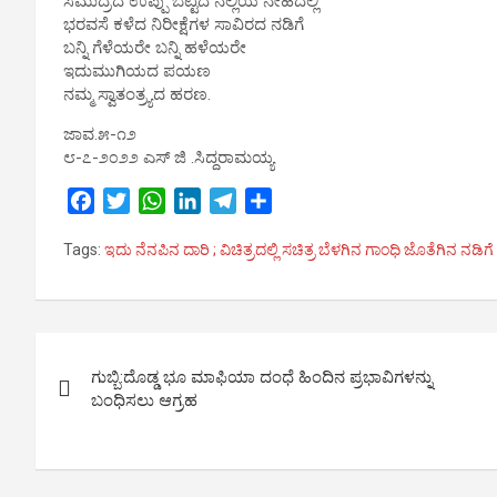
ಸಮುದ್ರದ ಉಪ್ಪು ಬೆಟ್ಟದ ನೆಲ್ಲಿಯ ನೇಹದಲ್ಲಿ
ಭರವಸೆ ಕಳೆದ ನಿರೀಕ್ಷೆಗಳ ಸಾವಿರದ ನಡಿಗೆ
ಬನ್ನಿ ಗೆಳೆಯರೇ ಬನ್ನಿ ಹಳೆಯರೇ
ಇದುಮುಗಿಯದ ಪಯಣ
ನಮ್ಮ ಸ್ವಾತಂತ್ರ್ಯದ ಹರಣ.
ಜಾವ.೫-೧೨
೮-೭-೨೦೨೨ ಎಸ್ ಜಿ .ಸಿದ್ದರಾಮಯ್ಯ
F
T
W
L
T
S
a
w
h
i
e
h
Tags:
ಇದು ನೆನಪಿನ ದಾರಿ ; ವಿಚಿತ್ರದಲ್ಲಿ ಸಚಿತ್ರ ಬೆಳಗಿನ ಗಾಂಧಿ ಜೊತೆಗಿನ ನಡಿಗೆ
c
i
a
n
l
a
e
t
t
k
e
r
b
t
s
e
g
e
o
e
A
d
r
Post
o
r
p
I
a
ಗುಬ್ಬಿ:ದೊಡ್ಡ ಭೂ ಮಾಫಿಯಾ ದಂಧೆ ಹಿಂದಿನ ಪ್ರಭಾವಿಗಳನ್ನು
k
p
n
m
navigation
ಬಂಧಿಸಲು ಆಗ್ರಹ