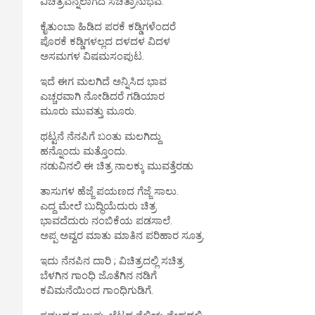
ವಿಚಿತ್ರವೆನ್ನಲಾಗದ ಸಚಿತ್ರಾನುಭವ.
ಕೈತುಂಬಾ ಹಿಡಿದ ಪರಕೆ ಕಡ್ಡಿಗಳೆಂದರೆ
ಪೊರಕೆ ಕಡ್ಡಿಗಳಲ್ಲದ ದಳದಳ ವಿದಳ
ಅಸಮಗಳ ವಿಷಮಸಂಪುಟ.
ಇದೆ ಈಗ ಮಲಗಿದೆ ಅನ್ನಿಸಿದ ಭಾವ
ಎಚ್ಚರವಾಗಿ ನೋಡಿದರೆ ಗಡಿಯಾರ
ಮೂರು ಮುವತ್ತು ಮೂರು.
ಥಟ್ಟನೆ ನೆನಪಿಗೆ ಬಂತು ಮಲಗಿದ್ದು
ಹನ್ನೊಂದು ಮತ್ತೊಂದು.
ನಡುವಿನಲಿ ಈ ಚಿತ್ರ ನಾಲಕ್ಕು ಮುವತ್ತೆರಡು
ತಾಸುಗಳ ಹೆಜ್ಜೆ ಪಯಣದ ಗೆಜ್ಜೆ ಸಾಲು.
ಎದ್ದ ಮೇಲೆ ಬುದ್ಧಿಯೆದುರು ಚಿತ್ರ
ಭಾವದೆದುರು ನಂಬಿಕೆಯ ಪಡಸಾಲೆ.
ಅಪ್ಪ ಅವ್ವರ ಮಾತು ಮಾತಿನ ಪರಿಹಾರ ಸೂತ್ರ.
ಇದು ನೆನಪಿನ ದಾರಿ ; ವಿಚಿತ್ರದಲ್ಲಿ ಸಚಿತ್ರ
ಬೆಳಗಿನ ಗಾಂಧಿ ಜೊತೆಗಿನ ನಡಿಗೆ
ಕವಿಮನೆಯಿಂದ ಗಾಂಧಿಗುಡಿಗೆ.