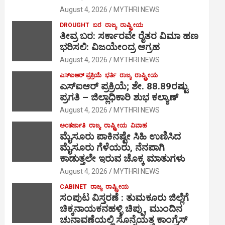
August 4, 2026
MYTHRI NEWS
DROUGHT
ಬರ
ರಾಜ್ಯ
ರಾಷ್ಟ್ರೀಯ
ತೀವ್ರ ಬರ: ಸರ್ಕಾರವೇ ರೈತರ ವಿಮಾ ಹಣ
ಭರಿಸಲಿ: ವಿಜಯೇಂದ್ರ ಆಗ್ರಹ
August 4, 2026
MYTHRI NEWS
ಎಸ್‍ಐಆರ್ ಪ್ರಕ್ರಿಯೆ
ಭರ್ತಿ
ರಾಜ್ಯ
ರಾಷ್ಟ್ರೀಯ
ಎಸ್‍ಐಆರ್ ಪ್ರಕ್ರಿಯೆ; ಶೇ. 88.89ರಷ್ಟು
ಪ್ರಗತಿ – ಜಿಲ್ಲಾಧಿಕಾರಿ ಶುಭ ಕಲ್ಯಾಣ್
August 4, 2026
MYTHRI NEWS
ಅಂತರ್ಜಾತಿ
ರಾಜ್ಯ
ರಾಷ್ಟ್ರೀಯ
ವಿವಾಹ
ಮೈಸೂರು ಪಾಕಿನಷ್ಟೇ ಸಿಹಿ ಉಣಿಸಿದ
ಮೈಸೂರು ಗೆಳೆಯರು, ನೆನಪಾಗಿ
ಕಾಡುತ್ತಲೇ ಇರುವ ಚೊಕ್ಕ ಮಾತುಗಳು
August 4, 2026
MYTHRI NEWS
CABINET
ರಾಜ್ಯ
ರಾಷ್ಟ್ರೀಯ
ಸಂಪುಟ ವಿಸ್ತರಣೆ : ತುಮಕೂರು ಜಿಲ್ಲೆಗೆ
ಚಿಕ್ಕನಾಯಕನಹಳ್ಳಿ ಚಿಪ್ಪು, ಮುಂದಿನ
ಚುನಾವಣೆಯಲ್ಲಿ ಸೊನ್ನೆಯತ್ತ ಕಾಂಗ್ರೆಸ್