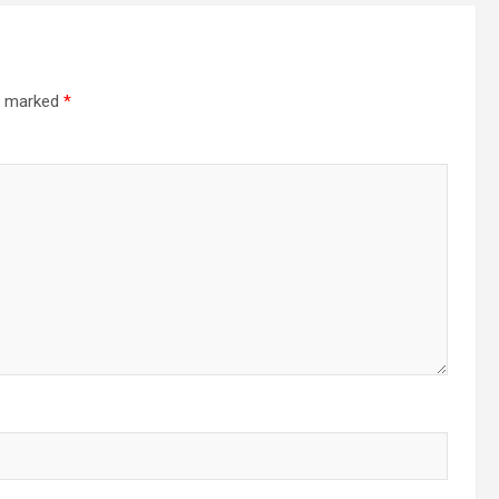
re marked
*