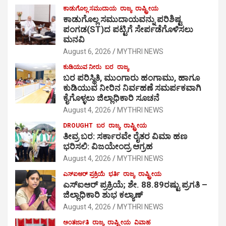
ಕಾಡುಗೊಲ್ಲ ಸಮುದಾಯ
ರಾಜ್ಯ
ರಾಷ್ಟ್ರೀಯ
ಕಾಡುಗೊಲ್ಲ ಸಮುದಾಯವನ್ನು ಪರಿಶಿಷ್ಟ
ಪಂಗಡ(ST)ದ ಪಟ್ಟಿಗೆ ಸೇರ್ಪಡೆಗೊಳಿಸಲು
ಮನವಿ
August 6, 2026
MYTHRI NEWS
ಕುಡಿಯುವ ನೀರು
ಬರ
ರಾಜ್ಯ
ಬರ ಪರಿಸ್ಥಿತಿ, ಮುಂಗಾರು ಹಂಗಾಮು, ಹಾಗೂ
ಕುಡಿಯುವ ನೀರಿನ ನಿರ್ವಹಣೆ ಸಮರ್ಪಕವಾಗಿ
ಕೈಗೊಳ್ಳಲು ಜಿಲ್ಲಾಧಿಕಾರಿ ಸೂಚನೆ
August 4, 2026
MYTHRI NEWS
DROUGHT
ಬರ
ರಾಜ್ಯ
ರಾಷ್ಟ್ರೀಯ
ತೀವ್ರ ಬರ: ಸರ್ಕಾರವೇ ರೈತರ ವಿಮಾ ಹಣ
ಭರಿಸಲಿ: ವಿಜಯೇಂದ್ರ ಆಗ್ರಹ
August 4, 2026
MYTHRI NEWS
ಎಸ್‍ಐಆರ್ ಪ್ರಕ್ರಿಯೆ
ಭರ್ತಿ
ರಾಜ್ಯ
ರಾಷ್ಟ್ರೀಯ
ಎಸ್‍ಐಆರ್ ಪ್ರಕ್ರಿಯೆ; ಶೇ. 88.89ರಷ್ಟು ಪ್ರಗತಿ –
ಜಿಲ್ಲಾಧಿಕಾರಿ ಶುಭ ಕಲ್ಯಾಣ್
August 4, 2026
MYTHRI NEWS
ಅಂತರ್ಜಾತಿ
ರಾಜ್ಯ
ರಾಷ್ಟ್ರೀಯ
ವಿವಾಹ