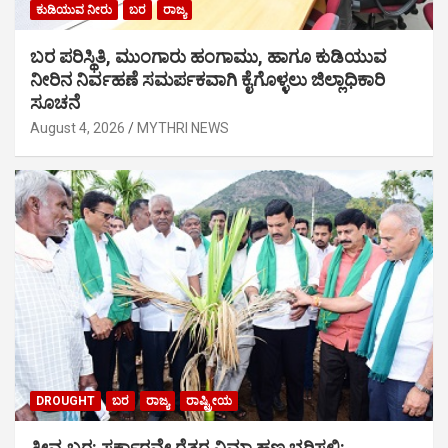
ಕುಡಿಯುವ ನೀರು
ಬರ
ರಾಜ್ಯ
ಬರ ಪರಿಸ್ಥಿತಿ, ಮುಂಗಾರು ಹಂಗಾಮು, ಹಾಗೂ ಕುಡಿಯುವ
ನೀರಿನ ನಿರ್ವಹಣೆ ಸಮರ್ಪಕವಾಗಿ ಕೈಗೊಳ್ಳಲು ಜಿಲ್ಲಾಧಿಕಾರಿ
ಸೂಚನೆ
August 4, 2026
MYTHRI NEWS
DROUGHT
ಬರ
ರಾಜ್ಯ
ರಾಷ್ಟ್ರೀಯ
ತೀವ್ರ ಬರ: ಸರ್ಕಾರವೇ ರೈತರ ವಿಮಾ ಹಣ ಭರಿಸಲಿ: