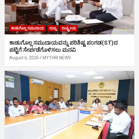
ಕಾಡುಗೊಲ್ಲ ಸಮುದಾಯ
ರಾಜ್ಯ
ರಾಷ್ಟ್ರೀಯ
ಕಾಡುಗೊಲ್ಲ ಸಮುದಾಯವನ್ನು ಪರಿಶಿಷ್ಟ ಪಂಗಡ(ST)ದ
ಪಟ್ಟಿಗೆ ಸೇರ್ಪಡೆಗೊಳಿಸಲು ಮನವಿ
August 6, 2026
MYTHRI NEWS