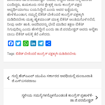
ಬಂದಿದ್ದರು, ತುಮಕೂರು ನಗರ ಕ್ಷೇತ್ರಕ್ಕೆ ನಾನು ಕಾಂಗ್ರೆಸ್ ಪಕ್ಷದ
ಅಭ್ಯರ್ಥಿಯಾಗಲು ಬಯಸಿದ್ದೇನೆ ಎಂದು ಅವರ ಇಚ್ಛೆಯನ್ನು
ಹೇಳಿಕೊಂಡಾಗ, ನಮ್ಮಲ್ಲಿ ಟಿಕೆಟ್ ಬೇಕೆಂದರೆ ಕಾಂಗ್ರೆಸ್ ಪಕ್ಷಕ್ಕಾಗಿ
ದುಡಿದಿರಬೇಕು ಮತ್ತು ಹೈಕಮಾಂಡ್ ಮಾತ್ರ ಟಿಕೆಟ್ ಅಂತಿಮಗೊಳಿಸಲಿದೆ,
ನೀವು ಅರ್ಜಿ ಹಾಕಿ, ಅವರಿವರನ್ನು ಭೇಟಿ ಮಾಡಿದ ತಕ್ಷಣ ಟಿಕೆಟ್
ಸಿಗುವುದಿಲ್ಲ ಎಂದು ಹೇಳಿದ್ದೇನೆ ಎಂದು ಡಾ.ಜಿ.ಪರಮೇಶ್ವರ್ ಅವರು ಆಟ್ಟಿಕಾ
ಬಾಬು ಟಿಕೆಟ್ ಆಟಕ್ಕೆ ತೆರೆ ಎಳೆದರು.
F
T
W
L
T
S
a
w
h
i
e
h
Tags:
ಟಿಕೆಟ್ ಬೇಕೆಂದರೆ ಕಾಂಗ್ರೆಸ್ ಪಕ್ಷಕ್ಕಾಗಿ ದುಡಿದಿರಬೇಕು
c
i
a
n
l
a
e
t
t
k
e
r
b
t
s
e
g
e
Post
o
e
A
d
r
ಗುಬ್ಬಿ ಹೆಚ್‍ಎಎಲ್ ಯುಪಿಎ ಸರ್ಕಾರದ ಅವಧಿಯಲ್ಲಿ ಮಂಜೂರಾತಿ:
o
r
p
I
a
navigation
ಜಿ.ಎಸ್.ಬಸವರಾಜು
k
p
n
m
ಸ್ಥಳೀಯ ಸಮಸ್ಯೆಗಳನ್ನೊಳಗೊಂಡಂತೆ ಕಾಂಗ್ರೆಸ್ ಪ್ರಣಾಳಿಕೆ-
ಡಾ.ಜಿ.ಪರಮೇಶ್ವರ್