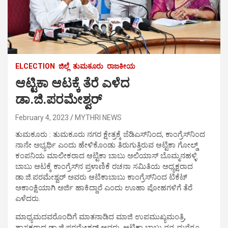
ELCECTION
ಜಿಲ್ಲೆ
ತುಮಕೂರು
ರಾಜಕೀಯ
ಆಟ್ಟಿಕಾ ಆಟಕ್ಕೆ ತೆರೆ ಎಳೆದ
ಡಾ.ಜಿ.ಪರಮೇಶ್ವರ್
February 4, 2023
MYTHRI NEWS
ತುಮಕೂರು : ತುಮಕೂರು ನಗರ ಕ್ಷೇತ್ರಕ್ಕೆ ಜೆಡಿಎಸ್‍ನಿಂದ, ಕಾಂಗ್ರೆಸ್‍ನಿಂದ
ನಾನೇ ಅಭ್ಯರ್ಥಿ ಎಂದು ಹೇಳಿಕೊಂಡು ತಿರುಗುತ್ತಿರುವ ಆಟ್ಟಿಕಾ ಗೋಲ್ಡ್
ಕಂಪನಿಯ ಮಾಲೀಕರಾದ ಆಟ್ಟಿಕಾ ಬಾಬು ಅಲಿಯಾಸ್ ಬೊಮ್ಮನಹಳ್ಳಿ
ಬಾಬು ಆಟಕ್ಕೆ ಕಾಂಗ್ರೆಸ್‍ನ ಪ್ರಳಾಣಿಕೆ ರಚನಾ ಸಮಿತಿಯ ಅಧ್ಯಕ್ಷರಾದ
ಡಾ.ಜಿ.ಪರಮೇಶ್ವರ್ ಅವರು ಆಟಿಕಾಬಾಬು ಕಾಂಗ್ರೆಸ್‍ನಿಂದ ಟಿಕೆಟ್
ಅಕಾಂಕ್ಷಿಯಾಗಿ ಅರ್ಜಿ ಹಾಕಿದ್ದಾರೆ ಎಂದು ಊಹಾ ಪೋಹಗಳಿಗೆ ತೆರೆ
ಎಳೆದರು.
ಮಾಧ್ಯಮದವರೊಂದಿಗೆ ಮಾತನಾಡಿದ ಮಾಜಿ ಉಪಮುಖ್ಯಮಂತ್ರಿ,
ಶಾಸಕರಾದ ಡಾ.ಜಿ.ಪರಮೇಶ್ವರ್ ಅವರು, ಆಟ್ಟಿಕಾ ಬಾಬು ನನ್ನ ಮನೆಗೂ