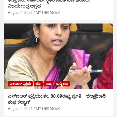
ವಿಜಯೇಂದ್ರ ಆಗ್ರಹ
August 4, 2026
MYTHRI NEWS
ಎಸ್‍ಐಆರ್ ಪ್ರಕ್ರಿಯೆ
ಭರ್ತಿ
ರಾಜ್ಯ
ರಾಷ್ಟ್ರೀಯ
ಎಸ್‍ಐಆರ್ ಪ್ರಕ್ರಿಯೆ; ಶೇ. 88.89ರಷ್ಟು ಪ್ರಗತಿ – ಜಿಲ್ಲಾಧಿಕಾರಿ
ಶುಭ ಕಲ್ಯಾಣ್
August 4, 2026
MYTHRI NEWS