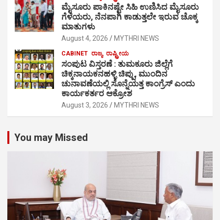
ಮೈಸೂರು ಪಾಕಿನಷ್ಟೇ ಸಿಹಿ ಉಣಿಸಿದ ಮೈಸೂರು
ಗೆಳೆಯರು, ನೆನಪಾಗಿ ಕಾಡುತ್ತಲೇ ಇರುವ ಚೊಕ್ಕ
ಮಾತುಗಳು
August 4, 2026
MYTHRI NEWS
CABINET
ರಾಜ್ಯ
ರಾಷ್ಟ್ರೀಯ
ಸಂಪುಟ ವಿಸ್ತರಣೆ : ತುಮಕೂರು ಜಿಲ್ಲೆಗೆ
ಚಿಕ್ಕನಾಯಕನಹಳ್ಳಿ ಚಿಪ್ಪು, ಮುಂದಿನ
ಚುನಾವಣೆಯಲ್ಲಿ ಸೊನ್ನೆಯತ್ತ ಕಾಂಗ್ರೆಸ್ ಎಂದು
ಕಾರ್ಯಕರ್ತರ ಆಕ್ರೋಶ
August 3, 2026
MYTHRI NEWS
You may Missed