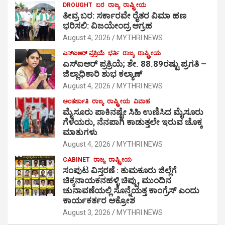
DROUGHT
ಬರ
ರಾಜ್ಯ
ರಾಷ್ಟ್ರೀಯ
ತೀವ್ರ ಬರ: ಸರ್ಕಾರವೇ ರೈತರ ವಿಮಾ ಹಣ
ಭರಿಸಲಿ: ವಿಜಯೇಂದ್ರ ಆಗ್ರಹ
August 4, 2026
MYTHRI NEWS
ಎಸ್‍ಐಆರ್ ಪ್ರಕ್ರಿಯೆ
ಭರ್ತಿ
ರಾಜ್ಯ
ರಾಷ್ಟ್ರೀಯ
ಎಸ್‍ಐಆರ್ ಪ್ರಕ್ರಿಯೆ; ಶೇ. 88.89ರಷ್ಟು ಪ್ರಗತಿ –
ಜಿಲ್ಲಾಧಿಕಾರಿ ಶುಭ ಕಲ್ಯಾಣ್
August 4, 2026
MYTHRI NEWS
ಅಂತರ್ಜಾತಿ
ರಾಜ್ಯ
ರಾಷ್ಟ್ರೀಯ
ವಿವಾಹ
ಮೈಸೂರು ಪಾಕಿನಷ್ಟೇ ಸಿಹಿ ಉಣಿಸಿದ ಮೈಸೂರು
ಗೆಳೆಯರು, ನೆನಪಾಗಿ ಕಾಡುತ್ತಲೇ ಇರುವ ಚೊಕ್ಕ
ಮಾತುಗಳು
August 4, 2026
MYTHRI NEWS
CABINET
ರಾಜ್ಯ
ರಾಷ್ಟ್ರೀಯ
ಸಂಪುಟ ವಿಸ್ತರಣೆ : ತುಮಕೂರು ಜಿಲ್ಲೆಗೆ
ಚಿಕ್ಕನಾಯಕನಹಳ್ಳಿ ಚಿಪ್ಪು, ಮುಂದಿನ
ಚುನಾವಣೆಯಲ್ಲಿ ಸೊನ್ನೆಯತ್ತ ಕಾಂಗ್ರೆಸ್ ಎಂದು
ಕಾರ್ಯಕರ್ತರ ಆಕ್ರೋಶ
August 3, 2026
MYTHRI NEWS