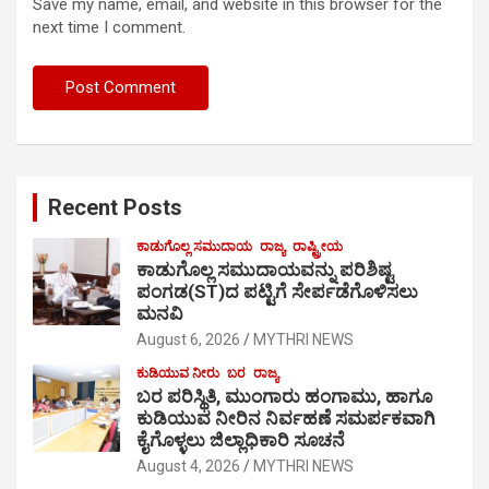
Save my name, email, and website in this browser for the
next time I comment.
Recent Posts
ಕಾಡುಗೊಲ್ಲ ಸಮುದಾಯ
ರಾಜ್ಯ
ರಾಷ್ಟ್ರೀಯ
ಕಾಡುಗೊಲ್ಲ ಸಮುದಾಯವನ್ನು ಪರಿಶಿಷ್ಟ
ಪಂಗಡ(ST)ದ ಪಟ್ಟಿಗೆ ಸೇರ್ಪಡೆಗೊಳಿಸಲು
ಮನವಿ
August 6, 2026
MYTHRI NEWS
ಕುಡಿಯುವ ನೀರು
ಬರ
ರಾಜ್ಯ
ಬರ ಪರಿಸ್ಥಿತಿ, ಮುಂಗಾರು ಹಂಗಾಮು, ಹಾಗೂ
ಕುಡಿಯುವ ನೀರಿನ ನಿರ್ವಹಣೆ ಸಮರ್ಪಕವಾಗಿ
ಕೈಗೊಳ್ಳಲು ಜಿಲ್ಲಾಧಿಕಾರಿ ಸೂಚನೆ
August 4, 2026
MYTHRI NEWS