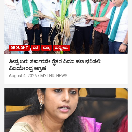
DROUGHT
ಬರ
ರಾಜ್ಯ
ರಾಷ್ಟ್ರೀಯ
ತೀವ್ರ ಬರ: ಸರ್ಕಾರವೇ ರೈತರ ವಿಮಾ ಹಣ ಭರಿಸಲಿ:
ವಿಜಯೇಂದ್ರ ಆಗ್ರಹ
August 4, 2026
MYTHRI NEWS