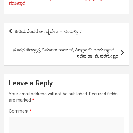
e
t
t
k
e
r
ಮಾಡಿದ್ದಾರೆ
b
t
s
e
g
e
o
e
A
d
r
o
r
p
I
a
Post
k
p
n
m
ಹಿರಿಯರೆಂದರೆ ಅಸಡ್ಡೆ ಬೇಡ – ನೂರುನ್ನೀಸ
navigation
ನೂತನ ಜಿಲ್ಲಾಸ್ಪತ್ರೆ ನಿರ್ಮಾಣ ಕಾರ್ಯಕ್ಕೆ ಶೀಘ್ರದಲ್ಲೇ ಶಂಕುಸ್ಥಾಪನೆ –
ಸಚಿವ ಡಾ: ಜಿ. ಪರಮೇಶ್ವರ
Leave a Reply
Your email address will not be published.
Required fields
are marked
*
Comment
*