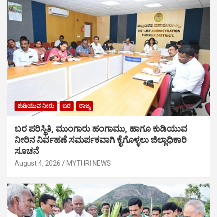
ಕುಡಿಯುವ ನೀರು
ಬರ
ರಾಜ್ಯ
ಬರ ಪರಿಸ್ಥಿತಿ, ಮುಂಗಾರು ಹಂಗಾಮು, ಹಾಗೂ ಕುಡಿಯುವ
ನೀರಿನ ನಿರ್ವಹಣೆ ಸಮರ್ಪಕವಾಗಿ ಕೈಗೊಳ್ಳಲು ಜಿಲ್ಲಾಧಿಕಾರಿ
ಸೂಚನೆ
August 4, 2026
MYTHRI NEWS