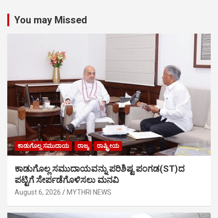
You may Missed
ಕಾಡುಗೊಲ್ಲ ಸಮುದಾಯ
ರಾಜ್ಯ
ರಾಷ್ಟ್ರೀಯ
ಕಾಡುಗೊಲ್ಲ ಸಮುದಾಯವನ್ನು ಪರಿಶಿಷ್ಟ ಪಂಗಡ(ST)ದ
ಪಟ್ಟಿಗೆ ಸೇರ್ಪಡೆಗೊಳಿಸಲು ಮನವಿ
August 6, 2026
MYTHRI NEWS