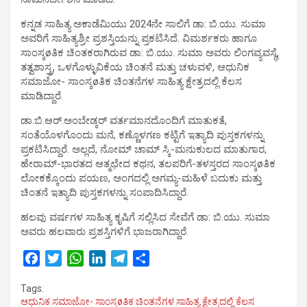
ಕನ್ನಡ ಸಾಹಿತ್ಯ ಅಕಾಡೆಮಿಯು 2024ನೇ ಸಾಲಿಗೆ ಡಾ: ಬಿ.ಯು. ಸುಮಾ
ಅವರಿಗೆ ಸಾಹಿತ್ಯಶ್ರೀ ಪ್ರಶಸ್ತಿಯನ್ನು ಪ್ರಕಟಿಸಿದೆ. ವಿಮರ್ಶಕರು ಹಾಗೂ
ಸಾಂಸ್ಕøತಿಕ ಚಿಂತಕರಾಗಿರುವ ಡಾ: ಬಿ.ಯು. ಸುಮಾ ಅವರು ಲಿಂಗವ್ಯವಸ್ಥೆ,
ತತ್ವಶಾಸ್ತ್ರ, ಒಳಗೊಳ್ಳುವಿಕೆಯ ಚಿಂತನೆ ಮತ್ತು ಚಳುವಳಿ, ಆಧುನಿಕ
ಸಮಾಜೋ- ಸಾಂಸ್ಕøತಿಕ ಚಿಂತನೆಗಳ ಸಾಹಿತ್ಯ ಕ್ಷೇತ್ರದಲ್ಲಿ ಕೆಲಸ
ಮಾಡಿದ್ದಾರೆ.
ಡಾ.ಬಿ.ಆರ್.ಅಂಬೇಡ್ಕರ್ ವರ್ತಮಾನದೊಂದಿಗೆ ಮಾತುಕತೆ,
ಸಂತೆಯೊಳಗೊಂದು ಮನೆ, ಕಣ್ಣೊಳಗಣ ಕಟ್ಟಿಗೆ ಇತ್ಯಾದಿ ಪುಸ್ತಕಗಳನ್ನು
ಪ್ರಕಟಿಸಿದ್ದಾರೆ. ಅಲ್ಲದೆ, ನೋಮ್ ಚಾಮ್ ಸ್ಕಿ-ಮನುಕುಲದ ಮಾತುಗಾರ,
ಹೇರಾಮ್-ಭಾರತದ ಆತ್ಮಛೇದ ಕಥನ, ತಲಪರಿಗೆ-ತಳಸ್ತರದ ಸಾಂಸ್ಕøತಿಕ
ಲೋಕಕ್ಕೊಂದು ಪಯಣ, ಅಂಗದಲ್ಲಿ ಅಗಮ್ಯ-ಮಹಿಳೆ ಬದುಕು ಮತ್ತು
ಚಿಂತನೆ ಇತ್ಯಾದಿ ಪುಸ್ತಕಗಳನ್ನು ಸಂಪಾದಿಸಿದ್ದಾರೆ.
ಹಲವು ವರ್ಷಗಳ ಸಾಹಿತ್ಯ ಕೃಷಿಗೆ ಸಲ್ಲಿಸಿದ ಸೇವೆಗೆ ಡಾ: ಬಿ.ಯು. ಸುಮಾ
ಅವರು ಹಲವಾರು ಪ್ರಶಸ್ತಿಗಳಿಗೆ ಭಾಜರಾಗಿದ್ದಾರೆ.
F
T
W
L
T
S
a
w
h
i
e
h
Tags:
c
i
a
n
l
a
ಆಧುನಿಕ ಸಮಾಜೋ- ಸಾಂಸ್ಕøತಿಕ ಚಿಂತನೆಗಳ ಸಾಹಿತ್ಯ ಕ್ಷೇತ್ರದಲ್ಲಿ ಕೆಲಸ