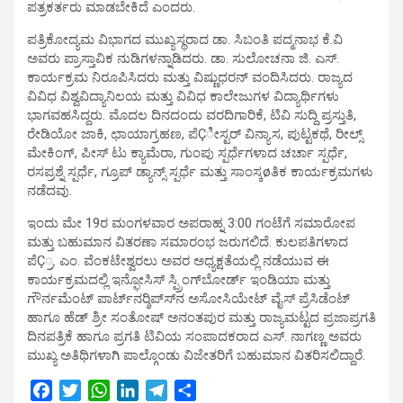
ಪತ್ರಕರ್ತರು ಮಾಡಬೇಕಿದೆ ಎಂದರು.
ಪತ್ರಿಕೋದ್ಯಮ ವಿಭಾಗದ ಮುಖ್ಯಸ್ಥರಾದ ಡಾ. ಸಿಬಂತಿ ಪದ್ಮನಾಭ ಕೆ.ವಿ
ಅವರು ಪ್ರಾಸ್ತಾವಿಕ ನುಡಿಗಳನ್ನಾಡಿದರು. ಡಾ. ಸುಲೋಚನಾ ಜಿ. ಎಸ್.
ಕಾರ್ಯಕ್ರಮ ನಿರೂಪಿಸಿದರು ಮತ್ತು ವಿಷ್ಣುಧರನ್ ವಂದಿಸಿದರು. ರಾಜ್ಯದ
ವಿವಿಧ ವಿಶ್ವವಿದ್ಯಾನಿಲಯ ಮತ್ತು ವಿವಿಧ ಕಾಲೇಜುಗಳ ವಿದ್ಯಾರ್ಥಿಗಳು
ಭಾಗವಹಸಿದ್ದರು. ಮೊದಲ ದಿನದಂದು ವರದಿಗಾರಿಕೆ, ಟಿವಿ ಸುದ್ದಿ ಪ್ರಸ್ತುತಿ,
ರೇಡಿಯೋ ಜಾಕಿ, ಛಾಯಾಗ್ರಹಣ, ಪೆÇೀಸ್ಟರ್ ವಿನ್ಯಾಸ, ಪುಟ್ಟಕಥೆ, ರೀಲ್ಸ್
ಮೇಕಿಂಗ್, ಪೀಸ್ ಟು ಕ್ಯಾಮೆರಾ, ಗುಂಪು ಸ್ಪರ್ಧೆಗಳಾದ ಚರ್ಚಾ ಸ್ಪರ್ಧೆ,
ರಸಪ್ರಶ್ನೆ ಸ್ಪರ್ಧೆ, ಗ್ರೂಪ್ ಡ್ಯಾನ್ಸ್ ಸ್ಪರ್ಧೆ ಮತ್ತು ಸಾಂಸ್ಕøತಿಕ ಕಾರ್ಯಕ್ರಮಗಳು
ನಡೆದವು.
ಇಂದು ಮೇ 19ರ ಮಂಗಳವಾರ ಅಪರಾಹ್ನ 3:00 ಗಂಟೆಗೆ ಸಮಾರೋಪ
ಮತ್ತು ಬಹುಮಾನ ವಿತರಣಾ ಸಮಾರಂಭ ಜರುಗಲಿದೆ. ಕುಲಪತಿಗಳಾದ
ಪೆÇ್ರ. ಎಂ. ವೆಂಕಟೇಶ್ವರಲು ಅವರ ಅಧ್ಯಕ್ಷತೆಯಲ್ಲಿ ನಡೆಯುವ ಈ
ಕಾರ್ಯಕ್ರಮದಲ್ಲಿ ಇನ್ಫೋಸಿಸ್ ಸ್ಪ್ರಿಂಗ್‍ಬೋರ್ಡ್ ಇಂಡಿಯಾ ಮತ್ತು
ಗೌರ್ನಮೆಂಟ್ ಪಾರ್ಟ್‍ನರ್‍ಶಿಪ್ಸ್‍ನ ಅಸೋಸಿಯೇಟ್ ವೈಸ್ ಪ್ರೆಸಿಡೆಂಟ್
ಹಾಗೂ ಹೆಡ್ ಶ್ರೀ ಸಂತೋಷ್ ಅನಂತಪುರ ಮತ್ತು ರಾಜ್ಯಮಟ್ಟದ ಪ್ರಜಾಪ್ರಗತಿ
ದಿನಪತ್ರಿಕೆ ಹಾಗೂ ಪ್ರಗತಿ ಟಿವಿಯ ಸಂಪಾದಕರಾದ ಎಸ್. ನಾಗಣ್ಣ ಅವರು
ಮುಖ್ಯ ಅತಿಥಿಗಳಾಗಿ ಪಾಲ್ಗೊಂಡು ವಿಜೇತರಿಗೆ ಬಹುಮಾನ ವಿತರಿಸಲಿದ್ದಾರೆ.
F
T
W
L
T
S