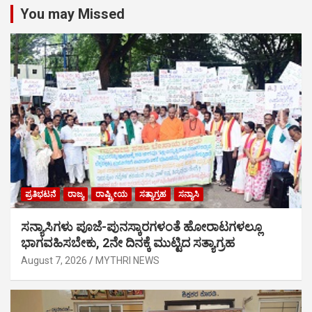
You may Missed
ಪ್ರತಿಭಟನೆ
ರಾಜ್ಯ
ರಾಷ್ಟ್ರೀಯ
ಸತ್ಯಾಗ್ರಹ
ಸನ್ಯಾಸಿ
ಸನ್ಯಾಸಿಗಳು ಪೂಜೆ-ಪುನಸ್ಕಾರಗಳಂತೆ ಹೋರಾಟಗಳಲ್ಲೂ
ಭಾಗವಹಿಸಬೇಕು, 2ನೇ ದಿನಕ್ಕೆ ಮುಟ್ಟಿದ ಸತ್ಯಾಗ್ರಹ
August 7, 2026
MYTHRI NEWS