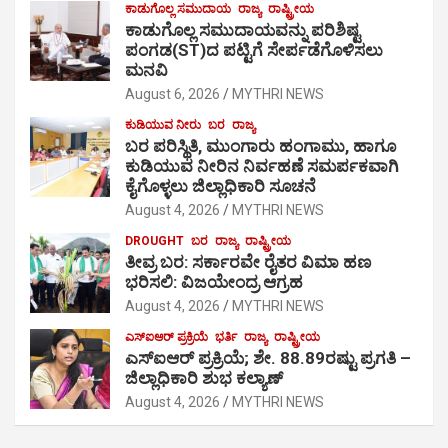
ಕಾಡುಗೊಲ್ಲ ಸಮುದಾಯ
ರಾಜ್ಯ
ರಾಷ್ಟ್ರೀಯ
ಕಾಡುಗೊಲ್ಲ ಸಮುದಾಯವನ್ನು ಪರಿಶಿಷ್ಟ
ಪಂಗಡ(ST)ದ ಪಟ್ಟಿಗೆ ಸೇರ್ಪಡೆಗೊಳಿಸಲು
ಮನವಿ
August 6, 2026
MYTHRI NEWS
ಕುಡಿಯುವ ನೀರು
ಬರ
ರಾಜ್ಯ
ಬರ ಪರಿಸ್ಥಿತಿ, ಮುಂಗಾರು ಹಂಗಾಮು, ಹಾಗೂ
ಕುಡಿಯುವ ನೀರಿನ ನಿರ್ವಹಣೆ ಸಮರ್ಪಕವಾಗಿ
ಕೈಗೊಳ್ಳಲು ಜಿಲ್ಲಾಧಿಕಾರಿ ಸೂಚನೆ
August 4, 2026
MYTHRI NEWS
DROUGHT
ಬರ
ರಾಜ್ಯ
ರಾಷ್ಟ್ರೀಯ
ತೀವ್ರ ಬರ: ಸರ್ಕಾರವೇ ರೈತರ ವಿಮಾ ಹಣ
ಭರಿಸಲಿ: ವಿಜಯೇಂದ್ರ ಆಗ್ರಹ
August 4, 2026
MYTHRI NEWS
ಎಸ್‍ಐಆರ್ ಪ್ರಕ್ರಿಯೆ
ಭರ್ತಿ
ರಾಜ್ಯ
ರಾಷ್ಟ್ರೀಯ
ಎಸ್‍ಐಆರ್ ಪ್ರಕ್ರಿಯೆ; ಶೇ. 88.89ರಷ್ಟು ಪ್ರಗತಿ –
ಜಿಲ್ಲಾಧಿಕಾರಿ ಶುಭ ಕಲ್ಯಾಣ್
August 4, 2026
MYTHRI NEWS