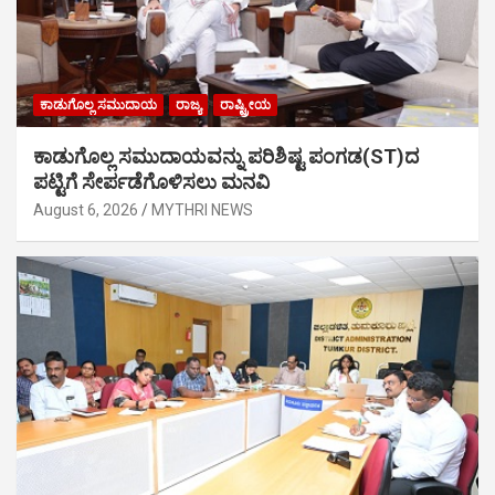
ಕಾಡುಗೊಲ್ಲ ಸಮುದಾಯ
ರಾಜ್ಯ
ರಾಷ್ಟ್ರೀಯ
ಕಾಡುಗೊಲ್ಲ ಸಮುದಾಯವನ್ನು ಪರಿಶಿಷ್ಟ ಪಂಗಡ(ST)ದ
ಪಟ್ಟಿಗೆ ಸೇರ್ಪಡೆಗೊಳಿಸಲು ಮನವಿ
August 6, 2026
MYTHRI NEWS