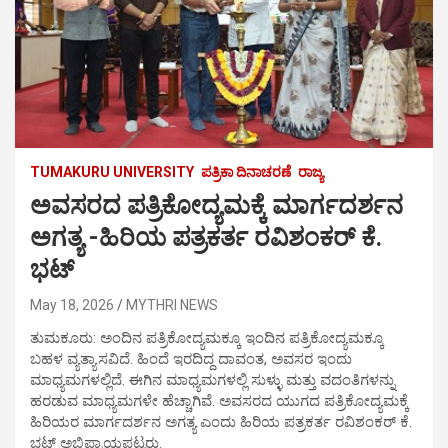
TUMAKURU UNIVERSITY
ಪತ್ರಿಕಾ ದಿನಾಚರಣೆ
ರಾಜ್ಯ
ಅವಸರದ ಪತ್ರಿಕೋದ್ಯಮಕ್ಕೆ ಮಾರ್ಗದರ್ಶನ
ಅಗತ್ಯ -ಹಿರಿಯ ಪತ್ರಕರ್ತ ರವಿಶಂಕರ್ ಕೆ.
ಭಟ್
May 18, 2026
MYTHRI NEWS
ತುಮಕೂರು: ಅಂದಿನ ಪತ್ರಿಕೋದ್ಯಮಕ್ಕೂ ಇಂದಿನ ಪತ್ರಿಕೋದ್ಯಮಕ್ಕೂ
ಬಹಳ ವ್ಯತ್ಯಾಸವಿದೆ. ಹಿಂದೆ ಇರದಿದ್ದ ದಾವಂತ, ಅವಸರ ಇಂದು
ಮಾಧ್ಯಮಗಳಲ್ಲಿದೆ. ಈಗಿನ ಮಾಧ್ಯಮಗಳಲ್ಲಿ ಸುಳ್ಳು ಮತ್ತು ವದಂತಿಗಳನ್ನು
ಹರಡುವ ಮಾಧ್ಯಮಗಳೇ ಹೆಚ್ಚಾಗಿವೆ. ಅವಸರದ ಯುಗದ ಪತ್ರಿಕೋದ್ಯಮಕ್ಕೆ
ಹಿರಿಯರ ಮಾರ್ಗದರ್ಶನ ಅಗತ್ಯ ಎಂದು ಹಿರಿಯ ಪತ್ರಕರ್ತ ರವಿಶಂಕರ್ ಕೆ.
ಭಟ್ ಅಭಿಪ್ರಾಯಪಟ್ಟರು.