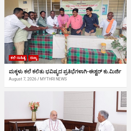
ಕಲೆ-ಸಾಹಿತ್ಯ
ರಾಜ್ಯ
ಮಕ್ಕಳು ಕಲೆ ಕಲಿತು ಭವಿಷ್ಯದ ಪ್ರತಿಭೆಗಳಾಗಿ-ಈಶ್ವರ್ ಕು.ಮಿರ್ಜಿ
August 7, 2026
MYTHRI NEWS