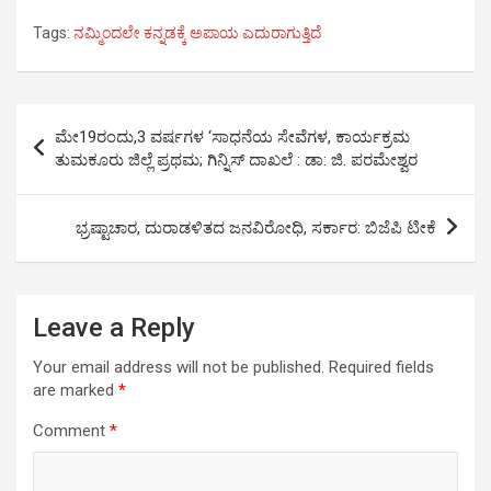
a
w
h
i
e
h
Tags:
ನಮ್ಮಿಂದಲೇ ಕನ್ನಡಕ್ಕೆ ಅಪಾಯ ಎದುರಾಗುತ್ತಿದೆ
c
i
a
n
l
a
e
t
t
k
e
r
b
t
s
e
g
e
Post
o
e
A
d
r
ಮೇ19ರಂದು,3 ವರ್ಷಗಳ ‘ಸಾಧನೆಯ ಸೇವೆಗಳ, ಕಾರ್ಯಕ್ರಮ
o
r
p
I
a
navigation
ತುಮಕೂರು ಜಿಲ್ಲೆ ಪ್ರಥಮ; ಗಿನ್ನಿಸ್ ದಾಖಲೆ : ಡಾ: ಜಿ. ಪರಮೇಶ್ವರ
k
p
n
m
ಭ್ರಷ್ಟಾಚಾರ, ದುರಾಡಳಿತದ ಜನವಿರೋಧಿ, ಸರ್ಕಾರ: ಬಿಜೆಪಿ ಟೀಕೆ
Leave a Reply
Your email address will not be published.
Required fields
are marked
*
Comment
*