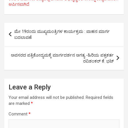
e
t
t
k
e
r
ಅರ್ಪಿಸಲಾಗಿದೆ
b
t
s
e
g
e
o
e
A
d
r
o
r
p
I
a
Post
k
p
n
m
ಮೇ 19ರಂದು ಮುಖ್ಯಮಂತ್ರಿಗಳ ಕಾರ್ಯಕ್ರಮ : ವಾಹನ ಮಾರ್ಗ
navigation
ಬದಲಾವಣೆ
ಅವಸರದ ಪತ್ರಿಕೋದ್ಯಮಕ್ಕೆ ಮಾರ್ಗದರ್ಶನ ಅಗತ್ಯ -ಹಿರಿಯ ಪತ್ರಕರ್ತ
ರವಿಶಂಕರ್ ಕೆ. ಭಟ್
Leave a Reply
Your email address will not be published.
Required fields
are marked
*
Comment
*