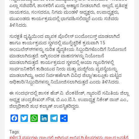
ಎಲ್ಲಾ ಸಚಿವರಿಗೆ, ಶಾಸಕರಿಗೆ ಖುದ್ದು ಆಹ್ವಾನ ನೀಡಲಾಗಿದೆ. ಅಲ್ಲದೆ, ಪ್ರತಿಪಕ್ಷ
ನಾಯಕರೂ, ಸಂಸದರೂ, ನಿಗಮ ಮಂಡಳಿ ಅಧ್ಯಕ್ಷರು, ಉಪಾಧ್ಯಕ್ಷರು,
ಮುಖಂಡರು ಕಾರ್ಯಕ್ರಮದಲ್ಲಿ ಭಾಗವಹಿಸಲಿದ್ದಾರೆ ಎಂದು ಸಚಿವರು
ತಿಳಿಸಿದರು.
ಸುರಕ್ಷತೆ ದೃಷ್ಟಿಯಿಂದ ವ್ಯಾಪಕ ಪೊಲೀಸ್ ಬಂದೋಬಸ್ತ್ ಮಾಡಲಾಗಿದೆ
ಹಾಗೂ ಕಾರ್ಯಕ್ರಮದ ಸ್ಥಳದಲ್ಲಿ ಮುನ್ನೆಚ್ಚರಿಕೆ ಕ್ರಮವಾಗಿ 15
ಅಂಬುಲೆನ್ಸ್‍ಗಳನ್ನು ನುರಿತ ವೈದ್ಯಕೀಯ ಸಿಬ್ಬಂದಿಗಳೊಂದಿಗೆ ನಿಯೋಜನೆ
ಮಾಡಲಾಗಿರುತ್ತದೆ. ಅಗ್ನಿನಂದಕ ವಾಹನಗಳನ್ನು ನಿಯೋಜನೆ
ಮಾಡಲಾಗಿರುತ್ತದೆ. ಕಾರ್ಯಕ್ರಮದ ಸ್ಥಳದಲ್ಲಿ ಆಯಾ ಗ್ಯಾಲರಿಗಳಲ್ಲಿ
ಸಾರ್ವಜನಿಕರಿಗೆ ಕುಡಿಯುವ ನೀರು ಮತ್ತು ಮಜ್ಜಿಗೆಯ ವ್ಯವಸ್ಥೆಯನ್ನು
ಮಾಡಲಾಗಿದ್ದು, ಅದರ ನಿರ್ವಹಣೆಗಾಗಿ ವಿವಿಧ ಜಿಲ್ಲಾ/ತಾಲ್ಲೂಕು ಮಟ್ಟದ
ಅಧಿಕಾರಿ/ಸಿಬ್ಬಂದಿಗಳನ್ನು ನಿಯೋಜಿಸಲಾಗಿರುತ್ತದೆ ಎಂದು ತಿಳಿಸಿದರು.
ಈ ಸಂದರ್ಭದಲ್ಲಿ ಶಾಸಕ ಹೆಚ್.ವಿ. ವೆಂಕಟೇಶ್, ಗ್ಯಾರಂಟಿ ಸಮಿತಿಯ ಜಿಲ್ಲಾ
ಅಧ್ಯಕ್ಷ ಚಂದ್ರಶೇಖರ್ ಗೌಡ, ಬಿ.ಎಂ.ಟಿ.ಸಿ. ಉಪಾಧ್ಯಕ್ಷ ನಿಕೇತ್ ರಾಜ್ ಎಂ.,
ಜಿಲ್ಲಾಧಿಕಾರಿ ಶುಭ ಕಲ್ಯಾಣ್ ಉಪಸ್ಥಿತರಿದ್ದರು.
F
T
W
L
T
S
a
w
h
i
e
h
Tags:
c
i
a
n
l
a
ಕಳೆದ 3 ವರ್ಷಗಳು ರಾಜ್ಯದಲ್ಲಿ ಆಗಿರುವ ಅಭಿವೃದ್ಧಿ ಕೆಲಸಗಳನ್ನು ರಾಜ್ಯದ ಜನತೆಗೆ