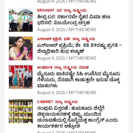
August 4, 2026
MYTHRI NEWS
DROUGHT
ಬರ
ರಾಜ್ಯ
ರಾಷ್ಟ್ರೀಯ
ತೀವ್ರ ಬರ: ಸರ್ಕಾರವೇ ರೈತರ ವಿಮಾ ಹಣ
ಭರಿಸಲಿ: ವಿಜಯೇಂದ್ರ ಆಗ್ರಹ
August 4, 2026
MYTHRI NEWS
ಎಸ್‍ಐಆರ್ ಪ್ರಕ್ರಿಯೆ
ಭರ್ತಿ
ರಾಜ್ಯ
ರಾಷ್ಟ್ರೀಯ
ಎಸ್‍ಐಆರ್ ಪ್ರಕ್ರಿಯೆ; ಶೇ. 88.89ರಷ್ಟು ಪ್ರಗತಿ –
ಜಿಲ್ಲಾಧಿಕಾರಿ ಶುಭ ಕಲ್ಯಾಣ್
August 4, 2026
MYTHRI NEWS
ಅಂತರ್ಜಾತಿ
ರಾಜ್ಯ
ರಾಷ್ಟ್ರೀಯ
ವಿವಾಹ
ಮೈಸೂರು ಪಾಕಿನಷ್ಟೇ ಸಿಹಿ ಉಣಿಸಿದ ಮೈಸೂರು
ಗೆಳೆಯರು, ನೆನಪಾಗಿ ಕಾಡುತ್ತಲೇ ಇರುವ ಚೊಕ್ಕ
ಮಾತುಗಳು
August 4, 2026
MYTHRI NEWS
CABINET
ರಾಜ್ಯ
ರಾಷ್ಟ್ರೀಯ
ಸಂಪುಟ ವಿಸ್ತರಣೆ : ತುಮಕೂರು ಜಿಲ್ಲೆಗೆ
ಚಿಕ್ಕನಾಯಕನಹಳ್ಳಿ ಚಿಪ್ಪು, ಮುಂದಿನ
ಚುನಾವಣೆಯಲ್ಲಿ ಸೊನ್ನೆಯತ್ತ ಕಾಂಗ್ರೆಸ್ ಎಂದು
ಕಾರ್ಯಕರ್ತರ ಆಕ್ರೋಶ