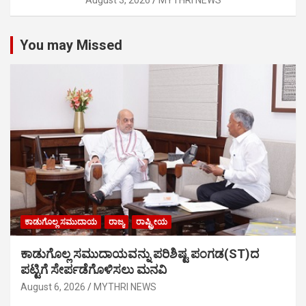
August 3, 2026
MYTHRI NEWS
You may Missed
ಕಾಡುಗೊಲ್ಲ ಸಮುದಾಯ
ರಾಜ್ಯ
ರಾಷ್ಟ್ರೀಯ
ಕಾಡುಗೊಲ್ಲ ಸಮುದಾಯವನ್ನು ಪರಿಶಿಷ್ಟ ಪಂಗಡ(ST)ದ
ಪಟ್ಟಿಗೆ ಸೇರ್ಪಡೆಗೊಳಿಸಲು ಮನವಿ
August 6, 2026
MYTHRI NEWS