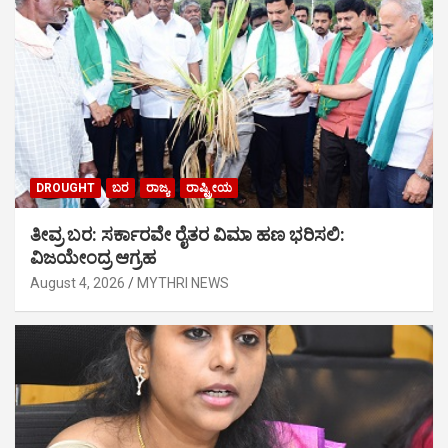
DROUGHT
ಬರ
ರಾಜ್ಯ
ರಾಷ್ಟ್ರೀಯ
ತೀವ್ರ ಬರ: ಸರ್ಕಾರವೇ ರೈತರ ವಿಮಾ ಹಣ ಭರಿಸಲಿ:
ವಿಜಯೇಂದ್ರ ಆಗ್ರಹ
August 4, 2026
MYTHRI NEWS