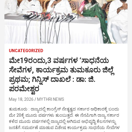
UNCATEGORIZED
ಮೇ19ರಂದು,3 ವರ್ಷಗಳ ‘ಸಾಧನೆಯ
ಸೇವೆಗಳ, ಕಾರ್ಯಕ್ರಮ ತುಮಕೂರು ಜಿಲ್ಲೆ
ಪ್ರಥಮ; ಗಿನ್ನಿಸ್ ದಾಖಲೆ : ಡಾ: ಜಿ.
ಪರಮೇಶ್ವರ
May 18, 2026
MYTHRI NEWS
ತುಮಕೂರು : ರಾಜ್ಯದಲ್ಲಿ ಕಾಂಗ್ರೆಸ್ ನೇತೃತ್ವದ ಸರ್ಕಾರ ಅಧಿಕಾರಕ್ಕೆ ಬಂದು
ಮೇ 20ಕ್ಕೆ ಮೂರು ವರ್ಷಗಳು ತುಂಬುತ್ತದೆ. ಈ ನೆನಪಿಗಾಗಿ ರಾಜ್ಯ ಸರ್ಕಾರ
ಕಳೆದ ಮೂರು ವರ್ಷಗಳಲ್ಲಿ ರಾಜ್ಯದಲ್ಲಿ ಆಗಿರುವ ಅಭಿವೃದ್ಧಿ ಕೆಲಸಗಳನ್ನು
ಜನತೆಗೆ ಸಮರ್ಪಣೆ ಮಾಡುವ ವಿಶೇಷ ಕಾರ್ಯಕ್ರಮ ಸಾಧನೆಯ ಸೇವೆಗಳ