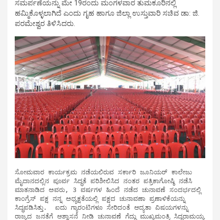
ಸಮರ್ಪಣೆಯನ್ನು ಮೇ 19ರಂದು ಮಂಗಳವಾರ ತುಮಕೂರಿನಲ್ಲಿ
ಹಮ್ಮಿಕೊಳ್ಳಲಾಗಿದೆ ಎಂದು ಗೃಹ ಹಾಗೂ ಜಿಲ್ಲಾ ಉಸ್ತುವಾರಿ ಸಚಿವ ಡಾ: ಜಿ.
ಪರಮೇಶ್ವರ ತಿಳಿಸಿದರು.
ಸೋಮವಾರ ಕಾರ್ಯಕ್ರಮ ನಡೆಯಲಿರುವ ಸರ್ಕಾರಿ ಜೂನಿಯರ್ ಕಾಲೇಜು 
ಮೈದಾನದಲ್ಲಿನ ಪೂರ್ವ ಸಿದ್ಧತೆ ಪರಿಶೀಲಿಸಿದ ನಂತರ ಪತ್ರಿಕಾಗೋಷ್ಠಿ ನಡೆಸಿ 
ಮಾತನಾಡಿದ ಅವರು, 3 ವರ್ಷಗಳ ಹಿಂದೆ ನಡೆದ ಚುನಾವಣೆ ಸಂದರ್ಭದಲ್ಲಿ 
ಕಾಂಗ್ರೆಸ್ ಪಕ್ಷ ನನ್ನ ಅಧ್ಯಕ್ಷತೆಯಲ್ಲಿ ಪಕ್ಷದ ಚುನಾವಣಾ ಪ್ರಣಾಳಿಕೆಯನ್ನು 
ಸಿದ್ಧಪಡಿಸಿತ್ತು.  ಐದು ಗ್ಯಾರಂಟಿಗಳೂ ಸೇರಿದಂತೆ ಆದ್ಯತಾ ವಿಷಯಗಳನ್ನು 
ರಾಜ್ಯದ ಜನತೆಗೆ ಆಶ್ವಾಸನೆ ನೀಡಿ ಚುನಾವಣೆ ಗೆದ್ದು ಮುಖ್ಯಮಂತ್ರಿ ಸಿದ್ದರಾಮಯ್ಯ 