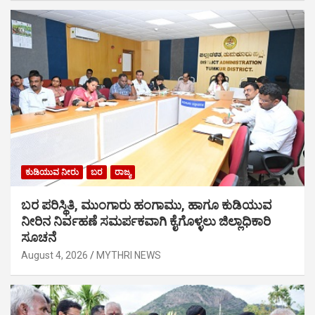
ಕುಡಿಯುವ ನೀರು
ಬರ
ರಾಜ್ಯ
ಬರ ಪರಿಸ್ಥಿತಿ, ಮುಂಗಾರು ಹಂಗಾಮು, ಹಾಗೂ ಕುಡಿಯುವ
ನೀರಿನ ನಿರ್ವಹಣೆ ಸಮರ್ಪಕವಾಗಿ ಕೈಗೊಳ್ಳಲು ಜಿಲ್ಲಾಧಿಕಾರಿ
ಸೂಚನೆ
August 4, 2026
MYTHRI NEWS