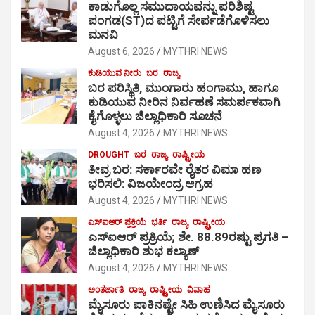
ಕಾಡುಗೊಲ್ಲ ಸಮುದಾಯವನ್ನು ಪರಿಶಿಷ್ಟ
ಪಂಗಡ(ST)ದ ಪಟ್ಟಿಗೆ ಸೇರ್ಪಡೆಗೊಳಿಸಲು
ಮನವಿ
August 6, 2026
MYTHRI NEWS
ಕುಡಿಯುವ ನೀರು
ಬರ
ರಾಜ್ಯ
ಬರ ಪರಿಸ್ಥಿತಿ, ಮುಂಗಾರು ಹಂಗಾಮು, ಹಾಗೂ
ಕುಡಿಯುವ ನೀರಿನ ನಿರ್ವಹಣೆ ಸಮರ್ಪಕವಾಗಿ
ಕೈಗೊಳ್ಳಲು ಜಿಲ್ಲಾಧಿಕಾರಿ ಸೂಚನೆ
August 4, 2026
MYTHRI NEWS
DROUGHT
ಬರ
ರಾಜ್ಯ
ರಾಷ್ಟ್ರೀಯ
ತೀವ್ರ ಬರ: ಸರ್ಕಾರವೇ ರೈತರ ವಿಮಾ ಹಣ
ಭರಿಸಲಿ: ವಿಜಯೇಂದ್ರ ಆಗ್ರಹ
August 4, 2026
MYTHRI NEWS
ಎಸ್‍ಐಆರ್ ಪ್ರಕ್ರಿಯೆ
ಭರ್ತಿ
ರಾಜ್ಯ
ರಾಷ್ಟ್ರೀಯ
ಎಸ್‍ಐಆರ್ ಪ್ರಕ್ರಿಯೆ; ಶೇ. 88.89ರಷ್ಟು ಪ್ರಗತಿ –
ಜಿಲ್ಲಾಧಿಕಾರಿ ಶುಭ ಕಲ್ಯಾಣ್
August 4, 2026
MYTHRI NEWS
ಅಂತರ್ಜಾತಿ
ರಾಜ್ಯ
ರಾಷ್ಟ್ರೀಯ
ವಿವಾಹ
ಮೈಸೂರು ಪಾಕಿನಷ್ಟೇ ಸಿಹಿ ಉಣಿಸಿದ ಮೈಸೂರು