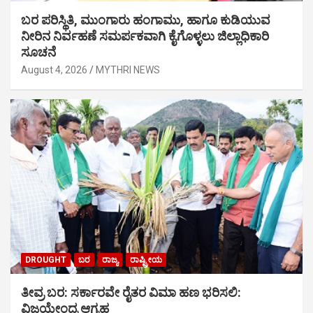
ಬರ ಪರಿಸ್ಥಿತಿ, ಮುಂಗಾರು ಹಂಗಾಮು, ಹಾಗೂ ಕುಡಿಯುವ
ನೀರಿನ ನಿರ್ವಹಣೆ ಸಮರ್ಪಕವಾಗಿ ಕೈಗೊಳ್ಳಲು ಜಿಲ್ಲಾಧಿಕಾರಿ
ಸೂಚನೆ
August 4, 2026
MYTHRI NEWS
DROUGHT
ಬರ
ರಾಜ್ಯ
ರಾಷ್ಟ್ರೀಯ
ತೀವ್ರ ಬರ: ಸರ್ಕಾರವೇ ರೈತರ ವಿಮಾ ಹಣ ಭರಿಸಲಿ:
ವಿಜಯೇಂದ್ರ ಆಗ್ರಹ