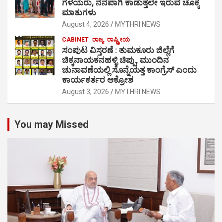
ಗೆಳೆಯರು, ನೆನಪಾಗಿ ಕಾಡುತ್ತಲೇ ಇರುವ ಚೊಕ್ಕ
ಮಾತುಗಳು
August 4, 2026
MYTHRI NEWS
CABINET
ರಾಜ್ಯ
ರಾಷ್ಟ್ರೀಯ
ಸಂಪುಟ ವಿಸ್ತರಣೆ : ತುಮಕೂರು ಜಿಲ್ಲೆಗೆ
ಚಿಕ್ಕನಾಯಕನಹಳ್ಳಿ ಚಿಪ್ಪು, ಮುಂದಿನ
ಚುನಾವಣೆಯಲ್ಲಿ ಸೊನ್ನೆಯತ್ತ ಕಾಂಗ್ರೆಸ್ ಎಂದು
ಕಾರ್ಯಕರ್ತರ ಆಕ್ರೋಶ
August 3, 2026
MYTHRI NEWS
You may Missed