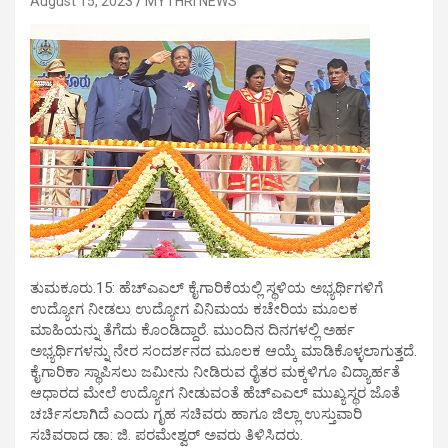
August 15, 2023
MYTHRI NEWS
ತುಮಕೂರು.15: ಹೆಚ್‍ಎಎಲ್ ಕೈಗಾರಿಕೆಯಲ್ಲಿ ಸ್ಥಳಿಯ ಅಭ್ಯರ್ಥಿಗಳಿಗೆ
ಉದ್ಯೋಗ ನೀಡಲು ಉದ್ಯೋಗ ವಿನಿಮಯ ಕಚೇರಿಯ ಮೂಲಕ
ಮಾಹಿಯನ್ನು ತೆಗೆದು ಕೊಂಡಿದ್ದಾರೆ. ಮುಂದಿನ ದಿನಗಳಲ್ಲಿ ಅರ್ಹ
ಅಭ್ಯರ್ಥಿಗಳನ್ನು ನೇರ ಸಂದರ್ಶನದ ಮೂಲಕ ಆಯ್ಕೆ ಮಾಡಿಕೊಳ್ಳಲಾಗುತ್ತದೆ.
ಕೈಗಾರಿಕಾ ಸ್ಥಾಪಿಸಲು ಜಮೀನು ನೀಡಿರುವ ರೈತರ ಮಕ್ಕಳಿಗೂ ವಿದ್ಯಾರ್ಹತೆ
ಆಧಾರದ ಮೇಲೆ ಉದ್ಯೋಗ ನೀಡುವಂತೆ ಹೆಚ್‍ಎಎಲ್ ಮುಖ್ಯಸ್ಥರ ಜೊತೆ
ಚರ್ಚಿಸಲಾಗಿದೆ ಎಂದು ಗೃಹ ಸಚಿವರು ಹಾಗೂ ಜಿಲ್ಲಾ ಉಸ್ತುವಾರಿ
ಸಚಿವರಾದ ಡಾ: ಜಿ. ಪರಮೇಶ್ವರ್ ಅವರು ತಿಳಿಸಿದರು.