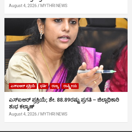
August 4, 2026
MYTHRI NEWS
ಎಸ್‍ಐಆರ್ ಪ್ರಕ್ರಿಯೆ
ಭರ್ತಿ
ರಾಜ್ಯ
ರಾಷ್ಟ್ರೀಯ
ಎಸ್‍ಐಆರ್ ಪ್ರಕ್ರಿಯೆ; ಶೇ. 88.89ರಷ್ಟು ಪ್ರಗತಿ – ಜಿಲ್ಲಾಧಿಕಾರಿ
ಶುಭ ಕಲ್ಯಾಣ್
August 4, 2026
MYTHRI NEWS