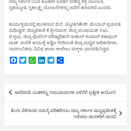
ನಮ್ಮ ಸರ್ಕಾರ ಬಂದ ಕೂಡಲೇ ಜನತೆಗೆ ನೀಡಿದ್ದ ಶಕ್ತಿ ಯೋಜನೆ,
ಗೃಹಜ್ಯೋತಿ, ಗೃಹಲಕ್ಷ್ಮಿ ಯೋಜನೆಗಳನ್ನು ಜಾರಿಗೆ ತರಲಾಗಿದೆ ಎಂದರು.
ಕಾರ್ಯಕ್ರಮದಲ್ಲಿ ಶಾಸಕರಾದ ಜಿ.ಬಿ. ಜ್ಯೋತಿಗಣೇಶ್, ಮೇಯರ್ ಪ್ರಭಾವತಿ
ಸುಧೀಶ್ವರ್, ಜಿಲ್ಲಾಧಿಕಾರಿ ಕೆ.ಶ್ರೀನಿವಾಸ್, ಜಿಲ್ಲಾ ಪಂಚಾಯತ್ ಸಿಇಓ
ಜಿ.ಪ್ರಭು, ಜಿಲ್ಲಾ ಪೊಲೀಸ್ ವರಿಷ್ಠಾಧಿಕಾರಿ ರಾಹುಲ್ ಕುಮಾರ್ ಶಹಪೂರ್
ವಾಡ್, ಪಾಲಿಕೆ ಆಯುಕ್ತೆ ಆಶ್ವಿಜ ಸೇರಿದಂತೆ ಜಿಲ್ಲಾ ಮಟ್ಟದ ಅಧಿಕಾರಿಗಳು,
ಸಾರ್ವಜನಿಕರು, ವಿವಿಧ ಶಾಲಾ-ಕಾಲೇಜು ಮಕ್ಕಳು ಭಾಗವಹಿಸಿದ್ದರು.
F
T
W
L
T
S
a
w
h
i
e
h
c
i
a
n
l
a
e
t
t
k
e
r
Post
b
t
s
e
g
e
ಅಲೆಮಾರಿ, ಬುಡಕಟ್ಟು ಸಮುದಾಯಗಳ ಏಳಿಗೆಗೆ ಪ್ರತ್ಯೇಕ ಆಯೋಗ
o
e
A
d
r
navigation
o
r
p
I
a
k
p
n
m
ತೆಂಗು ಬೆಳೆಗಾರರ ಸಮಸ್ಯೆ ಪರಿಹರಿಸಲು ರಾಜ್ಯ ಸರ್ಕಾರ ಮಧ್ಯಪ್ರವೇಶಕ್ಕೆ
ಸಚಿವರು-ಶಾಸಕರಿಗೆ ಮನವಿ