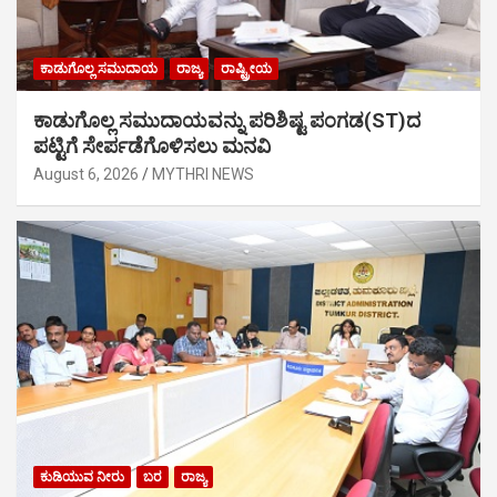
ಕಾಡುಗೊಲ್ಲ ಸಮುದಾಯ
ರಾಜ್ಯ
ರಾಷ್ಟ್ರೀಯ
ಕಾಡುಗೊಲ್ಲ ಸಮುದಾಯವನ್ನು ಪರಿಶಿಷ್ಟ ಪಂಗಡ(ST)ದ
ಪಟ್ಟಿಗೆ ಸೇರ್ಪಡೆಗೊಳಿಸಲು ಮನವಿ
August 6, 2026
MYTHRI NEWS
ಕುಡಿಯುವ ನೀರು
ಬರ
ರಾಜ್ಯ