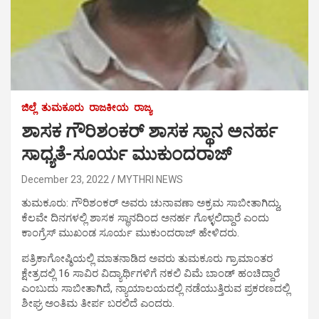
ಜಿಲ್ಲೆ
ತುಮಕೂರು
ರಾಜಕೀಯ
ರಾಜ್ಯ
ಶಾಸಕ ಗೌರಿಶಂಕರ್ ಶಾಸಕ ಸ್ಥಾನ ಅನರ್ಹ
ಸಾಧ್ಯತೆ-ಸೂರ್ಯ ಮುಕುಂದರಾಜ್
December 23, 2022
MYTHRI NEWS
ತುಮಕೂರು: ಗೌರಿಶಂಕರ್ ಅವರು ಚುನಾವಣಾ ಅಕ್ರಮ ಸಾಬೀತಾಗಿದ್ದು,
ಕೆಲವೇ ದಿನಗಳಲ್ಲಿ ಶಾಸಕ ಸ್ಥಾನದಿಂದ ಅನರ್ಹ ಗೊಳ್ಳಲಿದ್ದಾರೆ ಎಂದು
ಕಾಂಗ್ರೆಸ್ ಮುಖಂಡ ಸೂರ್ಯ ಮುಕುಂದರಾಜ್ ಹೇಳಿದರು.
ಪತ್ರಿಕಾಗೋಷ್ಠಿಯಲ್ಲಿ ಮಾತನಾಡಿದ ಅವರು ತುಮಕೂರು ಗ್ರಾಮಾಂತರ
ಕ್ಷೇತ್ರದಲ್ಲಿ 16 ಸಾವಿರ ವಿದ್ಯಾರ್ಥಿಗಳಿಗೆ ನಕಲಿ ವಿಮೆ ಬಾಂಡ್ ಹಂಚಿದ್ದಾರೆ
ಎಂಬುದು ಸಾಬೀತಾಗಿದೆ, ನ್ಯಾಯಾಲಯದಲ್ಲಿ ನಡೆಯುತ್ತಿರುವ ಪ್ರಕರಣದಲ್ಲಿ
ಶೀಘ್ರ ಅಂತಿಮ ತೀರ್ಪ ಬರಲಿದೆ ಎಂದರು.