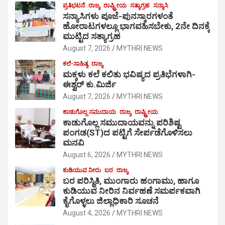
ಪ್ರತಿಭಟನೆ
ರಾಜ್ಯ
ರಾಷ್ಟ್ರೀಯ
ಸತ್ಯಾಗ್ರಹ
ಸನ್ಯಾಸಿ
ಸನ್ಯಾಸಿಗಳು ಪೂಜೆ-ಪುನಸ್ಕಾರಗಳಂತೆ
ಹೋರಾಟಗಳಲ್ಲೂ ಭಾಗವಹಿಸಬೇಕು, 2ನೇ ದಿನಕ್ಕೆ
ಮುಟ್ಟಿದ ಸತ್ಯಾಗ್ರಹ
August 7, 2026
MYTHRI NEWS
ಕಲೆ-ಸಾಹಿತ್ಯ
ರಾಜ್ಯ
ಮಕ್ಕಳು ಕಲೆ ಕಲಿತು ಭವಿಷ್ಯದ ಪ್ರತಿಭೆಗಳಾಗಿ-
ಈಶ್ವರ್ ಕು.ಮಿರ್ಜಿ
August 7, 2026
MYTHRI NEWS
ಕಾಡುಗೊಲ್ಲ ಸಮುದಾಯ
ರಾಜ್ಯ
ರಾಷ್ಟ್ರೀಯ
ಕಾಡುಗೊಲ್ಲ ಸಮುದಾಯವನ್ನು ಪರಿಶಿಷ್ಟ
ಪಂಗಡ(ST)ದ ಪಟ್ಟಿಗೆ ಸೇರ್ಪಡೆಗೊಳಿಸಲು
ಮನವಿ
August 6, 2026
MYTHRI NEWS
ಕುಡಿಯುವ ನೀರು
ಬರ
ರಾಜ್ಯ
ಬರ ಪರಿಸ್ಥಿತಿ, ಮುಂಗಾರು ಹಂಗಾಮು, ಹಾಗೂ
ಕುಡಿಯುವ ನೀರಿನ ನಿರ್ವಹಣೆ ಸಮರ್ಪಕವಾಗಿ
ಕೈಗೊಳ್ಳಲು ಜಿಲ್ಲಾಧಿಕಾರಿ ಸೂಚನೆ
August 4, 2026
MYTHRI NEWS