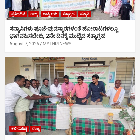
ಪ್ರತಿಭಟನೆ
ರಾಜ್ಯ
ರಾಷ್ಟ್ರೀಯ
ಸತ್ಯಾಗ್ರಹ
ಸನ್ಯಾಸಿ
ಸನ್ಯಾಸಿಗಳು ಪೂಜೆ-ಪುನಸ್ಕಾರಗಳಂತೆ ಹೋರಾಟಗಳಲ್ಲೂ
ಭಾಗವಹಿಸಬೇಕು, 2ನೇ ದಿನಕ್ಕೆ ಮುಟ್ಟಿದ ಸತ್ಯಾಗ್ರಹ
August 7, 2026
MYTHRI NEWS
ಕಲೆ-ಸಾಹಿತ್ಯ
ರಾಜ್ಯ