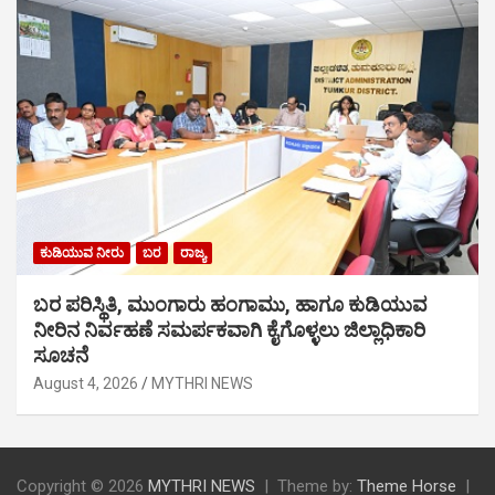
ಕುಡಿಯುವ ನೀರು
ಬರ
ರಾಜ್ಯ
ಬರ ಪರಿಸ್ಥಿತಿ, ಮುಂಗಾರು ಹಂಗಾಮು, ಹಾಗೂ ಕುಡಿಯುವ
ನೀರಿನ ನಿರ್ವಹಣೆ ಸಮರ್ಪಕವಾಗಿ ಕೈಗೊಳ್ಳಲು ಜಿಲ್ಲಾಧಿಕಾರಿ
ಸೂಚನೆ
August 4, 2026
MYTHRI NEWS
Copyright © 2026
MYTHRI NEWS
Theme by:
Theme Horse