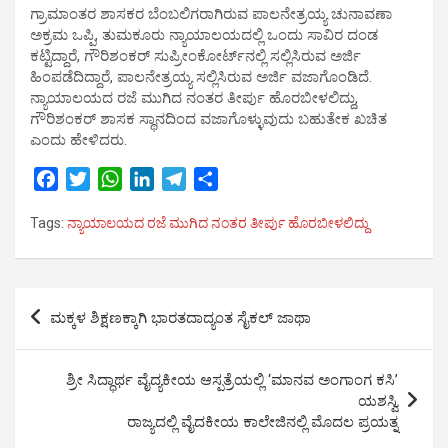
ಗ್ರಾಮಾಂತರ ಶಾಸಕರ ಬೆಂಬಲಿಗರಾಗಿರುವ ಪಾಲನೇತ್ರಯ್ಯ ಚುನಾವಣಾ
ಅಕ್ರಮ ಒಪ್ಪಿ, ತುಮಕೂರು ನ್ಯಾಯಾಲಯದಲ್ಲಿ ಒಂದು ಸಾವಿರ ದಂಡ
ಕಟ್ಟಿದ್ದಾರೆ, ಗೌರಿಶಂಕರ್ ಸುಪ್ರೀಂಕೋರ್ಟ್‍ನಲ್ಲಿ ಸಲ್ಲಿಸಿರುವ ಅರ್ಜಿ
ಹಿಂಪಡೆದಿದ್ದಾರೆ, ಪಾಲನೇತ್ರಯ್ಯ ಸಲ್ಲಿಸಿರುವ ಅರ್ಜಿ ವಜಾಗೊಂಡಿದೆ.
ನ್ಯಾಯಾಲಯದ ರಜೆ ಮುಗಿದ ನಂತರ ತೀರ್ಪು ಹೊರಬೀಳಲಿದ್ದು,
ಗೌರಿಶಂಕರ್ ಶಾಸಕ ಸ್ಥಾನದಿಂದ ವಜಾಗೊಳ್ಳುವುದು ಬಹುತೇಕ ಖಚಿತ
ಎಂದು ಹೇಳಿದರು.
F
T
W
L
T
S
a
w
h
i
e
h
Tags:
ನ್ಯಾಯಾಲಯದ ರಜೆ ಮುಗಿದ ನಂತರ ತೀರ್ಪು ಹೊರಬೀಳಲಿದ್ದು
c
i
a
n
l
a
e
t
t
k
e
r
b
t
s
e
g
e
Post
o
e
A
d
r
ಮಕ್ಕಳ ಶಿಕ್ಷಣಕ್ಕಾಗಿ ಭಾರತದಾದ್ಯಂತ ಸೈಕಲ್ ಜಾಥಾ
o
r
p
I
a
navigation
k
p
n
m
ಶ್ರೀ ಸಿದ್ಧಾರ್ಥ ವೈದ್ಯಕೀಯ ಆಸ್ಪತ್ರೆಯಲ್ಲಿ ‘ಮಾನವ ಅಂಗಾಂಗ ಕಸಿ’
ಯಶಸ್ವಿ
ರಾಜ್ಯದಲ್ಲಿ ವೈದಕೀಯ ಕಾಲೇಜಿನಲ್ಲಿ ಮೊದಲ ಪ್ರಯತ್ನ