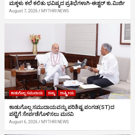
ಮಕ್ಕಳು ಕಲೆ ಕಲಿತು ಭವಿಷ್ಯದ ಪ್ರತಿಭೆಗಳಾಗಿ-ಈಶ್ವರ್ ಕು.ಮಿರ್ಜಿ
August 7, 2026
MYTHRI NEWS
ಕಾಡುಗೊಲ್ಲ ಸಮುದಾಯ
ರಾಜ್ಯ
ರಾಷ್ಟ್ರೀಯ
ಕಾಡುಗೊಲ್ಲ ಸಮುದಾಯವನ್ನು ಪರಿಶಿಷ್ಟ ಪಂಗಡ(ST)ದ
ಪಟ್ಟಿಗೆ ಸೇರ್ಪಡೆಗೊಳಿಸಲು ಮನವಿ
August 6, 2026
MYTHRI NEWS