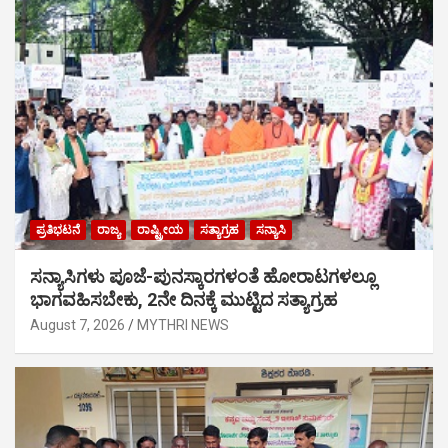
ಪ್ರತಿಭಟನೆ
ರಾಜ್ಯ
ರಾಷ್ಟ್ರೀಯ
ಸತ್ಯಾಗ್ರಹ
ಸನ್ಯಾಸಿ
ಸನ್ಯಾಸಿಗಳು ಪೂಜೆ-ಪುನಸ್ಕಾರಗಳಂತೆ ಹೋರಾಟಗಳಲ್ಲೂ
ಭಾಗವಹಿಸಬೇಕು, 2ನೇ ದಿನಕ್ಕೆ ಮುಟ್ಟಿದ ಸತ್ಯಾಗ್ರಹ
August 7, 2026
MYTHRI NEWS