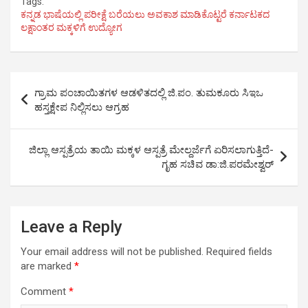
Tags:
c
i
a
n
l
a
ಕನ್ನಡ ಭಾಷೆಯಲ್ಲಿ ಪರೀಕ್ಷೆ ಬರೆಯಲು ಅವಕಾಶ ಮಾಡಿಕೊಟ್ಟರೆ ಕರ್ನಾಟಕದ
e
t
t
k
e
r
ಲಕ್ಷಾಂತರ ಮಕ್ಕಳಿಗೆ ಉದ್ಯೋಗ
b
t
s
e
g
e
o
e
A
d
r
o
r
p
I
a
Post
k
p
n
m
ಗ್ರಾಮ ಪಂಚಾಯಿತಗಳ ಆಡಳಿತದಲ್ಲಿ ಜಿ.ಪಂ. ತುಮಕೂರು ಸಿಇಒ
navigation
ಹಸ್ತಕ್ಷೇಪ ನಿಲ್ಲಿಸಲು ಆಗ್ರಹ
ಜಿಲ್ಲಾ ಆಸ್ಪತ್ರೆಯ ತಾಯಿ ಮಕ್ಕಳ ಆಸ್ಪತ್ರೆ ಮೇಲ್ದರ್ಜೆಗೆ ಏರಿಸಲಾಗುತ್ತಿದೆ-
ಗೃಹ ಸಚಿವ ಡಾ:ಜಿ.ಪರಮೇಶ್ವರ್
Leave a Reply
Your email address will not be published.
Required fields
are marked
*
Comment
*