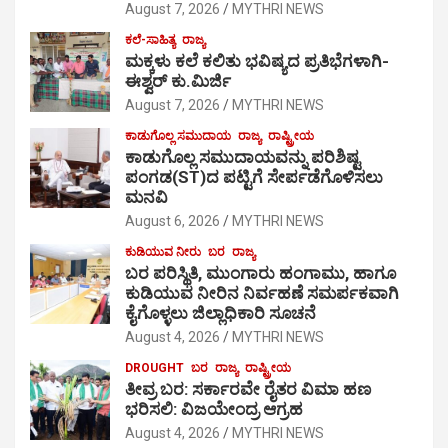
August 7, 2026
MYTHRI NEWS
ಕಲೆ-ಸಾಹಿತ್ಯ
ರಾಜ್ಯ
ಮಕ್ಕಳು ಕಲೆ ಕಲಿತು ಭವಿಷ್ಯದ ಪ್ರತಿಭೆಗಳಾಗಿ-
ಈಶ್ವರ್ ಕು.ಮಿರ್ಜಿ
August 7, 2026
MYTHRI NEWS
ಕಾಡುಗೊಲ್ಲ ಸಮುದಾಯ
ರಾಜ್ಯ
ರಾಷ್ಟ್ರೀಯ
ಕಾಡುಗೊಲ್ಲ ಸಮುದಾಯವನ್ನು ಪರಿಶಿಷ್ಟ
ಪಂಗಡ(ST)ದ ಪಟ್ಟಿಗೆ ಸೇರ್ಪಡೆಗೊಳಿಸಲು
ಮನವಿ
August 6, 2026
MYTHRI NEWS
ಕುಡಿಯುವ ನೀರು
ಬರ
ರಾಜ್ಯ
ಬರ ಪರಿಸ್ಥಿತಿ, ಮುಂಗಾರು ಹಂಗಾಮು, ಹಾಗೂ
ಕುಡಿಯುವ ನೀರಿನ ನಿರ್ವಹಣೆ ಸಮರ್ಪಕವಾಗಿ
ಕೈಗೊಳ್ಳಲು ಜಿಲ್ಲಾಧಿಕಾರಿ ಸೂಚನೆ
August 4, 2026
MYTHRI NEWS
DROUGHT
ಬರ
ರಾಜ್ಯ
ರಾಷ್ಟ್ರೀಯ
ತೀವ್ರ ಬರ: ಸರ್ಕಾರವೇ ರೈತರ ವಿಮಾ ಹಣ
ಭರಿಸಲಿ: ವಿಜಯೇಂದ್ರ ಆಗ್ರಹ
August 4, 2026
MYTHRI NEWS