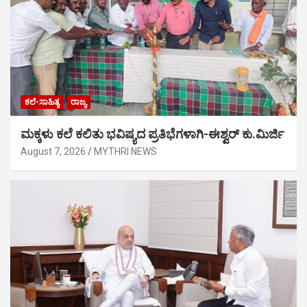
ಕಲೆ-ಸಾಹಿತ್ಯ
ರಾಜ್ಯ
ಮಕ್ಕಳು ಕಲೆ ಕಲಿತು ಭವಿಷ್ಯದ ಪ್ರತಿಭೆಗಳಾಗಿ-ಈಶ್ವರ್ ಕು.ಮಿರ್ಜಿ
August 7, 2026
MYTHRI NEWS