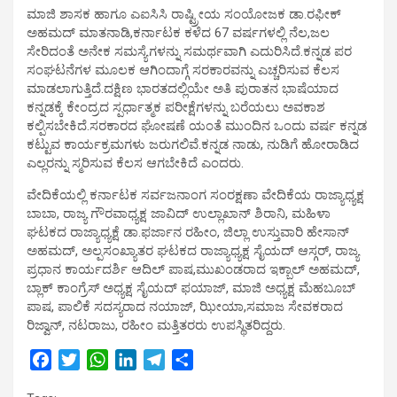
ಮಾಜಿ ಶಾಸಕ ಹಾಗೂ ಎಐಸಿಸಿ ರಾಷ್ಟ್ರೀಯ ಸಂಯೋಜಕ ಡಾ.ರಫೀಕ್
ಅಹಮದ್ ಮಾತನಾಡಿ,ಕರ್ನಾಟಕ ಕಳೆದ 67 ವರ್ಷಗಳಲ್ಲಿ ನೆಲ,ಜಲ
ಸೇರಿದಂತೆ ಅನೇಕ ಸಮಸ್ಯೆಗಳನ್ನು ಸಮರ್ಥವಾಗಿ ಎದುರಿಸಿದೆ.ಕನ್ನಡ ಪರ
ಸಂಘಟನೆಗಳ ಮೂಲಕ ಆಗಿಂದಾಗ್ಗೆ ಸರಕಾರವನ್ನು ಎಚ್ಚರಿಸುವ ಕೆಲಸ
ಮಾಡಲಾಗುತ್ತಿದೆ.ದಕ್ಷಿಣ ಭಾರತದಲ್ಲಿಯೇ ಅತಿ ಪುರಾತನ ಭಾಷೆಯಾದ
ಕನ್ನಡಕ್ಕೆ ಕೇಂದ್ರದ ಸ್ಪರ್ಧಾತ್ಮಕ ಪರೀಕ್ಷೆಗಳನ್ನು ಬರೆಯಲು ಅವಕಾಶ
ಕಲ್ಪಿಸಬೇಕಿದೆ.ಸರಕಾರದ ಘೋಷಣೆ ಯಂತೆ ಮುಂದಿನ ಒಂದು ವರ್ಷ ಕನ್ನಡ
ಕಟ್ಟುವ ಕಾರ್ಯಕ್ರಮಗಳು ಜರುಗಲಿವೆ.ಕನ್ನಡ ನಾಡು, ನುಡಿಗೆ ಹೋರಾಡಿದ
ಎಲ್ಲರನ್ನು ಸ್ಮರಿಸುವ ಕೆಲಸ ಆಗಬೇಕಿದೆ ಎಂದರು.
ವೇದಿಕೆಯಲ್ಲಿ ಕರ್ನಾಟಕ ಸರ್ವಜನಾಂಗ ಸಂರಕ್ಷಣಾ ವೇದಿಕೆಯ ರಾಜ್ಯಾಧ್ಯಕ್ಷ
ಬಾಬಾ, ರಾಜ್ಯ ಗೌರವಾಧ್ಯಕ್ಷ ಜಾವಿದ್ ಉಲ್ಲಾಖಾನ್ ಶಿರಾನಿ, ಮಹಿಳಾ
ಘಟಕದ ರಾಜ್ಯಾಧ್ಯಕ್ಷೆ ಡಾ.ಫರ್ಜಾನ ರಹೀಂ, ಜಿಲ್ಲಾ ಉಸ್ತುವಾರಿ ಹೇಸಾನ್
ಅಹಮದ್, ಅಲ್ಪಸಂಖ್ಯಾತರ ಘಟಕದ ರಾಜ್ಯಾಧ್ಯಕ್ಷ ಸೈಯದ್ ಆಸ್ಗರ್, ರಾಜ್ಯ
ಪ್ರಧಾನ ಕಾರ್ಯದರ್ಶಿ ಆದಿಲ್ ಪಾಷ,ಮುಖಂಡರಾದ ಇಕ್ಬಾಲ್ ಅಹಮದ್,
ಬ್ಲಾಕ್ ಕಾಂಗ್ರೆಸ್ ಅಧ್ಯಕ್ಷ ಸೈಯದ್ ಫಯಾಜ್, ಮಾಜಿ ಅಧ್ಯಕ್ಷ ಮೆಹಬೂಬ್
ಪಾಷ, ಪಾಲಿಕೆ ಸದಸ್ಯರಾದ ನಯಾಜ್, ಝೀಯಾ,ಸಮಾಜ ಸೇವಕರಾದ
ರಿಜ್ವಾನ್, ನಟರಾಜು, ರಹೀಂ ಮತ್ತಿತರರು ಉಪಸ್ಥಿತರಿದ್ದರು.
F
T
W
L
T
S
a
w
h
i
e
h