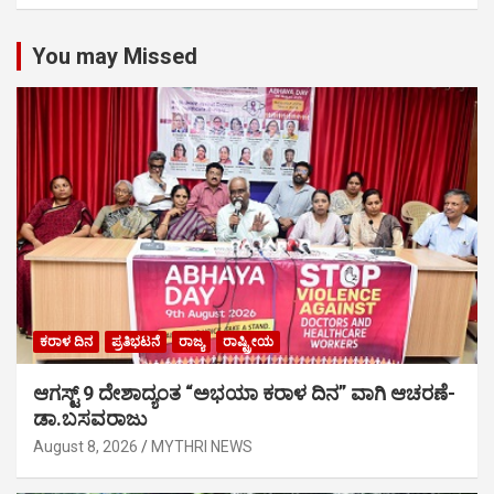
You may Missed
ಕರಾಳ ದಿನ
ಪ್ರತಿಭಟನೆ
ರಾಜ್ಯ
ರಾಷ್ಟ್ರೀಯ
ಆಗಸ್ಟ್ 9 ದೇಶಾದ್ಯಂತ “ಅಭಯಾ ಕರಾಳ ದಿನ” ವಾಗಿ ಆಚರಣೆ-
ಡಾ.ಬಸವರಾಜು
August 8, 2026
MYTHRI NEWS