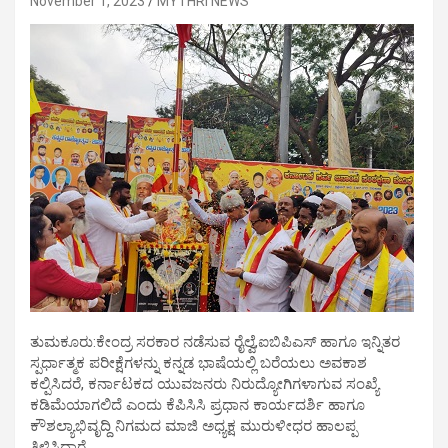
November 1, 2023
MYTHRI NEWS
ತುಮಕೂರು:ಕೇಂದ್ರ ಸರಕಾರ ನಡೆಸುವ ರೈಲ್ವೆ,ಐಬಿಪಿಎಸ್ ಹಾಗೂ ಇನ್ನಿತರ
ಸ್ಪರ್ಧಾತ್ಮಕ ಪರೀಕ್ಷೆಗಳನ್ನು ಕನ್ನಡ ಭಾಷೆಯಲ್ಲಿ ಬರೆಯಲು ಅವಕಾಶ
ಕಲ್ಪಿಸಿದರೆ, ಕರ್ನಾಟಕದ ಯುವಜನರು ನಿರುದ್ಯೋಗಿಗಳಾಗುವ ಸಂಖ್ಯೆ
ಕಡಿಮೆಯಾಗಲಿದೆ ಎಂದು ಕೆಪಿಸಿಸಿ ಪ್ರಧಾನ ಕಾರ್ಯದರ್ಶಿ ಹಾಗೂ
ಕೌಶಲ್ಯಾಭಿವೃದ್ದಿ ನಿಗಮದ ಮಾಜಿ ಅಧ್ಯಕ್ಷ ಮುರುಳೀಧರ ಹಾಲಪ್ಪ
ತಿಳಿಸಿದ್ದಾರೆ.