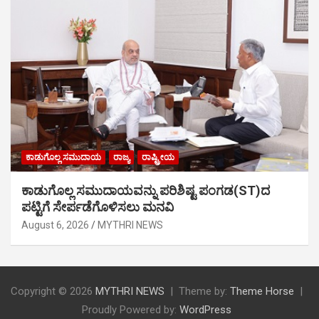
ಕಾಡುಗೊಲ್ಲ ಸಮುದಾಯ
ರಾಜ್ಯ
ರಾಷ್ಟ್ರೀಯ
ಕಾಡುಗೊಲ್ಲ ಸಮುದಾಯವನ್ನು ಪರಿಶಿಷ್ಟ ಪಂಗಡ(ST)ದ
ಪಟ್ಟಿಗೆ ಸೇರ್ಪಡೆಗೊಳಿಸಲು ಮನವಿ
August 6, 2026
MYTHRI NEWS
Copyright © 2026
MYTHRI NEWS
Theme by:
Theme Horse
Proudly Powered by:
WordPress