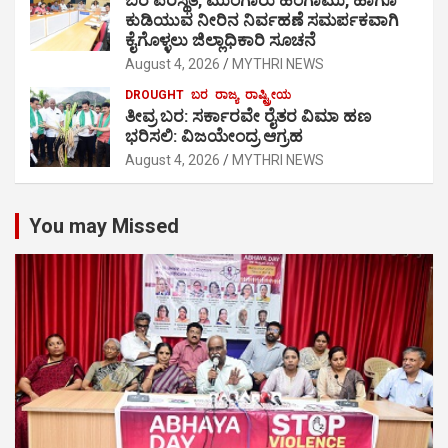
ಬರ ಪರಿಸ್ಥಿತಿ, ಮುಂಗಾರು ಹಂಗಾಮು, ಹಾಗೂ
ಕುಡಿಯುವ ನೀರಿನ ನಿರ್ವಹಣೆ ಸಮರ್ಪಕವಾಗಿ
ಕೈಗೊಳ್ಳಲು ಜಿಲ್ಲಾಧಿಕಾರಿ ಸೂಚನೆ
August 4, 2026
MYTHRI NEWS
DROUGHT
ಬರ
ರಾಜ್ಯ
ರಾಷ್ಟ್ರೀಯ
ತೀವ್ರ ಬರ: ಸರ್ಕಾರವೇ ರೈತರ ವಿಮಾ ಹಣ
ಭರಿಸಲಿ: ವಿಜಯೇಂದ್ರ ಆಗ್ರಹ
August 4, 2026
MYTHRI NEWS
You may Missed