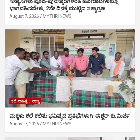
ಸನ್ಯಾಸಿಗಳು ಪೂಜೆ-ಪುನಸ್ಕಾರಗಳಂತೆ ಹೋರಾಟಗಳಲ್ಲೂ
ಭಾಗವಹಿಸಬೇಕು, 2ನೇ ದಿನಕ್ಕೆ ಮುಟ್ಟಿದ ಸತ್ಯಾಗ್ರಹ
August 7, 2026
MYTHRI NEWS
ಕಲೆ-ಸಾಹಿತ್ಯ
ರಾಜ್ಯ
ಮಕ್ಕಳು ಕಲೆ ಕಲಿತು ಭವಿಷ್ಯದ ಪ್ರತಿಭೆಗಳಾಗಿ-ಈಶ್ವರ್ ಕು.ಮಿರ್ಜಿ
August 7, 2026
MYTHRI NEWS