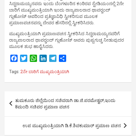
ಸಿದ್ದರಾಮಯ್ಯನವರು ಇಂದು ಬೆಂಗಳೂರಿನ ಕಂಠಿರವ ಸ್ಟೇಡಿಯಂನಲ್ಲಿ 2ನೇ
ಬಾರಿಗೆ ಮುಖ್ಯಮಂತ್ರಿಯಾಗಿ ಇಂದು ರಾಜ್ಯಪಾಲರಾದ ಥಾವರ್‍ಚಂದ್
ಗ್ಲುಹೋಟ್ ಅವರಿಂದ ಪ್ರತಿಜ್ಞಾವಿಧಿ ಸ್ವೀಕರಿಸುವ ಮೂಲಕ
ಪ್ರಮಾಣವಚನವನ್ನು ದೇವರ ಹೆಸರಿನಲ್ಲಿ ಸ್ವೀಕರಿಸಿದರು.
ಮುಖ್ಯಮಂತ್ರಿಯಾಗಿ ಪ್ರಮಾಣವಚನ ಸ್ವೀಕರಿಸಿದ ಸಿದ್ದರಾಮಯ್ಯನವರಿಗೆ
ರಾಜ್ಯಪಾಲರಾದ ಥಾವರ್‍ಚಂದ್ ಗ್ಲುಹೋಟ್ ಅವರು ಪುಷ್ಪಗುಚ್ಚ ನೀಡುವುದರ
ಮೂಲಕ ಶುಭ ಹಾರೈಸಿದರು.
F
T
W
L
T
S
a
w
h
i
e
h
Tags:
2ನೇ ಬಾರಿಗೆ ಮುಖ್ಯಮಂತ್ರಿಯಾಗಿ
c
i
a
n
l
a
e
t
t
k
e
r
b
t
s
e
g
e
Post
o
e
A
d
r
ತುಮಕೂರು ಜಿಲ್ಲೆಯಿಂದ ಸಚಿವರಾಗಿ ಡಾ.ಜಿ.ಪರಮೇಶ್ವರ್,ಇಂದು
o
r
p
I
a
navigation
8ಮಂದಿ ಸಚಿವರ ಪ್ರಮಾಣ ವಚನ
k
p
n
m
ಉಪ ಮುಖ್ಯಮಂತ್ರಿಯಾಗಿ ಡಿ.ಕೆ.ಶಿವಕುಮಾರ್ ಪ್ರಮಾಣ ವಚನ