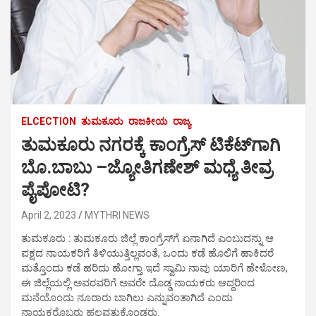
ELCECTION
ತುಮಕೂರು
ರಾಜಕೀಯ
ರಾಜ್ಯ
ತುಮಕೂರು ನಗರಕ್ಕೆ ಕಾಂಗ್ರೆಸ್ ಟಿಕೆಟ್‍ಗಾಗಿ
ಬೊ.ಬಾಬು –ಜ್ಯೋತಿಗಣೇಶ್ ಮಧ್ಯೆ ತೀವ್ರ
ಪೈಪೋಟಿ?
April 2, 2023
MYTHRI NEWS
ತುಮಕೂರು : ತುಮಕೂರು ಜಿಲ್ಲೆ ಕಾಂಗ್ರೆಸ್‍ಗೆ ಏನಾಗಿದೆ ಎಂಬುದನ್ನು ಆ
ಪಕ್ಷದ ನಾಯಕರಿಗೆ ತಿಳಿಯುತ್ತಿಲ್ಲವಂತೆ, ಒಂದು ಕಡೆ ಹೊಲಿಗೆ ಹಾಕಿದರೆ
ಮತ್ತೊಂದು ಕಡೆ ಹರಿದು ಹೋಗ್ತಾ ಇದೆ ಸ್ವಾಮಿ ನಾವು ಯಾರಿಗೆ ಹೇಳೋಣ,
ಈ ಜಿಲ್ಲೆಯಲ್ಲಿ ಅವರವರಿಗೆ ಅವರೇ ದೊಡ್ಡ ನಾಯಕರು ಆದ್ದರಿಂದ
ಮನೆಯೊಂದು ನೂರಾರು ಬಾಗಿಲು ಎನ್ನುವಂತಾಗಿದೆ ಎಂದು
ನಾಯಕರೊಬ್ಬರು ಹಲವತ್ತುಕೊಂಡರು.