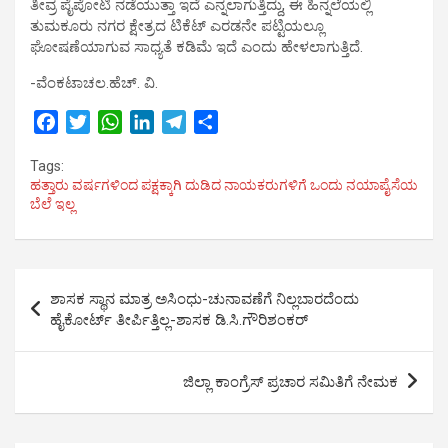
ತೀವ್ರ ಪೈಪೋಟಿ ನಡೆಯುತ್ತಾ ಇದೆ ಎನ್ನಲಾಗುತ್ತಿದ್ದು, ಈ ಹಿನ್ನಲೆಯಲ್ಲಿ
ತುಮಕೂರು ನಗರ ಕ್ಷೇತ್ರದ ಟಿಕೆಟ್ ಎರಡನೇ ಪಟ್ಟಿಯಲ್ಲೂ
ಘೋಷಣೆಯಾಗುವ ಸಾಧ್ಯತೆ ಕಡಿಮೆ ಇದೆ ಎಂದು ಹೇಳಲಾಗುತ್ತಿದೆ.
-ವೆಂಕಟಾಚಲ.ಹೆಚ್. ವಿ.
F
T
W
L
T
S
a
w
h
i
e
h
Tags:
c
i
a
n
l
a
ಹತ್ತಾರು ವರ್ಷಗಳಿಂದ ಪಕ್ಷಕ್ಕಾಗಿ ದುಡಿದ ನಾಯಕರುಗಳಿಗೆ ಒಂದು ನಯಾಪೈಸೆಯ
e
t
t
k
e
r
ಬೆಲೆ ಇಲ್ಲ
b
t
s
e
g
e
o
e
A
d
r
o
r
p
I
a
Post
k
p
n
m
ಶಾಸಕ ಸ್ಥಾನ ಮಾತ್ರ ಅಸಿಂಧು-ಚುನಾವಣೆಗೆ ನಿಲ್ಲಬಾರದೆಂದು
navigation
ಹೈಕೋರ್ಟ್ ತೀರ್ಪಿತ್ತಿಲ್ಲ-ಶಾಸಕ ಡಿ.ಸಿ.ಗೌರಿಶಂಕರ್
ಜಿಲ್ಲಾ ಕಾಂಗ್ರೆಸ್ ಪ್ರಚಾರ ಸಮಿತಿಗೆ ನೇಮಕ