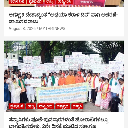
ಕರಾಳ ದಿನ
ಪ್ರತಿಭಟನೆ
ರಾಜ್ಯ
ರಾಷ್ಟ್ರೀಯ
ಆಗಸ್ಟ್ 9 ದೇಶಾದ್ಯಂತ “ಅಭಯಾ ಕರಾಳ ದಿನ” ವಾಗಿ ಆಚರಣೆ-
ಡಾ.ಬಸವರಾಜು
August 8, 2026
MYTHRI NEWS
ಪ್ರತಿಭಟನೆ
ರಾಜ್ಯ
ರಾಷ್ಟ್ರೀಯ
ಸತ್ಯಾಗ್ರಹ
ಸನ್ಯಾಸಿ
ಸನ್ಯಾಸಿಗಳು ಪೂಜೆ-ಪುನಸ್ಕಾರಗಳಂತೆ ಹೋರಾಟಗಳಲ್ಲೂ
ಭಾಗವಹಿಸಬೇಕು, 2ನೇ ದಿನಕ್ಕೆ ಮುಟ್ಟಿದ ಸತ್ಯಾಗ್ರಹ