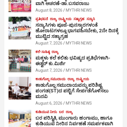
ವಾಗಿ ಆಚರಣೆ-ಡಾ.ಬಸವರಾಜು
August 8, 2026
MYTHRI NEWS
ಪ್ರತಿಭಟನೆ
ರಾಜ್ಯ
ರಾಷ್ಟ್ರೀಯ
ಸತ್ಯಾಗ್ರಹ
ಸನ್ಯಾಸಿ
ಸನ್ಯಾಸಿಗಳು ಪೂಜೆ-ಪುನಸ್ಕಾರಗಳಂತೆ
ಹೋರಾಟಗಳಲ್ಲೂ ಭಾಗವಹಿಸಬೇಕು, 2ನೇ ದಿನಕ್ಕೆ
ಮುಟ್ಟಿದ ಸತ್ಯಾಗ್ರಹ
August 7, 2026
MYTHRI NEWS
ಕಲೆ-ಸಾಹಿತ್ಯ
ರಾಜ್ಯ
ಮಕ್ಕಳು ಕಲೆ ಕಲಿತು ಭವಿಷ್ಯದ ಪ್ರತಿಭೆಗಳಾಗಿ-
ಈಶ್ವರ್ ಕು.ಮಿರ್ಜಿ
August 7, 2026
MYTHRI NEWS
ಕಾಡುಗೊಲ್ಲ ಸಮುದಾಯ
ರಾಜ್ಯ
ರಾಷ್ಟ್ರೀಯ
ಕಾಡುಗೊಲ್ಲ ಸಮುದಾಯವನ್ನು ಪರಿಶಿಷ್ಟ
ಪಂಗಡ(ST)ದ ಪಟ್ಟಿಗೆ ಸೇರ್ಪಡೆಗೊಳಿಸಲು
ಮನವಿ
August 6, 2026
MYTHRI NEWS
ಕುಡಿಯುವ ನೀರು
ಬರ
ರಾಜ್ಯ
ಬರ ಪರಿಸ್ಥಿತಿ, ಮುಂಗಾರು ಹಂಗಾಮು, ಹಾಗೂ
ಕುಡಿಯುವ ನೀರಿನ ನಿರ್ವಹಣೆ ಸಮರ್ಪಕವಾಗಿ