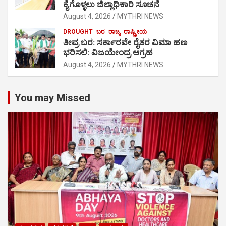
ಕೈಗೊಳ್ಳಲು ಜಿಲ್ಲಾಧಿಕಾರಿ ಸೂಚನೆ
August 4, 2026
MYTHRI NEWS
DROUGHT
ಬರ
ರಾಜ್ಯ
ರಾಷ್ಟ್ರೀಯ
ತೀವ್ರ ಬರ: ಸರ್ಕಾರವೇ ರೈತರ ವಿಮಾ ಹಣ
ಭರಿಸಲಿ: ವಿಜಯೇಂದ್ರ ಆಗ್ರಹ
August 4, 2026
MYTHRI NEWS
You may Missed