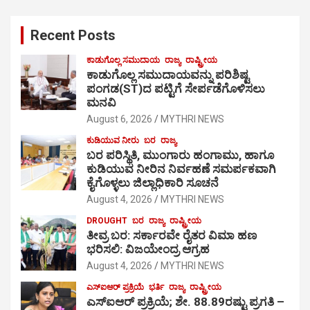
Recent Posts
ಕಾಡುಗೊಲ್ಲ ಸಮುದಾಯ
ರಾಜ್ಯ
ರಾಷ್ಟ್ರೀಯ
ಕಾಡುಗೊಲ್ಲ ಸಮುದಾಯವನ್ನು ಪರಿಶಿಷ್ಟ
ಪಂಗಡ(ST)ದ ಪಟ್ಟಿಗೆ ಸೇರ್ಪಡೆಗೊಳಿಸಲು
ಮನವಿ
August 6, 2026
MYTHRI NEWS
ಕುಡಿಯುವ ನೀರು
ಬರ
ರಾಜ್ಯ
ಬರ ಪರಿಸ್ಥಿತಿ, ಮುಂಗಾರು ಹಂಗಾಮು, ಹಾಗೂ
ಕುಡಿಯುವ ನೀರಿನ ನಿರ್ವಹಣೆ ಸಮರ್ಪಕವಾಗಿ
ಕೈಗೊಳ್ಳಲು ಜಿಲ್ಲಾಧಿಕಾರಿ ಸೂಚನೆ
August 4, 2026
MYTHRI NEWS
DROUGHT
ಬರ
ರಾಜ್ಯ
ರಾಷ್ಟ್ರೀಯ
ತೀವ್ರ ಬರ: ಸರ್ಕಾರವೇ ರೈತರ ವಿಮಾ ಹಣ
ಭರಿಸಲಿ: ವಿಜಯೇಂದ್ರ ಆಗ್ರಹ
August 4, 2026
MYTHRI NEWS
ಎಸ್‍ಐಆರ್ ಪ್ರಕ್ರಿಯೆ
ಭರ್ತಿ
ರಾಜ್ಯ
ರಾಷ್ಟ್ರೀಯ
ಎಸ್‍ಐಆರ್ ಪ್ರಕ್ರಿಯೆ; ಶೇ. 88.89ರಷ್ಟು ಪ್ರಗತಿ –