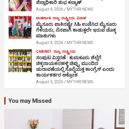
ಜಿಲ್ಲಾಧಿಕಾರಿ ಶುಭ ಕಲ್ಯಾಣ್
August 4, 2026
MYTHRI NEWS
ಅಂತರ್ಜಾತಿ
ರಾಜ್ಯ
ರಾಷ್ಟ್ರೀಯ
ವಿವಾಹ
ಮೈಸೂರು ಪಾಕಿನಷ್ಟೇ ಸಿಹಿ ಉಣಿಸಿದ ಮೈಸೂರು
ಗೆಳೆಯರು, ನೆನಪಾಗಿ ಕಾಡುತ್ತಲೇ ಇರುವ ಚೊಕ್ಕ
ಮಾತುಗಳು
August 4, 2026
MYTHRI NEWS
CABINET
ರಾಜ್ಯ
ರಾಷ್ಟ್ರೀಯ
ಸಂಪುಟ ವಿಸ್ತರಣೆ : ತುಮಕೂರು ಜಿಲ್ಲೆಗೆ
ಚಿಕ್ಕನಾಯಕನಹಳ್ಳಿ ಚಿಪ್ಪು, ಮುಂದಿನ
ಚುನಾವಣೆಯಲ್ಲಿ ಸೊನ್ನೆಯತ್ತ ಕಾಂಗ್ರೆಸ್ ಎಂದು
ಕಾರ್ಯಕರ್ತರ ಆಕ್ರೋಶ
August 3, 2026
MYTHRI NEWS
You may Missed