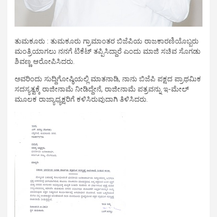
ತುಮಕೂರು : ತುಮಕೂರು ಗ್ರಾಮಾಂತರ ಬಿಜೆಪಿಯ ರಾಜಕಾರಣಿಯೊಬ್ಬರು
ಮಂತ್ರಿಯಾಗಲು ನನಗೆ ಟಿಕೆಟ್ ತಪ್ಪಿಸಿದ್ದಾರೆ ಎಂದು ಮಾಜಿ ಸಚಿವ ಸೊಗಡು
ಶಿವಣ್ಣ ಆರೋಪಿಸಿದರು.
ಅವರಿಂದು ಸುದ್ದಿಗೋಷ್ಠಿಯಲ್ಲಿ ಮಾತನಾಡಿ, ನಾನು ಬಿಜೆಪಿ ಪಕ್ಷದ ಪ್ರಾಥಮಿಕ
ಸದಸ್ಯತ್ವಕ್ಕೆ ರಾಜೀನಾಮೆ ನೀಡಿದ್ದೇನೆ, ರಾಜೀನಾಮೆ ಪತ್ರವನ್ನು ಇ-ಮೇಲ್
ಮೂಲಕ ರಾಜ್ಯಾಧ್ಯಕ್ಷರಿಗೆ ಕಳಿಸಿರುವುದಾಗಿ ತಿಳಿಸಿದರು.