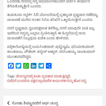
ಒಂದೆರಡು ದಿನದಲ್ಲಿ ನನ್ನ ಅಭಿಮಾನಿಗಳೊಂದಿಗೆ ಚರ್ಚಿಸಿ ತೀರ್ಮಾನ
ತೆಗೆದುಕೊಳ್ಳುತ್ತೇನೆ ಎಂದರು.
ತುಮಕೂರು ಸ್ಮಾರ್ಟ್ ಸಿಟಿ ಯೋಜನೆಯಲ್ಲಿ ಬ್ರಹ್ಮಾಂಡ ಭ್ರಷ್ಟಚಾರ ನಡೆದಿದ್ದು,
ಚುನಾವಣೆ ಮುಗಿದ ನಂತರ ಸಿಬಿಐ ತನಿಖೆಗೆ ಒತ್ತಾಯಿಸುತ್ತೇನೆ ಎಂದರು.
ನನಗೆ ಭ್ರಷ್ಟಚಾರ, ಸ್ವಜನಪಕ್ಷಪಾತ ತಿಳಿದಿಲ್ಲ, ನನಗೆ ಯಾವುದೇ ಜಾತಿ ಇಲ್ಲ,
ಇದರಿಂದ ನನ್ನನ್ನು ಎಲ್ಲರೂ ಪ್ರೀತಿಸುತ್ತಾರೆ, ಈ ಹಿನ್ನಲೆಯಲ್ಲಿ ನಾನು
ಚುನಾವಣೆಗೆ ನಿಲ್ಲುವುದು ಖಚಿತ ಎಂದು ಹೇಳಿದರು.
ಪತ್ರಿಕಾಗೋಷ್ಠಿಯಲ್ಲಿ ಜಯಸಿಂಹರಾವ್, ಪುಟ್ಟಸ್ವಾಮಿ, ಧನಿಯಾಕುಮಾರ್,
ಶಾಂತರಾಜು, ಚೌಡೇಶ್, ಶಬ್ಬೀರ್ ಅಹ್ಮದ್, ನರಸಿಂಹಯ್ಯ, ರಾಜಕುಮಾರ್
ಮುಂತಾದವರಿದ್ದರು.
F
T
W
L
T
S
a
w
h
i
e
h
Tags:
ದೇವಸ್ಥಾನದಲ್ಲಿ ಕೂತು ವ್ಯವಹಾರ ಮಾಡುತ್ತಿದ್ದಾರೆ
,
c
i
a
n
l
a
ಬಿಜೆಪಿಗೆ ಬಂದವರು ಪಕ್ಷದ ಪ್ರಾಮಾಣಿಕ ಕಾರ್ಯಕರ್ತರನ್ನು ಹೊರ ದಬ್ಬಿ
e
t
t
k
e
r
b
t
s
e
g
e
o
e
A
d
r
Post
o
r
p
I
a
ಸೊಗಡು ಶಿವಣ್ಣನವರಿಗೆ ಅರ್ಧ ಚಂದ್ರ
k
p
n
m