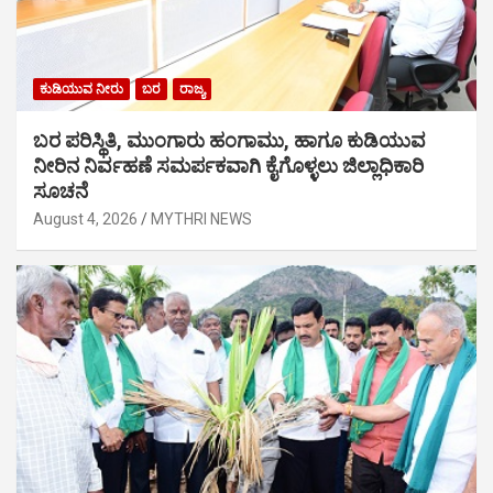
ಕುಡಿಯುವ ನೀರು
ಬರ
ರಾಜ್ಯ
ಬರ ಪರಿಸ್ಥಿತಿ, ಮುಂಗಾರು ಹಂಗಾಮು, ಹಾಗೂ ಕುಡಿಯುವ
ನೀರಿನ ನಿರ್ವಹಣೆ ಸಮರ್ಪಕವಾಗಿ ಕೈಗೊಳ್ಳಲು ಜಿಲ್ಲಾಧಿಕಾರಿ
ಸೂಚನೆ
August 4, 2026
MYTHRI NEWS