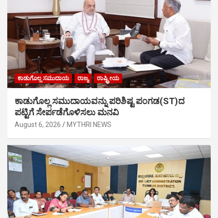
ಕಾಡುಗೊಲ್ಲ ಸಮುದಾಯ
ರಾಜ್ಯ
ರಾಷ್ಟ್ರೀಯ
ಕಾಡುಗೊಲ್ಲ ಸಮುದಾಯವನ್ನು ಪರಿಶಿಷ್ಟ ಪಂಗಡ(ST)ದ
ಪಟ್ಟಿಗೆ ಸೇರ್ಪಡೆಗೊಳಿಸಲು ಮನವಿ
August 6, 2026
MYTHRI NEWS