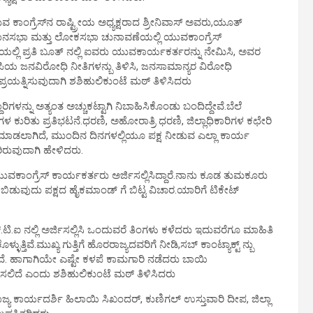
ಕಾಂಗ್ರೆಸ್‍ನ ರಾಷ್ಟ್ರೀಯ ಅಧ್ಯಕ್ಷರಾದ ಶ್ರೀನಿವಾಸ್ ಅವರು,ಯೂತ್
ನಸಭಾ ಮತ್ತು ಲೋಕಸಭಾ ಚುನಾವಣೆಯಲ್ಲಿ ಯುವಕಾಂಗ್ರೆಸ್
ಲೆಯಲ್ಲಿ ಪ್ರತಿ ಬೂತ್ ನಲ್ಲಿ ಐವರು ಯುವಕಾರ್ಯಕರ್ತರನ್ನು ನೇಮಿಸಿ, ಅವರ
ೆಪಿಯ ಜನವಿರೋಧಿ ನೀತಿಗಳನ್ಬು ತಿಳಿಸಿ, ಜನಸಾಮಾನ್ಯರ ವಿರೋಧಿ
ಯತ್ನಿಸುವುದಾಗಿ ಶಶಿಹುಲಿಕುಂಟೆ ಮಠ್ ತಿಳಿಸಿದರು
ಿಗಳನ್ನು ಅತ್ಯಂತ ಅಚ್ಚುಕಟ್ಟಾಗಿ ನಿಬಾಹಿಸಿಕೊಂಡು ಬಂದಿದ್ದೇವೆ.ಬೆಲೆ
ಗಳ ಕುರಿತು ಪ್ರತಿಭಟನೆ.ಧರಣಿ, ಅಹೋರಾತ್ರಿ ಧರಣಿ, ಜಿಲ್ಲಾಧಿಕಾರಿಗಳ ಕಛೇರಿ
 ಮಾಡಲಾಗಿದೆ, ಮುಂದಿನ ದಿನಗಳಲ್ಲಿಯೂ ಪಕ್ಷ ನೀಡುವ ಎಲ್ಲಾ ಕಾರ್ಯ
ಿರುವುದಾಗಿ ಹೇಳಿದರು.
ು ಯುವಕಾಂಗ್ರೆಸ್ ಕಾರ್ಯಕರ್ತರು ಅರ್ಜಿಸಲ್ಲಿಸಿದ್ದಾರೆ.ನಾನು ಕೂಡ ತುಮಕೂರು
ದು ಬಿಡುವುದು ಪಕ್ಷದ ಹೈಕಮಾಂಡ್ ಗೆ ಬಿಟ್ಟ ವಿಚಾರ.ಯಾರಿಗೆ ಟಿಕೇಟ್
ಿ.ಐ ನಲ್ಲಿ ಅರ್ಜಿಸಲ್ಲಿಸಿ ಒಂದುವರೆ ತಿಂಗಳು ಕಳೆದರು ಇದುವರೆಗೂ ಮಾಹಿತಿ
ಿವೆ.ಮುಖ್ಯ ಗುತ್ತಿಗೆ ಹೊರರಾಜ್ಯದವರಿಗೆ ನೀಡಿ,ಸಬ್ ಕಾಂಟ್ಯಾಕ್ಟ್ ನ್ಬು
ದೆ. ಹಾಗಾಗಿಯೇ ಎಷ್ಟೇ ಕಳಪೆ ಕಾಮಗಾರಿ ನಡೆದರು ಬಾಯಿ
ಡೆಸಲಿದೆ ಎಂದು ಶಶಿಹುಲಿಕುಂಟೆ ಮಠ್ ತಿಳಿಸಿದರು
ಜ್ಯ ಕಾರ್ಯದರ್ಶಿ ಹಿಲಾಯಿ ಸಿಖಂದರ್, ಕುಣಿಗಲ್ ಉಸ್ತುವಾರಿ ದೀಪ, ಜಿಲ್ಲಾ