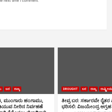
he next time I comment.
ು
ಬರ
ರಾಜ್ಯ
DROUGHT
ಬರ
ರಾಜ್ಯ
ರಾಷ್ಟ್ರೀಯ
ಥಿತಿ, ಮುಂಗಾರು ಹಂಗಾಮು,
ತೀವ್ರ ಬರ: ಸರ್ಕಾರವೇ ರೈತ
ಿಯುವ ನೀರಿನ ನಿರ್ವಹಣೆ
ಭರಿಸಲಿ: ವಿಜಯೇಂದ್ರ ಆಗ್ರಹ