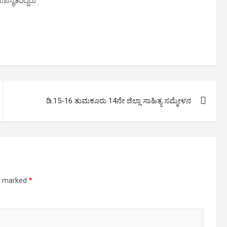
್ಥಿತರಿದ್ದರು
ಡಿ.15-16 ತುಮಕೂರು 14ನೇ ಜಿಲ್ಲಾ ಸಾಹಿತ್ಯ ಸಮ್ಮೇಳನ
re marked
*