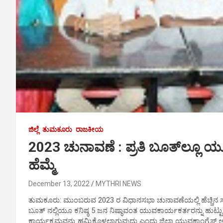
ಜಿಲ್ಲೆ
ತುಮಕೂರು
ರಾಜಕೀಯ
2023 ಚುನಾವಣೆ : ಪ್ರತಿ ಬೂತ್‍ಲ್ಲೂ ಯೂ
ಹೆಮ್ಮೆ
December 13, 2022
MYTHRI NEWS
ತುಮಕೂರು: ಮುಂಬರುವ 2023 ರ ವಿಧಾನಸಭಾ ಚುನಾವಣೆಯಲ್ಲಿ ಹೆಚ್ಚಿನ ಸ್ಥಾನ
ಬೂತ್ ನಲ್ಲಿಯೂ ಕನಿಷ್ಠ 5 ಜನ ನಿಷ್ಠಾವಂತ ಯುವಕಾರ್ಯಕರ್ತರನ್ನು ಹುಟ್ಟು ಹ
ಕಾರ್ಯಕ್ರಮವನ್ನು ಹಮ್ಮಿಕೊಳ್ಳಲಾಗುವುದು ಎಂದು ಜಿಲ್ಲಾ ಯುವಕಾಂಗ್ರೆಸ್ ಅಧ