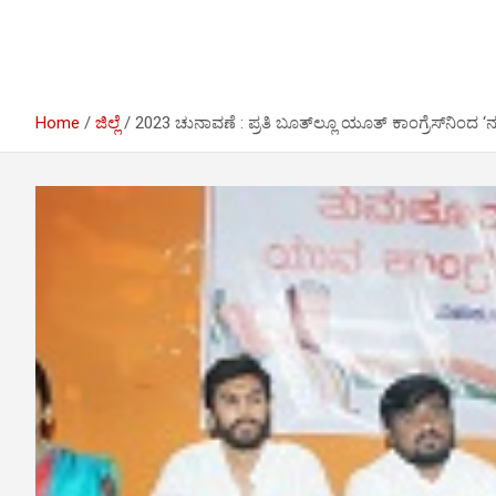
I
r
e
n
a
m
Home
ಜಿಲ್ಲೆ
2023 ಚುನಾವಣೆ : ಪ್ರತಿ ಬೂತ್‍ಲ್ಲೂ ಯೂತ್ ಕಾಂಗ್ರೆಸ್‍ನಿಂದ ‘ನ