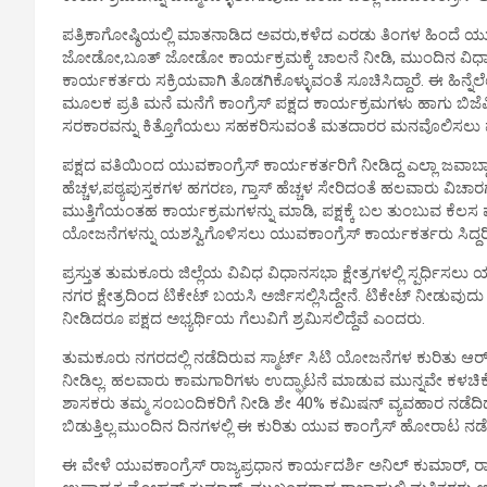
ಪತ್ರಿಕಾಗೋಷ್ಠಿಯಲ್ಲಿ ಮಾತನಾಡಿದ ಅವರು,ಕಳೆದ ಎರಡು ತಿಂಗಳ ಹಿಂದೆ ಯುವ 
ಜೋಡೋ,ಬೂತ್ ಜೋಡೋ ಕಾರ್ಯಕ್ರಮಕ್ಕೆ ಚಾಲನೆ ನೀಡಿ, ಮುಂದಿನ ವಿಧಾ
ಕಾರ್ಯಕರ್ತರು ಸಕ್ರಿಯವಾಗಿ ತೊಡಗಿಕೊಳ್ಳುವಂತೆ ಸೂಚಿಸಿದ್ದಾರೆ. ಈ ಹಿನ್ನೆ
ಮೂಲಕ ಪ್ರತಿ ಮನೆ ಮನೆಗೆ ಕಾಂಗ್ರೆಸ್ ಪಕ್ಷದ ಕಾರ್ಯಕ್ರಮಗಳು ಹಾಗು ಬಿಜ
ಸರಕಾರವನ್ನು ಕಿತ್ತೊಗೆಯಲು ಸಹಕರಿಸುವಂತೆ ಮತದಾರರ ಮನವೊಲಿಸಲು ಪ್ರ
ಪಕ್ಷದ ವತಿಯಿಂದ ಯುವಕಾಂಗ್ರೆಸ್ ಕಾರ್ಯಕರ್ತರಿಗೆ ನೀಡಿದ್ದ ಎಲ್ಲಾ ಜವಾಬ್ದಾರ
ಹೆಚ್ಚಳ,ಪಠ್ಯಪುಸ್ತಕಗಳ ಹಗರಣ, ಗ್ತಾಸ್ ಹೆಚ್ಚಳ ಸೇರಿದಂತೆ ಹಲವಾರು ವಿಚಾರ
ಮುತ್ತಿಗೆಯಂತಹ ಕಾರ್ಯಕ್ರಮಗಳನ್ನು ಮಾಡಿ, ಪಕ್ಷಕ್ಕೆ ಬಲ ತುಂಬುವ ಕೆಲಸ
ಯೋಜನೆಗಳನ್ನು ಯಶಸ್ವಿಗೊಳಿಸಲು ಯುವಕಾಂಗ್ರೆಸ್ ಕಾರ್ಯಕರ್ತರು ಸಿದ್ದರ
ಪ್ರಸ್ತುತ ತುಮಕೂರು ಜಿಲ್ಲೆಯ ವಿವಿಧ ವಿಧಾನಸಭಾ ಕ್ಷೇತ್ರಗಳಲ್ಲಿ ಸ್ಪರ್ಧಿಸಲ
ನಗರ ಕ್ಷೇತ್ರದಿಂದ ಟಿಕೇಟ್ ಬಯಸಿ ಅರ್ಜಿಸಲ್ಲಿಸಿದ್ದೇನೆ. ಟಿಕೇಟ್ ನೀಡುವು
ನೀಡಿದರೂ ಪಕ್ಷದ ಅಭ್ಯರ್ಥಿಯ ಗೆಲುವಿಗೆ ಶ್ರಮಿಸಲಿದ್ದೆವೆ ಎಂದರು.
ತುಮಕೂರು ನಗರದಲ್ಲಿ ನಡೆದಿರುವ ಸ್ಮಾರ್ಟ್ ಸಿಟಿ ಯೋಜನೆಗಳ ಕುರಿತು ಆರ್.ಟ
ನೀಡಿಲ್ಲ. ಹಲವಾರು ಕಾಮಗಾರಿಗಳು ಉದ್ಘಾಟನೆ ಮಾಡುವ ಮುನ್ನವೇ ಕಳಚಿಕೊಳ್ಳುತ್ತ
ಶಾಸಕರು ತಮ್ಮ ಸಂಬಂದಿಕರಿಗೆ ನೀಡಿ ಶೇ 40% ಕಮಿಷನ್ ವ್ಯವಹಾರ ನಡೆದಿ
ಬಿಡುತ್ತಿಲ್ಲ.ಮುಂದಿನ ದಿನಗಳಲ್ಲಿ ಈ ಕುರಿತು ಯುವ ಕಾಂಗ್ರೆಸ್ ಹೋರಾಟ ನ
ಈ ವೇಳೆ ಯುವಕಾಂಗ್ರೆಸ್ ರಾಜ್ಯಪ್ರಧಾನ ಕಾರ್ಯದರ್ಶಿ ಅನಿಲ್ ಕುಮಾರ್, ರಾ