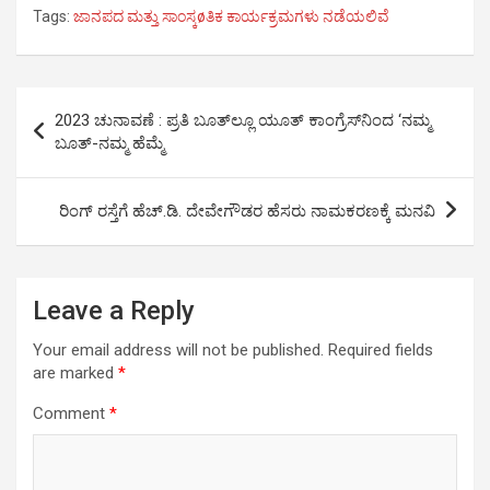
Tags:
ಜಾನಪದ ಮತ್ತು ಸಾಂಸ್ಕøತಿಕ ಕಾರ್ಯಕ್ರಮಗಳು ನಡೆಯಲಿವೆ
c
i
a
n
l
a
e
t
t
k
e
r
b
t
s
e
g
e
Post
o
e
A
d
r
2023 ಚುನಾವಣೆ : ಪ್ರತಿ ಬೂತ್‍ಲ್ಲೂ ಯೂತ್ ಕಾಂಗ್ರೆಸ್‍ನಿಂದ ‘ನಮ್ಮ
o
r
p
I
a
navigation
ಬೂತ್-ನಮ್ಮ ಹೆಮ್ಮೆ
k
p
n
m
ರಿಂಗ್ ರಸ್ತೆಗೆ ಹೆಚ್.ಡಿ. ದೇವೇಗೌಡರ ಹೆಸರು ನಾಮಕರಣಕ್ಕೆ ಮನವಿ
Leave a Reply
Your email address will not be published.
Required fields
are marked
*
Comment
*