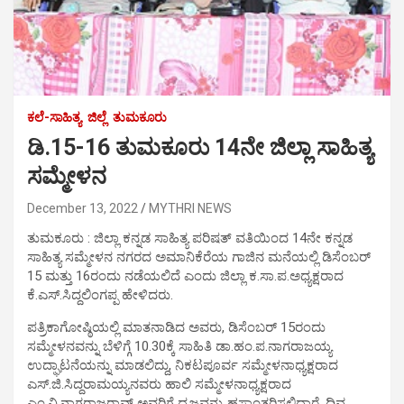
ಕಲೆ-ಸಾಹಿತ್ಯ
ಜಿಲ್ಲೆ
ತುಮಕೂರು
ಡಿ.15-16 ತುಮಕೂರು 14ನೇ ಜಿಲ್ಲಾ ಸಾಹಿತ್ಯ
ಸಮ್ಮೇಳನ
December 13, 2022
MYTHRI NEWS
ತುಮಕೂರು : ಜಿಲ್ಲಾ ಕನ್ನಡ ಸಾಹಿತ್ಯ ಪರಿಷತ್ ವತಿಯಿಂದ 14ನೇ ಕನ್ನಡ
ಸಾಹಿತ್ಯ ಸಮ್ಮೇಳನ ನಗರದ ಅಮಾನಿಕೆರೆಯ ಗಾಜಿನ ಮನೆಯಲ್ಲಿ ಡಿಸೆಂಬರ್
15 ಮತ್ತು 16ರಂದು ನಡೆಯಲಿದೆ ಎಂದು ಜಿಲ್ಲಾ ಕ.ಸಾ.ಪ.ಅಧ್ಯಕ್ಷರಾದ
ಕೆ.ಎಸ್.ಸಿದ್ದಲಿಂಗಪ್ಪ ಹೇಳಿದರು.
ಪತ್ರಿಕಾಗೋಷ್ಠಿಯಲ್ಲಿ ಮಾತನಾಡಿದ ಅವರು, ಡಿಸೆಂಬರ್ 15ರಂದು
ಸಮ್ಮೇಳನವನ್ನು ಬೆಳಿಗ್ಗೆ 10.30ಕ್ಕೆ ಸಾಹಿತಿ ಡಾ.ಹಂ.ಪ.ನಾಗರಾಜಯ್ಯ
ಉದ್ಘಾಟನೆಯನ್ನು ಮಾಡಲಿದ್ದು, ನಿಕಟಪೂರ್ವ ಸಮ್ಮೇಳನಾಧ್ಯಕ್ಷರಾದ
ಎಸ್.ಜಿ.ಸಿದ್ದರಾಮಯ್ಯನವರು ಹಾಲಿ ಸಮ್ಮೇಳನಾಧ್ಯಕ್ಷರಾದ
ಎಂ.ವಿ.ನಾಗರಾಜರಾವ್ ಅವರಿಗೆ ಧ್ವಜವನ್ನು ಹಸ್ತಾಂತರಿಸಲಿದ್ದಾರೆ. ದಿವ್ಯ