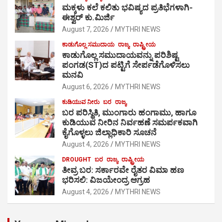
ಮಕ್ಕಳು ಕಲೆ ಕಲಿತು ಭವಿಷ್ಯದ ಪ್ರತಿಭೆಗಳಾಗಿ-
ಈಶ್ವರ್ ಕು.ಮಿರ್ಜಿ
August 7, 2026
MYTHRI NEWS
ಕಾಡುಗೊಲ್ಲ ಸಮುದಾಯ
ರಾಜ್ಯ
ರಾಷ್ಟ್ರೀಯ
ಕಾಡುಗೊಲ್ಲ ಸಮುದಾಯವನ್ನು ಪರಿಶಿಷ್ಟ
ಪಂಗಡ(ST)ದ ಪಟ್ಟಿಗೆ ಸೇರ್ಪಡೆಗೊಳಿಸಲು
ಮನವಿ
August 6, 2026
MYTHRI NEWS
ಕುಡಿಯುವ ನೀರು
ಬರ
ರಾಜ್ಯ
ಬರ ಪರಿಸ್ಥಿತಿ, ಮುಂಗಾರು ಹಂಗಾಮು, ಹಾಗೂ
ಕುಡಿಯುವ ನೀರಿನ ನಿರ್ವಹಣೆ ಸಮರ್ಪಕವಾಗಿ
ಕೈಗೊಳ್ಳಲು ಜಿಲ್ಲಾಧಿಕಾರಿ ಸೂಚನೆ
August 4, 2026
MYTHRI NEWS
DROUGHT
ಬರ
ರಾಜ್ಯ
ರಾಷ್ಟ್ರೀಯ
ತೀವ್ರ ಬರ: ಸರ್ಕಾರವೇ ರೈತರ ವಿಮಾ ಹಣ
ಭರಿಸಲಿ: ವಿಜಯೇಂದ್ರ ಆಗ್ರಹ
August 4, 2026
MYTHRI NEWS