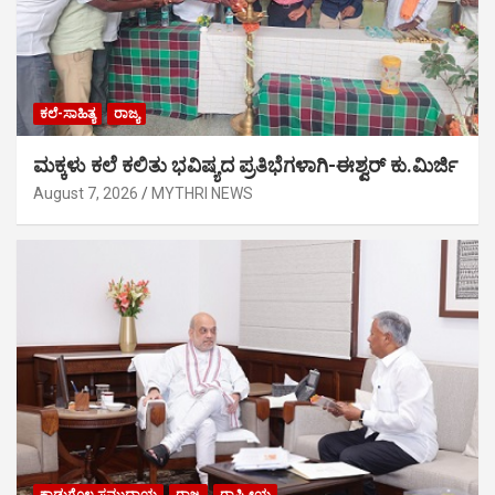
ಕಲೆ-ಸಾಹಿತ್ಯ
ರಾಜ್ಯ
ಮಕ್ಕಳು ಕಲೆ ಕಲಿತು ಭವಿಷ್ಯದ ಪ್ರತಿಭೆಗಳಾಗಿ-ಈಶ್ವರ್ ಕು.ಮಿರ್ಜಿ
August 7, 2026
MYTHRI NEWS
ಕಾಡುಗೊಲ್ಲ ಸಮುದಾಯ
ರಾಜ್ಯ
ರಾಷ್ಟ್ರೀಯ