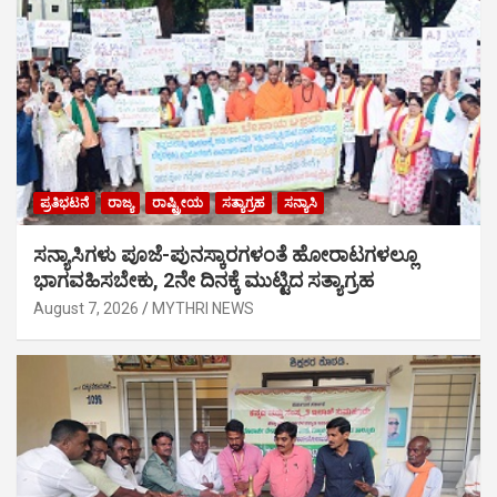
ಪ್ರತಿಭಟನೆ
ರಾಜ್ಯ
ರಾಷ್ಟ್ರೀಯ
ಸತ್ಯಾಗ್ರಹ
ಸನ್ಯಾಸಿ
ಸನ್ಯಾಸಿಗಳು ಪೂಜೆ-ಪುನಸ್ಕಾರಗಳಂತೆ ಹೋರಾಟಗಳಲ್ಲೂ
ಭಾಗವಹಿಸಬೇಕು, 2ನೇ ದಿನಕ್ಕೆ ಮುಟ್ಟಿದ ಸತ್ಯಾಗ್ರಹ
August 7, 2026
MYTHRI NEWS