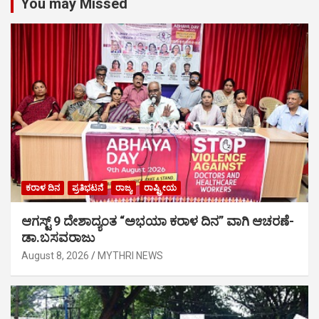
You may Missed
ಕರಾಳ ದಿನ
ಪ್ರತಿಭಟನೆ
ರಾಜ್ಯ
ರಾಷ್ಟ್ರೀಯ
ಆಗಸ್ಟ್ 9 ದೇಶಾದ್ಯಂತ “ಅಭಯಾ ಕರಾಳ ದಿನ” ವಾಗಿ ಆಚರಣೆ-
ಡಾ.ಬಸವರಾಜು
August 8, 2026
MYTHRI NEWS