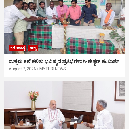
ಕಲೆ-ಸಾಹಿತ್ಯ
ರಾಜ್ಯ
ಮಕ್ಕಳು ಕಲೆ ಕಲಿತು ಭವಿಷ್ಯದ ಪ್ರತಿಭೆಗಳಾಗಿ-ಈಶ್ವರ್ ಕು.ಮಿರ್ಜಿ
August 7, 2026
MYTHRI NEWS