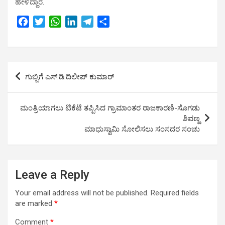
ಹೇಳಿದ್ದಾರೆ.
F
T
W
L
T
S
a
w
h
i
e
h
c
i
a
n
l
a
e
t
t
k
e
r
Post
b
t
s
e
g
e
ಗುಬ್ಬಿಗೆ ಎಸ್.ಡಿ.ದಿಲೀಪ್ ಕುಮಾರ್
o
e
A
d
r
navigation
o
r
p
I
a
k
p
n
m
ಮಂತ್ರಿಯಾಗಲು ಟಿಕೆಟೆ ತಪ್ಪಿಸಿದ ಗ್ರಾಮಾಂತರ ರಾಜಕಾರಣಿ-ಸೊಗಡು
ಶಿವಣ್ಣ
ಮಾಧುಸ್ವಾಮಿ ಸೋಲಿಸಲು ಸಂಸದರ ಸಂಚು
Leave a Reply
Your email address will not be published.
Required fields
are marked
*
Comment
*