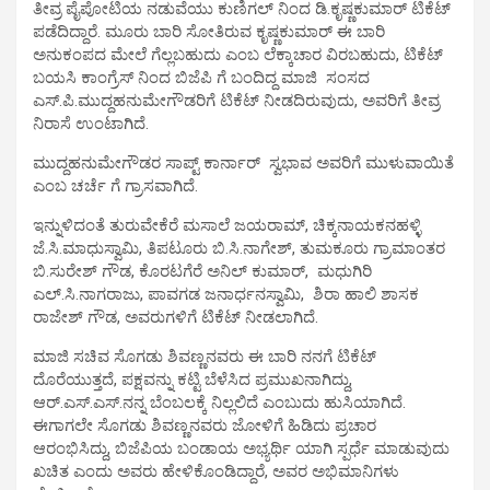
ತೀವ್ರ ಪೈಪೋಟಿಯ ನಡುವೆಯು ಕುಣಿಗಲ್ ನಿಂದ ಡಿ.ಕೃಷ್ಣಕುಮಾರ್ ಟಿಕೆಟ್
ಪಡೆದಿದ್ದಾರೆ. ಮೂರು ಬಾರಿ ಸೋತಿರುವ ಕೃಷ್ಣಕುಮಾರ್ ಈ ಬಾರಿ
ಅನುಕಂಪದ ಮೇಲೆ ಗೆಲ್ಲಬಹುದು ಎಂಬ ಲೆಕ್ಕಾಚಾರ ವಿರಬಹುದು, ಟಿಕೆಟ್
ಬಯಸಿ ಕಾಂಗ್ರೆಸ್ ನಿಂದ ಬಿಜೆಪಿ ಗೆ ಬಂದಿದ್ದ ಮಾಜಿ ಸಂಸದ
ಎಸ್.ಪಿ.ಮುದ್ದಹನುಮೇಗೌಡರಿಗೆ ಟಿಕೆಟ್ ನೀಡದಿರುವುದು, ಅವರಿಗೆ ತೀವ್ರ
ನಿರಾಸೆ ಉಂಟಾಗಿದೆ.
ಮುದ್ದಹನುಮೇಗೌಡರ ಸಾಪ್ಟ್ ಕಾರ್ನಾರ್ ಸ್ವಭಾವ ಅವರಿಗೆ ಮುಳುವಾಯಿತೆ
ಎಂಬ ಚರ್ಚೆ ಗೆ ಗ್ರಾಸವಾಗಿದೆ.
ಇನ್ನುಳಿದಂತೆ ತುರುವೇಕೆರೆ ಮಸಾಲೆ ಜಯರಾಮ್, ಚಿಕ್ಕನಾಯಕನಹಳ್ಳಿ
ಜೆ.ಸಿ.ಮಾಧುಸ್ವಾಮಿ, ತಿಪಟೂರು ಬಿ.ಸಿ.ನಾಗೇಶ್, ತುಮಕೂರು ಗ್ರಾಮಾಂತರ
ಬಿ.ಸುರೇಶ್ ಗೌಡ, ಕೊರಟಗೆರೆ ಅನಿಲ್ ಕುಮಾರ್, ಮಧುಗಿರಿ
ಎಲ್.ಸಿ.ನಾಗರಾಜು, ಪಾವಗಡ ಜನಾರ್ಧನಸ್ವಾಮಿ, ಶಿರಾ ಹಾಲಿ ಶಾಸಕ
ರಾಜೇಶ್ ಗೌಡ, ಅವರುಗಳಿಗೆ ಟಿಕೆಟ್ ನೀಡಲಾಗಿದೆ.
ಮಾಜಿ ಸಚಿವ ಸೊಗಡು ಶಿವಣ್ಣನವರು ಈ ಬಾರಿ ನನಗೆ ಟಿಕೆಟ್
ದೊರೆಯುತ್ತದೆ, ಪಕ್ಷವನ್ನು ಕಟ್ಟಿ ಬೆಳೆಸಿದ ಪ್ರಮುಖನಾಗಿದ್ದು,
ಆರ್‌.ಎಸ್.ಎಸ್.ನನ್ನ ಬೆಂಬಲಕ್ಕೆ ನಿಲ್ಲಲಿದೆ ಎಂಬುದು ಹುಸಿಯಾಗಿದೆ.
ಈಗಾಗಲೇ ಸೊಗಡು ಶಿವಣ್ಣನವರು ಜೋಳಿಗೆ ಹಿಡಿದು ಪ್ರಚಾರ
ಆರಂಭಿಸಿದ್ದು, ಬಿಜೆಪಿಯ ಬಂಡಾಯ ಅಭ್ಯರ್ಥಿ ಯಾಗಿ ಸ್ಪರ್ಧೆ ಮಾಡುವುದು
ಖಚಿತ ಎಂದು ಅವರು ಹೇಳಿಕೊಂಡಿದ್ದಾರೆ, ಅವರ ಅಭಿಮಾನಿಗಳು