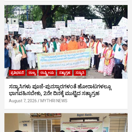
ಪ್ರತಿಭಟನೆ
ರಾಜ್ಯ
ರಾಷ್ಟ್ರೀಯ
ಸತ್ಯಾಗ್ರಹ
ಸನ್ಯಾಸಿ
ಸನ್ಯಾಸಿಗಳು ಪೂಜೆ-ಪುನಸ್ಕಾರಗಳಂತೆ ಹೋರಾಟಗಳಲ್ಲೂ
ಭಾಗವಹಿಸಬೇಕು, 2ನೇ ದಿನಕ್ಕೆ ಮುಟ್ಟಿದ ಸತ್ಯಾಗ್ರಹ
August 7, 2026
MYTHRI NEWS