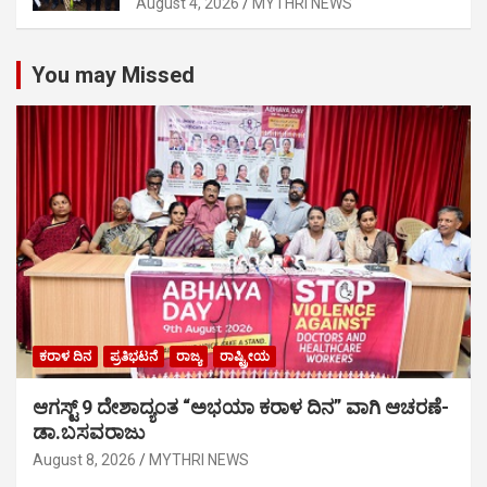
August 4, 2026
MYTHRI NEWS
You may Missed
ಕರಾಳ ದಿನ
ಪ್ರತಿಭಟನೆ
ರಾಜ್ಯ
ರಾಷ್ಟ್ರೀಯ
ಆಗಸ್ಟ್ 9 ದೇಶಾದ್ಯಂತ “ಅಭಯಾ ಕರಾಳ ದಿನ” ವಾಗಿ ಆಚರಣೆ-
ಡಾ.ಬಸವರಾಜು
August 8, 2026
MYTHRI NEWS