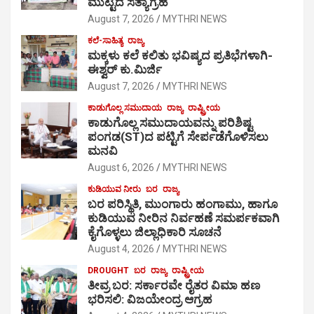
ಮುಟ್ಟಿದ ಸತ್ಯಾಗ್ರಹ
August 7, 2026
MYTHRI NEWS
ಕಲೆ-ಸಾಹಿತ್ಯ
ರಾಜ್ಯ
ಮಕ್ಕಳು ಕಲೆ ಕಲಿತು ಭವಿಷ್ಯದ ಪ್ರತಿಭೆಗಳಾಗಿ-
ಈಶ್ವರ್ ಕು.ಮಿರ್ಜಿ
August 7, 2026
MYTHRI NEWS
ಕಾಡುಗೊಲ್ಲ ಸಮುದಾಯ
ರಾಜ್ಯ
ರಾಷ್ಟ್ರೀಯ
ಕಾಡುಗೊಲ್ಲ ಸಮುದಾಯವನ್ನು ಪರಿಶಿಷ್ಟ
ಪಂಗಡ(ST)ದ ಪಟ್ಟಿಗೆ ಸೇರ್ಪಡೆಗೊಳಿಸಲು
ಮನವಿ
August 6, 2026
MYTHRI NEWS
ಕುಡಿಯುವ ನೀರು
ಬರ
ರಾಜ್ಯ
ಬರ ಪರಿಸ್ಥಿತಿ, ಮುಂಗಾರು ಹಂಗಾಮು, ಹಾಗೂ
ಕುಡಿಯುವ ನೀರಿನ ನಿರ್ವಹಣೆ ಸಮರ್ಪಕವಾಗಿ
ಕೈಗೊಳ್ಳಲು ಜಿಲ್ಲಾಧಿಕಾರಿ ಸೂಚನೆ
August 4, 2026
MYTHRI NEWS
DROUGHT
ಬರ
ರಾಜ್ಯ
ರಾಷ್ಟ್ರೀಯ
ತೀವ್ರ ಬರ: ಸರ್ಕಾರವೇ ರೈತರ ವಿಮಾ ಹಣ
ಭರಿಸಲಿ: ವಿಜಯೇಂದ್ರ ಆಗ್ರಹ