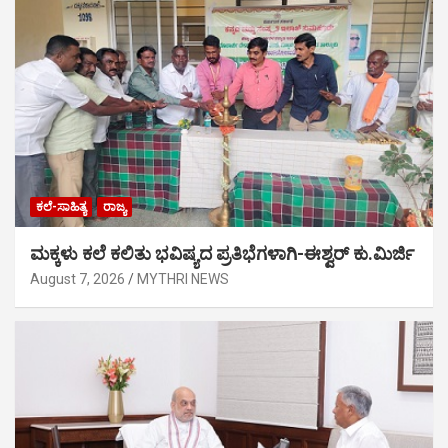
ಕಲೆ-ಸಾಹಿತ್ಯ
ರಾಜ್ಯ
ಮಕ್ಕಳು ಕಲೆ ಕಲಿತು ಭವಿಷ್ಯದ ಪ್ರತಿಭೆಗಳಾಗಿ-ಈಶ್ವರ್ ಕು.ಮಿರ್ಜಿ
August 7, 2026
MYTHRI NEWS