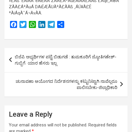
»£Àß¯ÉAiÀÄ°èAiÉÄÃ ZÀÄ£ÁªÀuÉAiÀÄ£ÀÄß £ÀqÉ¸À®Ä
ZÀÄ£ÁªÀuÁ DAiÉÆÃUÀªÀ£ÀÄß ¸ÁÜ¥À£É
ªÀiÁqÀ¯Á¬ÄvÀÄ.
F
T
W
L
T
S
a
w
h
i
e
h
c
i
a
n
l
a
e
t
t
k
e
r
Post
b
t
s
e
g
e
ಬಿಜೆಪಿ ಅಭ್ಯರ್ಥಿಗಳ ಪಟ್ಟಿ ಬಿಡುಗಡೆ : ತುಮಕೂರಿಗೆ ಜ್ಯೋತಿಗಣೇಶ್-
o
e
A
d
r
navigation
ಗುಬ್ಬಿಗೆ ಯಾರ ಹೆಸರು ಇಲ್ಲ
o
r
p
I
a
k
p
n
m
ಚುನಾವಣಾ ಆಯೋಗದ ನಿರ್ದೆಶನಗಳನ್ನು ಕಟ್ಟುನಿಟ್ಟಾಗಿ ನಾವೆಲ್ಲರೂ
ಪಾಲಿಸಬೇಕು-ಜಿಲ್ಲಾಧಿಕಾರಿ
Leave a Reply
Your email address will not be published.
Required fields
are marked
*