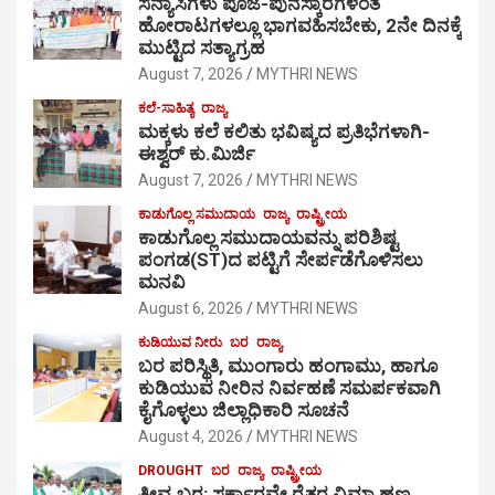
ಸನ್ಯಾಸಿಗಳು ಪೂಜೆ-ಪುನಸ್ಕಾರಗಳಂತೆ
ಹೋರಾಟಗಳಲ್ಲೂ ಭಾಗವಹಿಸಬೇಕು, 2ನೇ ದಿನಕ್ಕೆ
ಮುಟ್ಟಿದ ಸತ್ಯಾಗ್ರಹ
August 7, 2026
MYTHRI NEWS
ಕಲೆ-ಸಾಹಿತ್ಯ
ರಾಜ್ಯ
ಮಕ್ಕಳು ಕಲೆ ಕಲಿತು ಭವಿಷ್ಯದ ಪ್ರತಿಭೆಗಳಾಗಿ-
ಈಶ್ವರ್ ಕು.ಮಿರ್ಜಿ
August 7, 2026
MYTHRI NEWS
ಕಾಡುಗೊಲ್ಲ ಸಮುದಾಯ
ರಾಜ್ಯ
ರಾಷ್ಟ್ರೀಯ
ಕಾಡುಗೊಲ್ಲ ಸಮುದಾಯವನ್ನು ಪರಿಶಿಷ್ಟ
ಪಂಗಡ(ST)ದ ಪಟ್ಟಿಗೆ ಸೇರ್ಪಡೆಗೊಳಿಸಲು
ಮನವಿ
August 6, 2026
MYTHRI NEWS
ಕುಡಿಯುವ ನೀರು
ಬರ
ರಾಜ್ಯ
ಬರ ಪರಿಸ್ಥಿತಿ, ಮುಂಗಾರು ಹಂಗಾಮು, ಹಾಗೂ
ಕುಡಿಯುವ ನೀರಿನ ನಿರ್ವಹಣೆ ಸಮರ್ಪಕವಾಗಿ
ಕೈಗೊಳ್ಳಲು ಜಿಲ್ಲಾಧಿಕಾರಿ ಸೂಚನೆ
August 4, 2026
MYTHRI NEWS
DROUGHT
ಬರ
ರಾಜ್ಯ
ರಾಷ್ಟ್ರೀಯ
ತೀವ್ರ ಬರ: ಸರ್ಕಾರವೇ ರೈತರ ವಿಮಾ ಹಣ