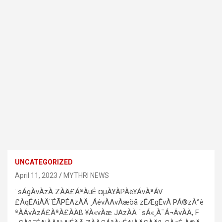
UNCATEGORIZED
April 11, 2023
MYTHRI NEWS
¨sÁgÀvÀzÀ ZÀÄ£ÁªÀuÉ ¤µÀ¥ÀPÀë¥ÁvÀªÁV
£ÀqÉAiÀÄ¨ÉÃPÉAzÀÄ ¸ÁévÀAvÀæöå zÉÆgÉvÀ PÁ®zÀ°è
ªÀÄvÀzÁ£ÀªÀ£ÀÄß ¥À«vÀæ JAzÀÄ ¨sÁ«¸À¯Á¬ÄvÀÄ, F