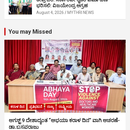
ಭರಿಸಲಿ: ವಿಜಯೇಂದ್ರ ಆಗ್ರಹ
August 4, 2026
MYTHRI NEWS
You may Missed
ಕರಾಳ ದಿನ
ಪ್ರತಿಭಟನೆ
ರಾಜ್ಯ
ರಾಷ್ಟ್ರೀಯ
ಆಗಸ್ಟ್ 9 ದೇಶಾದ್ಯಂತ “ಅಭಯಾ ಕರಾಳ ದಿನ” ವಾಗಿ ಆಚರಣೆ-
ಡಾ.ಬಸವರಾಜು