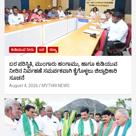
ಕುಡಿಯುವ ನೀರು
ಬರ
ರಾಜ್ಯ
ಬರ ಪರಿಸ್ಥಿತಿ, ಮುಂಗಾರು ಹಂಗಾಮು, ಹಾಗೂ ಕುಡಿಯುವ
ನೀರಿನ ನಿರ್ವಹಣೆ ಸಮರ್ಪಕವಾಗಿ ಕೈಗೊಳ್ಳಲು ಜಿಲ್ಲಾಧಿಕಾರಿ
ಸೂಚನೆ
August 4, 2026
MYTHRI NEWS