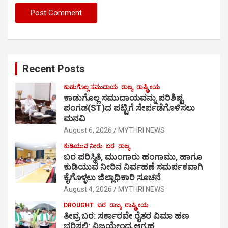
Recent Posts
ಕಾಡುಗೊಲ್ಲ ಸಮುದಾಯ
ರಾಜ್ಯ
ರಾಷ್ಟ್ರೀಯ
ಕಾಡುಗೊಲ್ಲ ಸಮುದಾಯವನ್ನು ಪರಿಶಿಷ್ಟ
ಪಂಗಡ(ST)ದ ಪಟ್ಟಿಗೆ ಸೇರ್ಪಡೆಗೊಳಿಸಲು
ಮನವಿ
August 6, 2026
MYTHRI NEWS
ಕುಡಿಯುವ ನೀರು
ಬರ
ರಾಜ್ಯ
ಬರ ಪರಿಸ್ಥಿತಿ, ಮುಂಗಾರು ಹಂಗಾಮು, ಹಾಗೂ
ಕುಡಿಯುವ ನೀರಿನ ನಿರ್ವಹಣೆ ಸಮರ್ಪಕವಾಗಿ
ಕೈಗೊಳ್ಳಲು ಜಿಲ್ಲಾಧಿಕಾರಿ ಸೂಚನೆ
August 4, 2026
MYTHRI NEWS
DROUGHT
ಬರ
ರಾಜ್ಯ
ರಾಷ್ಟ್ರೀಯ
ತೀವ್ರ ಬರ: ಸರ್ಕಾರವೇ ರೈತರ ವಿಮಾ ಹಣ
ಭರಿಸಲಿ: ವಿಜಯೇಂದ್ರ ಆಗ್ರಹ