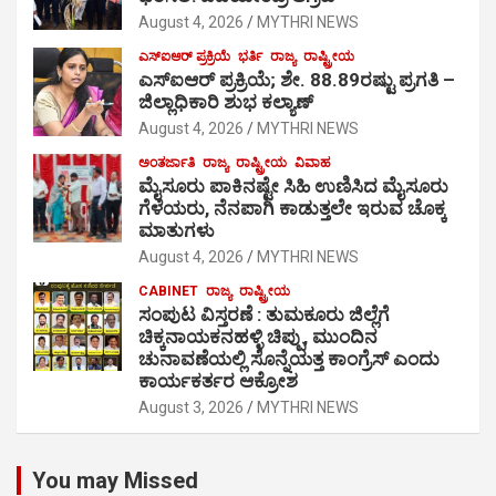
August 4, 2026
MYTHRI NEWS
ಎಸ್‍ಐಆರ್ ಪ್ರಕ್ರಿಯೆ
ಭರ್ತಿ
ರಾಜ್ಯ
ರಾಷ್ಟ್ರೀಯ
ಎಸ್‍ಐಆರ್ ಪ್ರಕ್ರಿಯೆ; ಶೇ. 88.89ರಷ್ಟು ಪ್ರಗತಿ –
ಜಿಲ್ಲಾಧಿಕಾರಿ ಶುಭ ಕಲ್ಯಾಣ್
August 4, 2026
MYTHRI NEWS
ಅಂತರ್ಜಾತಿ
ರಾಜ್ಯ
ರಾಷ್ಟ್ರೀಯ
ವಿವಾಹ
ಮೈಸೂರು ಪಾಕಿನಷ್ಟೇ ಸಿಹಿ ಉಣಿಸಿದ ಮೈಸೂರು
ಗೆಳೆಯರು, ನೆನಪಾಗಿ ಕಾಡುತ್ತಲೇ ಇರುವ ಚೊಕ್ಕ
ಮಾತುಗಳು
August 4, 2026
MYTHRI NEWS
CABINET
ರಾಜ್ಯ
ರಾಷ್ಟ್ರೀಯ
ಸಂಪುಟ ವಿಸ್ತರಣೆ : ತುಮಕೂರು ಜಿಲ್ಲೆಗೆ
ಚಿಕ್ಕನಾಯಕನಹಳ್ಳಿ ಚಿಪ್ಪು, ಮುಂದಿನ
ಚುನಾವಣೆಯಲ್ಲಿ ಸೊನ್ನೆಯತ್ತ ಕಾಂಗ್ರೆಸ್ ಎಂದು
ಕಾರ್ಯಕರ್ತರ ಆಕ್ರೋಶ
August 3, 2026
MYTHRI NEWS
You may Missed