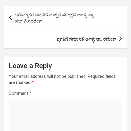
o
e
A
d
r
Post
o
r
p
I
a
ಆರೋಗ್ಯಕರ ಬದುಕಿಗೆ ಮಣ್ಣಿನ ಸಂರಕ್ಷಣೆ ಅಗತ್ಯ: ನ್ಯಾ.
k
p
n
m
navigation
ಹೆಚ್.ಪಿ.ಸಂದೇಶ್
ಪ್ರಗತಿಗೆ ಸಮಾನತೆ ಅಗತ್ಯ: ಡಾ. ರಮೇಶ್
Leave a Reply
Your email address will not be published.
Required fields
are marked
*
Comment
*