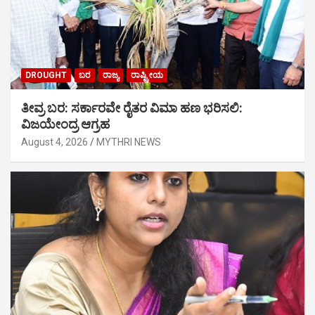
DROUGHT
ಬರ
ರಾಜ್ಯ
ರಾಷ್ಟ್ರೀಯ
ತೀವ್ರ ಬರ: ಸರ್ಕಾರವೇ ರೈತರ ವಿಮಾ ಹಣ ಭರಿಸಲಿ:
ವಿಜಯೇಂದ್ರ ಆಗ್ರಹ
August 4, 2026
MYTHRI NEWS