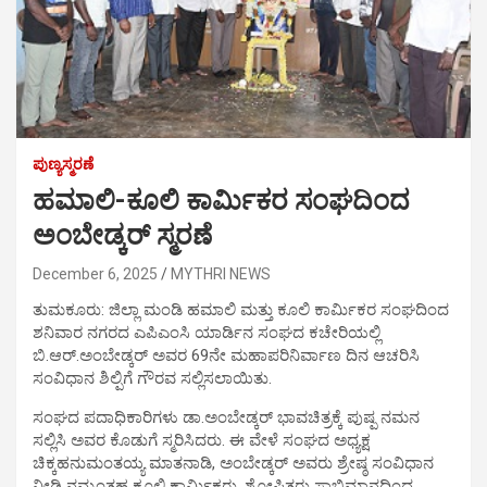
ಪುಣ್ಯಸ್ಮರಣೆ
ಹಮಾಲಿ-ಕೂಲಿ ಕಾರ್ಮಿಕರ ಸಂಘದಿಂದ
ಅಂಬೇಡ್ಕರ್ ಸ್ಮರಣೆ
December 6, 2025
MYTHRI NEWS
ತುಮಕೂರು: ಜಿಲ್ಲಾ ಮಂಡಿ ಹಮಾಲಿ ಮತ್ತು ಕೂಲಿ ಕಾರ್ಮಿಕರ ಸಂಘದಿಂದ
ಶನಿವಾರ ನಗರದ ಎಪಿಎಂಸಿ ಯಾರ್ಡಿನ ಸಂಘದ ಕಚೇರಿಯಲ್ಲಿ
ಬಿ.ಆರ್.ಅಂಬೇಡ್ಕರ್ ಅವರ 69ನೇ ಮಹಾಪರಿನಿರ್ವಾಣ ದಿನ ಆಚರಿಸಿ
ಸಂವಿಧಾನ ಶಿಲ್ಪಿಗೆ ಗೌರವ ಸಲ್ಲಿಸಲಾಯಿತು.
ಸಂಘದ ಪದಾಧಿಕಾರಿಗಳು ಡಾ.ಅಂಬೇಡ್ಕರ್ ಭಾವಚಿತ್ರಕ್ಕೆ ಪುಷ್ಪ ನಮನ
ಸಲ್ಲಿಸಿ ಅವರ ಕೊಡುಗೆ ಸ್ಮರಿಸಿದರು. ಈ ವೇಳೆ ಸಂಘದ ಅಧ್ಯಕ್ಷ
ಚಿಕ್ಕಹನುಮಂತಯ್ಯ ಮಾತನಾಡಿ, ಅಂಬೇಡ್ಕರ್ ಅವರು ಶ್ರೇಷ್ಠ ಸಂವಿಧಾನ
ನೀಡಿ ನಮ್ಮಂತಹ ಕೂಲಿ ಕಾರ್ಮಿಕರು, ಶೋಷಿತರು ಸ್ವಾಭಿಮಾನದಿಂದ