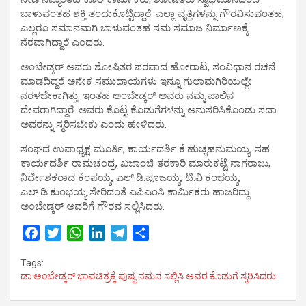
ಬಾಳುವಂತಹ ಶಕ್ತಿ ತಂದುಕೊಟ್ಟಿದ್ದಾರೆ. ಎಲ್ಲಾ ವೃತ್ತಿಗಳನ್ನು ಗೌರವಿಸುವಂತಹ,
ಎಲ್ಲರೂ ಸಮಾನವಾಗಿ ಬಾಳುವಂತಹ ಸಮ ಸಮಾಜ ನಿರ್ಮಾಣಕ್ಕೆ
ನೆರವಾಗಿದ್ದಾರೆ ಎಂದರು.
ಅಂಬೇಡ್ಕರ್ ಅವರು ಶೋಷಿತರ ಪರವಾದ ಹೋರಾಟ, ಸಂವಿಧಾನ ರಚನೆ
ಮಾಡದಿದ್ದರೆ ಅನೇಕ ಸಮುದಾಯಗಳು ಇನ್ನೂ ಗುಲಾಮಗಿರಿಯಲ್ಲೇ
ನರಳಬೇಕಾಗಿತ್ತು. ಇಂತಹ ಅಂಬೇಡ್ಕರ್ ಅವರು ನಮ್ಮ ಪಾಲಿನ
ದೇವರಾಗಿದ್ದಾರೆ. ಅವರು ಕೊಟ್ಟ ಕೊಡುಗೆಗಳನ್ನು ಅನುಸರಿಸಿಕೊಂಡು ಸದಾ
ಅವರನ್ನು ಸ್ಮರಿಸಬೇಕು ಎಂದು ಹೇಳಿದರು.
ಸಂಘದ ಉಪಾಧ್ಯಕ್ಷ ಮೂರ್ತಿ, ಕಾರ್ಯದರ್ಶಿ ಕೆ.ಹುಚ್ಚಹನುಮಯ್ಯ, ಸಹ
ಕಾರ್ಯದರ್ಶಿ ರಾಮಚಂದ್ರ, ಖಜಾಂಚಿ ತರಕಾರಿ ಮಾರುಕಟ್ಟೆ ನಾಗರಾಜು,
ನಿರ್ದೇಶಕರಾದ ಕೆಂಪಯ್ಯ, ಎಲ್.ಡಿ.ಪೂಜಯ್ಯ, ಟಿ.ವಿ.ಕಂಭಯ್ಯ,
ಎಲ್.ಡಿ.ಕುಂಭಯ್ಯ ಸೇರಿದಂತೆ ಎಪಿಎಂಸಿ ಕಾರ್ಮಿಕರು ಹಾಜರಿದ್ದು
ಅಂಬೇಡ್ಕರ್ ಅವರಿಗೆ ಗೌರವ ಸಲ್ಲಿಸಿದರು.
F
T
W
L
T
S
a
w
h
i
e
h
Tags:
c
i
a
n
l
a
ಡಾ.ಅಂಬೇಡ್ಕರ್ ಭಾವಚಿತ್ರಕ್ಕೆ ಪುಷ್ಪ ನಮನ ಸಲ್ಲಿಸಿ ಅವರ ಕೊಡುಗೆ ಸ್ಮರಿಸಿದರು
e
t
t
k
e
r
b
t
s
e
g
e