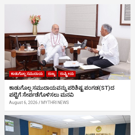
ಕಾಡುಗೊಲ್ಲ ಸಮುದಾಯ
ರಾಜ್ಯ
ರಾಷ್ಟ್ರೀಯ
ಕಾಡುಗೊಲ್ಲ ಸಮುದಾಯವನ್ನು ಪರಿಶಿಷ್ಟ ಪಂಗಡ(ST)ದ
ಪಟ್ಟಿಗೆ ಸೇರ್ಪಡೆಗೊಳಿಸಲು ಮನವಿ
August 6, 2026
MYTHRI NEWS