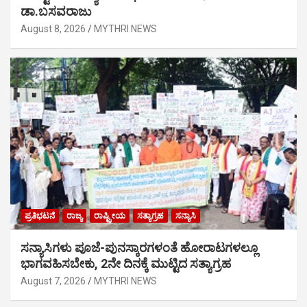
ಡಾ.ಬಸವರಾಜು
August 8, 2026
MYTHRI NEWS
ಪ್ರತಿಭಟನೆ
ರಾಜ್ಯ
ರಾಷ್ಟ್ರೀಯ
ಸತ್ಯಾಗ್ರಹ
ಸನ್ಯಾಸಿ
ಸನ್ಯಾಸಿಗಳು ಪೂಜೆ-ಪುನಸ್ಕಾರಗಳಂತೆ ಹೋರಾಟಗಳಲ್ಲೂ
ಭಾಗವಹಿಸಬೇಕು, 2ನೇ ದಿನಕ್ಕೆ ಮುಟ್ಟಿದ ಸತ್ಯಾಗ್ರಹ
August 7, 2026
MYTHRI NEWS