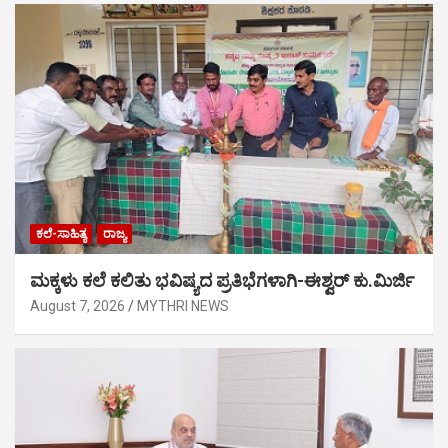
ಕಲೆ-ಸಾಹಿತ್ಯ
ರಾಜ್ಯ
ಮಕ್ಕಳು ಕಲೆ ಕಲಿತು ಭವಿಷ್ಯದ ಪ್ರತಿಭೆಗಳಾಗಿ-ಈಶ್ವರ್ ಕು.ಮಿರ್ಜಿ
August 7, 2026
MYTHRI NEWS