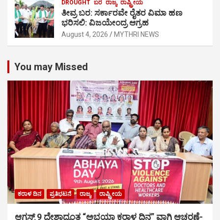
DROUGHT
ಬರ
ರಾಜ್ಯ
ರಾಷ್ಟ್ರೀಯ
ತೀವ್ರ ಬರ: ಸರ್ಕಾರವೇ ರೈತರ ವಿಮಾ ಹಣ
ಭರಿಸಲಿ: ವಿಜಯೇಂದ್ರ ಆಗ್ರಹ
August 4, 2026
MYTHRI NEWS
You may Missed
ಕರಾಳ ದಿನ
ಪ್ರತಿಭಟನೆ
ರಾಜ್ಯ
ರಾಷ್ಟ್ರೀಯ
ಆಗಸ್ಟ್ 9 ದೇಶಾದ್ಯಂತ “ಅಭಯಾ ಕರಾಳ ದಿನ” ವಾಗಿ ಆಚರಣೆ-