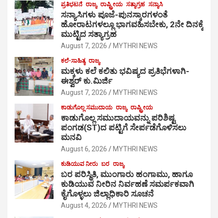
ಪ್ರತಿಭಟನೆ
ರಾಜ್ಯ
ರಾಷ್ಟ್ರೀಯ
ಸತ್ಯಾಗ್ರಹ
ಸನ್ಯಾಸಿ
ಸನ್ಯಾಸಿಗಳು ಪೂಜೆ-ಪುನಸ್ಕಾರಗಳಂತೆ
ಹೋರಾಟಗಳಲ್ಲೂ ಭಾಗವಹಿಸಬೇಕು, 2ನೇ ದಿನಕ್ಕೆ
ಮುಟ್ಟಿದ ಸತ್ಯಾಗ್ರಹ
August 7, 2026
MYTHRI NEWS
ಕಲೆ-ಸಾಹಿತ್ಯ
ರಾಜ್ಯ
ಮಕ್ಕಳು ಕಲೆ ಕಲಿತು ಭವಿಷ್ಯದ ಪ್ರತಿಭೆಗಳಾಗಿ-
ಈಶ್ವರ್ ಕು.ಮಿರ್ಜಿ
August 7, 2026
MYTHRI NEWS
ಕಾಡುಗೊಲ್ಲ ಸಮುದಾಯ
ರಾಜ್ಯ
ರಾಷ್ಟ್ರೀಯ
ಕಾಡುಗೊಲ್ಲ ಸಮುದಾಯವನ್ನು ಪರಿಶಿಷ್ಟ
ಪಂಗಡ(ST)ದ ಪಟ್ಟಿಗೆ ಸೇರ್ಪಡೆಗೊಳಿಸಲು
ಮನವಿ
August 6, 2026
MYTHRI NEWS
ಕುಡಿಯುವ ನೀರು
ಬರ
ರಾಜ್ಯ
ಬರ ಪರಿಸ್ಥಿತಿ, ಮುಂಗಾರು ಹಂಗಾಮು, ಹಾಗೂ
ಕುಡಿಯುವ ನೀರಿನ ನಿರ್ವಹಣೆ ಸಮರ್ಪಕವಾಗಿ
ಕೈಗೊಳ್ಳಲು ಜಿಲ್ಲಾಧಿಕಾರಿ ಸೂಚನೆ
August 4, 2026
MYTHRI NEWS