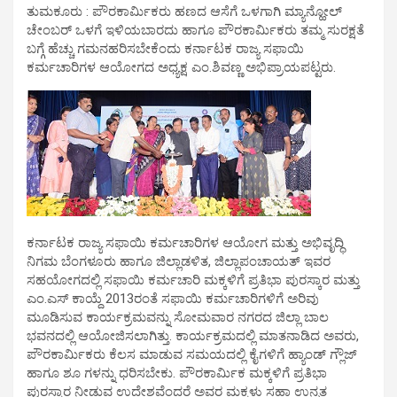
ತುಮಕೂರು : ಪೌರಕಾರ್ಮಿಕರು ಹಣದ ಆಸೆಗೆ ಒಳಗಾಗಿ ಮ್ಯಾನ್ಹೋಲ್
ಚೇಂಬರ್ ಒಳಗೆ ಇಳಿಯಬಾರದು ಹಾಗೂ ಪೌರಕಾರ್ಮಿಕರು ತಮ್ಮ ಸುರಕ್ಷತೆ
ಬಗ್ಗೆ ಹೆಚ್ಚು ಗಮನಹರಿಸಬೇಕೆಂದು ಕರ್ನಾಟಕ ರಾಜ್ಯ ಸಫಾಯಿ
ಕರ್ಮಚಾರಿಗಳ ಆಯೋಗದ ಅಧ್ಯಕ್ಷ ಎಂ.ಶಿವಣ್ಣ ಅಭಿಪ್ರಾಯಪಟ್ಟರು.
ಕರ್ನಾಟಕ ರಾಜ್ಯ ಸಫಾಯಿ ಕರ್ಮಚಾರಿಗಳ ಆಯೋಗ ಮತ್ತು ಅಭಿವೃದ್ಧಿ
ನಿಗಮ ಬೆಂಗಳೂರು ಹಾಗೂ ಜಿಲ್ಲಾಡಳಿತ, ಜಿಲ್ಲಾಪಂಚಾಯತ್ ಇವರ
ಸಹಯೋಗದಲ್ಲಿ ಸಫಾಯಿ ಕರ್ಮಚಾರಿ ಮಕ್ಕಳಿಗೆ ಪ್ರತಿಭಾ ಪುರಸ್ಕಾರ ಮತ್ತು
ಎಂ.ಎಸ್ ಕಾಯ್ದೆ 2013ರಂತೆ ಸಫಾಯಿ ಕರ್ಮಚಾರಿಗಳಿಗೆ ಅರಿವು
ಮೂಡಿಸುವ ಕಾರ್ಯಕ್ರಮವನ್ನು ಸೋಮವಾರ ನಗರದ ಜಿಲ್ಲಾ ಬಾಲ
ಭವನದಲ್ಲಿ ಆಯೋಜಿಸಲಾಗಿತ್ತು. ಕಾರ್ಯಕ್ರಮದಲ್ಲಿ ಮಾತನಾಡಿದ ಅವರು,
ಪೌರಕಾರ್ಮಿಕರು ಕೆಲಸ ಮಾಡುವ ಸಮಯದಲ್ಲಿ ಕೈಗಳಿಗೆ ಹ್ಯಾಂಡ್ ಗ್ಲೌಜ್
ಹಾಗೂ ಶೂ ಗಳನ್ನು ಧರಿಸಬೇಕು. ಪೌರಕಾರ್ಮಿಕ ಮಕ್ಕಳಿಗೆ ಪ್ರತಿಭಾ
ಪುರಸ್ಕಾರ ನೀಡುವ ಉದ್ದೇಶವೆಂದರೆ ಅವರ ಮಕ್ಕಳು ಸಹಾ ಉನ್ನತ