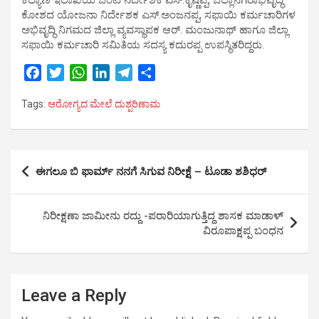
ಕಲ್ಯಾಣ ಇಲಾಖೆಯ ಜಂಟಿ ನಿರ್ದೇಶಕ ಎಸ್.ಕೃಷ್ಣಪ್ಪ, ಜಿಲ್ಲಾನಗರಾಭಿವೃದ್ಧಿ
ಕೋಶದ ಯೋಜನಾ ನಿರ್ದೇಶಕ ಎಸ್.ಅಂಜನಪ್ಪ, ಸಫಾಯಿ ಕರ್ಮಚಾರಿಗಳ
ಅಭಿವೃದ್ಧಿ ನಿಗಮದ ಜಿಲ್ಲಾ ವ್ಯವಸ್ಥಾಪಕ ಆರ್. ಮಂಜುನಾಥ್ ಹಾಗೂ ಜಿಲ್ಲಾ
ಸಫಾಯಿ ಕರ್ಮಚಾರಿ ಸಮಿತಿಯ ಸದಸ್ಯ ಕದುರಪ್ಪ ಉಪಸ್ಥಿತರಿದ್ದರು.
F
T
W
L
T
S
a
w
h
i
e
h
Tags:
ಆರೋಗ್ಯದ ಮೇಲೆ ದುಶ್ಪರಿಣಾಮ
c
i
a
n
l
a
e
t
t
k
e
r
b
t
s
e
g
e
Post
o
e
A
d
r
ಈಗಲೂ ಬಿ ಫಾರ್ಮ್ ನನಗೆ ಸಿಗುವ ನಿರೀಕ್ಷೆ – ಟೂಡಾ ಶಶಿಧರ್
o
r
p
I
a
navigation
k
p
n
m
ನಿರೀಕ್ಷಣಾ ಜಾಮೀನು ರದ್ದು -ಪರಾರಿಯಾಗುತ್ತಿದ್ದ ಶಾಸಕ ಮಾಡಾಳ್
ವಿರೂಪಾಕ್ಷಪ್ಪ ಬಂಧನ
Leave a Reply