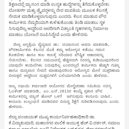
ಶಿಕ್ಷಣದಲ್ಲಿ ವ್ಯಾಸಂಗ ಮಾಡಿ ಉನ್ನತ ಹುದ್ದೆಗಳನ್ನು ತೆಗೆದುಕೊಳ್ಳಬೇಕು.
ಲೋಡರ್ಸ್ ಮತ್ತು ಡ್ರೈವರ್‍ಗಳನ್ನು ನೇರ ಪಾವತಿಯ ಮೂಲಕ ಕೆಲಸಕ್ಕೆ
ನೇಮಕ ಮಾಡಿಕೊಳ್ಳಲಾಗುವುದು ಎಂದರು. ಕೆಲಸ ಮಾಡುವ ಪೌರ
ಕಾರ್ಮಿಕರು ನೆಮ್ಮದಿಯಾಗಿ ಕುಳಿತುಕೊಂಡು ತಿಂಡಿ ಮಾಡಲು ಸ್ಥಳ
ಸಿಗುವುದಿಲ್ಲ ಆದ್ದರಿಂದ ಅವರಿಗಾಗಿ ವಿಶ್ರಾಂತಿ ಗೃಹಗಳನ್ನು ನಿರ್ಮಾಣ
ಮಾಡಲು ಯೋಜನೆ ರೂಪಿಸಿದ್ದೇವೆ ಎಂದು ಹೇಳಿದರು.
  ಜಿಲ್ಲಾ ಆಸ್ಪತ್ರೆಯ ವೈದ್ಯರಾದ ಡಾ: ದಯಾನಂದ ಅವರು ಮಾತನಾಡಿ, 
ಪೌರಕಾರ್ಮಿಕರು ಕೆಲಸದ ಜೊತೆ ತಮ್ಮ ಆರೋಗ್ಯದ ಕಡೆಯು ಗಮನ 
ಕೊಡಬೇಕು ಹಾಗೂ ಕಾಲ ಕಾಲಕ್ಕೆ ಸರಿಯಾದ ಪೌಷ್ಟಿಕ ಆಹಾರವನ್ನು 
ಸೇವಿಸಬೇಕು. ಕೆಲಸದ ಸಮಯದಲ್ಲಿ ಹೆಚ್ಚಿನದಾಗಿ ನೀರನ್ನು ಕುಡಿಯುವುದರಿಂದ 
ಯಾವುದೇ ಕಾಯಿಲೆಗಳು ಬರುವುದಿಲ್ಲ ಎಂದರಲ್ಲದೆ ಕಾರ್ಮಿಕರು ಹೆಚ್ಚಾಗಿ ಗುಟ್ಕಾ 
ಹಾಗೂ ಮದ್ಯಪಾನ ಸೇವನೆ ಮಾಡುವುದರಿಂದ ಆರೋಗ್ಯದ ಮೇಲೆ ದುಶ್ಪರಿಣಾಮ 
ಬೀರುತ್ತದೆ ಆದ್ದರಿಂದ ದುಶ್ಚಟಗಳಿಗೆ ಬಲಿಯಾಗಬೇಡಿ ಎಂದು ಹೇಳಿದರು.

ರಾಜ್ಯ ಸಫಾಯಿ ಕರ್ಮಚಾರಿ ಆಯೋಗದ ಮೇಲ್ವಿಚರಣಾ ಸಮಿತಿಯ ಸದಸ್ಯ 
ಓಬಳೇಶ್ ಮಾತನಾಡಿ, ಎಂ.ಎಸ್.2013ರ ಕಾಯ್ದೆ ಪ್ರಕಾರ ಪೌರ 
ಕಾರ್ಮಿಕರನ್ನು ಮ್ಯಾನ್ ಹೋಲ್ ಒಳಗೆ  ಇಳಿಸುವುದು ಕಾನೂನು ಬಾಹಿರ. 
ಕಾನೂನು ಉಲ್ಲಂಘನೆ ಮಾಡಿದವರ ವಿರುದ್ಧ ಶಿಕ್ಷೆಗೆ ಗುರಿಪಡಿಸಲಾವುದು ಎಂದು 
ಹೇಳಿದರು.
ಜಿಲ್ಲಾ ಪಂಚಾಯತ್ ಮುಖ್ಯ ಕಾರ್ಯನಿರ್ವಹಣಾಧಿಕಾರಿ ಡಾ:
ಕೆ.ವಿದ್ಯಾಕುಮಾರಿ, ಮಹಾನಗರ ಪಾಲಿಕೆ ಆಯುಕ್ತ ಹೆಚ್.ವಿ.ದರ್ಶನ್, ಸಮಾಜ