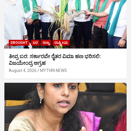
DROUGHT
ಬರ
ರಾಜ್ಯ
ರಾಷ್ಟ್ರೀಯ
ತೀವ್ರ ಬರ: ಸರ್ಕಾರವೇ ರೈತರ ವಿಮಾ ಹಣ ಭರಿಸಲಿ:
ವಿಜಯೇಂದ್ರ ಆಗ್ರಹ
August 4, 2026
MYTHRI NEWS