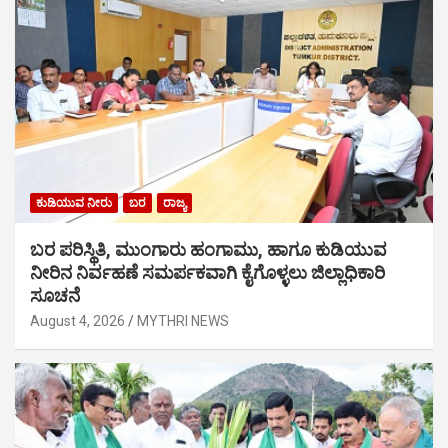
ಕುಡಿಯುವ ನೀರು
ಬರ
ರಾಜ್ಯ
ಬರ ಪರಿಸ್ಥಿತಿ, ಮುಂಗಾರು ಹಂಗಾಮು, ಹಾಗೂ ಕುಡಿಯುವ
ನೀರಿನ ನಿರ್ವಹಣೆ ಸಮರ್ಪಕವಾಗಿ ಕೈಗೊಳ್ಳಲು ಜಿಲ್ಲಾಧಿಕಾರಿ
ಸೂಚನೆ
August 4, 2026
MYTHRI NEWS