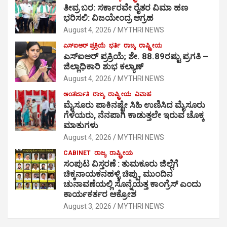
ತೀವ್ರ ಬರ: ಸರ್ಕಾರವೇ ರೈತರ ವಿಮಾ ಹಣ
ಭರಿಸಲಿ: ವಿಜಯೇಂದ್ರ ಆಗ್ರಹ
August 4, 2026
MYTHRI NEWS
ಎಸ್‍ಐಆರ್ ಪ್ರಕ್ರಿಯೆ
ಭರ್ತಿ
ರಾಜ್ಯ
ರಾಷ್ಟ್ರೀಯ
ಎಸ್‍ಐಆರ್ ಪ್ರಕ್ರಿಯೆ; ಶೇ. 88.89ರಷ್ಟು ಪ್ರಗತಿ –
ಜಿಲ್ಲಾಧಿಕಾರಿ ಶುಭ ಕಲ್ಯಾಣ್
August 4, 2026
MYTHRI NEWS
ಅಂತರ್ಜಾತಿ
ರಾಜ್ಯ
ರಾಷ್ಟ್ರೀಯ
ವಿವಾಹ
ಮೈಸೂರು ಪಾಕಿನಷ್ಟೇ ಸಿಹಿ ಉಣಿಸಿದ ಮೈಸೂರು
ಗೆಳೆಯರು, ನೆನಪಾಗಿ ಕಾಡುತ್ತಲೇ ಇರುವ ಚೊಕ್ಕ
ಮಾತುಗಳು
August 4, 2026
MYTHRI NEWS
CABINET
ರಾಜ್ಯ
ರಾಷ್ಟ್ರೀಯ
ಸಂಪುಟ ವಿಸ್ತರಣೆ : ತುಮಕೂರು ಜಿಲ್ಲೆಗೆ
ಚಿಕ್ಕನಾಯಕನಹಳ್ಳಿ ಚಿಪ್ಪು, ಮುಂದಿನ
ಚುನಾವಣೆಯಲ್ಲಿ ಸೊನ್ನೆಯತ್ತ ಕಾಂಗ್ರೆಸ್ ಎಂದು
ಕಾರ್ಯಕರ್ತರ ಆಕ್ರೋಶ
August 3, 2026
MYTHRI NEWS