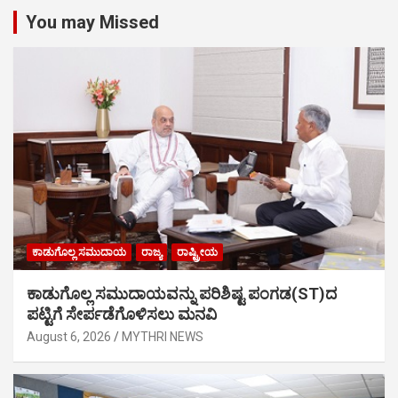
You may Missed
ಕಾಡುಗೊಲ್ಲ ಸಮುದಾಯ
ರಾಜ್ಯ
ರಾಷ್ಟ್ರೀಯ
ಕಾಡುಗೊಲ್ಲ ಸಮುದಾಯವನ್ನು ಪರಿಶಿಷ್ಟ ಪಂಗಡ(ST)ದ
ಪಟ್ಟಿಗೆ ಸೇರ್ಪಡೆಗೊಳಿಸಲು ಮನವಿ
August 6, 2026
MYTHRI NEWS