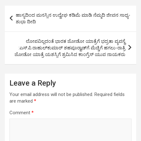
e
t
t
k
e
r
Post
b
t
s
e
g
e
ಹಾಸ್ಯದಿಂದ ಮನಸ್ಸಿನ ಉದ್ವೇಘ ಕಡಿಮೆ ಮಾಡಿ ನೆಮ್ಮದಿ ಜೀವನ ಸಾಧ್ಯ-
o
e
A
d
r
navigation
ಶುಭಾ ದೀದಿ
o
r
p
I
a
k
p
n
m
ಲೋಪವಿಲ್ಲದಂತೆ ಭಾರತ ಜೋಡೋ ಯಾತ್ರೆಗೆ ಭದ್ರತಾ ವ್ಯವಸ್ಥೆ
:ಎಸ್.ಪಿ.ರಾಹುಲ್‍ಕುಮಾರ್ ಶಹಪೂರ್‍ವಾಡ್‍ಗೆ ಮೆಚ್ಚಿಗೆ ಹಗಲು-ರಾತ್ರಿ
ಜೋಡೋ ಯಾತ್ರೆ ಯಶಸ್ಸಿಗೆ ಶ್ರಮಿಸಿದ ಕಾಂಗ್ರೆಸ್ ಯುವ ನಾಯಕರು
Leave a Reply
Your email address will not be published.
Required fields
are marked
*
Comment
*