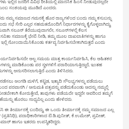
ುಗಳು ಇಲ್ಲಿನ ಜನರಿಗೆ ವಿವಿಧ ರೀತಿಯಲ್ಲಿ ಮಾನಸಿಕ ಹಿಂಸೆ ನೀಡುವುದಲ್ಲದೇ
್ದಾರೆ ಎಂಬ ಸಂಶಯವು ಮೂಡಿದೆ ಎಂದರು.
ಜನರು ನಮ್ಮ ಸಮಾಜದ ಗಮನಕ್ಕೆ ಹೊರ ರಾಜ್ಯಗಳಿಂದ ಬಂದು ನಮ್ಮ ಕಸುಬನ್ನು
ಇಂದು ಸಭೆ ಸೇರಿ ಎಲ್ಲರ ಸಹಮತದೊಂದಿಗೆ ನಿರ್ಧಾರಗಳನ್ನು ಕೈಗೊಳ್ಳಲಾಗಿದ್ದು,
ೀಯವಾಗಿ ಸಲೂನ್ ತೆರೆಯುವುದಾಗಲೀ, ಸಲೂನ್‍ಗಳಲ್ಲಿ ಕೆಲಸ
ಿತಾ ಸಮಾಜಕ್ಕೆ ಭೇಟಿ ನೀಡಿ, ತಮ್ಮ ಮೂಲ ದಾಖಲಾತಿಗಳನ್ನು ಹಾಗೂ
, ಇಲ್ಲಿ ನೋಂದಾಯಿಸಿಕೊಂಡು ಕರ್ತವ್ಯ ನಿರ್ವಹಿಸಬೇಕಾಗಿರುತ್ತದೆ ಎಂದು
ಕಾರ್ಯನಿರ್ವಹಿಸದೇ ಅಲ್ಪ ಸಮಯ ಮಾತ್ರ ಕಾರ್ಯನಿರ್ವಹಿಸಿ, ಕೆಲ ಅಹಿತಕರ
ಲಗಳನ್ನು ಮಾಡಿಕೊಂಡು ಪರ ಸ್ಥಳಗಳಿಗೆ ಪರಾರಿಯಾಗುತ್ತಿದ್ದಾರೆ, ಇಂತಹ
ನು ಅನುಸರಿಸಲಾಗುತ್ತಿದೆ ಎಂದು ತಿಳಿಸಿದರು.
ನಡೆಸಲು ಅಂಗಡಿ ಮಳಿಗೆ, ಕಟ್ಟಡ, ಇತ್ಯಾದಿ ಸೌಲಭ್ಯಗಳನ್ನು ಪಡೆಯಲು
 ಪರವಾನಗಿ / ಅನುಮತಿ ಪತ್ರವನ್ನು ಪಡೆದುಕೊಂಡು ಅದನ್ನು ನಮ್ಮಲ್ಲಿ
 ನೀಡಬೇಕಾಗಿ ಕೋರುತ್ತೇವೆ, ತಾವುಗಳು ಪಡೆಯದೇ ಇದ್ದರೇ ಅವರಿಂದ ತಮ್ಮಗೆ
ನ್ನು ಹೊರಲು ಸಾಧ್ಯವಿಲ್ಲ ಎಂದು ಹೇಳಿದರು.
ಿ ಈ ತೀರ್ಮಾನಕ್ಕೆ ಬಂದಿದ್ದು, ಈ ಒಂದು ತೀರ್ಮಾನಕ್ಕೆ ನಮ್ಮ ಸಮಾಜದ ಎಲ್ಲ
ರತಿನಿಧಿ), ಪದಾಧಿಕಾರಿಗಳಾದ ಟಿ.ಡಿ.ಪುನೀತ್, ಕೆ.ಉಮೇಶ್, ಪ್ರವೀಣ್,
ಮಾರ್ ಹಾಗೂ ಇತರರು ಉಪಸ್ಥಿತರಿದ್ದರು.