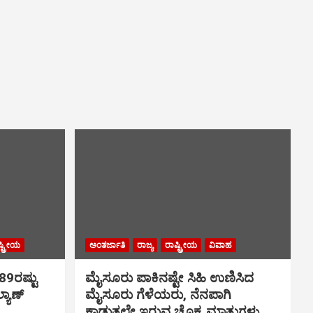
್ಟ್ರೀಯ
ಅಂತರ್ಜಾತಿ
ರಾಜ್ಯ
ರಾಷ್ಟ್ರೀಯ
ವಿವಾಹ
.89ರಷ್ಟು
ಮೈಸೂರು ಪಾಕಿನಷ್ಟೇ ಸಿಹಿ ಉಣಿಸಿದ
್ಯಾಣ್
ಮೈಸೂರು ಗೆಳೆಯರು, ನೆನಪಾಗಿ
ಕಾಡುತ್ತಲೇ ಇರುವ ಚೊಕ್ಕ ಮಾತುಗಳು