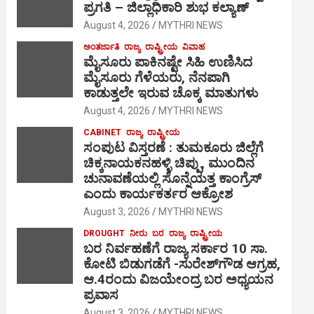
ಪ್ರಗತಿ – ಜಿಲ್ಲಾಧಿಕಾರಿ ಶುಭ ಕಲ್ಯಾಣ್
August 4, 2026
MYTHRI NEWS
ಅಂತರ್ಜಾತಿ
ರಾಜ್ಯ
ರಾಷ್ಟ್ರೀಯ
ವಿವಾಹ
ಮೈಸೂರು ಪಾಕಿನಷ್ಟೇ ಸಿಹಿ ಉಣಿಸಿದ
ಮೈಸೂರು ಗೆಳೆಯರು, ನೆನಪಾಗಿ
ಕಾಡುತ್ತಲೇ ಇರುವ ಚೊಕ್ಕ ಮಾತುಗಳು
August 4, 2026
MYTHRI NEWS
CABINET
ರಾಜ್ಯ
ರಾಷ್ಟ್ರೀಯ
ಸಂಪುಟ ವಿಸ್ತರಣೆ : ತುಮಕೂರು ಜಿಲ್ಲೆಗೆ
ಚಿಕ್ಕನಾಯಕನಹಳ್ಳಿ ಚಿಪ್ಪು, ಮುಂದಿನ
ಚುನಾವಣೆಯಲ್ಲಿ ಸೊನ್ನೆಯತ್ತ ಕಾಂಗ್ರೆಸ್
ಎಂದು ಕಾರ್ಯಕರ್ತರ ಆಕ್ರೋಶ
August 3, 2026
MYTHRI NEWS
DROUGHT
ನೀರು
ಬರ
ರಾಜ್ಯ
ರಾಷ್ಟ್ರೀಯ
ಬರ ನಿರ್ವಹಣೆಗೆ ರಾಜ್ಯ ಸರ್ಕಾರ 10 ಸಾ.
ಕೋಟಿ ಬಿಡುಗಡೆಗೆ -ಸುರೇಶ್‍ಗೌಡ ಆಗ್ರಹ,
ಆ.4ರಂದು ವಿಜಯೇಂದ್ರ ಬರ ಅಧ್ಯಯನ
ಪ್ರವಾಸ
August 3, 2026
MYTHRI NEWS