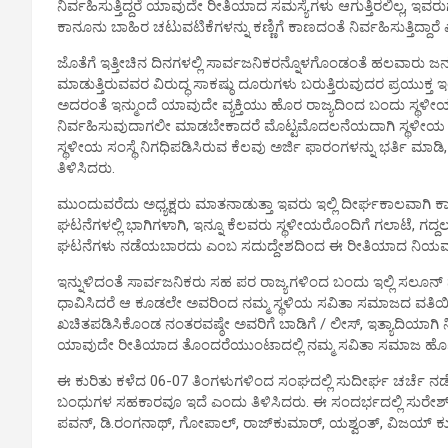
ನಿರ್ವಹಿಸುತ್ತಿದ್ದರೆ ಯಾವುದೇ ರೀತಿಯಾದ ಸಮಸ್ಯೆಗಳು ಆಗುತ್ತಿರಲಿಲ್ಲ, ಇವರ
ಕಾನೂನು ಬಾಹಿರ ಚಟುವಟಿಕೆಗಳನ್ನು ಕಣ್ಣಿಗೆ ಕಾಣದಂತೆ ನಿರ್ವಹಿಸುತ್ತಿದ
ಜೊತೆಗೆ ಇತ್ತೀಚಿನ ದಿನಗಳಲ್ಲಿ ಸಾರ್ವಜನಿಕರನ್ನೊಳಗೊಂಡಂತೆ ಹಲವಾರು 
ಮಾಡುತ್ತಿರುವವರ ವಿರುದ್ಧ ಸಾಕಷ್ಠು ದೂರುಗಳು ಬರುತ್ತಿರುವುದರ ಪ್ರಯುಕ್ತ 
ಅದರಂತೆ ಇನ್ಮುಂದೆ ಯಾವುದೇ ವ್ಯಕ್ತಿಯು ಹೊರ ರಾಜ್ಯದಿಂದ ಬಂದು ಸ್ಥಳ
ನಿರ್ವಹಿಸುವುದಾಗಲೀ ಮಾಡಬೇಕಾದರೆ ಮೊಟ್ಟಮೊದಲನೆಯದಾಗಿ ಸ್ಥಳೀಯ ಸವ
ಸ್ಥಳೀಯ ಸಂಸ್ಥೆ ನಿಗಧಿಪಡಿಸಿರುವ ಕೆಲವು ಅರ್ಜಿ ಫಾರಂಗಳನ್ನು ಭರ್ತಿ ಮಾಡಿ
ತಿಳಿಸಿದರು.
ಮುಂದುವರೆದು ಅಧ್ಯಕ್ಷರು ಮಾತನಾಡುತ್ತಾ ಇವರು ಇಲ್ಲಿ ದೀರ್ಘಕಾಲವಾಗಿ 
ಘಟನೆಗಳಲ್ಲಿ ಭಾಗಿಗಳಾಗಿ, ಇನ್ನೂ ಕೆಲವರು ಸ್ಥಳೀಯರೊಂದಿಗೆ ಗಲಾಟೆ, ಗದ್ದ
ಘಟನೆಗಳು ನಡೆಯಬಾರದು ಎಂಬ ಸದುದ್ದೇಶದಿಂದ ಈ ರೀತಿಯಾದ ನಿಯಮಗಳನ್
ಇನ್ನುಳಿದಂತೆ ಸಾರ್ವಜನಿಕರು ಸಹ ಪರ ರಾಜ್ಯಗಳಿಂದ ಬಂದು ಇಲ್ಲಿ ಸಲೂನ್ 
ಧಾವಿಸಿದರೆ ಆ ಕೂಡಲೇ ಅವರಿಂದ ನಮ್ಮ ಸ್ಥಳಿಯ ಸವಿತಾ ಸಮಾಜದ ವತಿಯಿಂದ
ಖಚಿತಪಡಿಸಿಕೊಂಡ ನಂತರವಷ್ಠೇ ಅವರಿಗೆ ಬಾಡಿಗೆ / ಲೀಸ್, ಇತ್ಯಾದಿಯಾಗಿ
ಯಾವುದೇ ರೀತಿಯಾದ ತೊಂದರೆಯುಂಟಾದಲ್ಲಿ ನಮ್ಮ ಸವಿತಾ ಸಮಾಜ ಹೊಣೆಯ
ಈ ಕುರಿತು ಕಳೆದ 06-07 ತಿಂಗಳುಗಳಿಂದ ಸಂಘದಲ್ಲಿ ಸುದೀರ್ಘ ಚರ್ಚೆ ನಡೆಸ
ಬಂಧುಗಳ ಸಹಕಾರವೂ ಇದೆ ಎಂದು ತಿಳಿಸಿದರು. ಈ ಸಂದರ್ಭದಲ್ಲಿ ಸುರೇಶ್ (ಪ್
ಪವನ್, ಡಿ.ರಂಗನಾಥ್, ಗೋಪಾಲ್, ರಾಜ್‍ಕುಮಾರ್, ಯಶ್ವಂತ್, ವಿಜಯ್ ಕು