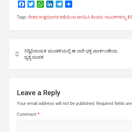
F
T
W
L
T
S
a
w
h
i
e
h
Tags:
ದೇಶದ ಉತ್ತರಭಾಗದ ಕಡೆಯಿಂದ ಆಗಮಿಸಿ ಕೆಲವರು ಸಲೂನ್‍ಗಳನ್ನು ತೆರೆದಿ
c
i
a
n
l
a
e
t
t
k
e
r
b
t
s
e
g
e
o
e
A
d
r
Post
o
r
p
I
a
ಸಿದ್ಧಿವಿನಾಯಕ ಮಂಡಳಿಯಲ್ಲಿ ಈ ಬಾರಿ ಭಕ್ತ ಮಾರ್ಕಂಡೇಯ
k
p
n
m
navigation
ದೃಶ್ಯ ರೂಪಕ
Leave a Reply
Your email address will not be published.
Required fields a
Comment
*