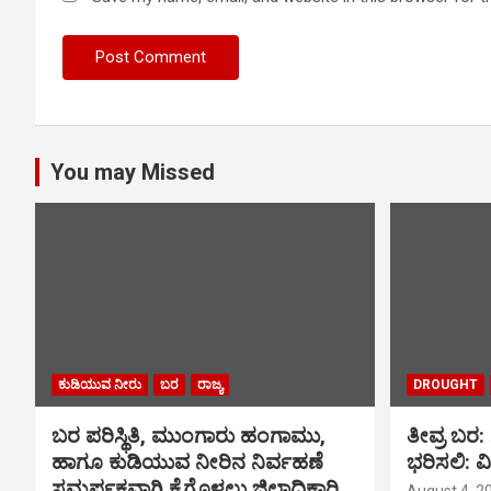
You may Missed
ಕುಡಿಯುವ ನೀರು
ಬರ
ರಾಜ್ಯ
DROUGHT
ಬರ ಪರಿಸ್ಥಿತಿ, ಮುಂಗಾರು ಹಂಗಾಮು,
ತೀವ್ರ ಬರ
ಹಾಗೂ ಕುಡಿಯುವ ನೀರಿನ ನಿರ್ವಹಣೆ
ಭರಿಸಲಿ: 
ಸಮರ್ಪಕವಾಗಿ ಕೈಗೊಳ್ಳಲು ಜಿಲ್ಲಾಧಿಕಾರಿ
August 4, 2