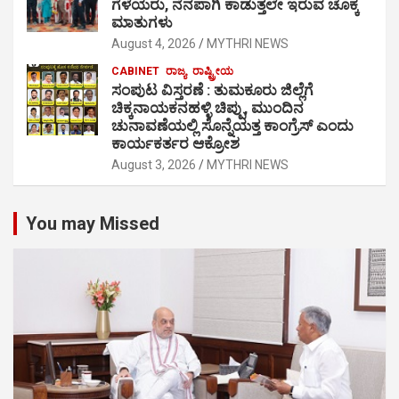
ಗೆಳೆಯರು, ನೆನಪಾಗಿ ಕಾಡುತ್ತಲೇ ಇರುವ ಚೊಕ್ಕ
ಮಾತುಗಳು
August 4, 2026
MYTHRI NEWS
CABINET
ರಾಜ್ಯ
ರಾಷ್ಟ್ರೀಯ
ಸಂಪುಟ ವಿಸ್ತರಣೆ : ತುಮಕೂರು ಜಿಲ್ಲೆಗೆ
ಚಿಕ್ಕನಾಯಕನಹಳ್ಳಿ ಚಿಪ್ಪು, ಮುಂದಿನ
ಚುನಾವಣೆಯಲ್ಲಿ ಸೊನ್ನೆಯತ್ತ ಕಾಂಗ್ರೆಸ್ ಎಂದು
ಕಾರ್ಯಕರ್ತರ ಆಕ್ರೋಶ
August 3, 2026
MYTHRI NEWS
You may Missed