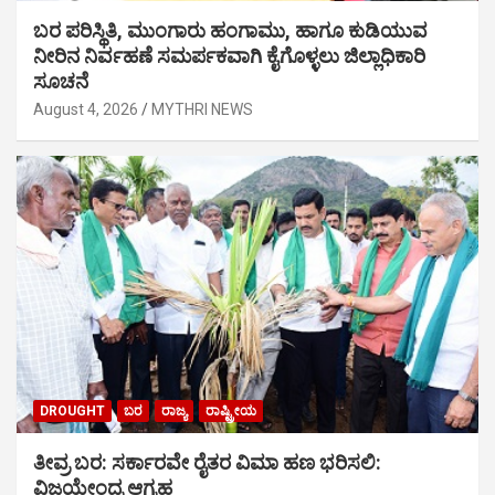
ಬರ ಪರಿಸ್ಥಿತಿ, ಮುಂಗಾರು ಹಂಗಾಮು, ಹಾಗೂ ಕುಡಿಯುವ
ನೀರಿನ ನಿರ್ವಹಣೆ ಸಮರ್ಪಕವಾಗಿ ಕೈಗೊಳ್ಳಲು ಜಿಲ್ಲಾಧಿಕಾರಿ
ಸೂಚನೆ
August 4, 2026
MYTHRI NEWS
DROUGHT
ಬರ
ರಾಜ್ಯ
ರಾಷ್ಟ್ರೀಯ
ತೀವ್ರ ಬರ: ಸರ್ಕಾರವೇ ರೈತರ ವಿಮಾ ಹಣ ಭರಿಸಲಿ:
ವಿಜಯೇಂದ್ರ ಆಗ್ರಹ