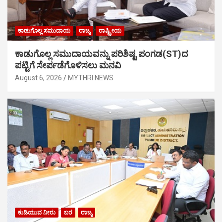
ಕಾಡುಗೊಲ್ಲ ಸಮುದಾಯ
ರಾಜ್ಯ
ರಾಷ್ಟ್ರೀಯ
ಕಾಡುಗೊಲ್ಲ ಸಮುದಾಯವನ್ನು ಪರಿಶಿಷ್ಟ ಪಂಗಡ(ST)ದ
ಪಟ್ಟಿಗೆ ಸೇರ್ಪಡೆಗೊಳಿಸಲು ಮನವಿ
August 6, 2026
MYTHRI NEWS
ಕುಡಿಯುವ ನೀರು
ಬರ
ರಾಜ್ಯ