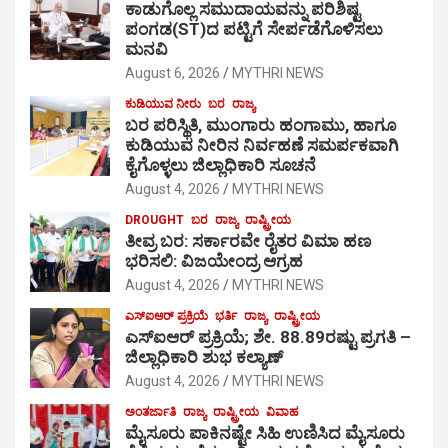
ಕಾಡುಗೊಲ್ಲ ಸಮುದಾಯವನ್ನು ಪರಿಶಿಷ್ಟ
ಪಂಗಡ(ST)ದ ಪಟ್ಟಿಗೆ ಸೇರ್ಪಡೆಗೊಳಿಸಲು
ಮನವಿ
August 6, 2026
MYTHRI NEWS
ಕುಡಿಯುವ ನೀರು
ಬರ
ರಾಜ್ಯ
ಬರ ಪರಿಸ್ಥಿತಿ, ಮುಂಗಾರು ಹಂಗಾಮು, ಹಾಗೂ
ಕುಡಿಯುವ ನೀರಿನ ನಿರ್ವಹಣೆ ಸಮರ್ಪಕವಾಗಿ
ಕೈಗೊಳ್ಳಲು ಜಿಲ್ಲಾಧಿಕಾರಿ ಸೂಚನೆ
August 4, 2026
MYTHRI NEWS
DROUGHT
ಬರ
ರಾಜ್ಯ
ರಾಷ್ಟ್ರೀಯ
ತೀವ್ರ ಬರ: ಸರ್ಕಾರವೇ ರೈತರ ವಿಮಾ ಹಣ
ಭರಿಸಲಿ: ವಿಜಯೇಂದ್ರ ಆಗ್ರಹ
August 4, 2026
MYTHRI NEWS
ಎಸ್‍ಐಆರ್ ಪ್ರಕ್ರಿಯೆ
ಭರ್ತಿ
ರಾಜ್ಯ
ರಾಷ್ಟ್ರೀಯ
ಎಸ್‍ಐಆರ್ ಪ್ರಕ್ರಿಯೆ; ಶೇ. 88.89ರಷ್ಟು ಪ್ರಗತಿ –
ಜಿಲ್ಲಾಧಿಕಾರಿ ಶುಭ ಕಲ್ಯಾಣ್
August 4, 2026
MYTHRI NEWS
ಅಂತರ್ಜಾತಿ
ರಾಜ್ಯ
ರಾಷ್ಟ್ರೀಯ
ವಿವಾಹ
ಮೈಸೂರು ಪಾಕಿನಷ್ಟೇ ಸಿಹಿ ಉಣಿಸಿದ ಮೈಸೂರು