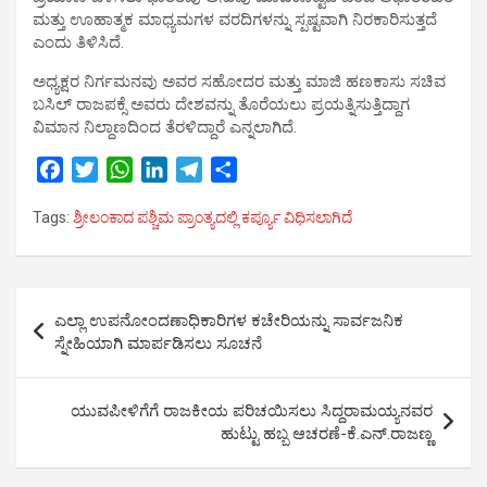
ಮತ್ತು ಊಹಾತ್ಮಕ ಮಾಧ್ಯಮಗಳ ವರದಿಗಳನ್ನು ಸ್ಪಷ್ಟವಾಗಿ ನಿರಕಾರಿಸುತ್ತದೆ
ಎಂದು ತಿಳಿಸಿದೆ.
ಅಧ್ಯಕ್ಷರ ನಿರ್ಗಮನವು ಅವರ ಸಹೋದರ ಮತ್ತು ಮಾಜಿ ಹಣಕಾಸು ಸಚಿವ
ಬಸಿಲ್ ರಾಜಪಕ್ಸೆ ಅವರು ದೇಶವನ್ನು ತೊರೆಯಲು ಪ್ರಯತ್ನಿಸುತ್ತಿದ್ದಾಗ
ವಿಮಾನ ನಿಲ್ದಾಣದಿಂದ ತೆರಳಿದ್ದಾರೆ ಎನ್ನಲಾಗಿದೆ.
F
T
W
L
T
S
a
w
h
i
e
h
Tags:
ಶ್ರೀಲಂಕಾದ ಪಶ್ಚಿಮ ಪ್ರಾಂತ್ಯದಲ್ಲಿ ಕರ್ಪ್ಯೂ ವಿಧಿಸಲಾಗಿದೆ
c
i
a
n
l
a
e
t
t
k
e
r
b
t
s
e
g
e
Post
o
e
A
d
r
ಎಲ್ಲಾ ಉಪನೋಂದಣಾಧಿಕಾರಿಗಳ ಕಚೇರಿಯನ್ನು ಸಾರ್ವಜನಿಕ
o
r
p
I
a
navigation
ಸ್ನೇಹಿಯಾಗಿ ಮಾರ್ಪಡಿಸಲು ಸೂಚನೆ
k
p
n
m
ಯುವಪೀಳಿಗೆಗೆ ರಾಜಕೀಯ ಪರಿಚಯಿಸಲು ಸಿದ್ದರಾಮಯ್ಯನವರ
ಹುಟ್ಟು ಹಬ್ಬ ಆಚರಣೆ-ಕೆ.ಎನ್.ರಾಜಣ್ಣ