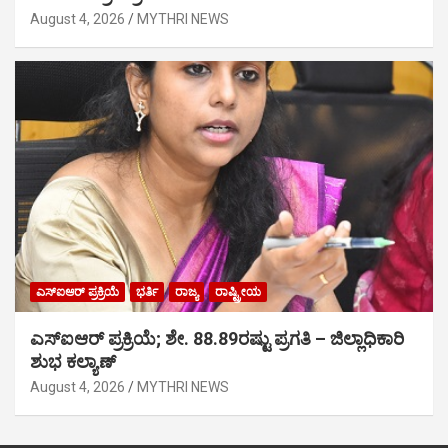
August 4, 2026
MYTHRI NEWS
ಎಸ್‍ಐಆರ್ ಪ್ರಕ್ರಿಯೆ
ಭರ್ತಿ
ರಾಜ್ಯ
ರಾಷ್ಟ್ರೀಯ
ಎಸ್‍ಐಆರ್ ಪ್ರಕ್ರಿಯೆ; ಶೇ. 88.89ರಷ್ಟು ಪ್ರಗತಿ – ಜಿಲ್ಲಾಧಿಕಾರಿ
ಶುಭ ಕಲ್ಯಾಣ್
August 4, 2026
MYTHRI NEWS