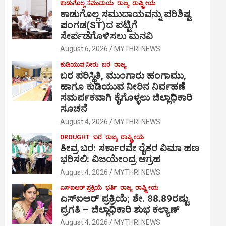
ಕಾಡುಗೊಲ್ಲ ಸಮುದಾಯ
ರಾಜ್ಯ
ರಾಷ್ಟ್ರೀಯ
ಕಾಡುಗೊಲ್ಲ ಸಮುದಾಯವನ್ನು ಪರಿಶಿಷ್ಟ
ಪಂಗಡ(ST)ದ ಪಟ್ಟಿಗೆ
ಸೇರ್ಪಡೆಗೊಳಿಸಲು ಮನವಿ
August 6, 2026
MYTHRI NEWS
ಕುಡಿಯುವ ನೀರು
ಬರ
ರಾಜ್ಯ
ಬರ ಪರಿಸ್ಥಿತಿ, ಮುಂಗಾರು ಹಂಗಾಮು,
ಹಾಗೂ ಕುಡಿಯುವ ನೀರಿನ ನಿರ್ವಹಣೆ
ಸಮರ್ಪಕವಾಗಿ ಕೈಗೊಳ್ಳಲು ಜಿಲ್ಲಾಧಿಕಾರಿ
ಸೂಚನೆ
August 4, 2026
MYTHRI NEWS
DROUGHT
ಬರ
ರಾಜ್ಯ
ರಾಷ್ಟ್ರೀಯ
ತೀವ್ರ ಬರ: ಸರ್ಕಾರವೇ ರೈತರ ವಿಮಾ ಹಣ
ಭರಿಸಲಿ: ವಿಜಯೇಂದ್ರ ಆಗ್ರಹ
August 4, 2026
MYTHRI NEWS
ಎಸ್‍ಐಆರ್ ಪ್ರಕ್ರಿಯೆ
ಭರ್ತಿ
ರಾಜ್ಯ
ರಾಷ್ಟ್ರೀಯ
ಎಸ್‍ಐಆರ್ ಪ್ರಕ್ರಿಯೆ; ಶೇ. 88.89ರಷ್ಟು
ಪ್ರಗತಿ – ಜಿಲ್ಲಾಧಿಕಾರಿ ಶುಭ ಕಲ್ಯಾಣ್
August 4, 2026
MYTHRI NEWS