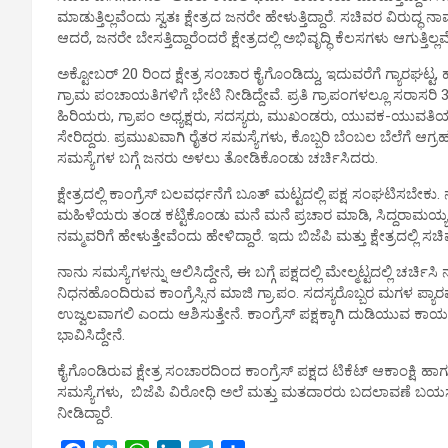
ಮಾಡುತ್ತಿಲ್ಲವೆಂದು ಸ್ವತಃ ಕ್ಷೇತ್ರದ ಜನರೇ ಹೇಳುತ್ತಿದ್ದಾರೆ. ಸಚಿವರ ವಿರ
ಆದರೆ, ಜನರೇ ಬೇಸತ್ತಿದ್ದಾರೆಂದರೆ‌ ಕ್ಷೇತ್ರದಲ್ಲಿ ಅಭಿವೃದ್ಧಿ ಕೆಲಸಗಳು ಆಗುತ್ತಿಲ್ಲ
ಅಕ್ಟೋಬರ್ 20 ರಿಂದ ಕ್ಷೇತ್ರ ಸಂಚಾರ ಕೈಗೊಂಡಿದ್ದು, ಇದುವರೆಗೆ ಗ್ಯಾರಘಟ್ಟ,
ಗ್ರಾಮ ಪಂಚಾಯತಿಗಳಿಗೆ ಭೇಟಿ ನೀಡಿದ್ದೇವೆ. ಪ್ರತಿ ಗ್ರಾಪಂಗಳಲ್ಲೂ ಸರಾಸರಿ 
ಹಿರಿಯರು, ಗ್ರಾಪಂ ಅಧ್ಯಕ್ಷರು, ಸದಸ್ಯರು, ಮುಖಂಡರು, ಯುವಕ-ಯುವತ
ಸೇರಿದ್ದರು. ಪ್ರಮುಖವಾಗಿ ರೈತರ ಸಮಸ್ಯೆಗಳು, ಕೊಬ್ಬರಿ ಬೆಂಬಲ ಬೆಲೆಗೆ ಆ
ಸಮಸ್ಯೆಗಳ ಬಗ್ಗೆ ಜನರು ಅಳಲು ತೋಡಿಕೊಂಡು ಚರ್ಚಿಸಿದರು.
ಕ್ಷೇತ್ರದಲ್ಲಿ ಕಾಂಗ್ರೆಸ್ ಬಲವರ್ಧನೆಗೆ ಬೂತ್ ಮಟ್ಟದಲ್ಲಿ ಪಕ್ಷ ಸಂಘಟಿಸಬೇಕು.
ಮಹಿಳೆಯರು ತಂಡ ಕಟ್ಟಿಕೊಂಡು ಮನೆ ಮನೆ ಪ್ರಚಾರ ಮಾಡಿ, ಸಿದ್ದರಾಮಯ್ಯ
ನಮ್ಮವರಿಗೆ ಹೇಳುತ್ತೇವೆಂದು ಹೇಳಿದ್ದಾರೆ. ಇದು ಬಿಜೆಪಿ ಮತ್ತು ಕ್ಷೇತ್ರದಲ್ಲಿ 
ನಾನು ಸಮಸ್ಯೆಗಳನ್ನು ಆಲಿಸಿದ್ದೇನೆ,‌‌ ಈ ಬಗ್ಗೆ ಪಕ್ಷದಲ್ಲಿ ಮೇಲ್ಮಟ್ಟದಲ್ಲಿ ಚರ
ನಿಧನಹೊಂದಿರುವ ಕಾಂಗ್ರೆಸ್ಸಿನ ಮಾಜಿ ಗ್ರಾ.ಪಂ. ಸದಸ್ಯರೊಬ್ಬರ ಮಗಳ ಪ್ಯಾರಮ
ಉಜ್ವಲವಾಗಲಿ ಎಂದು ಆಶಿಸುತ್ತೇನೆ. ಕಾಂಗ್ರೆಸ್ ಪಕ್ಷಕ್ಕಾಗಿ ದುಡಿಯುವ ಕಾರ್ಯಕ
ಭಾವಿಸಿದ್ದೇನೆ.
ಕೈಗೊಂಡಿರುವ ಕ್ಷೇತ್ರ ಸಂಚಾರದಿಂದ ಕಾಂಗ್ರೆಸ್ ಪಕ್ಷದ ಟಿಕೆಟ್ ಆಕಾಂಕ್
ಸಮಸ್ಯೆಗಳು, ಬಿಜೆಪಿ ವಿರೋಧಿ ಅಲೆ ಮತ್ತು ಮತದಾರರು ಬದಲಾವಣೆ ಬಯಸುತ್ತಿ
ನೀಡಿದ್ದಾರೆ.