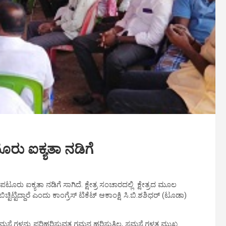
ು ಐಕ್ಯತಾ ನಡಿಗೆ
ು ಐಕ್ಯತಾ ನಡಿಗೆ ಸಾಗಿದೆ. ಕ್ಷೇತ್ರ ಸಂಚಾರದಲ್ಲಿ ಕ್ಷೇತ್ರದ ಮೂಲ
ಿಟ್ಟಿದ್ದಾರೆ ಎಂದು ಕಾಂಗ್ರೆಸ್ ಟಿಕೆಟ್ ಆಕಾಂಕ್ಷಿ ಸಿ.ಬಿ.ಶಶಿಧರ್ (ಟೂಡಾ)
ೆಗಳನ್ನು ಪರಿಹರಿಸುವತ್ತ ಗಮನ ಹರಿಸುತ್ತಿಲ್ಲ, ಸಮಸ್ಯೆಗಳತ್ತ‌‌ ಮುಖ