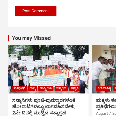
You may Missed
ಪ್ರತಿಭಟನೆ
ರಾಜ್ಯ
ರಾಷ್ಟ್ರೀಯ
ಸತ್ಯಾಗ್ರಹ
ಸನ್ಯಾಸಿ
ಕಲೆ-ಸಾಹಿತ್ಯ
ಸನ್ಯಾಸಿಗಳು ಪೂಜೆ-ಪುನಸ್ಕಾರಗಳಂತೆ
ಮಕ್ಕಳು ಕಲ
ಹೋರಾಟಗಳಲ್ಲೂ ಭಾಗವಹಿಸಬೇಕು,
ಪ್ರತಿಭೆಗಳಾ
2ನೇ ದಿನಕ್ಕೆ ಮುಟ್ಟಿದ ಸತ್ಯಾಗ್ರಹ
August 7, 2