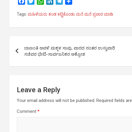
F
T
W
L
T
S
a
w
h
i
e
h
Tags:
ಮಹಿಳೆಯರು ತಂಡ ಕಟ್ಟಿಕೊಂಡು ಮನೆ ಮನೆ ಪ್ರಚಾರ ಮಾಡಿ
c
i
a
n
l
a
e
t
t
k
e
r
b
t
s
e
g
e
o
e
A
d
r
Post
o
r
p
I
a
ಬಾಣಂತಿ ಅವಳಿ ಮಕ್ಕಳ ಸಾವು, ವಾರದ ನಂತರ ಉಸ್ತುವಾರಿ
k
p
n
m
navigation
ಸಚಿವರ ಭೇಟಿ-ಸಾರ್ವಜನಿಕರ ಅಕ್ರೋಶ
Leave a Reply
Your email address will not be published.
Required fields a
Comment
*