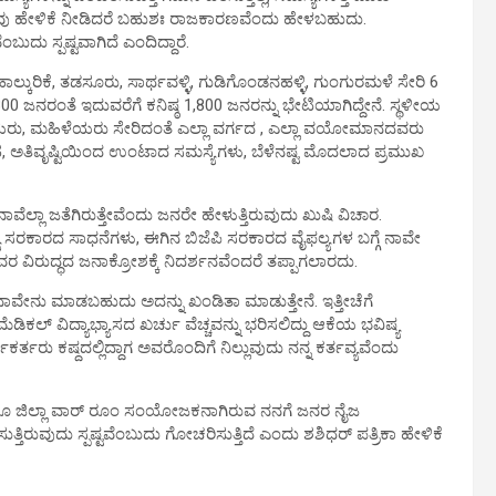
ುದ್ಧ ನಾವು ಹೇಳಿಕೆ ನೀಡಿದರೆ ಬಹುಶಃ ರಾಜಕಾರಣವೆಂದು ಹೇಳಬಹುದು.
ವೆಂಬುದು ಸ್ಪಷ್ಟವಾಗಿದೆ ಎಂದಿದ್ದಾರೆ.
 ಹಾಲ್ಕುರಿಕೆ, ತಡಸೂರು, ಸಾರ್ಥವಳ್ಳಿ, ಗುಡಿಗೊಂಡನಹಳ್ಳಿ, ಗುಂಗುರಮಳೆ ಸೇರಿ 6
300 ಜನರಂತೆ ಇದುವರೆಗೆ ಕನಿಷ್ಠ 1,800 ಜನರನ್ನು ಭೇಟಿಯಾಗಿದ್ದೇನೆ‌. ಸ್ಥಳೀಯ
ಿಯರು, ಮಹಿಳೆಯರು ಸೇರಿದಂತೆ ಎಲ್ಲಾ ವರ್ಗದ , ಎಲ್ಲಾ ವಯೋಮಾನದವರು
ಗ್ರಹ, ಅತಿವೃಷ್ಟಿಯಿಂದ ಉಂಟಾದ ಸಮಸ್ಯೆಗಳು, ಬೆಳೆನಷ್ಟ ಮೊದಲಾದ ಪ್ರಮುಖ
 ನಾವೆಲ್ಲಾ ಜತೆಗಿರುತ್ತೇವೆಂದು ಜನರೇ ಹೇಳುತ್ತಿರುವುದು ಖುಷಿ ವಿಚಾರ.
 ಸರಕಾರದ ಸಾಧನೆಗಳು, ಈಗಿನ ಬಿಜೆಪಿ ಸರಕಾರದ ವೈಫಲ್ಯಗಳ ಬಗ್ಗೆ ನಾವೇ
ಸಚಿವರ ವಿರುದ್ಧದ ಜನಾಕ್ರೋಶಕ್ಕೆ ನಿದರ್ಶನವೆಂದರೆ ತಪ್ಪಾಗಲಾರದು.‌
್ಚಿಸಿ ನಾವೇನು‌ ಮಾಡಬಹುದು ಅದನ್ನು ಖಂಡಿತಾ ಮಾಡುತ್ತೇನೆ. ಇತ್ತೀಚೆಗೆ
ೆಡಿಕಲ್ ವಿದ್ಯಾಭ್ಯಾಸದ ಖರ್ಚು ವೆಚ್ಚವನ್ನು ಭರಿಸಲಿದ್ದು ಆಕೆಯ ಭವಿಷ್ಯ
ರ್ತರು ಕಷ್ದದಲ್ಲಿದ್ದಾಗ ಅವರೊಂದಿಗೆ ನಿಲ್ಲುವುದು ನನ್ನ ಕರ್ತವ್ಯವೆಂದು
ಷಿ ಹಾಗೂ ಜಿಲ್ಲಾ ವಾರ್ ರೂಂ ಸಂಯೋಜಕನಾಗಿರುವ ನನಗೆ ಜನರ ನೈಜ
ರುವುದು ಸ್ಪಷ್ಟವೆಂಬುದು ಗೋಚರಿಸುತ್ತಿದೆ ಎಂದು ಶಶಿಧರ್ ಪತ್ರಿಕಾ ಹೇಳಿಕೆ