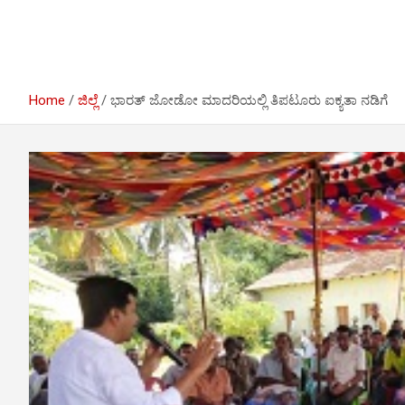
I
r
e
n
a
m
Home
ಜಿಲ್ಲೆ
ಭಾರತ್ ಜೋಡೋ ಮಾದರಿಯಲ್ಲಿ ತಿಪಟೂರು ಐಕ್ಯತಾ ನಡಿಗೆ