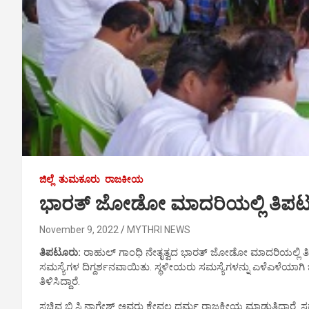
ಜಿಲ್ಲೆ
ತುಮಕೂರು
ರಾಜಕೀಯ
ಭಾರತ್ ಜೋಡೋ ಮಾದರಿಯಲ್ಲಿ ತಿಪಟೂರ
November 9, 2022
MYTHRI NEWS
ತಿಪಟೂರು
:
ರಾಹುಲ್ ಗಾಂಧಿ ನೇತೃತ್ವದ ಭಾರತ್ ಜೋಡೋ ಮಾದರಿಯಲ್ಲಿ ತಿಪಟೂರ
ಸಮಸ್ಯೆಗಳ ದಿಗ್ದರ್ಶನವಾಯಿತು. ಸ್ಥಳೀಯರು ಸಮಸ್ಯೆಗಳನ್ನು ಎಳೆಎಳೆಯಾಗಿ ಬಿಚ್ಟ
ತಿಳಿಸಿದ್ದಾರೆ.
ಸಚಿವ ಬಿ.ಸಿ.ನಾಗೇಶ್ ಅವರು ಕೇವಲ ಧರ್ಮ ರಾಜಕೀಯ ಮಾಡುತ್ತಿದ್ದಾರೆ. ಸಮಸ್ಯ