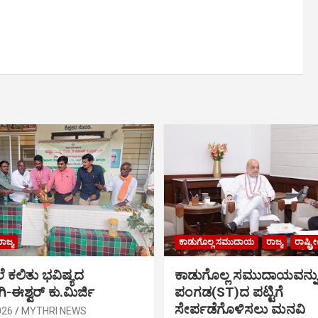
ರಾಜ್ಯ
ಕಾಡುಗೊಲ್ಲ ಸಮುದಾಯ
ರಾಜ್ಯ
ರಾಷ್ಟ್
ೆ ಕಲಿತು ಭವಿಷ್ಯದ
ಕಾಡುಗೊಲ್ಲ ಸಮುದಾಯವನ್ನು ಪ
ಗಿ-ಈಶ್ವರ್ ಕು.ಮಿರ್ಜಿ
ಪಂಗಡ(ST)ದ ಪಟ್ಟಿಗೆ
ಸೇರ್ಪಡೆಗೊಳಿಸಲು ಮನವಿ
026
MYTHRI NEWS