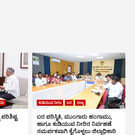
ರೀಯ
ಕುಡಿಯುವ ನೀರು
ಬರ
ರಾಜ್ಯ
ರಿಶಿಷ್ಟ
ಬರ ಪರಿಸ್ಥಿತಿ, ಮುಂಗಾರು ಹಂಗಾಮು,
ಹಾಗೂ ಕುಡಿಯುವ ನೀರಿನ ನಿರ್ವಹಣೆ
ಸಮರ್ಪಕವಾಗಿ ಕೈಗೊಳ್ಳಲು ಜಿಲ್ಲಾಧಿಕಾರಿ