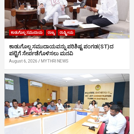
ಕಾಡುಗೊಲ್ಲ ಸಮುದಾಯ
ರಾಜ್ಯ
ರಾಷ್ಟ್ರೀಯ
ಕಾಡುಗೊಲ್ಲ ಸಮುದಾಯವನ್ನು ಪರಿಶಿಷ್ಟ ಪಂಗಡ(ST)ದ
ಪಟ್ಟಿಗೆ ಸೇರ್ಪಡೆಗೊಳಿಸಲು ಮನವಿ
August 6, 2026
MYTHRI NEWS