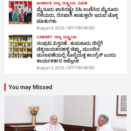
ಅಂತರ್ಜಾತಿ
ರಾಜ್ಯ
ರಾಷ್ಟ್ರೀಯ
ವಿವಾಹ
ಮೈಸೂರು ಪಾಕಿನಷ್ಟೇ ಸಿಹಿ ಉಣಿಸಿದ ಮೈಸೂರು
ಗೆಳೆಯರು, ನೆನಪಾಗಿ ಕಾಡುತ್ತಲೇ ಇರುವ ಚೊಕ್ಕ
ಮಾತುಗಳು
August 4, 2026
MYTHRI NEWS
CABINET
ರಾಜ್ಯ
ರಾಷ್ಟ್ರೀಯ
ಸಂಪುಟ ವಿಸ್ತರಣೆ : ತುಮಕೂರು ಜಿಲ್ಲೆಗೆ
ಚಿಕ್ಕನಾಯಕನಹಳ್ಳಿ ಚಿಪ್ಪು, ಮುಂದಿನ
ಚುನಾವಣೆಯಲ್ಲಿ ಸೊನ್ನೆಯತ್ತ ಕಾಂಗ್ರೆಸ್ ಎಂದು
ಕಾರ್ಯಕರ್ತರ ಆಕ್ರೋಶ
August 3, 2026
MYTHRI NEWS
You may Missed