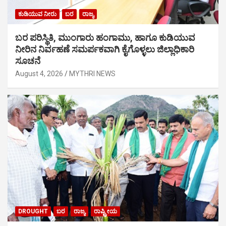
ಕುಡಿಯುವ ನೀರು
ಬರ
ರಾಜ್ಯ
ಬರ ಪರಿಸ್ಥಿತಿ, ಮುಂಗಾರು ಹಂಗಾಮು, ಹಾಗೂ ಕುಡಿಯುವ
ನೀರಿನ ನಿರ್ವಹಣೆ ಸಮರ್ಪಕವಾಗಿ ಕೈಗೊಳ್ಳಲು ಜಿಲ್ಲಾಧಿಕಾರಿ
ಸೂಚನೆ
August 4, 2026
MYTHRI NEWS
DROUGHT
ಬರ
ರಾಜ್ಯ
ರಾಷ್ಟ್ರೀಯ