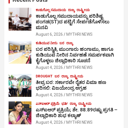
ಕಾಡುಗೊಲ್ಲ ಸಮುದಾಯ
ರಾಜ್ಯ
ರಾಷ್ಟ್ರೀಯ
ಕಾಡುಗೊಲ್ಲ ಸಮುದಾಯವನ್ನು ಪರಿಶಿಷ್ಟ
ಪಂಗಡ(ST)ದ ಪಟ್ಟಿಗೆ ಸೇರ್ಪಡೆಗೊಳಿಸಲು
ಮನವಿ
August 6, 2026
MYTHRI NEWS
ಕುಡಿಯುವ ನೀರು
ಬರ
ರಾಜ್ಯ
ಬರ ಪರಿಸ್ಥಿತಿ, ಮುಂಗಾರು ಹಂಗಾಮು, ಹಾಗೂ
ಕುಡಿಯುವ ನೀರಿನ ನಿರ್ವಹಣೆ ಸಮರ್ಪಕವಾಗಿ
ಕೈಗೊಳ್ಳಲು ಜಿಲ್ಲಾಧಿಕಾರಿ ಸೂಚನೆ
August 4, 2026
MYTHRI NEWS
DROUGHT
ಬರ
ರಾಜ್ಯ
ರಾಷ್ಟ್ರೀಯ
ತೀವ್ರ ಬರ: ಸರ್ಕಾರವೇ ರೈತರ ವಿಮಾ ಹಣ
ಭರಿಸಲಿ: ವಿಜಯೇಂದ್ರ ಆಗ್ರಹ
August 4, 2026
MYTHRI NEWS
ಎಸ್‍ಐಆರ್ ಪ್ರಕ್ರಿಯೆ
ಭರ್ತಿ
ರಾಜ್ಯ
ರಾಷ್ಟ್ರೀಯ
ಎಸ್‍ಐಆರ್ ಪ್ರಕ್ರಿಯೆ; ಶೇ. 88.89ರಷ್ಟು ಪ್ರಗತಿ –
ಜಿಲ್ಲಾಧಿಕಾರಿ ಶುಭ ಕಲ್ಯಾಣ್
August 4, 2026
MYTHRI NEWS