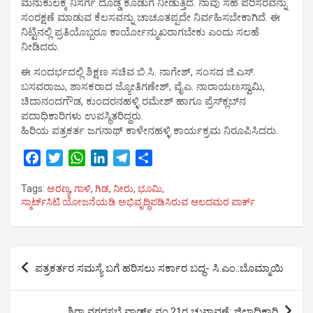
ಮನುಕುಲಕ್ಕೆ ನಿಸರ್ಗ ದೊಡ್ಡ ಕೊಡುಗೆ ನೀಡುತ್ತಿದೆ. ನಾವು ಸಹ ಪರಿಸರವನ್ನು
ಸಂರಕ್ಷಣೆ ಮಾಡುವ ಕೆಲಸವನ್ನು ಚಾಚೂತಪ್ಪದೇ ನಿರ್ವಹಿಸಬೇಕಾಗಿದೆ. ಈ
ನಿಟ್ಟಿನಲ್ಲಿ ಪ್ರತಿಯೊಬ್ಬರೂ ಕಾರ್ಯೋನ್ಮುಖರಾಗಬೇಕು ಎಂದು ಸಲಹೆ
ನೀಡಿದರು.
ಈ ಸಂದರ್ಭದಲ್ಲಿ ಶಿಕ್ಷಣ ಸಚಿವ ಬಿ.ಸಿ. ನಾಗೇಶ್, ಸಂಸದ ಜಿ.ಎಸ್.
ಬಸವರಾಜು, ಶಾಸಕರಾದ ಜ್ಯೋತಿಗಣೇಶ್, ವೈಎ. ನಾರಾಯಣಸ್ವಾಮಿ,
ಚಿದಾನಂದಗೌಡ, ಕುಂದರನಹಳ್ಳಿ ರಮೇಶ್ ಹಾಗೂ ಪ್ರೆಸ್‍ಕ್ಲಬ್‍ನ
ಪದಾಧಿಕಾರಿಗಳು ಉಪಸ್ಥಿತರಿದ್ದರು.
ಹಿರಿಯ ಪತ್ರಕರ್ತ ಜಗನಾಥ್ ಕಾಳೇನಹಳ್ಳಿ ಕಾರ್ಯಕ್ರಮ ನಿರೂಪಿಸಿದರು.
F
T
W
L
T
S
a
w
h
i
e
h
Tags:
ಅರಣ್ಯ
,
ಗಾಳಿ
,
ಗಿಡ
,
ನೀರು
,
ಭೂಮಿ
,
c
i
a
n
l
a
ಸ್ಮಾರ್ಟ್‍ಸಿಟಿ ಯೋಜನೆಯಡಿ ಅಭಿವೃದ್ಧಿಪಡಿಸಿರುವ ಆಲದಮರ ಪಾರ್ಕ್
e
t
t
k
e
r
b
t
s
e
g
e
o
e
A
d
r
Post
o
r
p
I
a
ಪತ್ರಕರ್ತರ ಸಮಸ್ಯೆ ಬಗೆ ಹರಿಸಲು ಸರ್ಕಾರ ಬದ್ಧ- ಸಿ.ಎಂ.:ಬೊಮ್ಮಾಯಿ
k
p
n
m
navigation
ಶಿರಾ ನಗರಸಭೆ ವಾರ್ಡ್ ನಂ.21ರ ಚುನಾವಣೆ: ಜಿಲ್ಲಾಧಿಕಾರಿ