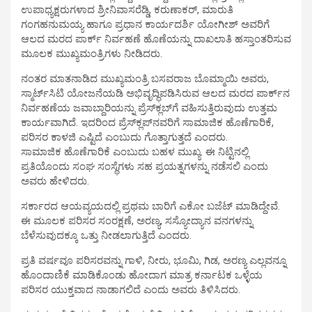
ಉಪಾಧ್ಯಕ್ಷರುಗಳಾದ ಶ್ರೀನಿವಾಸರೆಡ್ಡಿ, ಕರುಣಾಕರ್, ಮಾರುತಿ
ಗಂಗಹನುಮಯ್ಯ ಹಾಗೂ ಪ್ರಧಾನ ಕಾರ್ಯದರ್ಶಿ ಯೋಗೀಶ್ ಅವರಿಗೆ
ಆಲದ ಮರದ ಪಾರ್ಕ್ ನಿರ್ವಹಣೆ ಹೊಣೆಯನ್ನು ದಾಖಲಾತಿ ಹಸ್ತಾಂತರಿಸುವ
ಮೂಲಕ ಮುಖ್ಯಮಂತ್ರಿಗಳು ನೀಡಿದರು.
ನಂತರ ಮಾತನಾಡಿದ ಮುಖ್ಯಮಂತ್ರಿ ಬಸವರಾಜ ಬೊಮ್ಮಾಯಿ ಅವರು,
ಸ್ಮಾರ್ಟ್‍ಸಿಟಿ ಯೋಜನೆಯಡಿ ಅಭಿವೃದ್ಧಿಪಡಿಸಿರುವ ಆಲದ ಮರದ ಪಾರ್ಕ್‍ನ
ನಿರ್ವಹಣೆಯ ಜವಾಬ್ದಾರಿಯನ್ನು ಪ್ರೆಸ್‍ಕ್ಲಬ್‍ಗೆ ವಹಿಸುತ್ತಿರುವುದು ಉತ್ತಮ
ಕಾರ್ಯವಾಗಿದೆ. ಇದರಿಂದ ಪ್ರೆಸ್‍ಕ್ಲಪ್‍ನವರಿಗೆ ಸಾಮಾಜಿಕ ಹೊಣೆಗಾರಿಕೆ,
ಪರಿಸರ ಕಾಳಜಿ ಎಷ್ಟಿದೆ ಎಂಬುದು ಗೊತ್ತಾಗುತ್ತದೆ ಎಂದರು.
ಸಾಮಾಜಿಕ ಹೊಣೆಗಾರಿಕೆ ಎಂಬುದು ಬಹಳ ಮುಖ್ಯ. ಈ ನಿಟ್ಟಿನಲ್ಲಿ
ಪ್ರತಿಯೊಂದು ಸಂಘ ಸಂಸ್ಥೆಗಳು ಸಹ ಪ್ರಯತ್ನಗಳನ್ನು ನಡೆಸಲಿ ಎಂದು
ಅವರು ಹೇಳಿದರು.
ಸರ್ಕಾರದ ಆಯವ್ಯಯದಲ್ಲಿ ಪ್ರಥಮ ಬಾರಿಗೆ ಎಕೋ ಬಜೆಟ್ ಮಾಡಿದ್ದೇವೆ.
ಈ ಮೂಲಕ ಪರಿಸರ ಸಂರಕ್ಷಣೆ, ಅರಣ್ಯ, ಸಸ್ಯೋದ್ಯಾನ ವನಗಳನ್ನು
ಬೆಳೆಸುವುದಕ್ಕೂ ಒತ್ತು ನೀಡಲಾಗುತ್ತಿದೆ ಎಂದರು.
ಪ್ರತಿ ವರ್ಷವೂ ಪರಿಸರವನ್ನು ಗಾಳಿ, ನೀರು, ಭೂಮಿ, ಗಿಡ, ಅರಣ್ಯ ಎಲ್ಲವನ್ನೂ
ಹೊಂದಾಣಿಕೆ ಮಾಡಿಕೊಂಡು ಹೋದಾಗ ಮಾತ್ರ ಕರ್ನಾಟಕ ಒಳ್ಳೆಯ
ಪರಿಸರ ಯುಕ್ತವಾದ ನಾಡಾಗಲಿದೆ ಎಂದು ಅವರು ತಿಳಿಸಿದರು.