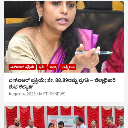
ಎಸ್‍ಐಆರ್ ಪ್ರಕ್ರಿಯೆ
ಭರ್ತಿ
ರಾಜ್ಯ
ರಾಷ್ಟ್ರೀಯ
ಎಸ್‍ಐಆರ್ ಪ್ರಕ್ರಿಯೆ; ಶೇ. 88.89ರಷ್ಟು ಪ್ರಗತಿ – ಜಿಲ್ಲಾಧಿಕಾರಿ
ಶುಭ ಕಲ್ಯಾಣ್
August 4, 2026
MYTHRI NEWS