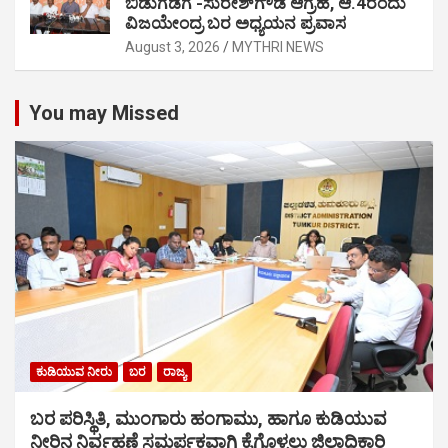
ಬಿಡುಗಡೆಗೆ -ಸುರೇಶ್‍ಗೌಡ ಆಗ್ರಹ, ಆ.4ರಂದು
ವಿಜಯೇಂದ್ರ ಬರ ಅಧ್ಯಯನ ಪ್ರವಾಸ
August 3, 2026
MYTHRI NEWS
You may Missed
ಕುಡಿಯುವ ನೀರು
ಬರ
ರಾಜ್ಯ
ಬರ ಪರಿಸ್ಥಿತಿ, ಮುಂಗಾರು ಹಂಗಾಮು, ಹಾಗೂ ಕುಡಿಯುವ
ನೀರಿನ ನಿರ್ವಹಣೆ ಸಮರ್ಪಕವಾಗಿ ಕೈಗೊಳ್ಳಲು ಜಿಲ್ಲಾಧಿಕಾರಿ