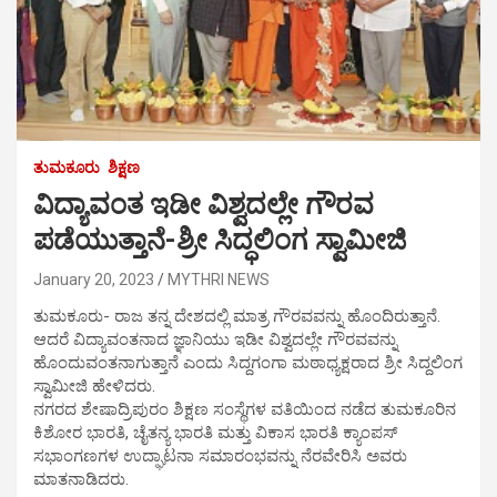
ತುಮಕೂರು
ಶಿಕ್ಷಣ
ವಿದ್ಯಾವಂತ ಇಡೀ ವಿಶ್ವದಲ್ಲೇ ಗೌರವ
ಪಡೆಯುತ್ತಾನೆ-ಶ್ರೀ ಸಿದ್ಧಲಿಂಗ ಸ್ವಾಮೀಜಿ
January 20, 2023
MYTHRI NEWS
ತುಮಕೂರು- ರಾಜ ತನ್ನ ದೇಶದಲ್ಲಿ ಮಾತ್ರ ಗೌರವವನ್ನು ಹೊಂದಿರುತ್ತಾನೆ.
ಆದರೆ ವಿದ್ಯಾವಂತನಾದ ಜ್ಞಾನಿಯು ಇಡೀ ವಿಶ್ವದಲ್ಲೇ ಗೌರವವನ್ನು
ಹೊಂದುವಂತನಾಗುತ್ತಾನೆ ಎಂದು ಸಿದ್ದಗಂಗಾ ಮಠಾಧ್ಯಕ್ಷರಾದ ಶ್ರೀ ಸಿದ್ದಲಿಂಗ
ಸ್ವಾಮೀಜಿ ಹೇಳಿದರು.
ನಗರದ ಶೇಷಾದ್ರಿಪುರಂ ಶಿಕ್ಷಣ ಸಂಸ್ಥೆಗಳ ವತಿಯಿಂದ ನಡೆದ ತುಮಕೂರಿನ
ಕಿಶೋರ ಭಾರತಿ, ಚೈತನ್ಯ ಭಾರತಿ ಮತ್ತು ವಿಕಾಸ ಭಾರತಿ ಕ್ಯಾಂಪಸ್
ಸಭಾಂಗಣಗಳ ಉದ್ಘಾಟನಾ ಸಮಾರಂಭವನ್ನು ನೆರವೇರಿಸಿ ಅವರು
ಮಾತನಾಡಿದರು.