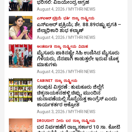
ಭರಿಸಲಿ: ವಿಜಯೇಂದ್ರ ಆಗ್ರಹ
August 4, 2026
MYTHRI NEWS
ಎಸ್‍ಐಆರ್ ಪ್ರಕ್ರಿಯೆ
ಭರ್ತಿ
ರಾಜ್ಯ
ರಾಷ್ಟ್ರೀಯ
ಎಸ್‍ಐಆರ್ ಪ್ರಕ್ರಿಯೆ; ಶೇ. 88.89ರಷ್ಟು ಪ್ರಗತಿ –
ಜಿಲ್ಲಾಧಿಕಾರಿ ಶುಭ ಕಲ್ಯಾಣ್
August 4, 2026
MYTHRI NEWS
ಅಂತರ್ಜಾತಿ
ರಾಜ್ಯ
ರಾಷ್ಟ್ರೀಯ
ವಿವಾಹ
ಮೈಸೂರು ಪಾಕಿನಷ್ಟೇ ಸಿಹಿ ಉಣಿಸಿದ ಮೈಸೂರು
ಗೆಳೆಯರು, ನೆನಪಾಗಿ ಕಾಡುತ್ತಲೇ ಇರುವ ಚೊಕ್ಕ
ಮಾತುಗಳು
August 4, 2026
MYTHRI NEWS
CABINET
ರಾಜ್ಯ
ರಾಷ್ಟ್ರೀಯ
ಸಂಪುಟ ವಿಸ್ತರಣೆ : ತುಮಕೂರು ಜಿಲ್ಲೆಗೆ
ಚಿಕ್ಕನಾಯಕನಹಳ್ಳಿ ಚಿಪ್ಪು, ಮುಂದಿನ
ಚುನಾವಣೆಯಲ್ಲಿ ಸೊನ್ನೆಯತ್ತ ಕಾಂಗ್ರೆಸ್ ಎಂದು
ಕಾರ್ಯಕರ್ತರ ಆಕ್ರೋಶ
August 3, 2026
MYTHRI NEWS
DROUGHT
ನೀರು
ಬರ
ರಾಜ್ಯ
ರಾಷ್ಟ್ರೀಯ
ಬರ ನಿರ್ವಹಣೆಗೆ ರಾಜ್ಯ ಸರ್ಕಾರ 10 ಸಾ. ಕೋಟಿ