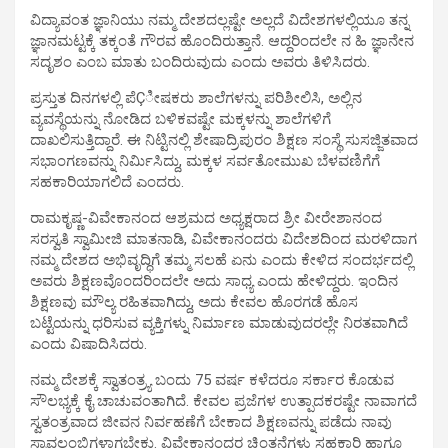
ವಿದ್ಯಾವಂತ ಜ್ಞಾನಿಯು ನಮ್ಮ ದೇಶದಲ್ಲಷ್ಟೇ ಅಲ್ಲದೆ ವಿದೇಶಗಳಲ್ಲಿಯೂ ತನ್ನ
ಜ್ಞಾನಮಟ್ಟಕ್ಕೆ ತಕ್ಕಂತೆ ಗೌರವ ಹೊಂದಿರುತ್ತಾನೆ. ಆದ್ದರಿಂದಲೇ ನ ಹಿ ಜ್ಞಾನೇನ
ಸದೃಶಂ ಎಂಬ ಮಾತು ಬಂದಿರುವುದು ಎಂದು ಅವರು ತಿಳಿಸಿದರು.
ಪ್ರಸ್ತುತ ದಿನಗಳಲ್ಲಿ ಪೆÇೀಷಕರು ಶಾಲೆಗಳನ್ನು ಪರಿಶೀಲಿಸಿ, ಅಲ್ಲಿನ
ವ್ಯವಸ್ಥೆಯನ್ನು ನೋಡಿದ ಬಳಿಕವಷ್ಟೇ ಮಕ್ಕಳನ್ನು ಶಾಲೆಗಳಿಗೆ
ದಾಖಲಿಸುತ್ತಿದ್ದಾರೆ. ಈ ನಿಟ್ಟಿನಲ್ಲಿ ಶೇಷಾದ್ರಿಪುರಂ ಶಿಕ್ಷಣ ಸಂಸ್ಥೆ ಸುಸಜ್ಜಿತವಾದ
ಸಭಾಂಗಣವನ್ನು ನಿರ್ಮಿಸಿದ್ದು, ಮಕ್ಕಳ ಸರ್ವತೋಮುಖ ಬೆಳವಣಿಗೆಗೆ
ಸಹಕಾರಿಯಾಗಲಿದೆ ಎಂದರು.
ರಾಮಕೃಷ್ಣ-ವಿವೇಕಾನಂದ ಆಶ್ರಮದ ಅಧ್ಯಕ್ಷರಾದ ಶ್ರೀ ವೀರೇಶಾನಂದ
ಸರಸ್ವತಿ ಸ್ವಾಮೀಜಿ ಮಾತನಾಡಿ, ವಿವೇಕಾನಂದರು ವಿದೇಶದಿಂದ ಮರಳಿದಾಗ
ನಮ್ಮ ದೇಶದ ಅಭಿವೃದ್ಧಿಗೆ ತಮ್ಮ ಸಲಹೆ ಏನು ಎಂದು ಕೇಳಿದ ಸಂದರ್ಭದಲ್ಲಿ
ಅವರು ಶಿಕ್ಷಣವೊಂದರಿಂದಲೇ ಅದು ಸಾಧ್ಯ ಎಂದು ಹೇಳಿದ್ದರು. ಇಂದಿನ
ಶಿಕ್ಷಣವು ಮೌಲ್ಯ ರಹಿತವಾಗಿದ್ದು, ಅದು ಕೇವಲ ಹೊರಗಡೆ ಹೊಸ
ಬಟ್ಟೆಯನ್ನು ಧರಿಸುವ ವ್ಯಕ್ತಿಗಳ್ನು ನಿರ್ಮಾಣ ಮಾಡುವುದರಲ್ಲೇ ನಿರತವಾಗಿದೆ
ಎಂದು ವಿಷಾದಿಸಿದರು.
ನಮ್ಮ ದೇಶಕ್ಕೆ ಸ್ವಾತಂತ್ರ್ಯ ಬಂದು 75 ವರ್ಷ ಕಳೆದರೂ ಸರ್ಕಾರ ಕೊಡುವ
ಸೌಲಭ್ಯಕ್ಕೆ ಕೈ ಚಾಚುವಂತಾಗಿದೆ. ಕೇವಲ ಪ್ರಜೆಗಳ ಉತ್ಪಾದಕರಷ್ಟೇ ನಾವಾಗದೆ
ಸ್ವತಂತ್ರವಾದ ಜೀವನ ನಿರ್ವಹಣೆಗೆ ಬೇಕಾದ ಶಿಕ್ಷಣವನ್ನು ಪಡೆದು ನಾವು
ಸ್ವಾವಲಂಬಿಗಳಾಗಬೇಕು. ವಿವೇಕಾನಂದರ ಚಿಂತನೆಗಳು ಸಹಕಾರಿ ಹಾಗೂ