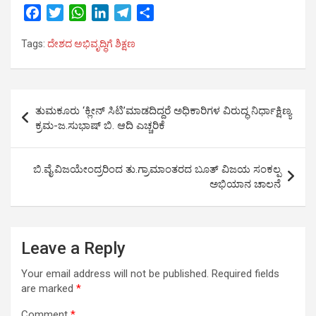
F
T
W
L
T
S
a
w
h
i
e
h
Tags:
ದೇಶದ ಅಭಿವೃದ್ಧಿಗೆ ಶಿಕ್ಷಣ
c
i
a
n
l
a
e
t
t
k
e
r
b
t
s
e
g
e
Post
o
e
A
d
r
ತುಮಕೂರು ‘ಕ್ಲೀನ್ ಸಿಟಿ’ಮಾಡದಿದ್ದರೆ ಅಧಿಕಾರಿಗಳ ವಿರುದ್ಧ ನಿರ್ಧಾಕ್ಷಿಣ್ಯ
o
r
p
I
a
navigation
ಕ್ರಮ-ಜ.ಸುಭಾಷ್ ಬಿ. ಆದಿ ಎಚ್ಚರಿಕೆ
k
p
n
m
ಬಿ.ವೈ.ವಿಜಯೇಂದ್ರರಿಂದ ತು.ಗ್ರಾಮಾಂತರದ ಬೂತ್ ವಿಜಯ ಸಂಕಲ್ಪ
ಅಭಿಯಾನ ಚಾಲನೆ
Leave a Reply
Your email address will not be published.
Required fields
are marked
*
Comment
*