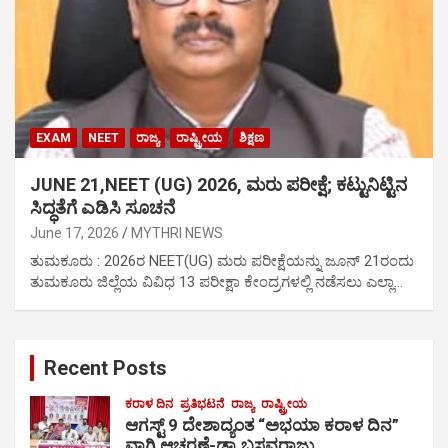
EXAM
NEET
ರಾಜ್ಯ
ರಾಷ್ಟ್ರೀಯ
ಶಿಕ್ಷಣ
JUNE 21,NEET (UG) 2026, ಮರು ಪರೀಕ್ಷೆ; ಕಟ್ಟುನಿಟ್ಟಿನ
ಸಿದ್ಧತೆಗೆ ಎಡಿಸಿ ಸೂಚನೆ
June 17, 2026
MYTHRI NEWS
ತುಮಕೂರು : 2026ರ NEET(UG) ಮರು ಪರೀಕ್ಷೆಯನ್ನು ಜೂನ್ 21ರಂದು
ತುಮಕೂರು ಜಿಲ್ಲೆಯ ವಿವಿಧ 13 ಪರೀಕ್ಷಾ ಕೇಂದ್ರಗಳಲ್ಲಿ ನಡೆಸಲು ಎಲ್ಲಾ…
Recent Posts
ಕರಾಳ ದಿನ
ಪ್ರತಿಭಟನೆ
ರಾಜ್ಯ
ರಾಷ್ಟ್ರೀಯ
ಆಗಸ್ಟ್ 9 ದೇಶಾದ್ಯಂತ “ಅಭಯಾ ಕರಾಳ ದಿನ”
ವಾಗಿ ಆಚರಣೆ-ಡಾ.ಬಸವರಾಜು