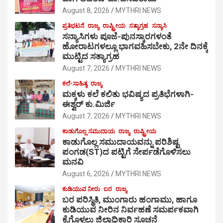
August 8, 2026
MYTHRI NEWS
ಪ್ರತಿಭಟನೆ
ರಾಜ್ಯ
ರಾಷ್ಟ್ರೀಯ
ಸತ್ಯಾಗ್ರಹ
ಸನ್ಯಾಸಿ
ಸನ್ಯಾಸಿಗಳು ಪೂಜೆ-ಪುನಸ್ಕಾರಗಳಂತೆ
ಹೋರಾಟಗಳಲ್ಲೂ ಭಾಗವಹಿಸಬೇಕು, 2ನೇ ದಿನಕ್ಕೆ
ಮುಟ್ಟಿದ ಸತ್ಯಾಗ್ರಹ
August 7, 2026
MYTHRI NEWS
ಕಲೆ-ಸಾಹಿತ್ಯ
ರಾಜ್ಯ
ಮಕ್ಕಳು ಕಲೆ ಕಲಿತು ಭವಿಷ್ಯದ ಪ್ರತಿಭೆಗಳಾಗಿ-
ಈಶ್ವರ್ ಕು.ಮಿರ್ಜಿ
August 7, 2026
MYTHRI NEWS
ಕಾಡುಗೊಲ್ಲ ಸಮುದಾಯ
ರಾಜ್ಯ
ರಾಷ್ಟ್ರೀಯ
ಕಾಡುಗೊಲ್ಲ ಸಮುದಾಯವನ್ನು ಪರಿಶಿಷ್ಟ
ಪಂಗಡ(ST)ದ ಪಟ್ಟಿಗೆ ಸೇರ್ಪಡೆಗೊಳಿಸಲು
ಮನವಿ
August 6, 2026
MYTHRI NEWS
ಕುಡಿಯುವ ನೀರು
ಬರ
ರಾಜ್ಯ
ಬರ ಪರಿಸ್ಥಿತಿ, ಮುಂಗಾರು ಹಂಗಾಮು, ಹಾಗೂ
ಕುಡಿಯುವ ನೀರಿನ ನಿರ್ವಹಣೆ ಸಮರ್ಪಕವಾಗಿ
ಕೈಗೊಳ್ಳಲು ಜಿಲ್ಲಾಧಿಕಾರಿ ಸೂಚನೆ