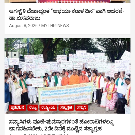
ಆಗಸ್ಟ್ 9 ದೇಶಾದ್ಯಂತ “ಅಭಯಾ ಕರಾಳ ದಿನ” ವಾಗಿ ಆಚರಣೆ-
ಡಾ.ಬಸವರಾಜು
August 8, 2026
MYTHRI NEWS
ಪ್ರತಿಭಟನೆ
ರಾಜ್ಯ
ರಾಷ್ಟ್ರೀಯ
ಸತ್ಯಾಗ್ರಹ
ಸನ್ಯಾಸಿ
ಸನ್ಯಾಸಿಗಳು ಪೂಜೆ-ಪುನಸ್ಕಾರಗಳಂತೆ ಹೋರಾಟಗಳಲ್ಲೂ
ಭಾಗವಹಿಸಬೇಕು, 2ನೇ ದಿನಕ್ಕೆ ಮುಟ್ಟಿದ ಸತ್ಯಾಗ್ರಹ