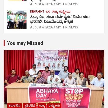
August 4, 2026
MYTHRI NEWS
DROUGHT
ಬರ
ರಾಜ್ಯ
ರಾಷ್ಟ್ರೀಯ
ತೀವ್ರ ಬರ: ಸರ್ಕಾರವೇ ರೈತರ ವಿಮಾ ಹಣ
ಭರಿಸಲಿ: ವಿಜಯೇಂದ್ರ ಆಗ್ರಹ
August 4, 2026
MYTHRI NEWS
You may Missed
ಕರಾಳ ದಿನ
ಪ್ರತಿಭಟನೆ
ರಾಜ್ಯ
ರಾಷ್ಟ್ರೀಯ