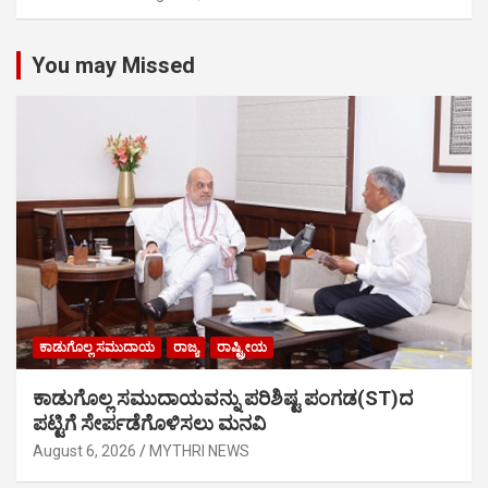
You may Missed
ಕಾಡುಗೊಲ್ಲ ಸಮುದಾಯ
ರಾಜ್ಯ
ರಾಷ್ಟ್ರೀಯ
ಕಾಡುಗೊಲ್ಲ ಸಮುದಾಯವನ್ನು ಪರಿಶಿಷ್ಟ ಪಂಗಡ(ST)ದ
ಪಟ್ಟಿಗೆ ಸೇರ್ಪಡೆಗೊಳಿಸಲು ಮನವಿ
August 6, 2026
MYTHRI NEWS