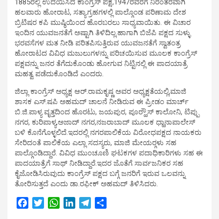
1885ರಲ್ಲಿ ಉದಯಿಸಿದ ಕಾಂಗ್ರೆಸ್ ಪಕ್ಷ,1947ರವರೆಗೆ ನಿರಂತರವಾಗಿ
ಹಲವಾರು ಹೋರಾಟ, ಸತ್ಯಾಗ್ರಹಗಳಲ್ಲಿ ಪಾಲ್ಗೊಂಡ ಪರಿಣಾಮ ದೇಶ
ಬ್ರಿಟಿಷರ ಕಪಿ ಮುಷ್ಠಿಯಿಂದ ಹೊರಬರಲು ಸಾಧ್ಯವಾಯಿತು. ಈ ವಿಚಾರ
ಇಂದಿನ ಯುವಜನತೆಗೆ ಅಷ್ಟಾಗಿ ತಿಳಿದಿಲ್ಲ.ಹಾಗಾಗಿ ಬಿಜೆಪಿ ಪಕ್ಷದ ಸುಳ್ಳು
ಭರವಸೆಗಳ ಮತ ನೀಡಿ ಪರಿತಪಿಸುತ್ತಿರುವ ಯುವಜನತೆಗೆ ಸ್ವಾತಂತ್ರ
ಹೋರಾಟದ ವಿವಿಧ ಮಜುಲುಗಳನ್ನು ಪರಿಚಯಿಸುವ ಮೂಲಕ ಕಾಂಗ್ರೆಸ್
ಪಕ್ಷವನ್ನು ಜನರ ತೆಗೆದುಕೊಂಡು ಹೋಗುವ ನಿಟ್ಟಿನಲ್ಲಿ ಈ ಪಾದಯಾತ್ರೆ
ಮಹತ್ವ ಪಡೆದುಕೊಂಡಿದೆ ಎಂದರು.
ಜಿಲ್ಲಾ ಕಾಂಗ್ರೆಸ್ ಅಧ್ಯಕ್ಷ ಆರ್.ರಾಮಕೃಷ್ಣ ಅವರ ಅಧ್ಯಕ್ಷತೆಯಲ್ಲಿ,ಮಾಜಿ
ಶಾಸಕ ಎಸ್.ಷಪಿ ಅಹಮದ್ ಚಾಲನೆ ನೀಡಿರುವ ಈ ಪ್ರೀಡಂ ಮಾರ್ಚ್
ಬಿ.ಜಿ.ಪಾಳ್ಯ ವೃತ್ತದಿಂದ ಹೊರಟು, ಜಯಪುರ, ಪೂರ್‍ಹೌಸ್ ಕಾಲೋನಿ, ಟಿಪ್ಪು
ನಗರ, ಕುರಿಪಾಳ್ಯ,ಅಜಾದ್ ನಗರ,ನಜರಾಬಾದ್ ಮೂಲಕ ಧ್ಹಾನಾಪಾಲೇಸ್
ಬಳಿ ಕೊನೆಗೊಳ್ಳಲಿದೆ.ಇದರಲ್ಲಿ ನಗರಪಾಲಿಕೆಯ ವಿರೋಧಪಕ್ಷದ ನಾಯಕರು
ಸೇರಿದಂತೆ ಪಾಲಿಕೆಯ ಎಲ್ಲಾ ಸದಸ್ಯರು, ಮಾಜಿ ಮೇಯರ್‍ಗಳು ಸಹ
ಪಾಲ್ಗೊಂಡಿದ್ದಾರೆ. ವಿವಿಧ ಮುಂಚೂಣಿ ಘಟಕಗಳ ಪದಾಧಿಕಾರಿಗಳು ಸಹ ಈ
ಪಾದಯಾತ್ರೆಗೆ ಸಾಥ್ ನೀಡಿದ್ದಾರೆ.ಇದರ ಜೊತೆಗೆ ಸಾರ್ವಜನಿಕರ ಸಹ
ಕೈಜೋಡಿಸಿರುವುದು ಕಾಂಗ್ರೆಸ್ ಪಕ್ಷದ ಬಗ್ಗೆ ಜನರಿಗೆ ಇರುವ ಒಲವನ್ನು
ತೋರಿಸುತ್ತದೆ ಎಂದು ಡಾ.ರಫೀಕ್ ಅಹಮದ್ ತಿಳಿಸಿದರು.
F
T
W
L
T
S
a
w
h
i
e
h