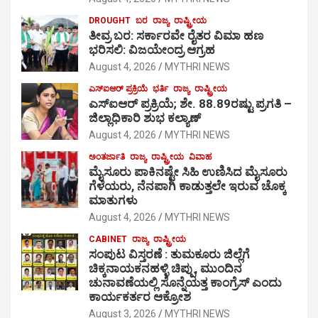
DROUGHT
ಬರ
ರಾಜ್ಯ
ರಾಷ್ಟ್ರೀಯ
ತೀವ್ರ ಬರ: ಸರ್ಕಾರವೇ ರೈತರ ವಿಮಾ ಹಣ
ಭರಿಸಲಿ: ವಿಜಯೇಂದ್ರ ಆಗ್ರಹ
August 4, 2026
MYTHRI NEWS
ಎಸ್‍ಐಆರ್ ಪ್ರಕ್ರಿಯೆ
ಭರ್ತಿ
ರಾಜ್ಯ
ರಾಷ್ಟ್ರೀಯ
ಎಸ್‍ಐಆರ್ ಪ್ರಕ್ರಿಯೆ; ಶೇ. 88.89ರಷ್ಟು ಪ್ರಗತಿ –
ಜಿಲ್ಲಾಧಿಕಾರಿ ಶುಭ ಕಲ್ಯಾಣ್
August 4, 2026
MYTHRI NEWS
ಅಂತರ್ಜಾತಿ
ರಾಜ್ಯ
ರಾಷ್ಟ್ರೀಯ
ವಿವಾಹ
ಮೈಸೂರು ಪಾಕಿನಷ್ಟೇ ಸಿಹಿ ಉಣಿಸಿದ ಮೈಸೂರು
ಗೆಳೆಯರು, ನೆನಪಾಗಿ ಕಾಡುತ್ತಲೇ ಇರುವ ಚೊಕ್ಕ
ಮಾತುಗಳು
August 4, 2026
MYTHRI NEWS
CABINET
ರಾಜ್ಯ
ರಾಷ್ಟ್ರೀಯ
ಸಂಪುಟ ವಿಸ್ತರಣೆ : ತುಮಕೂರು ಜಿಲ್ಲೆಗೆ
ಚಿಕ್ಕನಾಯಕನಹಳ್ಳಿ ಚಿಪ್ಪು, ಮುಂದಿನ
ಚುನಾವಣೆಯಲ್ಲಿ ಸೊನ್ನೆಯತ್ತ ಕಾಂಗ್ರೆಸ್ ಎಂದು
ಕಾರ್ಯಕರ್ತರ ಆಕ್ರೋಶ
August 3, 2026
MYTHRI NEWS