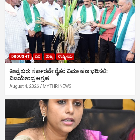
DROUGHT
ಬರ
ರಾಜ್ಯ
ರಾಷ್ಟ್ರೀಯ
ತೀವ್ರ ಬರ: ಸರ್ಕಾರವೇ ರೈತರ ವಿಮಾ ಹಣ ಭರಿಸಲಿ:
ವಿಜಯೇಂದ್ರ ಆಗ್ರಹ
August 4, 2026
MYTHRI NEWS