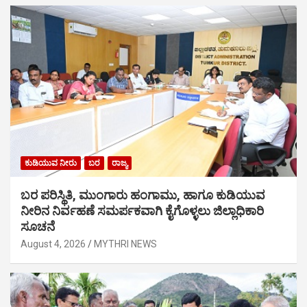
ಕುಡಿಯುವ ನೀರು
ಬರ
ರಾಜ್ಯ
ಬರ ಪರಿಸ್ಥಿತಿ, ಮುಂಗಾರು ಹಂಗಾಮು, ಹಾಗೂ ಕುಡಿಯುವ
ನೀರಿನ ನಿರ್ವಹಣೆ ಸಮರ್ಪಕವಾಗಿ ಕೈಗೊಳ್ಳಲು ಜಿಲ್ಲಾಧಿಕಾರಿ
ಸೂಚನೆ
August 4, 2026
MYTHRI NEWS