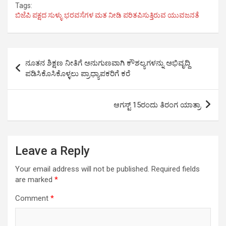
Tags:
c
i
a
n
l
a
ಬಿಜೆಪಿ ಪಕ್ಷದ ಸುಳ್ಳು ಭರವಸೆಗಳ ಮತ ನೀಡಿ ಪರಿತಪಿಸುತ್ತಿರುವ ಯುವಜನತೆ
e
t
t
k
e
r
b
t
s
e
g
e
o
e
A
d
r
Post
o
r
p
I
a
ನೂತನ ಶಿಕ್ಷಣ ನೀತಿಗೆ ಅನುಗುಣವಾಗಿ ಕೌಶಲ್ಯಗಳನ್ನು ಅಭಿವೃದ್ದಿ
k
p
n
m
navigation
ಪಡಿಸಿಕೊಸಿಕೊಳ್ಳಲು ಪ್ರಾಧ್ಯಾಪಕರಿಗೆ ಕರೆ
ಆಗಸ್ಟ್ 15ರಂದು ತಿರಂಗ ಯಾತ್ರಾ
Leave a Reply
Your email address will not be published.
Required fields
are marked
*
Comment
*