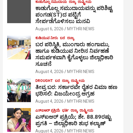
ಕಾಡುಗೊಲ್ಲ ಸಮುದಾಯ
ರಾಜ್ಯ
ರಾಷ್ಟ್ರೀಯ
ಕಾಡುಗೊಲ್ಲ ಸಮುದಾಯವನ್ನು ಪರಿಶಿಷ್ಟ
ಪಂಗಡ(ST)ದ ಪಟ್ಟಿಗೆ
ಸೇರ್ಪಡೆಗೊಳಿಸಲು ಮನವಿ
August 6, 2026
MYTHRI NEWS
ಕುಡಿಯುವ ನೀರು
ಬರ
ರಾಜ್ಯ
ಬರ ಪರಿಸ್ಥಿತಿ, ಮುಂಗಾರು ಹಂಗಾಮು,
ಹಾಗೂ ಕುಡಿಯುವ ನೀರಿನ ನಿರ್ವಹಣೆ
ಸಮರ್ಪಕವಾಗಿ ಕೈಗೊಳ್ಳಲು ಜಿಲ್ಲಾಧಿಕಾರಿ
ಸೂಚನೆ
August 4, 2026
MYTHRI NEWS
DROUGHT
ಬರ
ರಾಜ್ಯ
ರಾಷ್ಟ್ರೀಯ
ತೀವ್ರ ಬರ: ಸರ್ಕಾರವೇ ರೈತರ ವಿಮಾ ಹಣ
ಭರಿಸಲಿ: ವಿಜಯೇಂದ್ರ ಆಗ್ರಹ
August 4, 2026
MYTHRI NEWS
ಎಸ್‍ಐಆರ್ ಪ್ರಕ್ರಿಯೆ
ಭರ್ತಿ
ರಾಜ್ಯ
ರಾಷ್ಟ್ರೀಯ
ಎಸ್‍ಐಆರ್ ಪ್ರಕ್ರಿಯೆ; ಶೇ. 88.89ರಷ್ಟು
ಪ್ರಗತಿ – ಜಿಲ್ಲಾಧಿಕಾರಿ ಶುಭ ಕಲ್ಯಾಣ್
August 4, 2026
MYTHRI NEWS