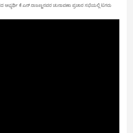
ಡೆದ ಅಭ್ಯರ್ಥಿ ಕೆ.ಎನ್.ರಾಜಣ್ಣನವರ ಚುನಾವಣಾ ಪ್ರಚಾರ ಸಭೆಯಲ್ಲಿ ಟಗರು