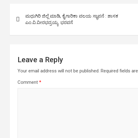
o
e
A
d
r
Post
o
r
p
I
a
ಮಧುಗಿರಿ ಜಿಲ್ಲೆ ಮಾಡಿ, ಕೈಗಾರಿಕಾ ವಲಯ ಸ್ಥಾಪನೆ : ಶಾಸಕ
k
p
n
m
navigation
ಎಂ.ವಿ.ವೀರಭದ್ರಯ್ಯ. ಭರವಸೆ
Leave a Reply
Your email address will not be published.
Required fields a
Comment
*