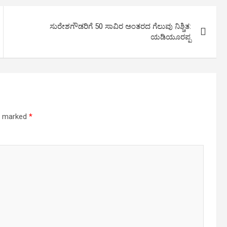
ಸುರೇಶಗೌಡರಿಗೆ 50 ಸಾವಿರ ಅಂತರದ ಗೆಲುವು ನಿಶ್ಚಿತ:
ಯಡಿಯೂರಪ್ಪ
re marked
*