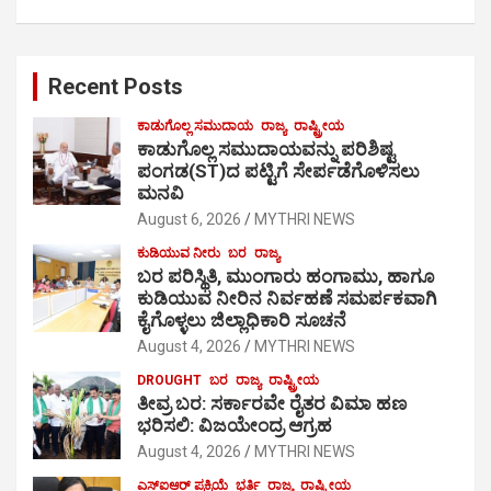
Recent Posts
ಕಾಡುಗೊಲ್ಲ ಸಮುದಾಯ
ರಾಜ್ಯ
ರಾಷ್ಟ್ರೀಯ
ಕಾಡುಗೊಲ್ಲ ಸಮುದಾಯವನ್ನು ಪರಿಶಿಷ್ಟ
ಪಂಗಡ(ST)ದ ಪಟ್ಟಿಗೆ ಸೇರ್ಪಡೆಗೊಳಿಸಲು
ಮನವಿ
August 6, 2026
MYTHRI NEWS
ಕುಡಿಯುವ ನೀರು
ಬರ
ರಾಜ್ಯ
ಬರ ಪರಿಸ್ಥಿತಿ, ಮುಂಗಾರು ಹಂಗಾಮು, ಹಾಗೂ
ಕುಡಿಯುವ ನೀರಿನ ನಿರ್ವಹಣೆ ಸಮರ್ಪಕವಾಗಿ
ಕೈಗೊಳ್ಳಲು ಜಿಲ್ಲಾಧಿಕಾರಿ ಸೂಚನೆ
August 4, 2026
MYTHRI NEWS
DROUGHT
ಬರ
ರಾಜ್ಯ
ರಾಷ್ಟ್ರೀಯ
ತೀವ್ರ ಬರ: ಸರ್ಕಾರವೇ ರೈತರ ವಿಮಾ ಹಣ
ಭರಿಸಲಿ: ವಿಜಯೇಂದ್ರ ಆಗ್ರಹ
August 4, 2026
MYTHRI NEWS
ಎಸ್‍ಐಆರ್ ಪ್ರಕ್ರಿಯೆ
ಭರ್ತಿ
ರಾಜ್ಯ
ರಾಷ್ಟ್ರೀಯ