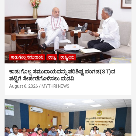
ಕಾಡುಗೊಲ್ಲ ಸಮುದಾಯ
ರಾಜ್ಯ
ರಾಷ್ಟ್ರೀಯ
ಕಾಡುಗೊಲ್ಲ ಸಮುದಾಯವನ್ನು ಪರಿಶಿಷ್ಟ ಪಂಗಡ(ST)ದ
ಪಟ್ಟಿಗೆ ಸೇರ್ಪಡೆಗೊಳಿಸಲು ಮನವಿ
August 6, 2026
MYTHRI NEWS