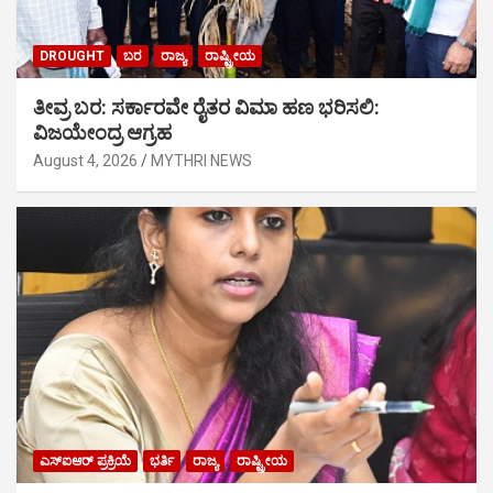
DROUGHT
ಬರ
ರಾಜ್ಯ
ರಾಷ್ಟ್ರೀಯ
ತೀವ್ರ ಬರ: ಸರ್ಕಾರವೇ ರೈತರ ವಿಮಾ ಹಣ ಭರಿಸಲಿ:
ವಿಜಯೇಂದ್ರ ಆಗ್ರಹ
August 4, 2026
MYTHRI NEWS
ಎಸ್‍ಐಆರ್ ಪ್ರಕ್ರಿಯೆ
ಭರ್ತಿ
ರಾಜ್ಯ
ರಾಷ್ಟ್ರೀಯ