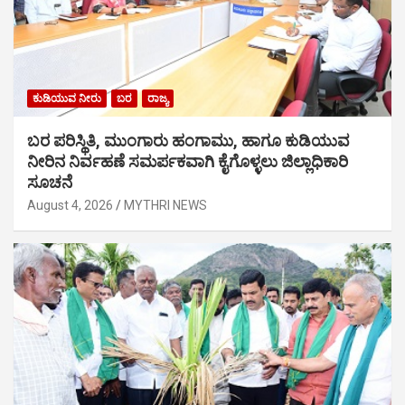
ಕುಡಿಯುವ ನೀರು
ಬರ
ರಾಜ್ಯ
ಬರ ಪರಿಸ್ಥಿತಿ, ಮುಂಗಾರು ಹಂಗಾಮು, ಹಾಗೂ ಕುಡಿಯುವ
ನೀರಿನ ನಿರ್ವಹಣೆ ಸಮರ್ಪಕವಾಗಿ ಕೈಗೊಳ್ಳಲು ಜಿಲ್ಲಾಧಿಕಾರಿ
ಸೂಚನೆ
August 4, 2026
MYTHRI NEWS