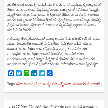
ಪಾಲಿಕೆ ಉಪ ಆಯುಕ್ತೆ ಸುಮತಿ ಮಾತನಾಡಿ, ನಗರ ವ್ಯಾಪ್ತಿಯಲ್ಲಿ ಅಕ್ಟೋಬರ್
26ರಂದು ತುಮಕೂರು ವಿಶ್ವವಿದ್ಯಾನಿಲಯ, ಅಕ್ಟೋಬರ್ 27ರಂದು ಸಿದ್ದಾರ್ಥ
ವೈದ್ಯಕೀಯ ಮಹಾವಿದ್ಯಾಲಯ, ಅಕ್ಟೋಬರ್ 30ರಂದು ಎಸ್‍ಐಟಿ ಕಾಲೇಜು
ಹಾಗೂ ಅಕ್ಟೋಬರ್ 31ರಂದು ಶ್ರೀದೇವಿ ವೈದ್ಯಕೀಯ ಮಹಾವಿದ್ಯಾಲಯದಲ್ಲಿ
ಶಿಕ್ಷಕ ಮತದಾರರ ನೋಂದಣಿ ಕಾರ್ಯವನ್ನು ಹಮ್ಮಿಕೊಳ್ಳಲಾಗಿದೆ ಎಂದು
ಮಾಹಿತಿ ನೀಡಿದರು.
ಸಭೆಯಲ್ಲಿ ಜಿಲ್ಲಾ ಪಂಚಾಯತ್ ಮುಖ್ಯ ಕಾರ್ಯನಿರ್ವಹಣಾಧಿಕಾರಿ ಜಿ. ಪ್ರಭು,
ಮಹಾನಗರಪಾಲಿಕೆ ಆಯುಕ್ತೆ ಬಿ.ವಿ.ಅಶ್ವಿಜ, ವಿವಿ ಕುಲಸಚಿವೆ ನಹೀದಾ
ಜಂಜಂ, ಶಾಲಾ ಶಿಕ್ಷಣ ಇಲಾಖೆ(ಪದವಿ ಪೂರ್ವ) ಉಪನಿರ್ದೇಶಕ
ಗಂಗಾಧರ್, ಶಾಲಾ ಶಿಕ್ಷಣ ಇಲಾಖೆ (ಆಡಳಿತ) ಉಪನಿರ್ದೇಶಕ
ರಂಗಧಾಮಯ್ಯ, ತಹಶೀಲ್ದಾರ್ ಸಿದ್ದೇಶ್ ಸೇರಿದಂತೆ ವಿವಿಧ ಕಾಲೇಜುಗಳ
ಪ್ರಾಂಶುಪಾಲರು, ಕ್ಷೇತ್ರ ಶಿಕ್ಷಣಾಧಿಕಾರಿಗಳು, ಅಧಿಕಾರಿಗಳು ಉಪಸ್ಥಿತರಿದ್ದರು.
F
T
W
L
T
S
a
w
h
i
e
h
Tags:
ಹೋಬಳಿವಾರು ಶಿಕ್ಷಣ ಸಂಸ್ಥೆಗಳನ್ನು ಪಟ್ಟಿ ಮಾಡಿ ಮತದಾರರ ನೋಂದಣಿ
c
i
a
n
l
a
e
t
t
k
e
r
b
t
s
e
g
e
Post
o
e
A
d
r
ಅ.27 ರಿಂದ 29ರವರೆಗೆ ಸರ್ಕಾರಿ ನೌಕರರ ರಾಜ್ಯ ಮಟ್ಟದ ಕ್ರೀಡಾಕೂಟ:
o
r
p
I
a