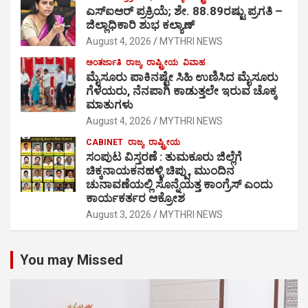
ಎಸ್‍ಐಆರ್ ಪ್ರಕ್ರಿಯೆ; ಶೇ. 88.89ರಷ್ಟು ಪ್ರಗತಿ –
ಜಿಲ್ಲಾಧಿಕಾರಿ ಶುಭ ಕಲ್ಯಾಣ್
August 4, 2026
MYTHRI NEWS
ಅಂತರ್ಜಾತಿ
ರಾಜ್ಯ
ರಾಷ್ಟ್ರೀಯ
ವಿವಾಹ
ಮೈಸೂರು ಪಾಕಿನಷ್ಟೇ ಸಿಹಿ ಉಣಿಸಿದ ಮೈಸೂರು
ಗೆಳೆಯರು, ನೆನಪಾಗಿ ಕಾಡುತ್ತಲೇ ಇರುವ ಚೊಕ್ಕ
ಮಾತುಗಳು
August 4, 2026
MYTHRI NEWS
CABINET
ರಾಜ್ಯ
ರಾಷ್ಟ್ರೀಯ
ಸಂಪುಟ ವಿಸ್ತರಣೆ : ತುಮಕೂರು ಜಿಲ್ಲೆಗೆ
ಚಿಕ್ಕನಾಯಕನಹಳ್ಳಿ ಚಿಪ್ಪು, ಮುಂದಿನ
ಚುನಾವಣೆಯಲ್ಲಿ ಸೊನ್ನೆಯತ್ತ ಕಾಂಗ್ರೆಸ್ ಎಂದು
ಕಾರ್ಯಕರ್ತರ ಆಕ್ರೋಶ
August 3, 2026
MYTHRI NEWS
You may Missed