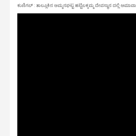
ಕುಣಿಗಲ್ : ತಾಲ್ಲೂಕಿನ ಅಮ್ಮನಘಟ್ಟ ಹಟ್ಟಿಲಕ್ಕಮ್ಮ ದೇವಸ್ಥಾನ ದಲ್ಲಿ ಅಮಾವಾಸ್