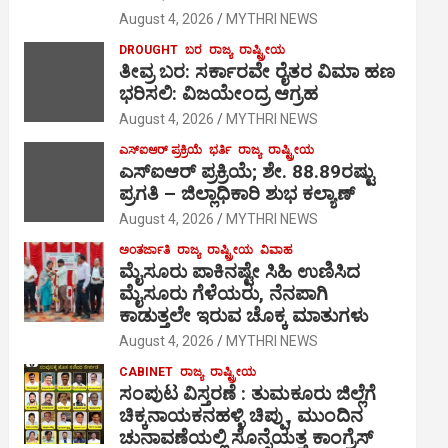
August 4, 2026
MYTHRI NEWS
DROUGHT
ಬರ
ರಾಜ್ಯ
ರಾಷ್ಟ್ರೀಯ
ತೀವ್ರ ಬರ: ಸರ್ಕಾರವೇ ರೈತರ ವಿಮಾ ಹಣ
ಭರಿಸಲಿ: ವಿಜಯೇಂದ್ರ ಆಗ್ರಹ
August 4, 2026
MYTHRI NEWS
ಎಸ್‍ಐಆರ್ ಪ್ರಕ್ರಿಯೆ
ಭರ್ತಿ
ರಾಜ್ಯ
ರಾಷ್ಟ್ರೀಯ
ಎಸ್‍ಐಆರ್ ಪ್ರಕ್ರಿಯೆ; ಶೇ. 88.89ರಷ್ಟು
ಪ್ರಗತಿ – ಜಿಲ್ಲಾಧಿಕಾರಿ ಶುಭ ಕಲ್ಯಾಣ್
August 4, 2026
MYTHRI NEWS
ಅಂತರ್ಜಾತಿ
ರಾಜ್ಯ
ರಾಷ್ಟ್ರೀಯ
ವಿವಾಹ
ಮೈಸೂರು ಪಾಕಿನಷ್ಟೇ ಸಿಹಿ ಉಣಿಸಿದ
ಮೈಸೂರು ಗೆಳೆಯರು, ನೆನಪಾಗಿ
ಕಾಡುತ್ತಲೇ ಇರುವ ಚೊಕ್ಕ ಮಾತುಗಳು
August 4, 2026
MYTHRI NEWS
CABINET
ರಾಜ್ಯ
ರಾಷ್ಟ್ರೀಯ
ಸಂಪುಟ ವಿಸ್ತರಣೆ : ತುಮಕೂರು ಜಿಲ್ಲೆಗೆ
ಚಿಕ್ಕನಾಯಕನಹಳ್ಳಿ ಚಿಪ್ಪು, ಮುಂದಿನ
ಚುನಾವಣೆಯಲ್ಲಿ ಸೊನ್ನೆಯತ್ತ ಕಾಂಗ್ರೆಸ್