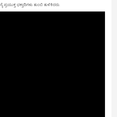
ಯೆ ಪ್ರಯುಕ್ತ ಭಕ್ತಾದಿಗಳು ತುಂಬಿ ತುಳಿಕಿದರು.