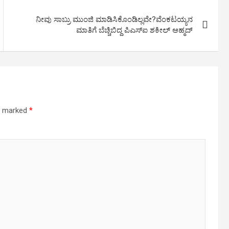
ನೀವು ಸಾಬ್ರು ಮುಂಜಿ ಮಾಡಿಸಿಕೊಂಡಿಲ್ಲವೇ?ವೆಂಕಟಯ್ಯನ
ಮಾತಿಗೆ ಬೆಚ್ಚಿಬಿದ್ದ ಪಿಎಸ್‍ಐ ಶಕೀಲ್ ಆಹ್ಮದ್
re marked
*