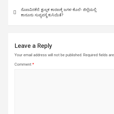
Post
o
r
p
I
a
ನೊಣವಿನಕೆರೆ: ಕ್ಷುಲ್ಲಕ ಕಾರಣಕ್ಕೆ ಜಗಳ-ಕೊಲೆ- ಜಿಲ್ಲೆಯಲ್ಲಿ
k
p
n
m
navigation
ಕಾನೂನು ಸುವ್ಯವಸ್ಥೆ ಕುಸಿಯಿತೆ?
Leave a Reply
Your email address will not be published.
Required fields a
Comment
*