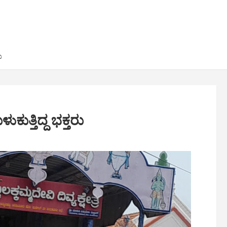
ು
ುಕುತ್ತಿದ್ದ ಭಕ್ತರು