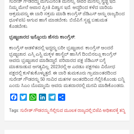
ಸುರೇಶ್ ಗೌಡರದ್ದು ಮಗುವಿನಂತ ಮನಸ್ಸು. ಅವರ ಮನಸ್ಸು ಸ್ವಚ್ಛ ಇದೆ.
ನಿಮ್ಮ ಮೇಲೆ ಅಪಾರ ಪ್ರೀತಿ ವಿಶ್ವಾಸ ಇದೆ. ಆದ್ದರಿಂದ ಕಳೆದ ಬಾರಿಯ
ಅಕ್ರಮವನ್ನು ಈ ಬಾರಿ ಸಕ್ರಮ ಮಾಡಿ ಕಾಂಗ್ರೆಸ್ ಜೆಡಿಎಸ್ ಅನ್ನು ರಾಜ್ಯದಿಂದ
ಧೂಳಿಪಟ ಆಗುವ ಹಾಗೆ ಮಾಡಬೇಕು. ಬಿಜೆಪಿಗೆ ಸ್ಪಷ್ಟ ಬಹುಮತ
ಕೊಡಬೇಕು.
ಭ್ರಷ್ಟಾಚಾರದ ಇನ್ನೊಂದು ಹೆಸರು ಕಾಂಗ್ರೆಸ್:
ಕಾಂಗ್ರೆಸ್ ಆಡಳಿತದಲ್ಲಿ ಇದ್ದದ್ದು ಬರೀ ಭ್ರಷ್ಟಾಚಾರ. ಕಾಂಗ್ರೆಸ್ ಅಂದರೆ
ಭ್ರಷ್ಟಾಚಾರ. ಎಸ್ಸಿ ಎಸ್ಟಿ ಮಕ್ಕಳ ಹಾಸ್ಟೆಲ್ ಹಾಸಿಗೆ ದಿಂಬಿನಲ್ಲೂ ಕಾಂಗ್ರೆಸ್
ಅವರು ಭ್ರಷ್ಟಾಚಾರ ಮಾಡಿದ್ದಾರೆ. ಪರಿವಾರದ ಪಕ್ಷ ಜೆಡಿಎಸ್ ಬಗ್ಗೆ
ಮಾತನಾಡುವ ಅಗತ್ಯವಿಲ್ಲ. 2023ರಲ್ಲಿ ಆ ಎರಡೂ ಪಕ್ಷಗಳೂ ವಿರೋಧ
ಪಕ್ಷದಲ್ಲಿ ಕುಳಿತುಕೊಳ್ಳುತ್ತದೆ. ಈ ಬಾರಿ ತುಮಕೂರು ಗ್ರಾಮಾಂತರದಿಂದ
ಸುರೇಶ್ ಗೌಡರನ್ನು 50 ಸಾವಿರ ಮತಗಳ ಅಂತರದಿಂದ ಗೆಲ್ಲಿಸಿಕೊಂಡು ಬನ್ನಿ
ಎಂದು ಸಿಎಂ ಬೊಮ್ಮಾಯಿ ಅವರು ಮತದಾರರಲ್ಲಿ‌ ಮನವಿ ಮಾಡಿಕೊಂಡರು.
F
T
W
L
T
S
a
w
h
i
e
h
Tags:
ಸುರೇಶ್ ಗೌಡರನ್ನು ಗೆಲ್ಲಿಸುವ ಮೂಲಕ ರಾಜ್ಯದಲ್ಲಿ ಬಿಜೆಪಿ ಅಧಿಕಾರಕ್ಕೆ ತನ್ನಿ
c
i
a
n
l
a
e
t
t
k
e
r
b
t
s
e
g
e
o
e
A
d
r