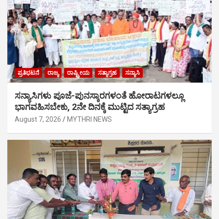
ಪ್ರತಿಭಟನೆ
ರಾಜ್ಯ
ರಾಷ್ಟ್ರೀಯ
ಸತ್ಯಾಗ್ರಹ
ಸನ್ಯಾಸಿ
ಸನ್ಯಾಸಿಗಳು ಪೂಜೆ-ಪುನಸ್ಕಾರಗಳಂತೆ ಹೋರಾಟಗಳಲ್ಲೂ
ಭಾಗವಹಿಸಬೇಕು, 2ನೇ ದಿನಕ್ಕೆ ಮುಟ್ಟಿದ ಸತ್ಯಾಗ್ರಹ
August 7, 2026
MYTHRI NEWS