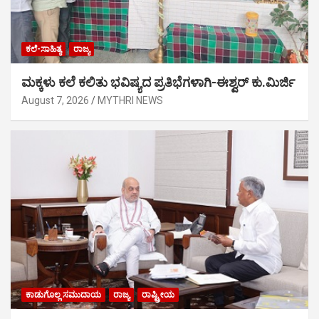
ಕಲೆ-ಸಾಹಿತ್ಯ
ರಾಜ್ಯ
ಮಕ್ಕಳು ಕಲೆ ಕಲಿತು ಭವಿಷ್ಯದ ಪ್ರತಿಭೆಗಳಾಗಿ-ಈಶ್ವರ್ ಕು.ಮಿರ್ಜಿ
August 7, 2026
MYTHRI NEWS
ಕಾಡುಗೊಲ್ಲ ಸಮುದಾಯ
ರಾಜ್ಯ
ರಾಷ್ಟ್ರೀಯ