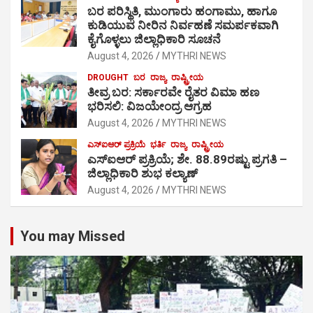
ಬರ ಪರಿಸ್ಥಿತಿ, ಮುಂಗಾರು ಹಂಗಾಮು, ಹಾಗೂ
ಕುಡಿಯುವ ನೀರಿನ ನಿರ್ವಹಣೆ ಸಮರ್ಪಕವಾಗಿ
ಕೈಗೊಳ್ಳಲು ಜಿಲ್ಲಾಧಿಕಾರಿ ಸೂಚನೆ
August 4, 2026
MYTHRI NEWS
DROUGHT
ಬರ
ರಾಜ್ಯ
ರಾಷ್ಟ್ರೀಯ
ತೀವ್ರ ಬರ: ಸರ್ಕಾರವೇ ರೈತರ ವಿಮಾ ಹಣ
ಭರಿಸಲಿ: ವಿಜಯೇಂದ್ರ ಆಗ್ರಹ
August 4, 2026
MYTHRI NEWS
ಎಸ್‍ಐಆರ್ ಪ್ರಕ್ರಿಯೆ
ಭರ್ತಿ
ರಾಜ್ಯ
ರಾಷ್ಟ್ರೀಯ
ಎಸ್‍ಐಆರ್ ಪ್ರಕ್ರಿಯೆ; ಶೇ. 88.89ರಷ್ಟು ಪ್ರಗತಿ –
ಜಿಲ್ಲಾಧಿಕಾರಿ ಶುಭ ಕಲ್ಯಾಣ್
August 4, 2026
MYTHRI NEWS
You may Missed