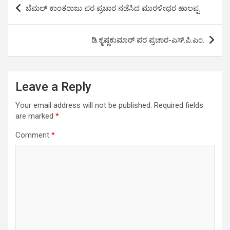
Post
ಬೆಮಲ್ ಕಾಂತರಾಜು ಪರ ಪ್ರಚಾರ ನಡೆಸಿದ ಮುರಳೀಧರ ಹಾಲಪ್ಪ
o
r
p
I
a
navigation
k
p
n
m
ಡಿ.ಕೃಷ್ಣಕುಮಾರ್ ಪರ ಪ್ರಚಾರ-ಎಸ್.ಪಿ.ಎಂ.
Leave a Reply
Your email address will not be published.
Required fields
are marked
*
Comment
*