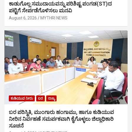
ಕಾಡುಗೊಲ್ಲ ಸಮುದಾಯವನ್ನು ಪರಿಶಿಷ್ಟ ಪಂಗಡ(ST)ದ
ಪಟ್ಟಿಗೆ ಸೇರ್ಪಡೆಗೊಳಿಸಲು ಮನವಿ
August 6, 2026
MYTHRI NEWS
ಕುಡಿಯುವ ನೀರು
ಬರ
ರಾಜ್ಯ
ಬರ ಪರಿಸ್ಥಿತಿ, ಮುಂಗಾರು ಹಂಗಾಮು, ಹಾಗೂ ಕುಡಿಯುವ
ನೀರಿನ ನಿರ್ವಹಣೆ ಸಮರ್ಪಕವಾಗಿ ಕೈಗೊಳ್ಳಲು ಜಿಲ್ಲಾಧಿಕಾರಿ
ಸೂಚನೆ