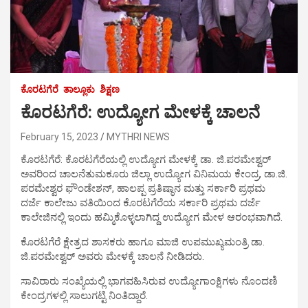
ಕೊರಟಗೆರೆ
ತಾಲ್ಲೂಕು
ಶಿಕ್ಷಣ
ಕೊರಟಗೆರೆ: ಉದ್ಯೋಗ ಮೇಳಕ್ಕೆ ಚಾಲನೆ
February 15, 2023
MYTHRI NEWS
ಕೊರಟಗೆರೆ: ಕೊರಟಗೆರೆಯಲ್ಲಿ ಉದ್ಯೋಗ ಮೇಳಕ್ಕೆ ಡಾ. ಜಿ.ಪರಮೇಶ್ವರ್
ಅವರಿಂದ ಚಾಲನೆತುಮಕೂರು ಜಿಲ್ಲಾ ಉದ್ಯೋಗ ವಿನಿಮಯ ಕೇಂದ್ರ, ಡಾ.ಜಿ.
ಪರಮೇಶ್ವರ ಫೌಂಡೇಶನ್, ಹಾಲಪ್ಪ ಪ್ರತಿಷ್ಠಾನ ಮತ್ತು ಸರ್ಕಾರಿ ಪ್ರಥಮ
ದರ್ಜೆ ಕಾಲೇಜು ವತಿಯಿಂದ ಕೊರಟಗೆರೆಯ ಸರ್ಕಾರಿ ಪ್ರಥಮ ದರ್ಜೆ
ಕಾಲೇಜಿನಲ್ಲಿ ಇಂದು ಹಮ್ಮಿಕೊಳ್ಳಲಾಗಿದ್ದ ಉದ್ಯೋಗ ಮೇಳ ಆರಂಭವಾಗಿದೆ.
ಕೊರಟಗೆರೆ ಕ್ಷೇತ್ರದ ಶಾಸಕರು ಹಾಗೂ ಮಾಜಿ ಉಪಮುಖ್ಯಮಂತ್ರಿ ಡಾ.
ಜಿ.ಪರಮೇಶ್ವರ್ ಅವರು ಮೇಳಕ್ಕೆ ಚಾಲನೆ ನೀಡಿದರು.
ಸಾವಿರಾರು ಸಂಖ್ಯೆಯಲ್ಲಿ ಭಾಗವಹಿಸಿರುವ ಉದ್ಯೋಗಾಂಕ್ಷಿಗಳು ನೊಂದಣಿ
ಕೇಂದ್ರಗಳಲ್ಲಿ ಸಾಲುಗಟ್ಟಿ ನಿಂತಿದ್ದಾರೆ.