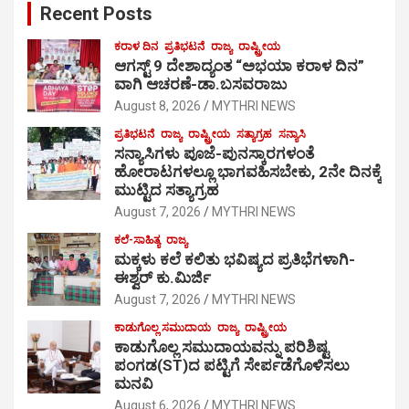
Recent Posts
ಕರಾಳ ದಿನ
ಪ್ರತಿಭಟನೆ
ರಾಜ್ಯ
ರಾಷ್ಟ್ರೀಯ
ಆಗಸ್ಟ್ 9 ದೇಶಾದ್ಯಂತ “ಅಭಯಾ ಕರಾಳ ದಿನ”
ವಾಗಿ ಆಚರಣೆ-ಡಾ.ಬಸವರಾಜು
August 8, 2026
MYTHRI NEWS
ಪ್ರತಿಭಟನೆ
ರಾಜ್ಯ
ರಾಷ್ಟ್ರೀಯ
ಸತ್ಯಾಗ್ರಹ
ಸನ್ಯಾಸಿ
ಸನ್ಯಾಸಿಗಳು ಪೂಜೆ-ಪುನಸ್ಕಾರಗಳಂತೆ
ಹೋರಾಟಗಳಲ್ಲೂ ಭಾಗವಹಿಸಬೇಕು, 2ನೇ ದಿನಕ್ಕೆ
ಮುಟ್ಟಿದ ಸತ್ಯಾಗ್ರಹ
August 7, 2026
MYTHRI NEWS
ಕಲೆ-ಸಾಹಿತ್ಯ
ರಾಜ್ಯ
ಮಕ್ಕಳು ಕಲೆ ಕಲಿತು ಭವಿಷ್ಯದ ಪ್ರತಿಭೆಗಳಾಗಿ-
ಈಶ್ವರ್ ಕು.ಮಿರ್ಜಿ
August 7, 2026
MYTHRI NEWS
ಕಾಡುಗೊಲ್ಲ ಸಮುದಾಯ
ರಾಜ್ಯ
ರಾಷ್ಟ್ರೀಯ
ಕಾಡುಗೊಲ್ಲ ಸಮುದಾಯವನ್ನು ಪರಿಶಿಷ್ಟ
ಪಂಗಡ(ST)ದ ಪಟ್ಟಿಗೆ ಸೇರ್ಪಡೆಗೊಳಿಸಲು
ಮನವಿ
August 6, 2026
MYTHRI NEWS