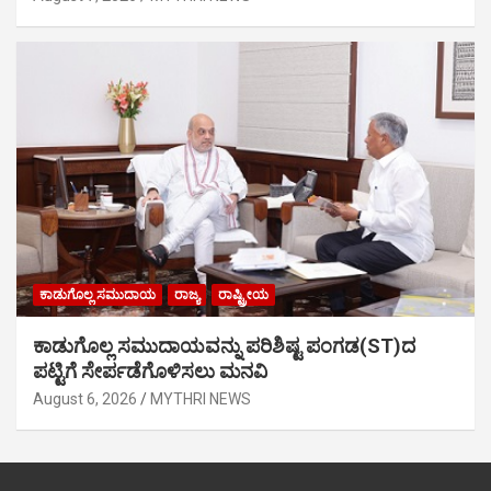
ಕಾಡುಗೊಲ್ಲ ಸಮುದಾಯ
ರಾಜ್ಯ
ರಾಷ್ಟ್ರೀಯ
ಕಾಡುಗೊಲ್ಲ ಸಮುದಾಯವನ್ನು ಪರಿಶಿಷ್ಟ ಪಂಗಡ(ST)ದ
ಪಟ್ಟಿಗೆ ಸೇರ್ಪಡೆಗೊಳಿಸಲು ಮನವಿ
August 6, 2026
MYTHRI NEWS