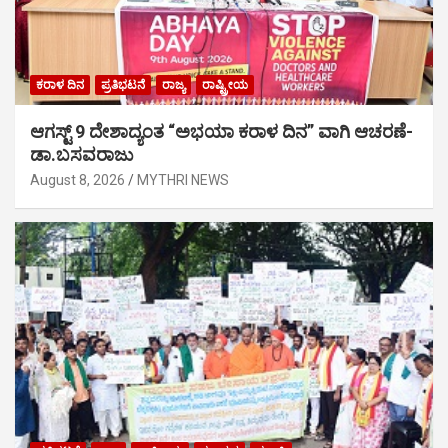
ಕರಾಳ ದಿನ
ಪ್ರತಿಭಟನೆ
ರಾಜ್ಯ
ರಾಷ್ಟ್ರೀಯ
ಆಗಸ್ಟ್ 9 ದೇಶಾದ್ಯಂತ “ಅಭಯಾ ಕರಾಳ ದಿನ” ವಾಗಿ ಆಚರಣೆ-
ಡಾ.ಬಸವರಾಜು
August 8, 2026
MYTHRI NEWS