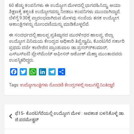
60 ಹೆಚ್ಚು ಕಂಪನಿಗಳು ಈ ಉದ್ಯೋಗ ಮೇಳದಲ್ಲಿ ಭಾಗವಹಿಸಿದ್ದು, ಆಯಾ
ಶಿಕ್ಷಣಕ್ಕೆ ತಕ್ಕಂತೆ ಉದ್ಯೋಗವನ್ನು ನೀಡಲು ಕಂಪನಿಗಳು ಮುಂದಾಗಿದ್ದಾವೆ.
ಬೆಳಿಗ್ಗೆ 9.30ಕ್ಕೆ ಪ್ರಾರಂಭವಾಗಿರುವ ಮೇಳವು ಸಂಜೆಯ ತನಕ ಉದ್ಯೋಗ
ಆಕಾಂಕ್ಷಿಗಳನ್ನು ನೋಂದಣಿಯನ್ನು ಮಾಡಿಕೊಳ್ಳಲಿವೆ.
ಈ ಸಂದರ್ಭದಲ್ಲಿ ಹಾಲಪ್ಪ ಪ್ರತಿಷ್ಠಾನದ ಮುರಳೀಧರ ಹಾಲಪ್ಪ, ಜಿಲ್ಲಾ
ಉದ್ಯೋಗ ವಿನಿಮಯ ಕೇಂದ್ರದ ಅಧಿಕಾರಿ ತಿಪ್ಪೆಸ್ವಾಮಿ, ಕೊರಟಗೆರೆ ಸರ್ಕಾರಿ
ಪ್ರಥಮ ದರ್ಜೆ ಕಾಲೇಜಿನ ಪ್ರಾಂಶುಪಾಲ ಡಾ.ಪ್ರಸನ್ನ್‍ಕುಮಾರ್,
ಎಸ್‍ಎಸ್‍ಐಟಿ ಪ್ಲೇಸ್‍ಮೆಂಟ್ ಆಫೀಸರ್ ಅಶೋಕ್ ಮೆಹ್ತಾ ಮುಂತಾದವರು
ಉಪಸ್ಥಿತರಿದ್ದರು.
F
T
W
L
T
S
a
w
h
i
e
h
Tags:
ಉದ್ಯೋಗಾಂಕ್ಷಿಗಳು ನೊಂದಣಿ ಕೇಂದ್ರಗಳಲ್ಲಿ ಸಾಲುಗಟ್ಟಿ ನಿಂತಿದ್ದಾರೆ
c
i
a
n
l
a
e
t
t
k
e
r
b
t
s
e
g
e
Post
o
e
A
d
r
ಫೆ15- ಕೊರಟಗೆರೆಯಲ್ಲಿ ಉದ್ಯೋಗ ಮೇಳ : ಅವಕಾಶ ಬಳಸಿಕೊಳ್ಳಿ ಡಾ.
o
r
p
I
a
navigation
ಜಿ.ಪರಮೇಶ್ವರ್
k
p
n
m