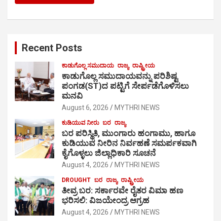
Recent Posts
ಕಾಡುಗೊಲ್ಲ ಸಮುದಾಯ
ರಾಜ್ಯ
ರಾಷ್ಟ್ರೀಯ
ಕಾಡುಗೊಲ್ಲ ಸಮುದಾಯವನ್ನು ಪರಿಶಿಷ್ಟ
ಪಂಗಡ(ST)ದ ಪಟ್ಟಿಗೆ ಸೇರ್ಪಡೆಗೊಳಿಸಲು
ಮನವಿ
August 6, 2026
MYTHRI NEWS
ಕುಡಿಯುವ ನೀರು
ಬರ
ರಾಜ್ಯ
ಬರ ಪರಿಸ್ಥಿತಿ, ಮುಂಗಾರು ಹಂಗಾಮು, ಹಾಗೂ
ಕುಡಿಯುವ ನೀರಿನ ನಿರ್ವಹಣೆ ಸಮರ್ಪಕವಾಗಿ
ಕೈಗೊಳ್ಳಲು ಜಿಲ್ಲಾಧಿಕಾರಿ ಸೂಚನೆ
August 4, 2026
MYTHRI NEWS
DROUGHT
ಬರ
ರಾಜ್ಯ
ರಾಷ್ಟ್ರೀಯ
ತೀವ್ರ ಬರ: ಸರ್ಕಾರವೇ ರೈತರ ವಿಮಾ ಹಣ
ಭರಿಸಲಿ: ವಿಜಯೇಂದ್ರ ಆಗ್ರಹ
August 4, 2026
MYTHRI NEWS