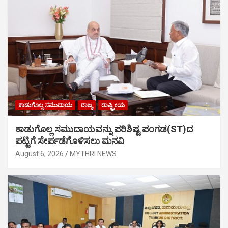
ಕಾಡುಗೊಲ್ಲ ಸಮುದಾಯ
ರಾಜ್ಯ
ರಾಷ್ಟ್ರೀಯ
ಕಾಡುಗೊಲ್ಲ ಸಮುದಾಯವನ್ನು ಪರಿಶಿಷ್ಟ ಪಂಗಡ(ST)ದ
ಪಟ್ಟಿಗೆ ಸೇರ್ಪಡೆಗೊಳಿಸಲು ಮನವಿ
August 6, 2026
MYTHRI NEWS