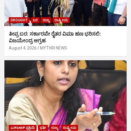
DROUGHT
ಬರ
ರಾಜ್ಯ
ರಾಷ್ಟ್ರೀಯ
ತೀವ್ರ ಬರ: ಸರ್ಕಾರವೇ ರೈತರ ವಿಮಾ ಹಣ ಭರಿಸಲಿ:
ವಿಜಯೇಂದ್ರ ಆಗ್ರಹ
August 4, 2026
MYTHRI NEWS
ಎಸ್‍ಐಆರ್ ಪ್ರಕ್ರಿಯೆ
ಭರ್ತಿ
ರಾಜ್ಯ
ರಾಷ್ಟ್ರೀಯ