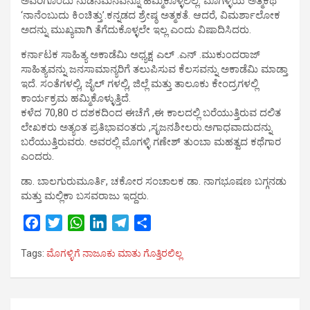
ಅವರಿಗೊಂದು ನುಡಿನಮನವನ್ನೂ ಹಮ್ಮಿಕೊಳ್ಳಲಿಲ್ಲ. ಮೊಗಳ್ಳಿಯ ಅತ್ಮಕಥೆ
‘ನಾನೆಂಬುದು ಕಿಂಚಿತ್ತು’.ಕನ್ನಡದ ಶ್ರೇಷ್ಠ ಅತ್ಮಕತೆ. ಆದರೆ, ವಿಮರ್ಶಾಲೋಕ
ಅದನ್ನು ಮುಖ್ಯವಾಗಿ ತೆಗೆದುಕೊಳ್ಳಲೇ ಇಲ್ಲ ಎಂದು ವಿಷಾದಿಸಿದರು.
ಕರ್ನಾಟಕ ಸಾಹಿತ್ಯ ಅಕಾಡೆಮಿ ಅಧ್ಯಕ್ಷ ಎಲ್ .ಎನ್ .ಮುಕುಂದರಾಜ್
ಸಾಹಿತ್ಯವನ್ನು ಜನಸಾಮಾನ್ಯರಿಗೆ ತಲುಪಿಸುವ ಕೆಲಸವನ್ನು ಅಕಾಡೆಮಿ ಮಾಡ್ತಾ
ಇದೆ. ಸಂತೆಗಳಲ್ಲಿ, ಜೈಲ್ ಗಳಲ್ಲಿ, ಜಿಲ್ಲೆ ಮತ್ತು ತಾಲೂಕು ಕೇಂದ್ರಗಳಲ್ಲಿ
ಕಾರ್ಯಕ್ರಮ ಹಮ್ಮಿಕೊಳ್ಳುತ್ತಿದೆ.
ಕಳೆದ 70,80 ರ ದಶಕದಿಂದ ಈಚೆಗೆ ,ಈ ಕಾಲದಲ್ಲಿ ಬರೆಯುತ್ತಿರುವ ದಲಿತ
ಲೇಖಕರು ಅತ್ಯಂತ ಪ್ರತಿಭಾವಂತರು ,ಸೃಜನಶೀಲರು.ಅಗಾಧವಾದುದನ್ನು
ಬರೆಯುತ್ತಿರುವರು. ಅವರಲ್ಲಿ ಮೊಗಳ್ಳಿ ಗಣೇಶ್ ತುಂಬಾ ಮಹತ್ವದ ಕಥೆಗಾರ
ಎಂದರು.
ಡಾ. ಬಾಲಗುರುಮೂರ್ತಿ, ಚಕೋರ ಸಂಚಾಲಕ ಡಾ. ನಾಗಭೂಷಣ ಬಗ್ಗನಡು
ಮತ್ತು ಮಲ್ಲಿಕಾ ಬಸವರಾಜು ಇದ್ದರು.
F
T
W
L
T
S
a
w
h
i
e
h
Tags:
ಮೊಗಳ್ಳಿಗೆ ನಾಜೂಕು ಮಾತು ಗೊತ್ತಿರಲಿಲ್ಲ
c
i
a
n
l
a
e
t
t
k
e
r
b
t
s
e
g
e
Post
o
e
A
d
r