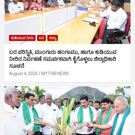
ಕುಡಿಯುವ ನೀರು
ಬರ
ರಾಜ್ಯ
ಬರ ಪರಿಸ್ಥಿತಿ, ಮುಂಗಾರು ಹಂಗಾಮು, ಹಾಗೂ ಕುಡಿಯುವ
ನೀರಿನ ನಿರ್ವಹಣೆ ಸಮರ್ಪಕವಾಗಿ ಕೈಗೊಳ್ಳಲು ಜಿಲ್ಲಾಧಿಕಾರಿ
ಸೂಚನೆ
August 4, 2026
MYTHRI NEWS