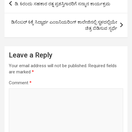
ಡಿ. 6ರಂದು ಸಹಕಾರ ರತ್ನ ಪ್ರಶಸ್ತಿಗಾರರಿಗೆ ಸನ್ಮಾನ ಕಾರ್ಯಕ್ರಮ
o
r
p
I
a
navigation
k
p
n
m
ಡಿಸೆಂಬರ್ 6ಕ್ಕೆ ಸಿದ್ಧಾರ್ಥ ಎಂಜನಿಯರಿಂಗ್ ಕಾಲೇಜಿನಲ್ಲಿ ಸ್ಥಳದಲ್ಲಿಯೇ
ಚಿತ್ರ ಬಿಡಿಸುವ ಸ್ಫರ್ಧೆ
Leave a Reply
Your email address will not be published.
Required fields
are marked
*
Comment
*