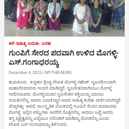
ಕಲೆ-ಸಾಹಿತ್ಯ
ಬದುಕು- ಬರಹ
ಗುಂಪಿಗೆ ಸೇರದ ಪದವಾಗಿ ಉಳಿದ ಮೊಗಳ್ಳಿ-
ಎಸ್.ಗಂಗಾಧರಯ್ಯ
December 4, 2025
MYTHRI NEWS
ತುಮಕೂರು : ಕನ್ನಡದ ಶ್ರೇಷ್ಠ ಲೇಖಕ ಮೊಗಳ್ಳಿ ಗಣೇಶ್. ಸೃಜನಶೀಲವಾಗಿ
ಮಹಾದೇವರವರು ಸಾಧನೆ ಮಾಡಿದ್ದರೆ. ಸೃಜನೇತರವಾಗಿಯೂ ಮೊಗಳ್ಳಿ
ಸಾಧಿಸಿರುವರು. ಮೊಗಳ್ಳಿಯವರ ಸೃಜನೇತರ ಶಕ್ತಿಯನ್ನು ಯಾರೂ
ಗುರುತಿಸಲಿಲ್ಲ. ಅವರು ಬದುಕಿದ್ದಾಗ ಅವರ ಸಾಹಿತ್ಯ ಕುರಿತು ಚರ್ಚೆಯಾಗಿದ್ದರೆ
ಚೆನ್ನಾಗಿತ್ತು. ಅದರೆ, ಸಾಂಸ್ಕೃತಿಕ ಲೋಕದಲ್ಲಿ ಗುಂಪಿಗೆ ಸೇರದ ಪದವಾದರು
ಮೊಗಳ್ಳಿ. ಇಲ್ಲಿನ ಪಟ್ಟುಗಳು ಅವರಿಗೆ ಗೊತ್ತಿರಲಿಲ್ಲ. ಆದರೂ ಜಟ್ಟಿ ಅವರು.
ತನ್ನ ವ್ಯಕ್ತಿತ್ವವನ್ನು ಎಲ್ಲಿಯೂ ಸರೆಂಡರ್ ಮಾಡಿದ್ದು ನೋಡಲಿಲ್ಲ ಎಂದು
ಲೇಖಕ ಎಸ್ ಗಂಗಾಧರಯ್ಯ ತಿಳಿಸಿದರು.