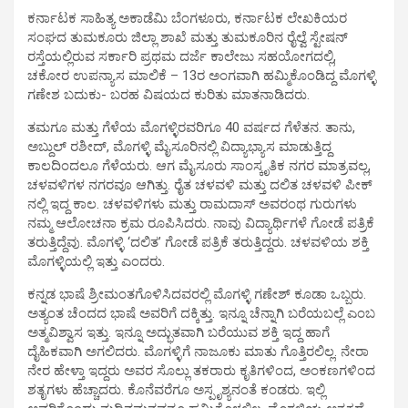
ಕರ್ನಾಟಕ ಸಾಹಿತ್ಯ ಅಕಾಡೆಮಿ ಬೆಂಗಳೂರು, ಕರ್ನಾಟಕ ಲೇಖಕಿಯರ
ಸಂಘದ ತುಮಕೂರು ಜಿಲ್ಲಾ ಶಾಖೆ ಮತ್ತು ತುಮಕೂರಿನ ರೈಲ್ವೆ ಸ್ಟೇಷನ್
ರಸ್ತೆಯಲ್ಲಿರುವ ಸರ್ಕಾರಿ ಪ್ರಥಮ ದರ್ಜೆ ಕಾಲೇಜು ಸಹಯೋಗದಲ್ಲಿ,
ಚಕೋರ ಉಪನ್ಯಾಸ ಮಾಲಿಕೆ – 13ರ ಅಂಗವಾಗಿ ಹಮ್ಮಿಕೊಂಡಿದ್ದ ಮೊಗಳ್ಳಿ
ಗಣೇಶ ಬದುಕು- ಬರಹ ವಿಷಯದ ಕುರಿತು ಮಾತನಾಡಿದರು.
ತಮಗೂ ಮತ್ತು ಗೆಳೆಯ ಮೊಗಳ್ಳಿರವರಿಗೂ 40 ವರ್ಷದ ಗೆಳೆತನ. ತಾನು,
ಅಬ್ದುಲ್ ರಶೀದ್, ಮೊಗಳ್ಳಿ ಮೈಸೂರಿನಲ್ಲಿ ವಿದ್ಯಾಭ್ಯಾಸ ಮಾಡುತ್ತಿದ್ದ
ಕಾಲದಿಂದಲೂ ಗೆಳೆಯರು. ಆಗ ಮೈಸೂರು ಸಾಂಸ್ಕೃತಿಕ ನಗರ ಮಾತ್ರವಲ್ಲ,
ಚಳವಳಿಗಳ ನಗರವೂ ಆಗಿತ್ತು. ರೈತ ಚಳವಳಿ ಮತ್ತು ದಲಿತ ಚಳವಳಿ ಪೀಕ್
ನಲ್ಲಿ ಇದ್ದ ಕಾಲ. ಚಳವಳಿಗಳು ಮತ್ತು ರಾಮದಾಸ್ ಅವರಂಥ ಗುರುಗಳು
ನಮ್ಮ ಆಲೋಚನಾ ಕ್ರಮ ರೂಪಿಸಿದರು. ನಾವು ವಿದ್ಯಾರ್ಥಿಗಳೆ ಗೋಡೆ ಪತ್ರಿಕೆ
ತರುತ್ತಿದ್ದೆವು. ಮೊಗಳ್ಳಿ ‘ದಲಿತ’ ಗೋಡೆ ಪತ್ರಿಕೆ ತರುತ್ತಿದ್ದರು. ಚಳವಳಿಯ ಶಕ್ತಿ
ಮೊಗಳ್ಳಿಯಲ್ಲಿ ಇತ್ತು ಎಂದರು.
ಕನ್ನಡ ಭಾಷೆ ಶ್ರೀಮಂತಗೊಳಿಸಿದವರಲ್ಲಿ ಮೊಗಳ್ಳಿ ಗಣೇಶ್ ಕೂಡಾ ಒಬ್ಬರು.
ಅತ್ಯಂತ ಚೆಂದದ ಭಾಷೆ ಅವರಿಗೆ ದಕ್ಕಿತ್ತು. ಇನ್ನೂ ಚೆನ್ನಾಗಿ ಬರೆಯಬಲ್ಲೆ ಎಂಬ
ಅತ್ಮವಿಶ್ವಾಸ ಇತ್ತು. ಇನ್ನೂ ಅದ್ಭುತವಾಗಿ ಬರೆಯುವ ಶಕ್ತಿ ಇದ್ದ ಹಾಗೆ
ದೈಹಿಕವಾಗಿ ಅಗಲಿದರು. ಮೊಗಳ್ಳಿಗೆ ನಾಜೂಕು ಮಾತು ಗೊತ್ತಿರಲಿಲ್ಲ. ನೇರಾ
ನೇರ ಹೇಳ್ತಾ ಇದ್ದರು ಅವರ ಸೊಲ್ಲು ತಕರಾರು ಕೃತಿಗಳಿಂದ, ಅಂಕಣಗಳಿಂದ
ಶತೃಗಳು ಹೆಚ್ಚಾದರು. ಕೊನೆವರೆಗೂ ಅಸ್ಪೃಶ್ಯನಂತೆ ಕಂಡರು. ಇಲ್ಲಿ