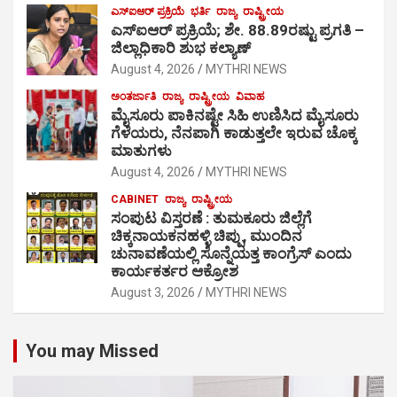
ಎಸ್‍ಐಆರ್ ಪ್ರಕ್ರಿಯೆ
ಭರ್ತಿ
ರಾಜ್ಯ
ರಾಷ್ಟ್ರೀಯ
ಎಸ್‍ಐಆರ್ ಪ್ರಕ್ರಿಯೆ; ಶೇ. 88.89ರಷ್ಟು ಪ್ರಗತಿ –
ಜಿಲ್ಲಾಧಿಕಾರಿ ಶುಭ ಕಲ್ಯಾಣ್
August 4, 2026
MYTHRI NEWS
ಅಂತರ್ಜಾತಿ
ರಾಜ್ಯ
ರಾಷ್ಟ್ರೀಯ
ವಿವಾಹ
ಮೈಸೂರು ಪಾಕಿನಷ್ಟೇ ಸಿಹಿ ಉಣಿಸಿದ ಮೈಸೂರು
ಗೆಳೆಯರು, ನೆನಪಾಗಿ ಕಾಡುತ್ತಲೇ ಇರುವ ಚೊಕ್ಕ
ಮಾತುಗಳು
August 4, 2026
MYTHRI NEWS
CABINET
ರಾಜ್ಯ
ರಾಷ್ಟ್ರೀಯ
ಸಂಪುಟ ವಿಸ್ತರಣೆ : ತುಮಕೂರು ಜಿಲ್ಲೆಗೆ
ಚಿಕ್ಕನಾಯಕನಹಳ್ಳಿ ಚಿಪ್ಪು, ಮುಂದಿನ
ಚುನಾವಣೆಯಲ್ಲಿ ಸೊನ್ನೆಯತ್ತ ಕಾಂಗ್ರೆಸ್ ಎಂದು
ಕಾರ್ಯಕರ್ತರ ಆಕ್ರೋಶ
August 3, 2026
MYTHRI NEWS
You may Missed