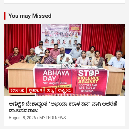
You may Missed
ಕರಾಳ ದಿನ
ಪ್ರತಿಭಟನೆ
ರಾಜ್ಯ
ರಾಷ್ಟ್ರೀಯ
ಆಗಸ್ಟ್ 9 ದೇಶಾದ್ಯಂತ “ಅಭಯಾ ಕರಾಳ ದಿನ” ವಾಗಿ ಆಚರಣೆ-
ಡಾ.ಬಸವರಾಜು
August 8, 2026
MYTHRI NEWS