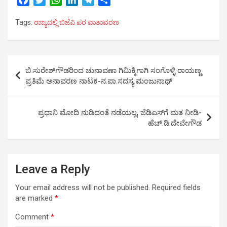
a
w
h
i
e
h
Tags:
ರಾಜ್ಯದಲ್ಲಿ ಬಿಜೆಪಿ ಪರ ವಾತಾವರಣ
c
i
a
n
l
a
e
t
t
k
e
r
b
t
s
e
g
e
Post
o
e
A
d
r
ಬಿ.ಸುರೇಶ್‍ಗೌಡರಿಂದ ಚುನಾವಣಾ ಗಿಮಿಕ್ಕಿಗಾಗಿ ಸಂಗೊಳ್ಳಿ ರಾಯಣ್ಣ
o
r
p
I
a
navigation
ಪ್ರತಿಮೆ ಅನಾವರಣ ನಾಟಕ-ನ.ಪಾ.ಸದಸ್ಯ ಮಂಜುನಾಥ್
k
p
n
m
ಪ್ರಧಾನಿ ಮೋದಿ ನುಡಿದಂತೆ ನಡೆಯಲ್ಲ, ಜೆಡಿಎಸ್‍ಗೆ ಮತ ನೀಡಿ-
ಹೆಚ್.ಡಿ.ದೇವೇಗೌಡ
Leave a Reply
Your email address will not be published.
Required fields
are marked
*
Comment
*