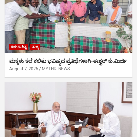
ಕಲೆ-ಸಾಹಿತ್ಯ
ರಾಜ್ಯ
ಮಕ್ಕಳು ಕಲೆ ಕಲಿತು ಭವಿಷ್ಯದ ಪ್ರತಿಭೆಗಳಾಗಿ-ಈಶ್ವರ್ ಕು.ಮಿರ್ಜಿ
August 7, 2026
MYTHRI NEWS