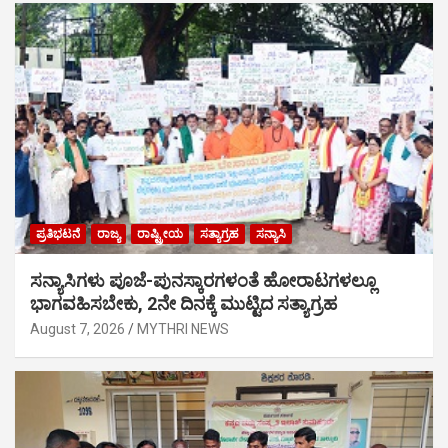
ಪ್ರತಿಭಟನೆ
ರಾಜ್ಯ
ರಾಷ್ಟ್ರೀಯ
ಸತ್ಯಾಗ್ರಹ
ಸನ್ಯಾಸಿ
ಸನ್ಯಾಸಿಗಳು ಪೂಜೆ-ಪುನಸ್ಕಾರಗಳಂತೆ ಹೋರಾಟಗಳಲ್ಲೂ
ಭಾಗವಹಿಸಬೇಕು, 2ನೇ ದಿನಕ್ಕೆ ಮುಟ್ಟಿದ ಸತ್ಯಾಗ್ರಹ
August 7, 2026
MYTHRI NEWS