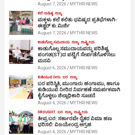
August 7, 2026
MYTHRI NEWS
ಕಲೆ-ಸಾಹಿತ್ಯ
ರಾಜ್ಯ
ಮಕ್ಕಳು ಕಲೆ ಕಲಿತು ಭವಿಷ್ಯದ ಪ್ರತಿಭೆಗಳಾಗಿ-
ಈಶ್ವರ್ ಕು.ಮಿರ್ಜಿ
August 7, 2026
MYTHRI NEWS
ಕಾಡುಗೊಲ್ಲ ಸಮುದಾಯ
ರಾಜ್ಯ
ರಾಷ್ಟ್ರೀಯ
ಕಾಡುಗೊಲ್ಲ ಸಮುದಾಯವನ್ನು ಪರಿಶಿಷ್ಟ
ಪಂಗಡ(ST)ದ ಪಟ್ಟಿಗೆ ಸೇರ್ಪಡೆಗೊಳಿಸಲು
ಮನವಿ
August 6, 2026
MYTHRI NEWS
ಕುಡಿಯುವ ನೀರು
ಬರ
ರಾಜ್ಯ
ಬರ ಪರಿಸ್ಥಿತಿ, ಮುಂಗಾರು ಹಂಗಾಮು, ಹಾಗೂ
ಕುಡಿಯುವ ನೀರಿನ ನಿರ್ವಹಣೆ ಸಮರ್ಪಕವಾಗಿ
ಕೈಗೊಳ್ಳಲು ಜಿಲ್ಲಾಧಿಕಾರಿ ಸೂಚನೆ
August 4, 2026
MYTHRI NEWS
DROUGHT
ಬರ
ರಾಜ್ಯ
ರಾಷ್ಟ್ರೀಯ
ತೀವ್ರ ಬರ: ಸರ್ಕಾರವೇ ರೈತರ ವಿಮಾ ಹಣ
ಭರಿಸಲಿ: ವಿಜಯೇಂದ್ರ ಆಗ್ರಹ
August 4, 2026
MYTHRI NEWS