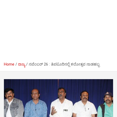
Home
ರಾಜ್ಯ
ನವೆಂಬರ್ 26 : ತಿಪಟೂರಿನಲ್ಲಿ ಕಲೋತ್ಸವ ನಾಡಹಬ್ಬ