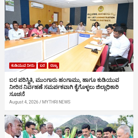
ಕುಡಿಯುವ ನೀರು
ಬರ
ರಾಜ್ಯ
ಬರ ಪರಿಸ್ಥಿತಿ, ಮುಂಗಾರು ಹಂಗಾಮು, ಹಾಗೂ ಕುಡಿಯುವ
ನೀರಿನ ನಿರ್ವಹಣೆ ಸಮರ್ಪಕವಾಗಿ ಕೈಗೊಳ್ಳಲು ಜಿಲ್ಲಾಧಿಕಾರಿ
ಸೂಚನೆ
August 4, 2026
MYTHRI NEWS