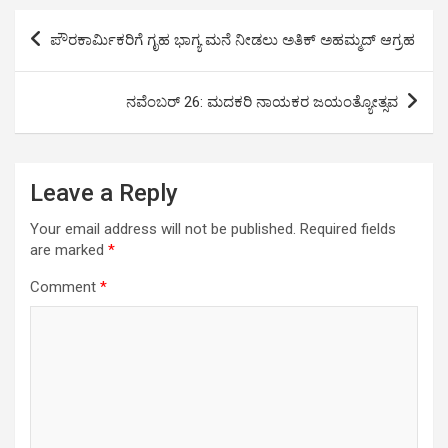
Post
o
e
A
d
r
ಪೌರಕಾರ್ಮಿಕರಿಗೆ ಗೃಹ ಭಾಗ್ಯ ಮನೆ ನೀಡಲು ಅತಿಕ್ ಅಹಮ್ಮದ್ ಆಗ್ರಹ
o
r
p
I
a
navigation
k
p
n
m
ನವೆಂಬರ್ 26: ಮದಕರಿ ನಾಯಕರ ಜಯಂತ್ಯೋತ್ಸವ
Leave a Reply
Your email address will not be published.
Required fields
are marked
*
Comment
*