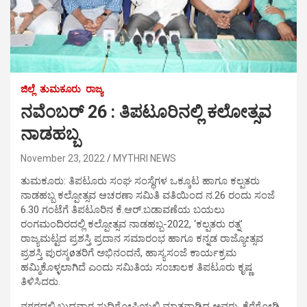
ಜಿಲ್ಲೆ
ತುಮಕೂರು
ರಾಜ್ಯ
ನವೆಂಬರ್ 26 : ತಿಪಟೂರಿನಲ್ಲಿ ಕಲೋತ್ಸವ
ನಾಡಹಬ್ಬ
November 23, 2022
MYTHRI NEWS
ತುಮಕೂರು: ತಿಪಟೂರು ಸಂಘ ಸಂಸ್ಥೆಗಳ ಒಕ್ಕೂಟ ಹಾಗೂ ಕಲ್ಪತರು
ನಾಡಹಬ್ಬ ಕಲ್ಪೋತ್ಸವ ಆಚರಣಾ ಸಮಿತಿ ವತಿಯಿಂದ ನ.26 ರಂದು ಸಂಜೆ
6.30 ಗಂಟೆಗೆ ತಿಪಟೂರಿನ ಕೆ.ಆರ್.ಬಡಾವಣೆಯ ಬಯಲು
ರಂಗಮಂದಿರದಲ್ಲಿ ಕಲ್ಪೋತ್ಸವ ನಾಡಹಬ್ಬ-2022, ‘ಕಲ್ಪತರು ರತ್ನ’
ರಾಜ್ಯಮಟ್ಟದ ಪ್ರಶಸ್ತಿ ಪ್ರದಾನ ಸಮಾರಂಭ ಹಾಗೂ ಕನ್ನಡ ರಾಜ್ಯೋತ್ಸವ
ಪ್ರಶಸ್ತಿ ಪುರಸ್ಕøತರಿಗೆ ಅಭಿನಂದನೆ, ಹಾಸ್ಯಸಂಜೆ ಕಾರ್ಯಕ್ರಮ
ಹಮ್ಮಿಕೊಳ್ಳಲಾಗಿದೆ ಎಂದು ಸಮಿತಿಯ ಸಂಚಾಲಕ ತಿಪಟೂರು ಕೃಷ್ಣ
ತಿಳಿಸಿದರು.
ನಗರದಲ್ಲಿ ಬುಧವಾರ ಸುದ್ದಿಗೋಷ್ಠಿಯಲ್ಲಿ ಮಾತನಾಡಿದ ಅವರು, ಕೆರೆಗೋಡಿ