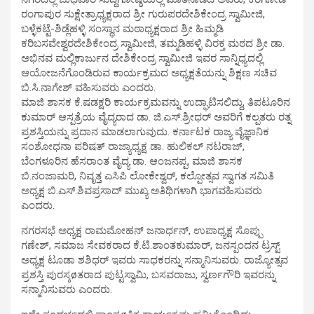
ರಂಗಾಪುರ ಸುಕ್ಷೇತ್ರಾಧ್ಯಕ್ಷರಾದ ಶ್ರೀ ಗುರುಪರದೇಶಿಕೇಂದ್ರ ಸ್ವಾಮೀಜಿ,
ಬಳ್ಳೆಕಟ್ಟೆ-ಶಿಡ್ಲೆಹಳ್ಳಿ ಸಂಸ್ಥಾನ ಮಠಾಧ್ಯಕ್ಷರಾದ ಶ್ರೀ ಹಿಮ್ಮಡಿ
ಕರಿಬಸವೇಶ್ವರದೇಶಿಕೇಂದ್ರ ಸ್ವಾಮೀಜಿ, ತಮ್ಮಡಿಹಳ್ಳಿ ವಿರಕ್ತ ಮಠದ ಶ್ರೀ ಡಾ.
ಅಭಿನವ ಮಲ್ಲಿಕಾರ್ಜುನ ದೇಶಿಕೇಂದ್ರ ಸ್ವಾಮೀಜಿ ಇವರ ಸಾನ್ನಿಧ್ಯದಲ್ಲಿ
ಆಯೋಜನೆಗೊಂಡಿರುವ ಕಾರ್ಯಕ್ರಮದ ಅಧ್ಯಕ್ಷತೆಯನ್ನು ಶಿಕ್ಷಣ ಸಚಿವ
ಬಿ.ಸಿ.ನಾಗೇಶ್ ವಹಿಸುವರು ಎಂದರು.
ಮಾಜಿ ಶಾಸಕ ಕೆ.ಷಡಕ್ಷರಿ ಕಾರ್ಯಕ್ರಮವನ್ನು ಉದ್ಘಾಟಿಸಲಿದ್ದು, ತಿಪಟೂರಿನ
ಕುಮಾರ್ ಆಸ್ಪತ್ರೆಯ ವೈದ್ಯರಾದ ಡಾ. ಜಿ.ಎಸ್.ಶ್ರೀಧರ್ ಅವರಿಗೆ ಕಲ್ಪತರು ರತ್ನ
ಪ್ರಶಸ್ತಿಯನ್ನು ಪ್ರದಾನ ಮಾಡಲಾಗುವುದು. ಕರ್ನಾಟಕ ರಾಜ್ಯ ವೈಜ್ಞಾನಿಕ
ಸಂಶೋಧನಾ ಪರಿಷತ್ ರಾಜ್ಯಾಧ್ಯಕ್ಷ ಡಾ. ಹುಲಿಕಲ್ ನಟರಾಜ್,
ಬೆಂಗಳೂರಿನ ಹೆಸರಾಂತ ವೈದ್ಯ ಡಾ. ಆಂಜನಪ್ಪ, ಮಾಜಿ ಶಾಸಕ
ಬಿ.ನಂಜಾಮರಿ, ನಿವೃತ್ತ ಎಸಿಪಿ ಲೋಕೇಶ್ವರ್, ಕಲ್ಪೋತ್ಸವ ಸ್ವಾಗತ ಸಮಿತಿ
ಅಧ್ಯಕ್ಷ ಬಿ.ಎಸ್.ಶಿವಪ್ರಸಾದ್ ಮುಖ್ಯ ಅತಿಥಿಗಳಾಗಿ ಭಾಗವಹಿಸುವರು
ಎಂದರು.
ನಗರಸಭೆ ಅಧ್ಯಕ್ಷ ರಾಮಮೋಹನ್ ಜನಾರ್ಧನ್, ಉಪಾಧ್ಯಕ್ಷ ಸೊಪ್ಪು
ಗಣೇಶ್, ಸಮಾಜ ಸೇವಕರಾದ ಕೆ.ಟಿ.ಶಾಂತಕುಮಾರ್, ಜನಸ್ಪಂದನ ಟ್ರಸ್ಟ್
ಅಧ್ಯಕ್ಷ ಟೂಡಾ ಶಶಿಧರ್ ಇವರು ಸಾಧಕರನ್ನು ಸನ್ಮಾನಿಸುವರು. ರಾಜ್ಯೋತ್ಸವ
ಪ್ರಶಸ್ತಿ ಪುರಸ್ಕøತರಾದ ಪುಟ್ಟಸ್ವಾಮಿ, ಬಸವರಾಜು, ಸ್ವರ್ಣಗೌರಿ ಇವರನ್ನು
ಸನ್ಮಾನಿಸುವರು ಎಂದರು.