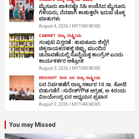
ಮೈಸೂರು ಪಾಕಿನಷ್ಟೇ ಸಿಹಿ ಉಣಿಸಿದ ಮೈಸೂರು
ಗೆಳೆಯರು, ನೆನಪಾಗಿ ಕಾಡುತ್ತಲೇ ಇರುವ ಚೊಕ್ಕ
ಮಾತುಗಳು
August 4, 2026
MYTHRI NEWS
CABINET
ರಾಜ್ಯ
ರಾಷ್ಟ್ರೀಯ
ಸಂಪುಟ ವಿಸ್ತರಣೆ : ತುಮಕೂರು ಜಿಲ್ಲೆಗೆ
ಚಿಕ್ಕನಾಯಕನಹಳ್ಳಿ ಚಿಪ್ಪು, ಮುಂದಿನ
ಚುನಾವಣೆಯಲ್ಲಿ ಸೊನ್ನೆಯತ್ತ ಕಾಂಗ್ರೆಸ್ ಎಂದು
ಕಾರ್ಯಕರ್ತರ ಆಕ್ರೋಶ
August 3, 2026
MYTHRI NEWS
DROUGHT
ನೀರು
ಬರ
ರಾಜ್ಯ
ರಾಷ್ಟ್ರೀಯ
ಬರ ನಿರ್ವಹಣೆಗೆ ರಾಜ್ಯ ಸರ್ಕಾರ 10 ಸಾ. ಕೋಟಿ
ಬಿಡುಗಡೆಗೆ -ಸುರೇಶ್‍ಗೌಡ ಆಗ್ರಹ, ಆ.4ರಂದು
ವಿಜಯೇಂದ್ರ ಬರ ಅಧ್ಯಯನ ಪ್ರವಾಸ
August 3, 2026
MYTHRI NEWS
You may Missed