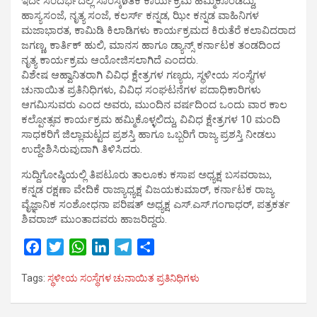
ಇದೇ ಸಂದರ್ಭದಲ್ಲಿ ಸಾಂಸ್ಕøತಿಕ ಕಾರ್ಯಕ್ರಮ ಹಮ್ಮಿಕೊಂಡಿದ್ದು,
ಹಾಸ್ಯಸಂಜೆ, ನೃತ್ಯ ಸಂಜೆ, ಕಲರ್ಸ್ ಕನ್ನಡ, ಝೀ ಕನ್ನಡ ವಾಹಿನಿಗಳ
ಮಜಾಭಾರತ, ಕಾಮಿಡಿ ಕಿಲಾಡಿಗಳು ಕಾರ್ಯಕ್ರಮದ ಕಿರುತೆರೆ ಕಲಾವಿದರಾದ
ಜಗಣ್ಣ, ಕಾರ್ತಿಕ್ ಹುಲಿ, ಮಾನಸ ಹಾಗೂ ಡ್ಯಾನ್ಸ್ ಕರ್ನಾಟಕ ತಂಡದಿಂದ
ನೃತ್ಯ ಕಾರ್ಯಕ್ರಮ ಆಯೋಜಿಸಲಾಗಿದೆ ಎಂದರು.
ವಿಶೇಷ ಆಹ್ವಾನಿತರಾಗಿ ವಿವಿಧ ಕ್ಷೇತ್ರಗಳ ಗಣ್ಯರು, ಸ್ಥಳೀಯ ಸಂಸ್ಥೆಗಳ
ಚುನಾಯಿತ ಪ್ರತಿನಿಧಿಗಳು, ವಿವಿಧ ಸಂಘಟನೆಗಳ ಪದಾಧಿಕಾರಿಗಳು
ಆಗಮಿಸುವರು ಎಂದ ಅವರು, ಮುಂದಿನ ವರ್ಷದಿಂದ ಒಂದು ವಾರ ಕಾಲ
ಕಲ್ಪೋತ್ಸವ ಕಾರ್ಯಕ್ರಮ ಹಮ್ಮಿಕೊಳ್ಳಲಿದ್ದು, ವಿವಿಧ ಕ್ಷೇತ್ರಗಳ 10 ಮಂದಿ
ಸಾಧಕರಿಗೆ ಜಿಲ್ಲಾಮಟ್ಟದ ಪ್ರಶಸ್ತಿ ಹಾಗೂ ಒಬ್ಬರಿಗೆ ರಾಜ್ಯ ಪ್ರಶಸ್ತಿ ನೀಡಲು
ಉದ್ದೇಶಿಸಿರುವುದಾಗಿ ತಿಳಿಸಿದರು.
ಸುದ್ದಿಗೋಷ್ಠಿಯಲ್ಲಿ ತಿಪಟೂರು ತಾಲೂಕು ಕಸಾಪ ಅಧ್ಯಕ್ಷ ಬಸವರಾಜು,
ಕನ್ನಡ ರಕ್ಷಣಾ ವೇದಿಕೆ ರಾಜ್ಯಾಧ್ಯಕ್ಷ ವಿಜಯಕುಮಾರ್, ಕರ್ನಾಟಕ ರಾಜ್ಯ
ವೈಜ್ಞಾನಿಕ ಸಂಶೋಧನಾ ಪರಿಷತ್ ಅಧ್ಯಕ್ಷ ಎಸ್.ಎಸ್.ಗಂಗಾಧರ್, ಪತ್ರಕರ್ತ
ಶಿವರಾಜ್ ಮುಂತಾದವರು ಹಾಜರಿದ್ದರು.
F
T
W
L
T
S
a
w
h
i
e
h
Tags:
ಸ್ಥಳೀಯ ಸಂಸ್ಥೆಗಳ ಚುನಾಯಿತ ಪ್ರತಿನಿಧಿಗಳು
c
i
a
n
l
a
e
t
t
k
e
r
b
t
s
e
g
e