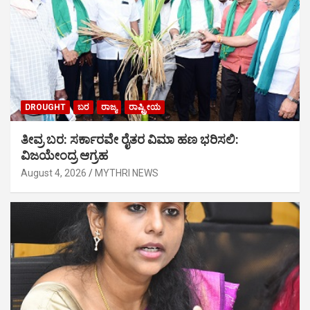
DROUGHT
ಬರ
ರಾಜ್ಯ
ರಾಷ್ಟ್ರೀಯ
ತೀವ್ರ ಬರ: ಸರ್ಕಾರವೇ ರೈತರ ವಿಮಾ ಹಣ ಭರಿಸಲಿ:
ವಿಜಯೇಂದ್ರ ಆಗ್ರಹ
August 4, 2026
MYTHRI NEWS