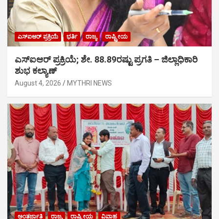
ಎಸ್‍ಐಆರ್ ಪ್ರಕ್ರಿಯೆ
ಭರ್ತಿ
ರಾಜ್ಯ
ರಾಷ್ಟ್ರೀಯ
ಎಸ್‍ಐಆರ್ ಪ್ರಕ್ರಿಯೆ; ಶೇ. 88.89ರಷ್ಟು ಪ್ರಗತಿ – ಜಿಲ್ಲಾಧಿಕಾರಿ
ಶುಭ ಕಲ್ಯಾಣ್
August 4, 2026
MYTHRI NEWS
ಅಂತರ್ಜಾತಿ
ರಾಜ್ಯ
ರಾಷ್ಟ್ರೀಯ
ವಿವಾಹ