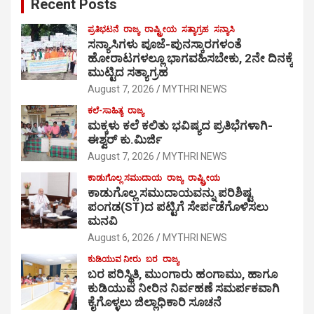
Recent Posts
ಪ್ರತಿಭಟನೆ
ರಾಜ್ಯ
ರಾಷ್ಟ್ರೀಯ
ಸತ್ಯಾಗ್ರಹ
ಸನ್ಯಾಸಿ
ಸನ್ಯಾಸಿಗಳು ಪೂಜೆ-ಪುನಸ್ಕಾರಗಳಂತೆ
ಹೋರಾಟಗಳಲ್ಲೂ ಭಾಗವಹಿಸಬೇಕು, 2ನೇ ದಿನಕ್ಕೆ
ಮುಟ್ಟಿದ ಸತ್ಯಾಗ್ರಹ
August 7, 2026
MYTHRI NEWS
ಕಲೆ-ಸಾಹಿತ್ಯ
ರಾಜ್ಯ
ಮಕ್ಕಳು ಕಲೆ ಕಲಿತು ಭವಿಷ್ಯದ ಪ್ರತಿಭೆಗಳಾಗಿ-
ಈಶ್ವರ್ ಕು.ಮಿರ್ಜಿ
August 7, 2026
MYTHRI NEWS
ಕಾಡುಗೊಲ್ಲ ಸಮುದಾಯ
ರಾಜ್ಯ
ರಾಷ್ಟ್ರೀಯ
ಕಾಡುಗೊಲ್ಲ ಸಮುದಾಯವನ್ನು ಪರಿಶಿಷ್ಟ
ಪಂಗಡ(ST)ದ ಪಟ್ಟಿಗೆ ಸೇರ್ಪಡೆಗೊಳಿಸಲು
ಮನವಿ
August 6, 2026
MYTHRI NEWS
ಕುಡಿಯುವ ನೀರು
ಬರ
ರಾಜ್ಯ
ಬರ ಪರಿಸ್ಥಿತಿ, ಮುಂಗಾರು ಹಂಗಾಮು, ಹಾಗೂ
ಕುಡಿಯುವ ನೀರಿನ ನಿರ್ವಹಣೆ ಸಮರ್ಪಕವಾಗಿ
ಕೈಗೊಳ್ಳಲು ಜಿಲ್ಲಾಧಿಕಾರಿ ಸೂಚನೆ