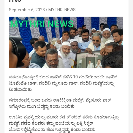
September 6, 2023
MYTHRI NEWS
ದಶಮಾನೋತ್ಸವಕ್ಕೆ ಬಂದ ಜನರಿಗೆ ಬೆಳಿಗ್ಗೆ 10 ಗಂಟೆಯಿಂದಲೇ ಜನರಿಗೆ
ಟೊಮೆಟೊ ಬಾತ್, ನಂದಿನಿ ಮೈಸೂರು ಪಾಕ್, ನಂದಿನಿ ಮಜ್ಜಿಗೆಯನ್ನು
ನೀಡಲಾಯಿತು.
ಸಮಾರಂಭಕ್ಕೆ ಬಂದ ಜನರು ಊಟಕ್ಕಿಂತ ಮಜ್ಜಿಗೆ, ಮೈಸೂರು ಪಾಕ್
ಇಸ್ಕೊಳಲು ಮುಗಿ ಬಿದ್ದದ್ದು ಕಂಡು ಬಂದಿತು.
ಊಟದ ವ್ಯವಸ್ಥೆ ಯನ್ನು ಮೂರು ಕಡೆ ಕೌಂಟರ್ ತೆರೆದು ಕೊಡಲಾಗುತ್ತಿತ್ತು,
ಮಜ್ಜಿಗೆ ಪಡೆದ ಕೆಲವರು ತಮ್ಮ ಪಂಚೆಯನ್ನು ಎತ್ತಿ ನಿಕ್ಕರ್
ಜೋಬಿನಲ್ಲಿಟ್ಟುಕೊಂಡು ಹೋಗುತ್ತಿದ್ದದ್ದು ಕಂಡು ಬಂದಿತು.