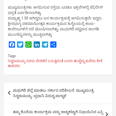
ಮುಖ್ಯಮಂತ್ರಿಗಳು ಆಗಮಿಸುವ ರಸ್ತೆಯ ಎರಡೂ ಇಕ್ಕಲೆಗಳಲ್ಲಿ ಪೆÇಲೀಸ್
ಭದ್ರತೆ ಏರ್ಪಡಿಸಲಾಗಿತ್ತು.
ಮಧ್ಯಾಹ್ನ 1.30 ಆಗಿದ್ದರೂ ಜನ ಕಾರ್ಯಕ್ರಮಕ್ಕೆ ಆಗಮಿಸುತ್ತಲೇ ಇದ್ದರು.
ಕ್ಷೀರಭಾಗ್ಯ ದಶಮಾನೋತ್ಸವ ಕಾರ್ಯಕ್ರಮದ ಹಿನ್ನೆಲಯಲ್ಲಿ ಶಾಲಾ-
ಕಾಲೇಜುಗಳಿಗೆ ರಜೆ ಘೋಷಿಸಲಾಗಿತ್ತು, ಮುಧುಗಿರಿ ಪಟ್ಟಣದ ಅಂಗಡಿ
ಮುಂಗಟ್ಟುಗಳನ್ನು ಮುಚ್ಚಲಾಗಿತ್ತು.
F
T
W
L
T
S
a
w
h
i
e
h
Tags:
c
i
a
n
l
a
ಸಿದ್ದರಾಮಯ್ಯ ನವರು ವೇದಿಕೆಗೆ ಬರುತ್ತಿದಂತೆ ಜನರು ಹುಚ್ಚೆದ್ದು ಕುಣಿದು ಕೇಕೆ
e
t
t
k
e
r
ಹಾಕಿದರು
b
t
s
e
g
e
o
e
A
d
r
o
r
p
I
a
Post
k
p
n
m
ಮಧುಗಿರಿ ಜಿಲ್ಲೆ ಮಾಡಲು ಸರ್ಕಾರ ಪರಿಶೀಲನೆ: ಮುಖ್ಯಮಂತ್ರಿ.
navigation
ಸಿದ್ದರಾಮಯ್ಯ.-ಪ್ರಧಾನಿ ವಿರುದ್ಧ ವಾಗ್ಧಾಳಿ
ತಮ್ಮ ಕೊನೆಯ ಕಾರ್ಯಕ್ರಮ ವನ್ನು ಅಚ್ಚುಕಟ್ಟಾಗಿ ನಿಭಾಯಿಸಿದ ಎಸ್ಪಿ