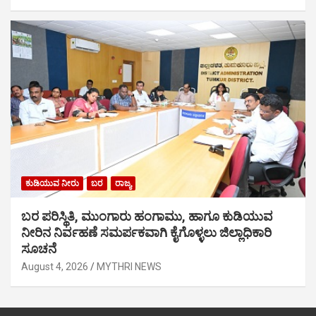
ಕುಡಿಯುವ ನೀರು
ಬರ
ರಾಜ್ಯ
ಬರ ಪರಿಸ್ಥಿತಿ, ಮುಂಗಾರು ಹಂಗಾಮು, ಹಾಗೂ ಕುಡಿಯುವ
ನೀರಿನ ನಿರ್ವಹಣೆ ಸಮರ್ಪಕವಾಗಿ ಕೈಗೊಳ್ಳಲು ಜಿಲ್ಲಾಧಿಕಾರಿ
ಸೂಚನೆ
August 4, 2026
MYTHRI NEWS