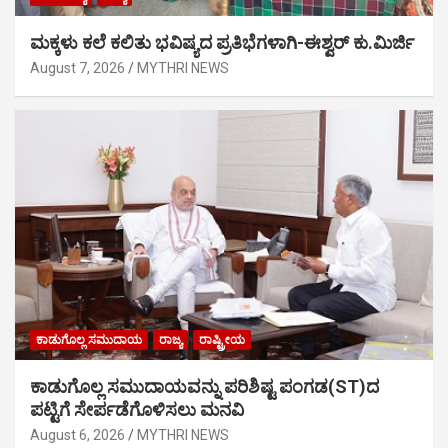
ಮಕ್ಕಳು ಕಲೆ ಕಲಿತು ಭವಿಷ್ಯದ ಪ್ರತಿಭೆಗಳಾಗಿ-ಈಶ್ವರ್ ಕು.ಮಿರ್ಜಿ
August 7, 2026
MYTHRI NEWS
ಕಾಡುಗೊಲ್ಲ ಸಮುದಾಯ
ರಾಜ್ಯ
ರಾಷ್ಟ್ರೀಯ
ಕಾಡುಗೊಲ್ಲ ಸಮುದಾಯವನ್ನು ಪರಿಶಿಷ್ಟ ಪಂಗಡ(ST)ದ
ಪಟ್ಟಿಗೆ ಸೇರ್ಪಡೆಗೊಳಿಸಲು ಮನವಿ
August 6, 2026
MYTHRI NEWS