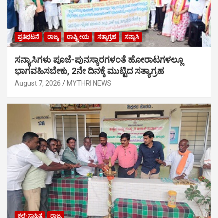
ಪ್ರತಿಭಟನೆ
ರಾಜ್ಯ
ರಾಷ್ಟ್ರೀಯ
ಸತ್ಯಾಗ್ರಹ
ಸನ್ಯಾಸಿ
ಸನ್ಯಾಸಿಗಳು ಪೂಜೆ-ಪುನಸ್ಕಾರಗಳಂತೆ ಹೋರಾಟಗಳಲ್ಲೂ
ಭಾಗವಹಿಸಬೇಕು, 2ನೇ ದಿನಕ್ಕೆ ಮುಟ್ಟಿದ ಸತ್ಯಾಗ್ರಹ
August 7, 2026
MYTHRI NEWS
ಕಲೆ-ಸಾಹಿತ್ಯ
ರಾಜ್ಯ