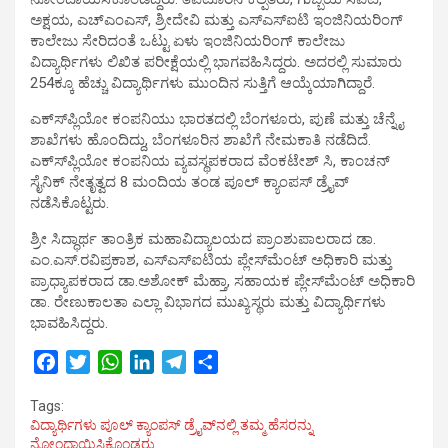
ಅಕ್ಷಯ, ಎಚ್‍ಎಂಎಸ್, ಶ್ರೀದೇವಿ ಮತ್ತು ಎಸ್‍ಎಸ್‍ಐಟಿ ಇಂಜಿನಿಯರಿಂಗ್
ಕಾಲೇಜು ಸೇರಿದಂತೆ ಒಟ್ಟು ಏಳು ಇಂಜಿನಿಯರಿಂಗ್ ಕಾಲೇಜು
ವಿದ್ಯಾರ್ಥಿಗಳು ಲಿಖಿತ ಪರೀಕ್ಷೆಯಲ್ಲಿ ಭಾಗವಹಿಸಿದ್ದರು. ಅದರಲ್ಲಿ ಸುಮಾರು
254ಕ್ಕೂ ಹೆಚ್ಚು ವಿದ್ಯಾರ್ಥಿಗಳು ಮುಂದಿನ ಸುತ್ತಿಗೆ ಆಯ್ಕೆಯಾಗಿದ್ದಾರೆ.
ಎಕ್ಸ್‍ಪ್ಲಿಯೋ ಕಂಪನಿಯು ಭಾರತದಲ್ಲಿ ಬೆಂಗಳೂರು, ಪುಣೆ ಮತ್ತು ಚೆನ್ನೈ
ಶಾಖೆಗಳು ಹೊಂದಿದ್ದು, ಬೆಂಗಳೂರಿನ ಶಾಖೆಗೆ ನೇಮಕಾತಿ ನಡೆದಿದೆ.
ಎಕ್ಸ್‍ಪ್ಲಿಯೋ ಕಂಪನಿಯ ವ್ಯವಸ್ಥಪಕರಾದ ವೆಂಕಟೇಶ್ ಸಿ, ಕಾಂಚನ್
ಸೈನಿಕ್ ನೇತೃತ್ವದ 8 ಮಂದಿಯ ತಂಡ ಪೂಲ್ ಕ್ಯಾಂಪಸ್ ಡ್ರೈವ್
ನಡೆಸಿಕೊಟ್ಟರು.
ಶ್ರೀ ಸಿದ್ಧಾರ್ಥ ತಾಂತ್ರಿಕ ಮಹಾವಿದ್ಯಾಲಯದ ಪ್ರಾಂಶುಪಾಲರಾದ ಡಾ.
ಎಂ.ಎಸ್.ರವಿಪ್ರಕಾಶ, ಎಸ್‍ಎಸ್‍ಐಟಿಯ ಪ್ಲೇಸ್‍ಮೆಂಟ್ ಅಧಿಕಾರಿ ಮತ್ತು
ಪ್ರಾಧ್ಯಾಪಕರಾದ ಡಾ.ಅಶೋಕ್ ಮೆಹ್ತಾ, ಸಹಾಯಕ ಪ್ಲೇಸ್‍ಮೆಂಟ್ ಅಧಿಕಾರಿ
ಡಾ. ರೇಣುಕಾಲತಾ ಎಲ್ಲಾ ವಿಭಾಗದ ಮುಖ್ಯಸ್ಥರು ಮತ್ತು ವಿದ್ಯಾರ್ಥಿಗಳು
ಭಾವಹಿಸಿದ್ದರು.
F
T
W
L
T
S
a
w
h
i
e
h
Tags:
c
i
a
n
l
a
ವಿದ್ಯಾರ್ಥಿಗಳು ಪೂಲ್ ಕ್ಯಾಂಪಸ್ ಡ್ರೈವ್‍ನಲ್ಲಿ ತಮ್ಮ ಹೆಸರನ್ನು
e
t
t
k
e
r
ನೋಂದಾಯಿಸಿಕೊಂಡರು.