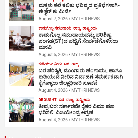
ಮಕ್ಕಳು ಕಲೆ ಕಲಿತು ಭವಿಷ್ಯದ ಪ್ರತಿಭೆಗಳಾಗಿ-
ಈಶ್ವರ್ ಕು.ಮಿರ್ಜಿ
August 7, 2026
MYTHRI NEWS
ಕಾಡುಗೊಲ್ಲ ಸಮುದಾಯ
ರಾಜ್ಯ
ರಾಷ್ಟ್ರೀಯ
ಕಾಡುಗೊಲ್ಲ ಸಮುದಾಯವನ್ನು ಪರಿಶಿಷ್ಟ
ಪಂಗಡ(ST)ದ ಪಟ್ಟಿಗೆ ಸೇರ್ಪಡೆಗೊಳಿಸಲು
ಮನವಿ
August 6, 2026
MYTHRI NEWS
ಕುಡಿಯುವ ನೀರು
ಬರ
ರಾಜ್ಯ
ಬರ ಪರಿಸ್ಥಿತಿ, ಮುಂಗಾರು ಹಂಗಾಮು, ಹಾಗೂ
ಕುಡಿಯುವ ನೀರಿನ ನಿರ್ವಹಣೆ ಸಮರ್ಪಕವಾಗಿ
ಕೈಗೊಳ್ಳಲು ಜಿಲ್ಲಾಧಿಕಾರಿ ಸೂಚನೆ
August 4, 2026
MYTHRI NEWS
DROUGHT
ಬರ
ರಾಜ್ಯ
ರಾಷ್ಟ್ರೀಯ
ತೀವ್ರ ಬರ: ಸರ್ಕಾರವೇ ರೈತರ ವಿಮಾ ಹಣ
ಭರಿಸಲಿ: ವಿಜಯೇಂದ್ರ ಆಗ್ರಹ
August 4, 2026
MYTHRI NEWS