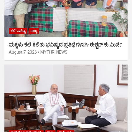
ಕಲೆ-ಸಾಹಿತ್ಯ
ರಾಜ್ಯ
ಮಕ್ಕಳು ಕಲೆ ಕಲಿತು ಭವಿಷ್ಯದ ಪ್ರತಿಭೆಗಳಾಗಿ-ಈಶ್ವರ್ ಕು.ಮಿರ್ಜಿ
August 7, 2026
MYTHRI NEWS