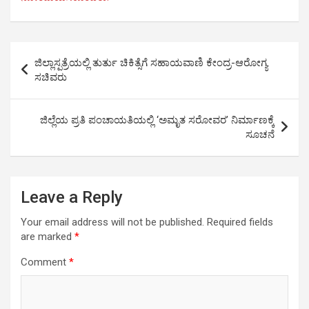
b
t
s
e
g
e
o
e
A
d
r
o
r
p
I
a
Post
k
p
n
m
ಜಿಲ್ಲಾಸ್ಪತ್ರೆಯಲ್ಲಿ ತುರ್ತು ಚಿಕಿತ್ಸೆಗೆ ಸಹಾಯವಾಣಿ ಕೇಂದ್ರ-ಆರೋಗ್ಯ
navigation
ಸಚಿವರು
ಜಿಲ್ಲೆಯ ಪ್ರತಿ ಪಂಚಾಯತಿಯಲ್ಲಿ ‘ಅಮೃತ ಸರೋವರ’ ನಿರ್ಮಾಣಕ್ಕೆ
ಸೂಚನೆ
Leave a Reply
Your email address will not be published.
Required fields
are marked
*
Comment
*