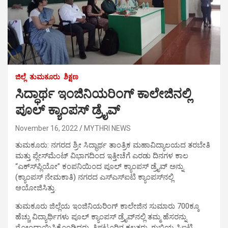
ಜಿಲ್ಲೆ
ತುಮಕೂರು
ಶಿಕ್ಷಣ
ಸಿದ್ಧಾರ್ಥ ಇಂಜಿನಿಯರಿಂಗ್ ಕಾಲೇಜಿನಲ್ಲಿ
ಪೂಲ್ ಕ್ಯಾಂಪಸ್ ಡ್ರೈವ್
November 16, 2022
MYTHRI NEWS
ತುಮಕೂರು: ನಗರದ ಶ್ರೀ ಸಿದ್ಧಾರ್ಥ ತಾಂತ್ರಿಕ ಮಹಾವಿದ್ಯಾಲಯದ ತರಬೇತಿ
ಮತ್ತು ಪ್ಲೇಸ್‍ಮೆಂಟ್ ವಿಭಾಗದಿಂದ ಇತ್ತೀಚೆಗೆ ಎರಡು ದಿನಗಳ ಕಾಲ
“ಎಕ್ಸ್‍ಪ್ಲಿಯೋ” ಕಂಪನಿಯಿಂದ ಪೂಲ್ ಕ್ಯಾಂಪಸ್ ಡ್ರೈವ್ ಅನ್ನು
(ಕ್ಯಾಂಪಸ್ ನೇಮಕಾತಿ) ನಗರದ ಎಸ್‍ಎಸ್‍ಐಟಿ ಕ್ಯಾಂಪಸ್‍ನಲ್ಲಿ
ಆಯೋಜಿಸಿತ್ತು.
ತುಮಕೂರು ಜಿಲ್ಲೆಯ ಇಂಜಿನಿಯರಿಂಗ್ ಕಾಲೇಜಿನ ಸುಮಾರು 700ಕ್ಕೂ
ಹೆಚ್ಚು ವಿದ್ಯಾರ್ಥಿಗಳು ಪೂಲ್ ಕ್ಯಾಂಪಸ್ ಡ್ರೈವ್‍ನಲ್ಲಿ ತಮ್ಮ ಹೆಸರನ್ನು
ನೋಂದಾಯಿಸಿಕೊಂಡಿದ್ದರು. ತಿಪಟೂರಿನ ಕಲ್ಪತರು, ಗುಬ್ಬಿಯ ಸಿಐಟಿ,