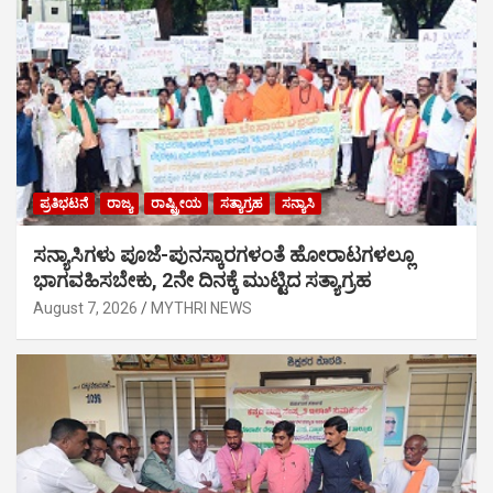
ಪ್ರತಿಭಟನೆ
ರಾಜ್ಯ
ರಾಷ್ಟ್ರೀಯ
ಸತ್ಯಾಗ್ರಹ
ಸನ್ಯಾಸಿ
ಸನ್ಯಾಸಿಗಳು ಪೂಜೆ-ಪುನಸ್ಕಾರಗಳಂತೆ ಹೋರಾಟಗಳಲ್ಲೂ
ಭಾಗವಹಿಸಬೇಕು, 2ನೇ ದಿನಕ್ಕೆ ಮುಟ್ಟಿದ ಸತ್ಯಾಗ್ರಹ
August 7, 2026
MYTHRI NEWS