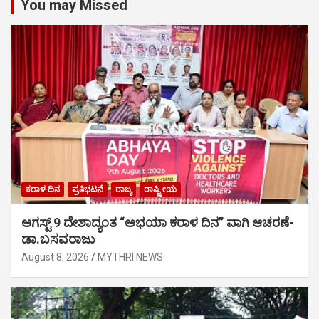
You may Missed
ಕರಾಳ ದಿನ
ಪ್ರತಿಭಟನೆ
ರಾಜ್ಯ
ರಾಷ್ಟ್ರೀಯ
ಆಗಸ್ಟ್ 9 ದೇಶಾದ್ಯಂತ “ಅಭಯಾ ಕರಾಳ ದಿನ” ವಾಗಿ ಆಚರಣೆ-
ಡಾ.ಬಸವರಾಜು
August 8, 2026
MYTHRI NEWS