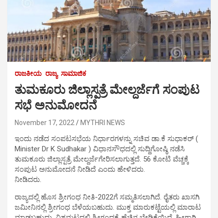
ರಾಜಕೀಯ
ರಾಜ್ಯ
ಸಾಮಾಜಿಕ
ತುಮಕೂರು ಜಿಲ್ಲಾಸ್ಪತ್ರೆ ಮೇಲ್ದರ್ಜೆಗೆ ಸಂಪುಟ
ಸಭೆ ಅನುಮೋದನೆ
November 17, 2022
MYTHRI NEWS
ಇಂದು ನಡೆದ ಸಂಪಟಸಭೆಯ ನಿರ್ಧಾರಗಳನ್ನು ಸಚಿವ ಡಾ.ಕೆ ಸುಧಾಕರ್ (
Minister Dr K Sudhakar ) ವಿಧಾನಸೌಧದಲ್ಲಿ ಸುದ್ದಿಗೋಷ್ಠಿ ನಡೆಸಿ
ತುಮಕೂರು ಜಿಲ್ಲಾಸ್ಪತ್ರೆ ಮೇಲ್ದರ್ಜೆಗೇರಿಸಲಾಗುತ್ತದೆ. 56 ಕೋಟಿ ವೆಚ್ಚಕ್ಕೆ
ಸಂಪುಟ ಅನುಮೋದನೆ ನೀಡಿದೆ ಎಂದು ಹೇಳಿದರು.
ನೀಡಿದರು.
ರಾಜ್ಯದಲ್ಲಿ ಹೊಸ ಶ್ರೀಗಂಧ ನೀತಿ-2022ಗೆ ಸಮ್ಮತಿಸಲಾಗಿದೆ. ರೈತರು ಖಾಸಗಿ
ಜಮೀನಿನಲ್ಲಿ ಶ್ರೀಗಂಧ ಬೆಳೆಯಬಹುದು. ಮುಕ್ತ ಮಾರುಕಟ್ಟೆಯಲ್ಲಿ ಮಾರಾಟ
ಮಾಡಬಹುದು. ವಿಶ್ವಮಟ್ಟದಲ್ಲಿ ಶ್ರೀಗಂಧಕ್ಕೆ ಹೆಚ್ಚಿನ ಬೇಡಿಕೆಯಿದೆ. ಹೀಗಾಗಿ