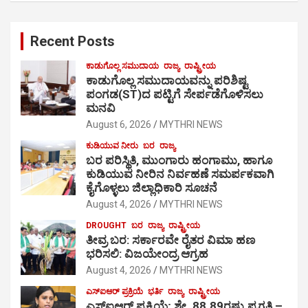
Recent Posts
ಕಾಡುಗೊಲ್ಲ ಸಮುದಾಯ
ರಾಜ್ಯ
ರಾಷ್ಟ್ರೀಯ
ಕಾಡುಗೊಲ್ಲ ಸಮುದಾಯವನ್ನು ಪರಿಶಿಷ್ಟ
ಪಂಗಡ(ST)ದ ಪಟ್ಟಿಗೆ ಸೇರ್ಪಡೆಗೊಳಿಸಲು
ಮನವಿ
August 6, 2026
MYTHRI NEWS
ಕುಡಿಯುವ ನೀರು
ಬರ
ರಾಜ್ಯ
ಬರ ಪರಿಸ್ಥಿತಿ, ಮುಂಗಾರು ಹಂಗಾಮು, ಹಾಗೂ
ಕುಡಿಯುವ ನೀರಿನ ನಿರ್ವಹಣೆ ಸಮರ್ಪಕವಾಗಿ
ಕೈಗೊಳ್ಳಲು ಜಿಲ್ಲಾಧಿಕಾರಿ ಸೂಚನೆ
August 4, 2026
MYTHRI NEWS
DROUGHT
ಬರ
ರಾಜ್ಯ
ರಾಷ್ಟ್ರೀಯ
ತೀವ್ರ ಬರ: ಸರ್ಕಾರವೇ ರೈತರ ವಿಮಾ ಹಣ
ಭರಿಸಲಿ: ವಿಜಯೇಂದ್ರ ಆಗ್ರಹ
August 4, 2026
MYTHRI NEWS
ಎಸ್‍ಐಆರ್ ಪ್ರಕ್ರಿಯೆ
ಭರ್ತಿ
ರಾಜ್ಯ
ರಾಷ್ಟ್ರೀಯ
ಎಸ್‍ಐಆರ್ ಪ್ರಕ್ರಿಯೆ; ಶೇ. 88.89ರಷ್ಟು ಪ್ರಗತಿ –