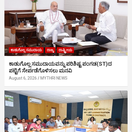
ಕಾಡುಗೊಲ್ಲ ಸಮುದಾಯ
ರಾಜ್ಯ
ರಾಷ್ಟ್ರೀಯ
ಕಾಡುಗೊಲ್ಲ ಸಮುದಾಯವನ್ನು ಪರಿಶಿಷ್ಟ ಪಂಗಡ(ST)ದ
ಪಟ್ಟಿಗೆ ಸೇರ್ಪಡೆಗೊಳಿಸಲು ಮನವಿ
August 6, 2026
MYTHRI NEWS