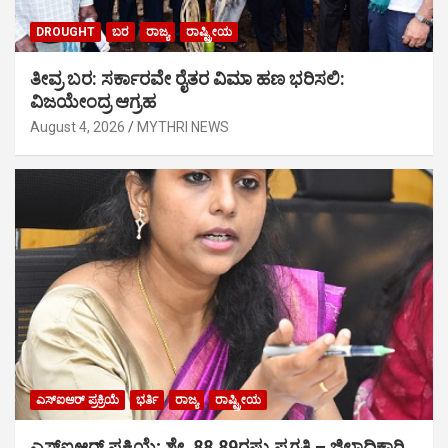
DROUGHT
ಬರ
ರಾಜ್ಯ
ರಾಷ್ಟ್ರೀಯ
ತೀವ್ರ ಬರ: ಸರ್ಕಾರವೇ ರೈತರ ವಿಮಾ ಹಣ ಭರಿಸಲಿ:
ವಿಜಯೇಂದ್ರ ಆಗ್ರಹ
August 4, 2026
MYTHRI NEWS
ಎಸ್‍ಐಆರ್ ಪ್ರಕ್ರಿಯೆ
ಭರ್ತಿ
ರಾಜ್ಯ
ರಾಷ್ಟ್ರೀಯ
ಎಸ್‍ಐಆರ್ ಪ್ರಕ್ರಿಯೆ; ಶೇ. 88.89ರಷ್ಟು ಪ್ರಗತಿ – ಜಿಲ್ಲಾಧಿಕಾರಿ