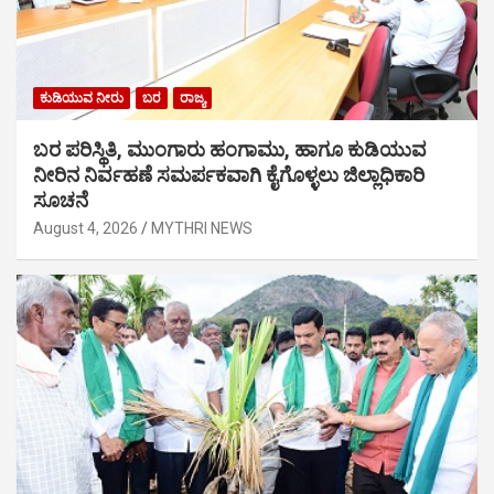
ಕುಡಿಯುವ ನೀರು
ಬರ
ರಾಜ್ಯ
ಬರ ಪರಿಸ್ಥಿತಿ, ಮುಂಗಾರು ಹಂಗಾಮು, ಹಾಗೂ ಕುಡಿಯುವ
ನೀರಿನ ನಿರ್ವಹಣೆ ಸಮರ್ಪಕವಾಗಿ ಕೈಗೊಳ್ಳಲು ಜಿಲ್ಲಾಧಿಕಾರಿ
ಸೂಚನೆ
August 4, 2026
MYTHRI NEWS