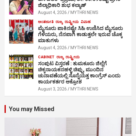
ಜಿಲ್ಲಾಧಿಕಾರಿ ಶುಭ ಕಲ್ಯಾಣ್
August 4, 2026
MYTHRI NEWS
ಅಂತರ್ಜಾತಿ
ರಾಜ್ಯ
ರಾಷ್ಟ್ರೀಯ
ವಿವಾಹ
ಮೈಸೂರು ಪಾಕಿನಷ್ಟೇ ಸಿಹಿ ಉಣಿಸಿದ ಮೈಸೂರು
ಗೆಳೆಯರು, ನೆನಪಾಗಿ ಕಾಡುತ್ತಲೇ ಇರುವ ಚೊಕ್ಕ
ಮಾತುಗಳು
August 4, 2026
MYTHRI NEWS
CABINET
ರಾಜ್ಯ
ರಾಷ್ಟ್ರೀಯ
ಸಂಪುಟ ವಿಸ್ತರಣೆ : ತುಮಕೂರು ಜಿಲ್ಲೆಗೆ
ಚಿಕ್ಕನಾಯಕನಹಳ್ಳಿ ಚಿಪ್ಪು, ಮುಂದಿನ
ಚುನಾವಣೆಯಲ್ಲಿ ಸೊನ್ನೆಯತ್ತ ಕಾಂಗ್ರೆಸ್ ಎಂದು
ಕಾರ್ಯಕರ್ತರ ಆಕ್ರೋಶ
August 3, 2026
MYTHRI NEWS
You may Missed