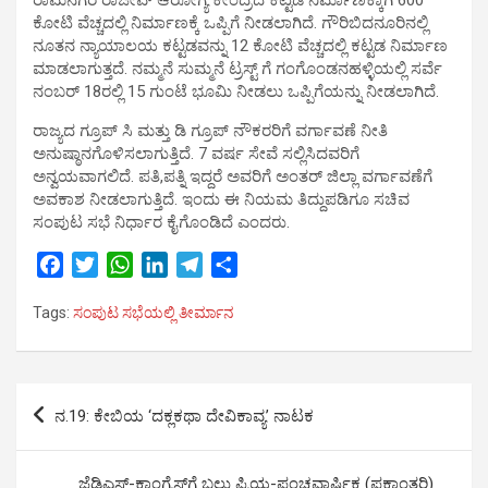
ಕೋಟಿ ವೆಚ್ಚದಲ್ಲಿ ನಿರ್ಮಾಣಕ್ಕೆ ಒಪ್ಪಿಗೆ ನೀಡಲಾಗಿದೆ. ಗೌರಿಬಿದನೂರಿನಲ್ಲಿ
ನೂತನ ನ್ಯಾಯಾಲಯ ಕಟ್ಟಡವನ್ನು 12 ಕೋಟಿ ವೆಚ್ಚದಲ್ಲಿ ಕಟ್ಟಡ ನಿರ್ಮಾಣ
ಮಾಡಲಾಗುತ್ತದೆ. ನಮ್ಮನೆ ಸುಮ್ಮನೆ ಟ್ರಸ್ಟ್ ಗೆ ಗಂಗೊಂಡನಹಳ್ಳಿಯಲ್ಲಿ ಸರ್ವೆ
ನಂಬರ್ 18ರಲ್ಲಿ 15 ಗುಂಟೆ ಭೂಮಿ ನೀಡಲು ಒಪ್ಪಿಗೆಯನ್ನು ನೀಡಲಾಗಿದೆ.
ರಾಜ್ಯದ ಗ್ರೂಪ್ ಸಿ ಮತ್ತು ಡಿ ಗ್ರೂಪ್ ನೌಕರರಿಗೆ ವರ್ಗಾವಣೆ ನೀತಿ
ಅನುಷ್ಠಾನಗೊಳಿಸಲಾಗುತ್ತಿದೆ. 7 ವರ್ಷ ಸೇವೆ ಸಲ್ಲಿಸಿದವರಿಗೆ
ಅನ್ವಯವಾಗಲಿದೆ. ಪತಿ,ಪತ್ನಿ ಇದ್ದರೆ ಅವರಿಗೆ ಅಂತರ್ ಜಿಲ್ಲಾ ವರ್ಗಾವಣೆಗೆ
ಅವಕಾಶ ನೀಡಲಾಗುತ್ತಿದೆ. ಇಂದು ಈ ನಿಯಮ ತಿದ್ದುಪಡಿಗೂ ಸಚಿವ
ಸಂಪುಟ ಸಭೆ ನಿರ್ಧಾರ ಕೈಗೊಂಡಿದೆ ಎಂದರು.
F
T
W
L
T
S
a
w
h
i
e
h
Tags:
ಸಂಪುಟ ಸಭೆಯಲ್ಲಿ ತೀರ್ಮಾನ
c
i
a
n
l
a
e
t
t
k
e
r
b
t
s
e
g
e
Post
o
e
A
d
r
ನ.19: ಕೇಬಿಯ ‘ದಕ್ಲಕಥಾ ದೇವಿಕಾವ್ಯ’ ನಾಟಕ
o
r
p
I
a
navigation
k
p
n
m
ಜೆಡಿಎಸ್-ಕಾಂಗ್ರೆಸ್‍ಗೆ ಬಲು ಪ್ರಿಯ-ಪಂಚವಾರ್ಷಿಕ (ಪಕ್ಷಾಂತರಿ)